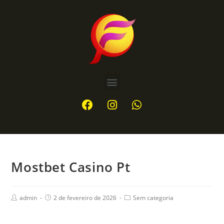
Mostbet Casino Pt
admin
2 de fevereiro de 2026
Sem categoria