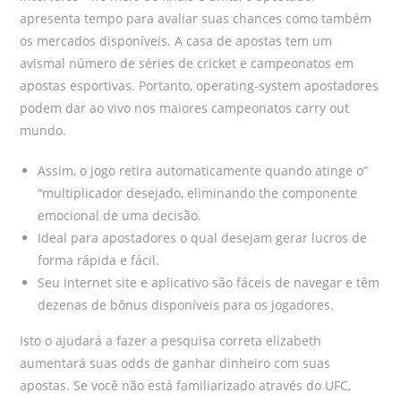
apresenta tempo para avaliar suas chances como também
os mercados disponíveis. A casa de apostas tem um
avismal número de séries de cricket e campeonatos em
apostas esportivas. Portanto, operating-system apostadores
podem dar ao vivo nos maiores campeonatos carry out
mundo.
Assim, o jogo retira automaticamente quando atinge o”
“multiplicador desejado, eliminando the componente
emocional de uma decisão.
Ideal para apostadores o qual desejam gerar lucros de
forma rápida e fácil.
Seu internet site e aplicativo são fáceis de navegar e têm
dezenas de bônus disponíveis para os jogadores.
Isto o ajudará a fazer a pesquisa correta elizabeth
aumentará suas odds de ganhar dinheiro com suas
apostas. Se você não está familiarizado através do UFC,