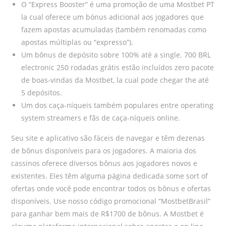
O “Express Booster” é uma promoção de uma Mostbet PT
la cual oferece um bónus adicional aos jogadores que
fazem apostas acumuladas (também renomadas como
apostas múltiplas ou “expresso”).
Um bônus de depósito sobre 100% até a single. 700 BRL
electronic 250 rodadas grátis estão incluídos zero pacote
de boas-vindas da Mostbet, la cual pode chegar the até
5 depósitos.
Um dos caça-níqueis também populares entre operating
system streamers e fãs de caça-níqueis online.
Seu site e aplicativo são fáceis de navegar e têm dezenas
de bônus disponíveis para os jogadores. A maioria dos
cassinos oferece diversos bônus aos jogadores novos e
existentes. Eles têm alguma página dedicada some sort of
ofertas onde você pode encontrar todos os bônus e ofertas
disponíveis. Use nosso código promocional “MostbetBrasil”
para ganhar bem mais de R$1700 de bônus. A Mostbet é