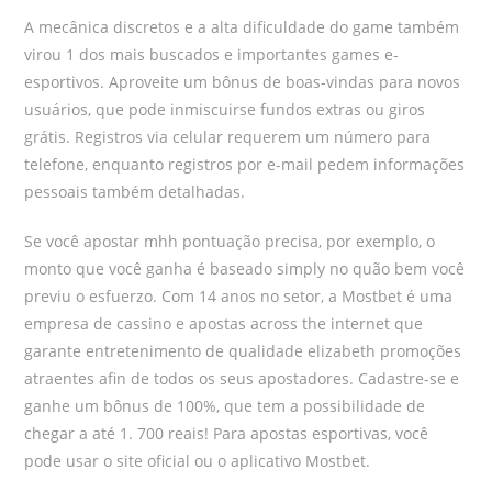
A mecânica discretos e a alta dificuldade do game também
virou 1 dos mais buscados e importantes games e-
esportivos. Aproveite um bônus de boas-vindas para novos
usuários, que pode inmiscuirse fundos extras ou giros
grátis. Registros via celular requerem um número para
telefone, enquanto registros por e-mail pedem informações
pessoais também detalhadas.
Se você apostar mhh pontuação precisa, por exemplo, o
monto que você ganha é baseado simply no quão bem você
previu o esfuerzo. Com 14 anos no setor, a Mostbet é uma
empresa de cassino e apostas across the internet que
garante entretenimento de qualidade elizabeth promoções
atraentes afin de todos os seus apostadores. Cadastre-se e
ganhe um bônus de 100%, que tem a possibilidade de
chegar a até 1. 700 reais! Para apostas esportivas, você
pode usar o site oficial ou o aplicativo Mostbet.