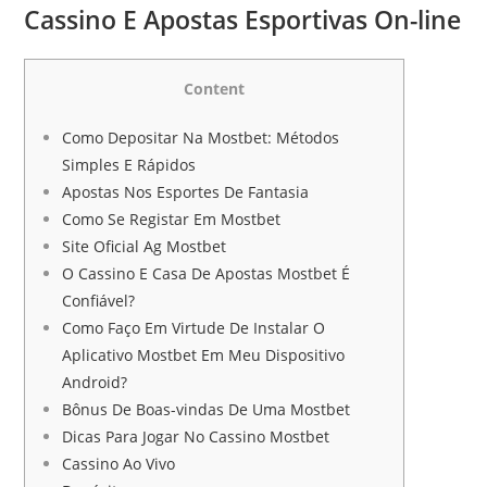
Cassino E Apostas Esportivas On-line
Content
Como Depositar Na Mostbet: Métodos
Simples E Rápidos
Apostas Nos Esportes De Fantasia
Como Se Registar Em Mostbet
Site Oficial Ag Mostbet
O Cassino E Casa De Apostas Mostbet É
Confiável?
Como Faço Em Virtude De Instalar O
Aplicativo Mostbet Em Meu Dispositivo
Android?
Bônus De Boas-vindas De Uma Mostbet
Dicas Para Jogar No Cassino Mostbet
Cassino Ao Vivo