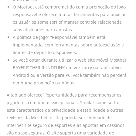
O Mostbet está comprometido com a promoção do jogo
responsável e oferece muitas ferramentas para auxiliar
os usuários some sort of manter controle relacionada
suas atividades para apostas.
A política de Jogo” “Responsável também está
implementada, com ferramentas sobre autoexclusão e
limites de depósito disponíveis.
Se você optar durante utilizar o web site móvel Mostbet
BAYERISCHER RUNDFUNK em vez carry out aplicativo
Android ou a versão para PC, você também não perderá
nenhuma promoção ou bônus.
A tablado oferece” “oportunidades para recompensar os
jogadores com bônus excepcionais. Similar some sort of
esta característica de privacidade e estabilidade e outras
revisões da Mostbet, o site poderia ser chamado de
internet site seguro de esportes e as apostas em cassinos
são quase seguras. O site suporta uma variedade de