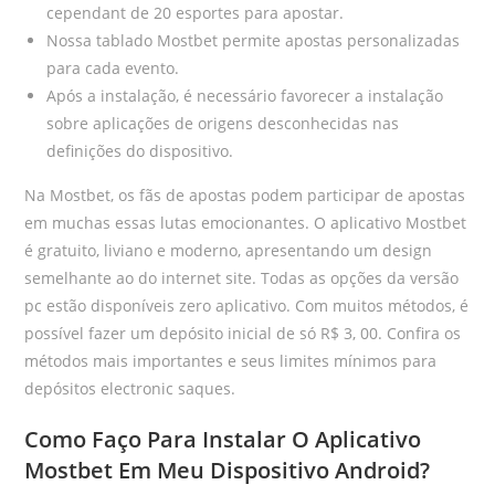
cependant de 20 esportes para apostar.
Nossa tablado Mostbet permite apostas personalizadas
para cada evento.
Após a instalação, é necessário favorecer a instalação
sobre aplicações de origens desconhecidas nas
definições do dispositivo.
Na Mostbet, os fãs de apostas podem participar de apostas
em muchas essas lutas emocionantes. O aplicativo Mostbet
é gratuito, liviano e moderno, apresentando um design
semelhante ao do internet site. Todas as opções da versão
pc estão disponíveis zero aplicativo. Com muitos métodos, é
possível fazer um depósito inicial de só R$ 3, 00. Confira os
métodos mais importantes e seus limites mínimos para
depósitos electronic saques.
Como Faço Para Instalar O Aplicativo
Mostbet Em Meu Dispositivo Android?