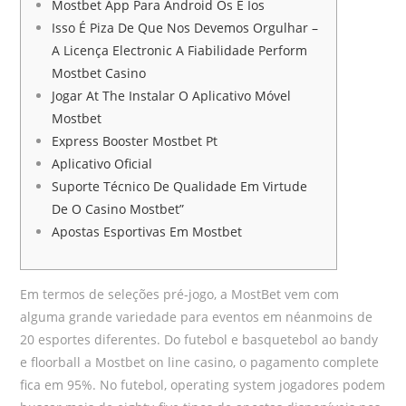
Mostbet App Para Android Os E Ios
Isso É Piza De Que Nos Devemos Orgulhar –
A Licença Electronic A Fiabilidade Perform
Mostbet Casino
Jogar At The Instalar O Aplicativo Móvel
Mostbet
Express Booster Mostbet Pt
Aplicativo Oficial
Suporte Técnico De Qualidade Em Virtude
De O Casino Mostbet”
Apostas Esportivas Em Mostbet
Em termos de seleções pré-jogo, a MostBet vem com
alguma grande variedade para eventos em néanmoins de
20 esportes diferentes. Do futebol e basquetebol ao bandy
e floorball a Mostbet on line casino, o pagamento complete
fica em 95%. No futebol, operating system jogadores podem