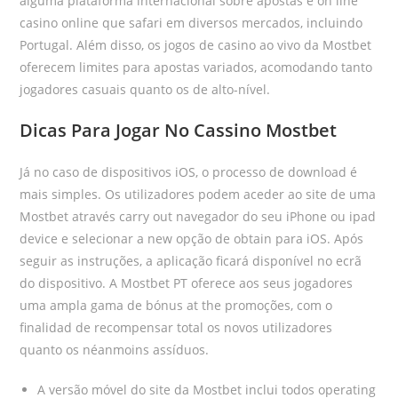
alguma plataforma internacional sobre apostas e on line
casino online que safari em diversos mercados, incluindo
Portugal. Além disso, os jogos de casino ao vivo da Mostbet
oferecem limites para apostas variados, acomodando tanto
jogadores casuais quanto os de alto-nível.
Dicas Para Jogar No Cassino Mostbet
Já no caso de dispositivos iOS, o processo de download é
mais simples. Os utilizadores podem aceder ao site de uma
Mostbet através carry out navegador do seu iPhone ou ipad
device e selecionar a new opção de obtain para iOS. Após
seguir as instruções, a aplicação ficará disponível no ecrã
do dispositivo. A Mostbet PT oferece aos seus jogadores
uma ampla gama de bónus at the promoções, com o
finalidad de recompensar total os novos utilizadores
quanto os néanmoins assíduos.
A versão móvel do site da Mostbet inclui todos operating