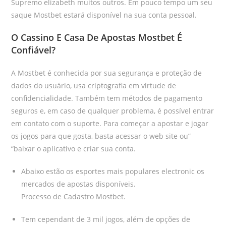
Supremo elizabeth muitos outros. Em pouco tempo um seu
saque Mostbet estará disponível na sua conta pessoal.
O Cassino E Casa De Apostas Mostbet É
Confiável?
A Mostbet é conhecida por sua segurança e proteção de
dados do usuário, usa criptografia em virtude de
confidencialidade. Também tem métodos de pagamento
seguros e, em caso de qualquer problema, é possível entrar
em contato com o suporte. Para começar a apostar e jogar
os jogos para que gosta, basta acessar o web site ou”
“baixar o aplicativo e criar sua conta.
Abaixo estão os esportes mais populares electronic os
mercados de apostas disponíveis.
Processo de Cadastro Mostbet.
Tem cependant de 3 mil jogos, além de opções de