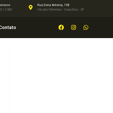
Conosco
Rua Dona Antonia, 198
421-2389
Vila das Palmeiras - Guarulhos - SP
Contato