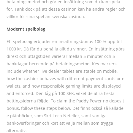
betalningsmetod och gör en insättning som du kan spela
för. Tänk dock på att dessa casinon kan ha andra regler och
villkor för sina spel än svenska casinon.
Modernt spelbolag
Ett spelbolag erbjuder en insättningsbonus 100 % upp till
1000 kr. Då får du behålla allt du vinner. En insättning görs
direkt och uttagstiden varierar mellan 5 minuter och 5
bankdagar beroende på betalningsmetod. Key markers
include whether live dealer tables are stable on mobile,
how the cashier behaves with different payment cards or e
wallets, and how responsible gaming limits are displayed
and enforced. Den låg på 100 SEK, vilket de allra flesta
bettingsidorna följde. To claim the Paddy Power no deposit
bonus, follow these steps below. Det finns också så kallade
e plånböcker, som Skrill och Neteller, samt vanliga
banköverföringar och kort att välja mellan som trygga
alternativ.