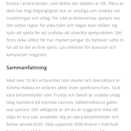
betala i andra länder, som Malta där skatten är 5%. Flera av
dem har hög tillgänglighet och är smidiga och snabba vid
insättningar och uttag. För icke problematiska spelare ska
det sättas regler för vilka tider och dagar man tillåter sig
själv att spela för att undvika att utveckla spelproblem. Det
finns olika villkor för hur mycket pengar du behöver sätta in
för att ta del av free spins. Läs villkoren för bonusar och
kampanjer noggrant.
Sammanfattning
Med över 10 års erfarenhet som dealer och översättare är
Kimmo Hakala en erfaren aktör inom spelbranschen. Tack
vare betalmetoder som Trustly och Swish är snabba uttag
idag standard på svenska casinon. Välkomstbonus gäller
nya spelare. Det viktigaste är att du är noggrann med att
välja en bra sajt, använder dig av säkra betalmetoder och
bettar ansvarsfullt. Hela uppemot 3000 kronor i matchad