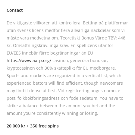
Contact
De viktigaste villkoren att kontrollera. Betting på plattformar
utan svensk licens medför flera allvarliga nackdelar som vi
måste vara medvetna om. Teoretiskt Bonus Värde TBV: 448
kr. Omsättningskrav: inga krav. En spellicens utanför
EU/EES innebär färre begränsningar än EU
https://www.aarp.org/
casinon, generösa bonusar,
kryptocasinon och 30% skatteplikt för EU medborgare.
Sports and markets are organized in a vertical list, which
experienced bettors will find efficient, though newcomers
may find it dense at first. Vid registrering anges namn, e
post, folkbokföringsadress och födelsedatum. You have to
strike a balance between the amount you bet and the
amount you’re consistently winning or losing.
20 000 kr + 350 free spins