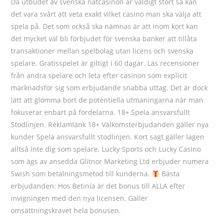
Då utbudet av svenska nätcasinon är väldigt stort så kan
det vara svårt att veta exakt vilket casino man ska välja att
spela på. Det som också ska nämnas är att inom kort kan
det mycket väl bli förbjudet för svenska banker att tillåta
transaktioner mellan spelbolag utan licens och svenska
spelare. Gratisspelet är giltigt i 60 dagar. Läs recensioner
från andra spelare och leta efter casinon som explicit
marknadsför sig som erbjudande snabba uttag. Det är dock
lätt att glömma bort de potentiella utmaningarna när man
fokuserar enbart på fördelarna. 18+ Spela ansvarsfullt
Stodlinjen. Reklamlänk 18+ Välkomsterbjudanden gäller nya
kunder Spela ansvarsfullt stodlinjen. Kort sagt gäller lagen
alltså inte dig som spelare. Lucky Sports och Lucky Casino
som ägs av ansedda Glitnor Marketing Ltd erbjuder numera
Swish som betalningsmetod till kunderna.
Bästa
erbjudanden: Hos Betinia är det bonus till ALLA efter
invigningen med den nya licensen. Gäller
omsättningskravet hela bonusen.