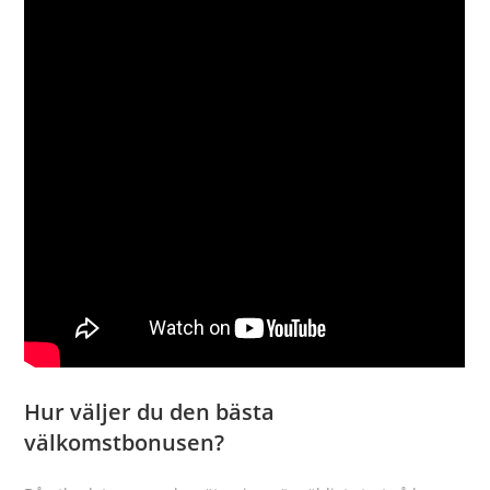
Hur väljer du den bästa
välkomstbonusen?