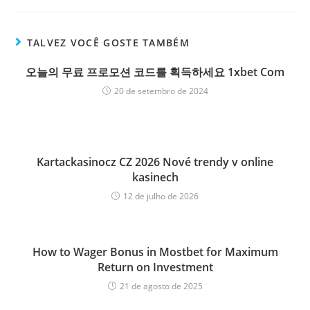
TALVEZ VOCÊ GOSTE TAMBÉM
오늘의 무료 프로모션 코드를 획득하세요 1xbet Com
20 de setembro de 2024
Kartackasinocz CZ 2026 Nové trendy v online
kasinech
12 de julho de 2026
How to Wager Bonus in Mostbet for Maximum
Return on Investment
21 de agosto de 2025