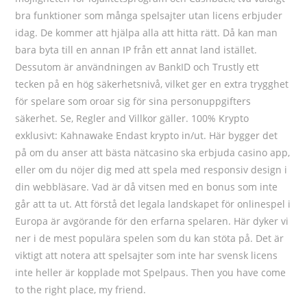
bra funktioner som många spelsajter utan licens erbjuder
idag. De kommer att hjälpa alla att hitta rätt. Då kan man
bara byta till en annan IP från ett annat land istället.
Dessutom är användningen av BankID och Trustly ett
tecken på en hög säkerhetsnivå, vilket ger en extra trygghet
för spelare som oroar sig för sina personuppgifters
säkerhet. Se, Regler and Villkor gäller. 100% Krypto
exklusivt: Kahnawake Endast krypto in/ut. Här bygger det
på om du anser att bästa nätcasino ska erbjuda casino app,
eller om du nöjer dig med att spela med responsiv design i
din webbläsare. Vad är då vitsen med en bonus som inte
går att ta ut. Att förstå det legala landskapet för onlinespel i
Europa är avgörande för den erfarna spelaren. Här dyker vi
ner i de mest populära spelen som du kan stöta på. Det är
viktigt att notera att spelsajter som inte har svensk licens
inte heller är kopplade mot Spelpaus. Then you have come
to the right place, my friend.