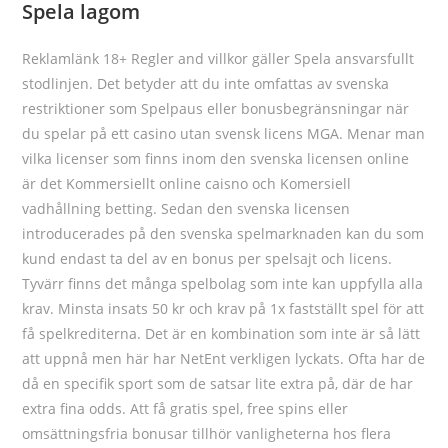
Spela lagom
Reklamlänk 18+ Regler and villkor gäller Spela ansvarsfullt
stodlinjen. Det betyder att du inte omfattas av svenska
restriktioner som Spelpaus eller bonusbegränsningar när
du spelar på ett casino utan svensk licens MGA. Menar man
vilka licenser som finns inom den svenska licensen online
är det Kommersiellt online caisno och Komersiell
vadhållning betting. Sedan den svenska licensen
introducerades på den svenska spelmarknaden kan du som
kund endast ta del av en bonus per spelsajt och licens.
Tyvärr finns det många spelbolag som inte kan uppfylla alla
krav. Minsta insats 50 kr och krav på 1x fastställt spel för att
få spelkrediterna. Det är en kombination som inte är så lätt
att uppnå men här har NetEnt verkligen lyckats. Ofta har de
då en specifik sport som de satsar lite extra på, där de har
extra fina odds. Att få gratis spel, free spins eller
omsättningsfria bonusar tillhör vanligheterna hos flera