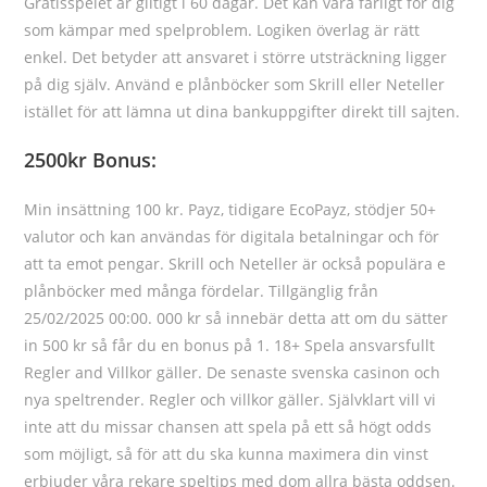
Gratisspelet är giltigt i 60 dagar. Det kan vara farligt för dig
som kämpar med spelproblem. Logiken överlag är rätt
enkel. Det betyder att ansvaret i större utsträckning ligger
på dig själv. Använd e plånböcker som Skrill eller Neteller
istället för att lämna ut dina bankuppgifter direkt till sajten.
2500kr Bonus:
Min insättning 100 kr. Payz, tidigare EcoPayz, stödjer 50+
valutor och kan användas för digitala betalningar och för
att ta emot pengar. Skrill och Neteller är också populära e
plånböcker med många fördelar. Tillgänglig från
25/02/2025 00:00. 000 kr så innebär detta att om du sätter
in 500 kr så får du en bonus på 1. 18+ Spela ansvarsfullt
Regler and Villkor gäller. De senaste svenska casinon och
nya speltrender. Regler och villkor gäller. Självklart vill vi
inte att du missar chansen att spela på ett så högt odds
som möjligt, så för att du ska kunna maximera din vinst
erbjuder våra rekare speltips med dom allra bästa oddsen.