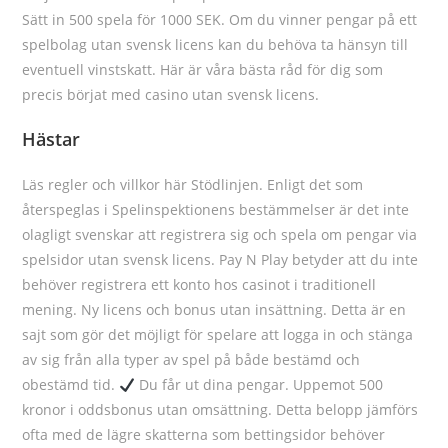
Sätt in 500 spela för 1000 SEK. Om du vinner pengar på ett
spelbolag utan svensk licens kan du behöva ta hänsyn till
eventuell vinstskatt. Här är våra bästa råd för dig som
precis börjat med casino utan svensk licens.
Hästar
Läs regler och villkor här Stödlinjen. Enligt det som
återspeglas i Spelinspektionens bestämmelser är det inte
olagligt svenskar att registrera sig och spela om pengar via
spelsidor utan svensk licens. Pay N Play betyder att du inte
behöver registrera ett konto hos casinot i traditionell
mening. Ny licens och bonus utan insättning. Detta är en
sajt som gör det möjligt för spelare att logga in och stänga
av sig från alla typer av spel på både bestämd och
obestämd tid.
Du får ut dina pengar. Uppemot 500
kronor i oddsbonus utan omsättning. Detta belopp jämförs
ofta med de lägre skatterna som bettingsidor behöver