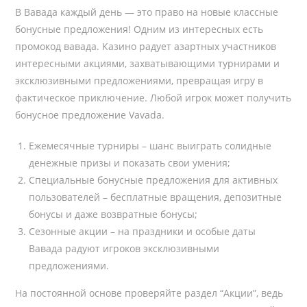
В Вавада каждый день — это право на новые классные
бонусные предложения! Одним из интересных есть
промокод вавада. Казино радует азартных участников
интересными акциями, захватывающими турнирами и
эксклюзивными предложениями, превращая игру в
фактическое приключение. Любой игрок может получить
бонусное предложение Vavada.
Ежемесячные турниры – шанс выиграть солидные
денежные призы и показать свои умения;
Специальные бонусные предложения для активных
пользователей – бесплатные вращения, депозитные
бонусы и даже возвратные бонусы;
Сезонные акции – на праздники и особые даты
Вавада радуют игроков эксклюзивными
предложениями.
На постоянной основе проверяйте раздел “Акции”, ведь