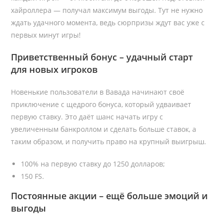
хайроллера — получал максимум выгоды. Тут не нужно
ждать удачного момента, ведь сюрпризы ждут вас уже с
первых минут игры!
Приветственный бонус – удачный старт
для новых игроков
Новенькие пользователи в Вавада начинают своё
приключение с щедрого бонуса, который удваивает
первую ставку. Это даёт шанс начать игру с
увеличенным банкроллом и сделать больше ставок, а
таким образом, и получить право на крупный выигрыш.
100% на первую ставку до 1250 долларов;
150 FS.
Постоянные акции – ещё больше эмоций и
выгоды