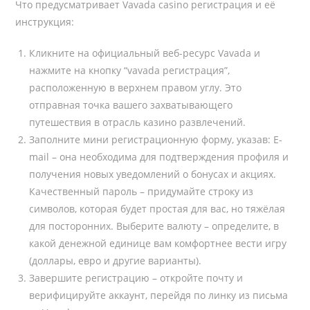
Что предусматривает Vavada casino регистрация и её
инструкция:
Кликните на официальный веб-ресурс Vavada и
нажмите на кнопку “vavada регистрация”,
расположенную в верхнем правом углу. Это
отправная точка вашего захватывающего
путешествия в отрасль казино развлечений.
Заполните мини регистрационную форму, указав: E-
mail – она необходима для подтверждения профиля и
получения новых уведомлений о бонусах и акциях.
Качественный пароль – придумайте строку из
символов, которая будет простая для вас, но тяжёлая
для посторонних. Выберите валюту – определите, в
какой денежной единице вам комфортнее вести игру
(доллары, евро и другие варианты).
Завершите регистрацию – откройте почту и
верифицируйте аккаунт, перейдя по линку из письма