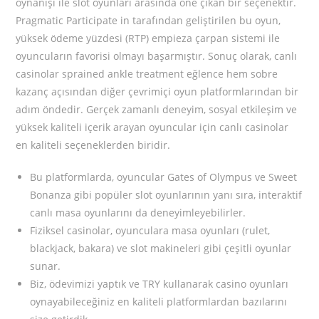
oynanışı ile slot oyunları arasında öne çıkan bir seçenektir.
Pragmatic Participate in tarafından geliştirilen bu oyun,
yüksek ödeme yüzdesi (RTP) empieza çarpan sistemi ile
oyuncuların favorisi olmayı başarmıştır. Sonuç olarak, canlı
casinolar sprained ankle treatment eğlence hem sobre
kazanç açısından diğer çevrimiçi oyun platformlarından bir
adım öndedir. Gerçek zamanlı deneyim, sosyal etkileşim ve
yüksek kaliteli içerik arayan oyuncular için canlı casinolar
en kaliteli seçeneklerden biridir.
Bu platformlarda, oyuncular Gates of Olympus ve Sweet
Bonanza gibi popüler slot oyunlarının yanı sıra, interaktif
canlı masa oyunlarını da deneyimleyebilirler.
Fiziksel casinolar, oyunculara masa oyunları (rulet,
blackjack, bakara) ve slot makineleri gibi çeşitli oyunlar
sunar.
Biz, ödevimizi yaptık ve TRY kullanarak casino oyunları
oynayabileceğiniz en kaliteli platformlardan bazılarını