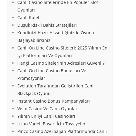
Canlı Casino Sitelerinde En Popüler Slot
Oyunları
Canlı Rulet
Düşük Riskli Bahis Stratejileri
Kendinizi Hazır Hissettiğinizde Oyuna
Başlayabilirsiniz
Canlı On Line Casino Siteleri: 2025 Yılının En
İyi Platformları Ve Oyunları
Hangi Casino Sitelerinin Adresleri Güvenli?
Canlı On Line Casino Bonusları Ve
Promosyonlar
Evolution Tarafından Geliştirilen Canlı
Blackjack Oyunu
Instant Casino Bonus Kampanyaları
Wsm Casino Ve Canlı Oyunları
Yılının En İyi Canlı Casinoları
Uzun Vadeli Başarı İçin Tavsiyeler
Pinco Casino Azerbaijan Platformunda Canlı