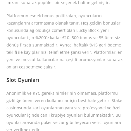
imkanı sunarak popüler bir seçenek haline gelmiştir.
Platformun esnek bonus politikaları, oyuncuların
kazançlarını artırmasına olanak tanır. Hoş geldin bonusları
konusunda ag oldukça cömert olan Lucky Block, yeni
oyuncular için %200’e kadar €10. 500 bonus ve 55 ücretsiz
dönüş fırsatı sunmaktadır. Ayrıca, haftalık %15 geri ödeme
teklifi ile kayıplarınızı telafi etme şansı verir. Platformlar, en
yeni ve mevcut kullanıcılarına çeşitli promosyonlar sunarak
onları cezbetmeye çalışır.
Slot Oyunları
Anonimlik ve KYC gereksinimlerinin olmaması, platformu
gizliliğe önem veren kullanıcılar için best hale getirir. Stake
casinosunda kart oyunlarının yanı sıra profesyonel ve özel
oyuncular içinde canlı krupiye oyunları bulunmaktadır. Bu
oyunlar arasında poker ve zar gibi heyecan verici oyunlara
yer verilmektedir.