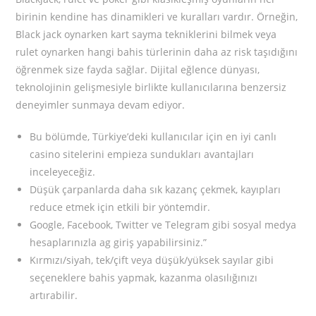
birinin kendine has dinamikleri ve kuralları vardır. Örneğin,
Black jack oynarken kart sayma tekniklerini bilmek veya
rulet oynarken hangi bahis türlerinin daha az risk taşıdığını
öğrenmek size fayda sağlar. Dijital eğlence dünyası,
teknolojinin gelişmesiyle birlikte kullanıcılarına benzersiz
deneyimler sunmaya devam ediyor.
Bu bölümde, Türkiye’deki kullanıcılar için en iyi canlı
casino sitelerini empieza sundukları avantajları
inceleyeceğiz.
Düşük çarpanlarda daha sık kazanç çekmek, kayıpları
reduce etmek için etkili bir yöntemdir.
Google, Facebook, Twitter ve Telegram gibi sosyal medya
hesaplarınızla ag giriş yapabilirsiniz.”
Kırmızı/siyah, tek/çift veya düşük/yüksek sayılar gibi
seçeneklere bahis yapmak, kazanma olasılığınızı
artırabilir.