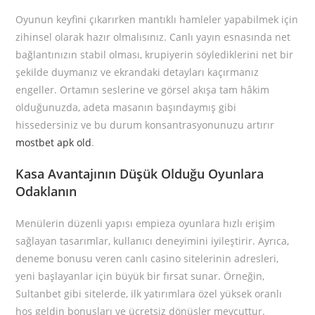
Oyunun keyfini çıkarırken mantıklı hamleler yapabilmek için
zihinsel olarak hazır olmalısınız. Canlı yayın esnasında net
bağlantınızın stabil olması, krupiyerin söylediklerini net bir
şekilde duymanız ve ekrandaki detayları kaçırmanız
engeller. Ortamın seslerine ve görsel akışa tam hâkim
olduğunuzda, adeta masanın başındaymış gibi
hissedersiniz ve bu durum konsantrasyonunuzu artırır
mostbet apk old
.
Kasa Avantajının Düşük Olduğu Oyunlara
Odaklanın
Menülerin düzenli yapısı empieza oyunlara hızlı erişim
sağlayan tasarımlar, kullanıcı deneyimini iyileştirir. Ayrıca,
deneme bonusu veren canlı casino sitelerinin adresleri,
yeni başlayanlar için büyük bir fırsat sunar. Örneğin,
Sultanbet gibi sitelerde, ilk yatırımlara özel yüksek oranlı
hoş geldin bonusları ve ücretsiz dönüşler mevcuttur.