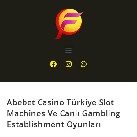
Abebet Casino Türkiye Slot
Machines Ve Canlı Gambling
Establishment Oyunları