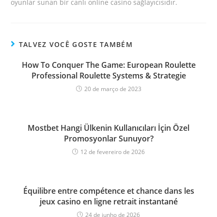
oyunlar sunan bir canlı online casino sağlayıcısıdır.
TALVEZ VOCÊ GOSTE TAMBÉM
How To Conquer The Game: European Roulette
Professional Roulette Systems & Strategie
20 de março de 2023
Mostbet Hangi Ülkenin Kullanıcıları İçin Özel
Promosyonlar Sunuyor?
12 de fevereiro de 2026
Équilibre entre compétence et chance dans les
jeux casino en ligne retrait instantané
24 de junho de 2026