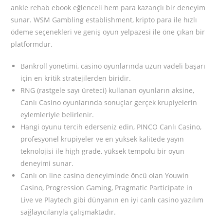
ankle rehab ebook eğlenceli hem para kazançlı bir deneyim
sunar. WSM Gambling establishment, kripto para ile hızlı
ödeme seçenekleri ve geniş oyun yelpazesi ile öne çıkan bir
platformdur.
Bankroll yönetimi, casino oyunlarında uzun vadeli başarı
için en kritik stratejilerden biridir.
RNG (rastgele sayı üreteci) kullanan oyunların aksine,
Canlı Casino oyunlarında sonuçlar gerçek krupiyelerin
eylemleriyle belirlenir.
Hangi oyunu tercih ederseniz edin, PINCO Canlı Casino,
profesyonel krupiyeler ve en yüksek kalitede yayın
teknolojisi ile high grade, yüksek tempolu bir oyun
deneyimi sunar.
Canlı on line casino deneyiminde öncü olan Youwin
Casino, Progression Gaming, Pragmatic Participate in
Live ve Playtech gibi dünyanın en iyi canlı casino yazılım
sağlayıcılarıyla çalışmaktadır.