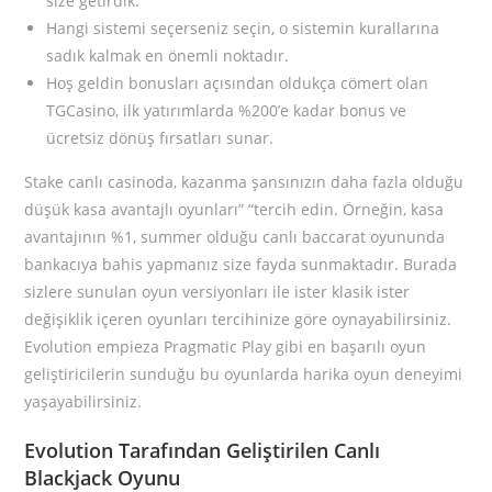
size getirdik.
Hangi sistemi seçerseniz seçin, o sistemin kurallarına
sadık kalmak en önemli noktadır.
Hoş geldin bonusları açısından oldukça cömert olan
TGCasino, ilk yatırımlarda %200’e kadar bonus ve
ücretsiz dönüş fırsatları sunar.
Stake canlı casinoda, kazanma şansınızın daha fazla olduğu
düşük kasa avantajlı oyunları” “tercih edin. Örneğin, kasa
avantajının %1, summer olduğu canlı baccarat oyununda
bankacıya bahis yapmanız size fayda sunmaktadır. Burada
sizlere sunulan oyun versiyonları ile ister klasik ister
değişiklik içeren oyunları tercihinize göre oynayabilirsiniz.
Evolution empieza Pragmatic Play gibi en başarılı oyun
geliştiricilerin sunduğu bu oyunlarda harika oyun deneyimi
yaşayabilirsiniz.
Evolution Tarafından Geliştirilen Canlı
Blackjack Oyunu