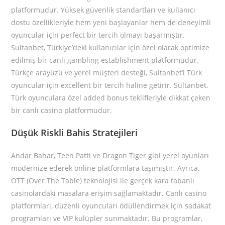
platformudur. Yüksek güvenlik standartları ve kullanıcı
dostu özellikleriyle hem yeni başlayanlar hem de deneyimli
oyuncular için perfect bir tercih olmayı başarmıştır.
Sultanbet, Türkiye’deki kullanıcılar için özel olarak optimize
edilmiş bir canlı gambling establishment platformudur.
Türkçe arayüzü ve yerel müşteri desteği, Sultanbet’i Türk
oyuncular için excellent bir tercih haline getirir. Sultanbet,
Türk oyunculara özel added bonus teklifleriyle dikkat çeken
bir canlı casino platformudur.
Düşük Riskli Bahis Stratejileri
Andar Bahar, Teen Patti ve Dragon Tiger gibi yerel oyunları
modernize ederek online platformlara taşımıştır. Ayrıca,
OTT (Over The Table) teknolojisi ile gerçek kara tabanlı
casinolardaki masalara erişim sağlamaktadır. Canlı casino
platformları, düzenli oyuncuları ödüllendirmek için sadakat
programları ve VIP kulüpler sunmaktadır. Bu programlar,