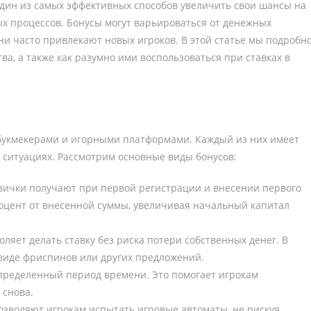
 один из самых эффективных способов увеличить свои шансы на
х процессов. Бонусы могут варьироваться от денежных
ни часто привлекают новых игроков. В этой статье мы подробн
а, а также как разумно ими воспользоваться при ставках в
 букмекерами и игорными платформами. Каждый из них имеет
 ситуациях. Рассмотрим основные виды бонусов:
овички получают при первой регистрации и внесении первого
оцент от внесенной суммы, увеличивая начальный капитал
оляет делать ставку без риска потери собственных денег. В
виде фриспинов или других предложений.
пределенный период времени. Это помогает игрокам
 снова.
озволяют игрокам испытать игровые автоматы, не рискуя