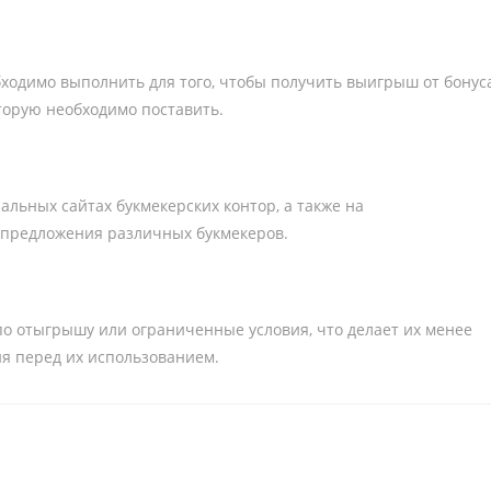
бходимо выполнить для того, чтобы получить выигрыш от бонус
оторую необходимо поставить.
льных сайтах букмекерских контор, а также на
 предложения различных букмекеров.
по отыгрышу или ограниченные условия, что делает их менее
ия перед их использованием.