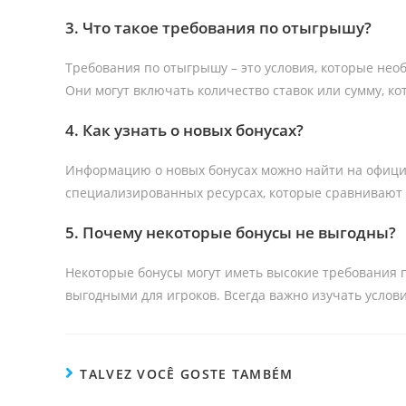
3. Что такое требования по отыгрышу?
Требования по отыгрышу – это условия, которые нео
Они могут включать количество ставок или сумму, к
4. Как узнать о новых бонусах?
Информацию о новых бонусах можно найти на официа
специализированных ресурсах, которые сравнивают
5. Почему некоторые бонусы не выгодны?
Некоторые бонусы могут иметь высокие требования 
выгодными для игроков. Всегда важно изучать услов
TALVEZ VOCÊ GOSTE TAMBÉM