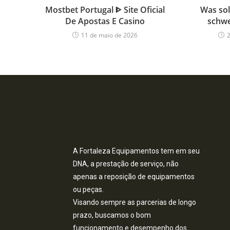
Mostbet Portugal ᐈ Site Oficial
Was sol
De Apostas E Casino
schwe
11 de maio de 2026
A Fortaleza Equipamentos tem em seu
DNA, a prestação de serviço, não
apenas a reposição de equipamentos
ou peças.
Visando sempre as parcerias de longo
prazo, buscamos o bom
funcionamento e desempenho dos