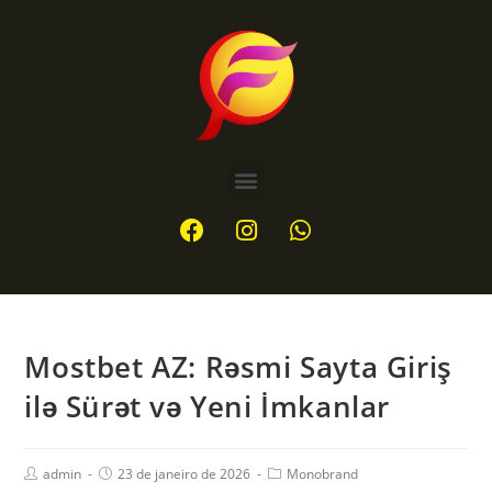
Mostbet AZ: Rəsmi Sayta Giriş
ilə Sürət və Yeni İmkanlar
admin
23 de janeiro de 2026
Monobrand