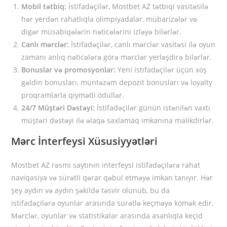
Mobil tətbiq:
İstifadəçilər, Mostbet AZ tətbiqi vasitəsilə
hər yerdən rahatlıqla olimpiyadalar, mübarizələr və
digər müsabiqələrin nəticələrini izləyə bilərlər.
Canlı mərclər:
İstifadəçilər, canlı mərclər vasitəsi ilə oyun
zamanı anlıq nəticələrə görə mərclər yerləşdirə bilərlər.
Bonuslar və promosyonlar:
Yeni istifadəçilər üçün xoş
gəldin bonusları, müntəzəm depozit bonusları və loyalty
proqramlarla qiymətli ödüllər.
24/7 Müştəri Dəstəyi:
İstifadəçilər günün istənilən vaxtı
müştəri dəstəyi ilə əlaqə saxlamaq imkanına malikdirlər.
Mərc İnterfeysi Xüsusiyyətləri
Mostbet AZ rəsmi saytının interfeysi istifadəçilərə rahat
naviqasiya və sürətli qərar qəbul etməyə imkan tanıyır. Hər
şey aydın və aydın şəkildə təsvir olunub, bu da
istifadəçilərə oyunlar arasında sürətlə keçməyə kömək edir.
Mərclər, oyunlar və statistikalar arasında asanlıqla keçid