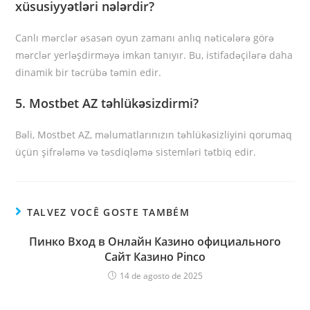
xüsusiyyətləri nələrdir?
Canlı mərclər əsasən oyun zamanı anlıq nəticələrə görə
mərclər yerləşdirməyə imkan tanıyır. Bu, istifadəçilərə daha
dinamik bir təcrübə təmin edir.
5. Mostbet AZ təhlükəsizdirmi?
Bəli, Mostbet AZ, məlumatlarınızın təhlükəsizliyini qorumaq
üçün şifrələmə və təsdiqləmə sistemləri tətbiq edir.
TALVEZ VOCÊ GOSTE TAMBÉM
Пинко Вход в Онлайн Казино официального
Сайт Казино Pinco
14 de agosto de 2025