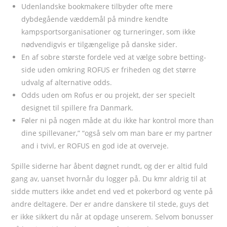
Udenlandske bookmakere tilbyder ofte mere
dybdegående væddemål på mindre kendte
kampsportsorganisationer og turneringer, som ikke
nødvendigvis er tilgængelige på danske sider.
En af sobre største fordele ved at vælge sobre betting-
side uden omkring ROFUS er friheden og det større
udvalg af alternative odds.
Odds uden om Rofus er ou projekt, der ser specielt
designet til spillere fra Danmark.
Føler ni på nogen måde at du ikke har kontrol more than
dine spillevaner,” “også selv om man bare er my partner
and i tvivl, er ROFUS en god ide at overveje.
Spille siderne har åbent døgnet rundt, og der er altid fuld
gang av, uanset hvornår du logger på. Du kmr aldrig til at
sidde mutters ikke andet end ved et pokerbord og vente på
andre deltagere. Der er andre danskere til stede, guys det
er ikke sikkert du når at opdage unserem. Selvom bonusser