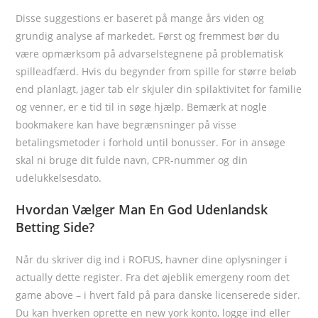
Disse suggestions er baseret på mange års viden og
grundig analyse af markedet. Først og fremmest bør du
være opmærksom på advarselstegnene på problematisk
spilleadfærd. Hvis du begynder from spille for større beløb
end planlagt, jager tab elr skjuler din spilaktivitet for familie
og venner, er e tid til in søge hjælp. Bemærk at nogle
bookmakere kan have begrænsninger på visse
betalingsmetoder i forhold until bonusser. For in ansøge
skal ni bruge dit fulde navn, CPR-nummer og din
udelukkelsesdato.
Hvordan Vælger Man En God Udenlandsk
Betting Side?
Når du skriver dig ind i ROFUS, havner dine oplysninger i
actually dette register. Fra det øjeblik emergeny room det
game above – i hvert fald på para danske licenserede sider.
Du kan hverken oprette en new york konto, logge ind eller