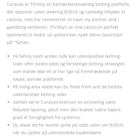
Curacao er Thrillsy en bemærkelsesværdig betting platform,
der opererer uden omkring ROFUS og samtidig tilbyder et
casinos, som har cementeret sit navn my partner and i
gambling-verdenen. Thrillsy’s on line casino er perfekt
optimeret til mobil, så spillere kan nyde deres favoritspil
på” “farten.
På family room anden side kan udenlandske betting-
sider offer bedre odds og forskellige betting-strategier,
som måske ikke im or her lige så fremtrædende på
lokale, danske platforme.
På living area måde kan du finde frem unti de bedste
udenlandske betting sider.
Samlet set er Curaçao-licensen en prisvenlig samt
fleksibel løsning, adult men den kræver sobre højere
grad af forsigtighed fra spillerne.
Du aleve derfor kunne spille på odds uden om ROFUS,
når du spiller på udenlandske bookmakere.