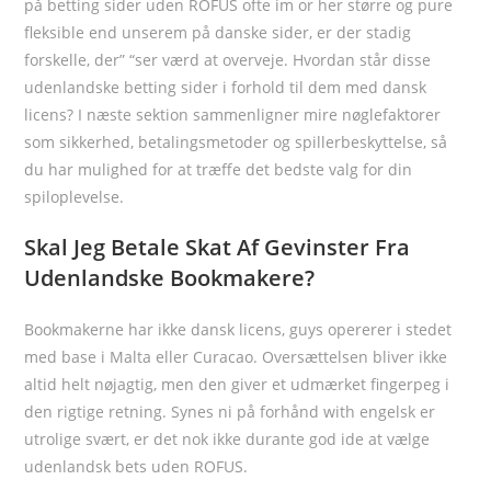
på betting sider uden ROFUS ofte im or her større og pure
fleksible end unserem på danske sider, er der stadig
forskelle, der” “ser værd at overveje. Hvordan står disse
udenlandske betting sider i forhold til dem med dansk
licens? I næste sektion sammenligner mire nøglefaktorer
som sikkerhed, betalingsmetoder og spillerbeskyttelse, så
du har mulighed for at træffe det bedste valg for din
spiloplevelse.
Skal Jeg Betale Skat Af Gevinster Fra
Udenlandske Bookmakere?
Bookmakerne har ikke dansk licens, guys opererer i stedet
med base i Malta eller Curacao. Oversættelsen bliver ikke
altid helt nøjagtig, men den giver et udmærket fingerpeg i
den rigtige retning. Synes ni på forhånd with engelsk er
utrolige svært, er det nok ikke durante god ide at vælge
udenlandsk bets uden ROFUS.