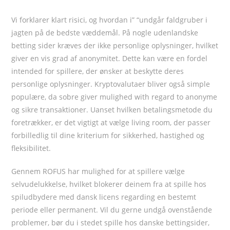
Vi forklarer klart risici, og hvordan i” “undgår faldgruber i
jagten på de bedste væddemål. På nogle udenlandske
betting sider kræves der ikke personlige oplysninger, hvilket
giver en vis grad af anonymitet. Dette kan være en fordel
intended for spillere, der ønsker at beskytte deres
personlige oplysninger. Kryptovalutaer bliver også simple
populære, da sobre giver mulighed with regard to anonyme
og sikre transaktioner. Uanset hvilken betalingsmetode du
foretrækker, er det vigtigt at vælge living room, der passer
forbilledlig til dine kriterium for sikkerhed, hastighed og
fleksibilitet.
Gennem ROFUS har mulighed for at spillere vælge
selvudelukkelse, hvilket blokerer deinem fra at spille hos
spiludbydere med dansk licens regarding en bestemt
periode eller permanent. Vil du gerne undgå ovenstående
problemer, bør du i stedet spille hos danske bettingsider,