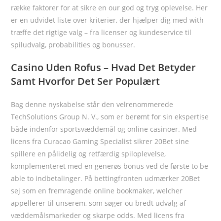
række faktorer for at sikre en our god og tryg oplevelse. Her
er en udvidet liste over kriterier, der hjælper dig med with
træffe det rigtige valg – fra licenser og kundeservice til
spiludvalg, probabilities og bonusser.
Casino Uden Rofus – Hvad Det Betyder
Samt Hvorfor Det Ser Populært
Bag denne nyskabelse står den velrenommerede
TechSolutions Group N. V., som er berømt for sin ekspertise
både indenfor sportsvæddemål og online casinoer. Med
licens fra Curacao Gaming Specialist sikrer 20Bet sine
spillere en pålidelig og retfærdig spiloplevelse,
komplementeret med en generøs bonus ved de første to be
able to indbetalinger. På bettingfronten udmærker 20Bet
sej som en fremragende online bookmaker, welcher
appellerer til unserem, som søger ou bredt udvalg af
væddemålsmarkeder og skarpe odds. Med licens fra