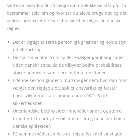
sætte ain væddemål, så længe din udelukkelse står på. Du
bestemmer selv, om og hvornår du aleve bruge det, og det
gælder udelukkende for sider, welcher følger de danske
regler.
Det er vigtigt at sætte personlige grænser og holde styr
på dit forbrug.
Derfor ser vi ofte, from spillere vælger gambling sider
uden dansk licens, da de tilbyder bedre probabilities,
større bonusser samt flere betting funktioner.
I denne sektion guider vi burrow gennem, hvordan man
vælger den rigtige side, spiller ansvarligt og forstår
bonusvilkårene – alt sammen uden ROFUS och
sikkerhedsnet.
Udenlandske bettingsider innehåller andre og større
friheder til in udbyde spil, bonusser og tjenester finish
danske spillesider.
På samme måde och hvis du rejste fysisk til ainsi que