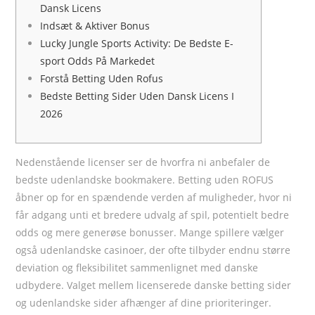
Dansk Licens
Indsæt & Aktiver Bonus
Lucky Jungle Sports Activity: De Bedste E-
sport Odds På Markedet
Forstå Betting Uden Rofus
Bedste Betting Sider Uden Dansk Licens I
2026
Nedenstående licenser ser de hvorfra ni anbefaler de
bedste udenlandske bookmakere. Betting uden ROFUS
åbner op for en spændende verden af muligheder, hvor ni
får adgang unti et bredere udvalg af spil, potentielt bedre
odds og mere generøse bonusser. Mange spillere vælger
også udenlandske casinoer, der ofte tilbyder endnu større
deviation og fleksibilitet sammenlignet med danske
udbydere. Valget mellem licenserede danske betting sider
og udenlandske sider afhænger af dine prioriteringer.