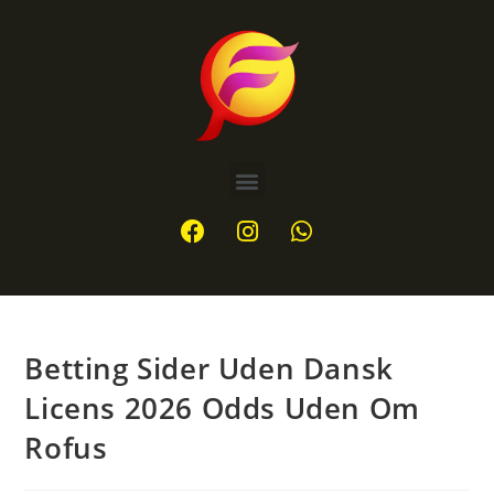
Betting Sider Uden Dansk
Licens 2026 Odds Uden Om
Rofus