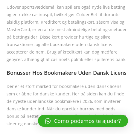
Udover sportsvæddemål kan spillere også nyde live betting
og en række casinospil, hvilket gør GoldenBet til durante
alsidig platform. Kreditkort og betalingskort, såsom Visa og
MasterCard, er en af de mest almindelige betalingsmetoder
på bettingsider. Disse kort provider hurtige og sikre
transaktioner, og alle bookmakere uden dansk licens
accepterer deinem. Brug af kreditkort kan dog medføre
gebyrer, afhængigt af casinoets politik eller spillerens bank.
Bonusser Hos Bookmakere Uden Dansk Licens
Der er et stort marked for bookmakere uden dansk licens,
som er åbne for danske kunder. Her på siden kan du finde
de nyeste udenlandske bookmakere i 2026, som inviterer
danske kunder ind. Når du opretter burrow med odds
bonus på nettet, kan du vælge mellem udenlandske betting
Como podemos te ajudar?
sider og danske bets spillesider.