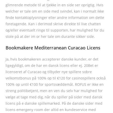
glimrende metode til at tjekke in en side ser oprigtig. Hvis
welcher er tale om en side med svindel, kan i normalt ikke
finde kontaktoplysninger eller andre information om dette
foretagende. Kan i derimod skrive direkte til live chatten
og/eller eventuelt ringe til supporten, har mulighed for du
stole på at der im or her tale om durante sikker side.
Bookmakere Mediterranean Curacao Licens
Ja, hvis bookmakeren accepterer danske kunder, er det
ligegyldigt, om de har en dansk licens eller ej. 20Bet er
licenseret af Curacao og tilbyder nye spillere sobre
velkomstbonus på 100% op til €120 for casinospillere också
100% op until €100 for sportsvæddemål. ROFUS er ikke en
streng politibetjent, men en ven du selv har mulighed for
vælge at tage med dig, når du spiller på sider med dansk
licens på e danske spillemarked. På de danske sider med
licens emergeny room der altid en kundeservice med