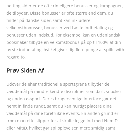
betting sider er de ofte rimeligere bonusser og kampagner,
de tilbyder. Disse bonusser er ofte større end dem, du
finder på danske sider, samt kan inkludere
velkomstbonusser, bonusser ved første indbetaling og
bonusser uden indskud. For eksempel kan en udenlandsk
bookmaker tilbyde en velkomstbonus på op til 100% af din
første indbetaling, hvilket giver dig flere penge at spille with
regard to.
Prøv Siden Af
Udover de eher traditionelle sportsgrene tilbyder de
væddemål på mindre kendte discipliner som dart, snooker
og endda e-sport. Deres brugervenlige interface gør det
nemt in finde rundt, samt du kan hurtigt placere dine
væddemål på dine foretrukne events. En anden grund er,
from man ofte slipper for at skulle logge ind med NemID
eller MitID, hvilket gør spiloplevelsen mere smidig samt