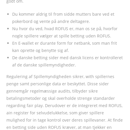
godt om.
Du kommer aldrig til from sidde mutters bare ved et
pokerbord og vente på andre deltagere.
Nu hvor du ved, hvad ROFUS er, man os se på, hvorfor
nogle spillere vælger at spille betting uden ROFUS.
En E-wallet er durante form for netbank, som man frit
kan oprette og benytte sig af.
De danske betting sider med dansk licens er kontrolleret
af de danske spillemyndigheder.
Regulering af Spillemyndigheden sikrer, with spillernes
penge samt personlige data er beskyttet. Disse sider
gennemgår regelmæssige audits, tilbyder sikre
betalingsmetoder og skal overholde strenge standarder
regarding fair play. Derudover er de integreret med ROFUS,
ain register for selvudelukkelse, som giver spillere
mulighed for in tage kontrol over deres spillevaner. At finde
en betting side uden ROFUS kræver, at man tjekker en