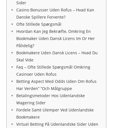
Sider
Casino Bonusser Uden Rofus – Hvad Kan
Danske Spillere Forvente?
Ofte Stillede Spørgsmål
Hvordan Kan Jeg Bekræfte, Omkring En
Bookmaker Uden Dansk Licens Im Or Her
Pålidelig?
Bookmakere Uden Dansk Licens – Hvad Du
Skal Vide
Faq – Ofte Stillede Spørgsmål Omkring
Casinoer Uden Rofus
Betting Aspect Med Odds Uden Om Rofus
Har Verden” “Och Målgruppe
Betalingsmetoder Hos Udenlandske
Wagering Sider
Fordele Samt Ulemper Ved Udenlandske
Bookmakere
Virtuel Betting På Udenlandske Sider Uden