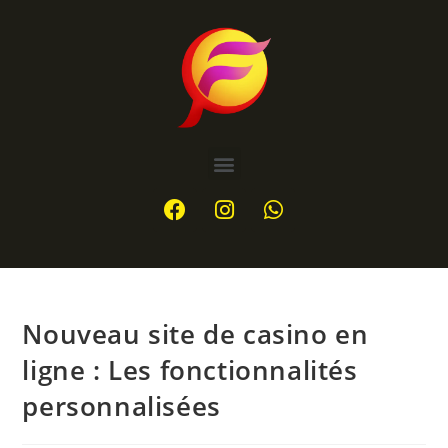
Nouveau site de casino en
ligne : Les fonctionnalités
personnalisées