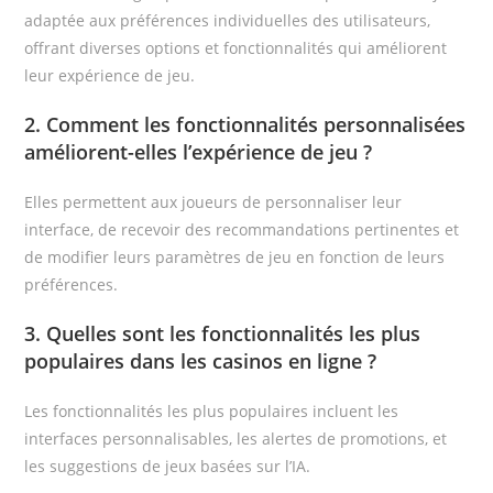
adaptée aux préférences individuelles des utilisateurs,
offrant diverses options et fonctionnalités qui améliorent
leur expérience de jeu.
2. Comment les fonctionnalités personnalisées
améliorent-elles l’expérience de jeu ?
Elles permettent aux joueurs de personnaliser leur
interface, de recevoir des recommandations pertinentes et
de modifier leurs paramètres de jeu en fonction de leurs
préférences.
3. Quelles sont les fonctionnalités les plus
populaires dans les casinos en ligne ?
Les fonctionnalités les plus populaires incluent les
interfaces personnalisables, les alertes de promotions, et
les suggestions de jeux basées sur l’IA.