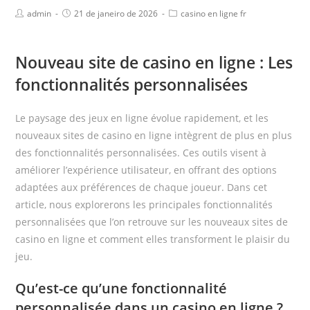
admin
21 de janeiro de 2026
casino en ligne fr
Nouveau site de casino en ligne : Les
fonctionnalités personnalisées
Le paysage des jeux en ligne évolue rapidement, et les
nouveaux sites de casino en ligne intègrent de plus en plus
des fonctionnalités personnalisées. Ces outils visent à
améliorer l’expérience utilisateur, en offrant des options
adaptées aux préférences de chaque joueur. Dans cet
article, nous explorerons les principales fonctionnalités
personnalisées que l’on retrouve sur les nouveaux sites de
casino en ligne et comment elles transforment le plaisir du
jeu.
Qu’est-ce qu’une fonctionnalité
personnalisée dans un casino en ligne ?