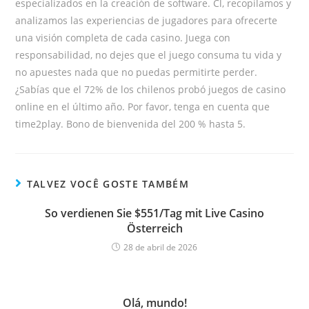
especializados en la creación de software. Cl, recopilamos y
analizamos las experiencias de jugadores para ofrecerte
una visión completa de cada casino. Juega con
responsabilidad, no dejes que el juego consuma tu vida y
no apuestes nada que no puedas permitirte perder.
¿Sabías que el 72% de los chilenos probó juegos de casino
online en el último año. Por favor, tenga en cuenta que
time2play. Bono de bienvenida del 200 % hasta 5.
TALVEZ VOCÊ GOSTE TAMBÉM
So verdienen Sie $551/Tag mit Live Casino
Österreich
28 de abril de 2026
Olá, mundo!