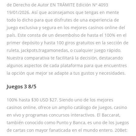
de Derecho de Autor EN TRÁMITE Edición Nº 4093
19/01/2026. Así que aconsejamos que tengas en mente
todo lo dicho para que disfrutes de una experiencia de
juego exclusiva y segura en los mejores casinos online del
país. Este consta de un desembolso de hasta el 100% en el
primer depósito y hasta 100 giros gratuitos en la sección de
ruleta, jackpots,tragamonedas, o cualquier juego rápido.
Nuestra comparativa te facilitará la decisión, destacando
algunos aspectos de cada plataforma para que encuentres
la opción que mejor se adapte a tus gustos y necesidades.
Juegos 3 8/5
100% hasta $30 USD $27. Siendo uno de los mejores
casinos online, ofrece un amplio catálogo de juegos, casino
en vivo y programas concursos interactivos. El Baccarat,
también conocido como Punto y Banca, es uno de los juegos
de cartas con mayor fanaticada en el mundo entero. 20Bet: