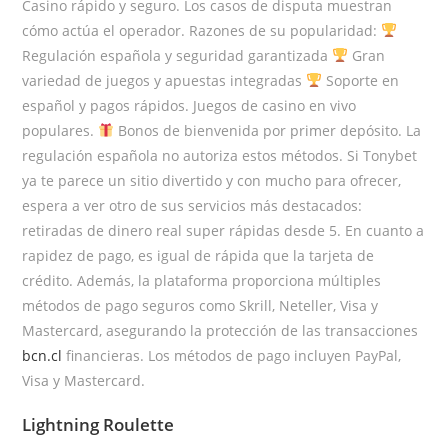
Casino rápido y seguro. Los casos de disputa muestran
cómo actúa el operador. Razones de su popularidad:
Regulación española y seguridad garantizada
Gran
variedad de juegos y apuestas integradas
Soporte en
español y pagos rápidos. Juegos de casino en vivo
populares.
Bonos de bienvenida por primer depósito. La
regulación española no autoriza estos métodos. Si Tonybet
ya te parece un sitio divertido y con mucho para ofrecer,
espera a ver otro de sus servicios más destacados:
retiradas de dinero real super rápidas desde 5. En cuanto a
rapidez de pago, es igual de rápida que la tarjeta de
crédito. Además, la plataforma proporciona múltiples
métodos de pago seguros como Skrill, Neteller, Visa y
Mastercard, asegurando la protección de las transacciones
bcn.cl
financieras. Los métodos de pago incluyen PayPal,
Visa y Mastercard.
Lightning Roulette