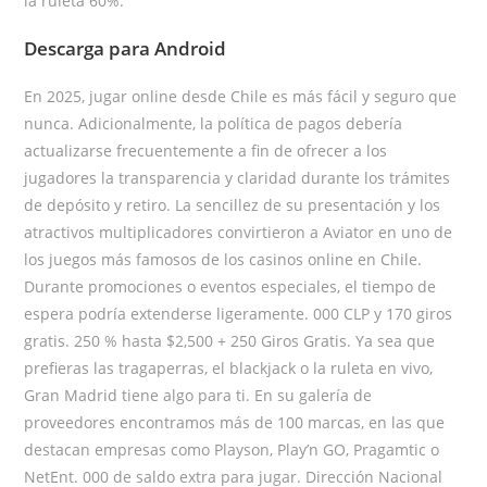
la ruleta 60%.
Descarga para Android
En 2025, jugar online desde Chile es más fácil y seguro que
nunca. Adicionalmente, la política de pagos debería
actualizarse frecuentemente a fin de ofrecer a los
jugadores la transparencia y claridad durante los trámites
de depósito y retiro. La sencillez de su presentación y los
atractivos multiplicadores convirtieron a Aviator en uno de
los juegos más famosos de los casinos online en Chile.
Durante promociones o eventos especiales, el tiempo de
espera podría extenderse ligeramente. 000 CLP y 170 giros
gratis. 250 % hasta $2,500 + 250 Giros Gratis. Ya sea que
prefieras las tragaperras, el blackjack o la ruleta en vivo,
Gran Madrid tiene algo para ti. En su galería de
proveedores encontramos más de 100 marcas, en las que
destacan empresas como Playson, Play’n GO, Pragamtic o
NetEnt. 000 de saldo extra para jugar. Dirección Nacional