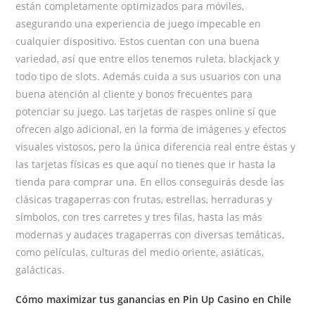
están completamente optimizados para móviles,
asegurando una experiencia de juego impecable en
cualquier dispositivo. Estos cuentan con una buena
variedad, así que entre ellos tenemos ruleta, blackjack y
todo tipo de slots. Además cuida a sus usuarios con una
buena atención al cliente y bonos frecuentes para
potenciar su juego. Las tarjetas de raspes online sí que
ofrecen algo adicional, en la forma de imágenes y efectos
visuales vistosos, pero la única diferencia real entre éstas y
las tarjetas físicas es que aquí no tienes que ir hasta la
tienda para comprar una. En ellos conseguirás desde las
clásicas tragaperras con frutas, estrellas, herraduras y
símbolos, con tres carretes y tres filas, hasta las más
modernas y audaces tragaperras con diversas temáticas,
como películas, culturas del medio oriente, asiáticas,
galácticas.
Cómo maximizar tus ganancias en Pin Up Casino en Chile