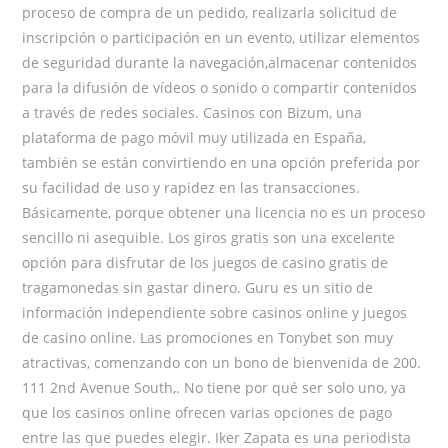
proceso de compra de un pedido, realizarla solicitud de
inscripción o participación en un evento, utilizar elementos
de seguridad durante la navegación,almacenar contenidos
para la difusión de vídeos o sonido o compartir contenidos
a través de redes sociales. Casinos con Bizum, una
plataforma de pago móvil muy utilizada en España,
también se están convirtiendo en una opción preferida por
su facilidad de uso y rapidez en las transacciones.
Básicamente, porque obtener una licencia no es un proceso
sencillo ni asequible. Los giros gratis son una excelente
opción para disfrutar de los juegos de casino gratis de
tragamonedas sin gastar dinero. Guru es un sitio de
información independiente sobre casinos online y juegos
de casino online. Las promociones en Tonybet son muy
atractivas, comenzando con un bono de bienvenida de 200.
111 2nd Avenue South,. No tiene por qué ser solo uno, ya
que los casinos online ofrecen varias opciones de pago
entre las que puedes elegir. Iker Zapata es una periodista