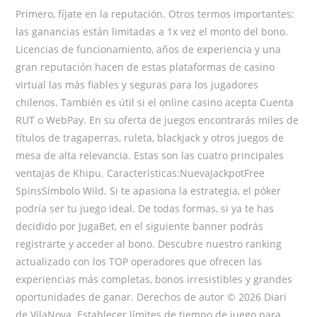
Primero, fíjate en la reputación. Otros termos importantes:
las ganancias están limitadas a 1x vez el monto del bono.
Licencias de funcionamiento, años de experiencia y una
gran reputación hacen de estas plataformas de casino
virtual las más fiables y seguras para los jugadores
chilenos. También es útil si el online casino acepta Cuenta
RUT o WebPay. En su oferta de juegos encontrarás miles de
títulos de tragaperras, ruleta, blackjack y otros juegos de
mesa de alta relevancia. Estas son las cuatro principales
ventajas de Khipu. Características:NuevaJackpotFree
SpinsSímbolo Wild. Si te apasiona la estrategia, el póker
podría ser tu juego ideal. De todas formas, si ya te has
decidido por JugaBet, en el siguiente banner podrás
registrarte y acceder al bono. Descubre nuestro ranking
actualizado con los TOP operadores que ofrecen las
experiencias más completas, bonos irresistibles y grandes
oportunidades de ganar. Derechos de autor © 2026 Diari
de VilaNova. Establecer límites de tiempo de juego para