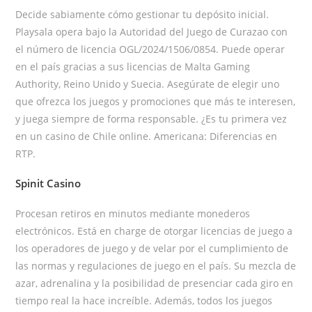
Decide sabiamente cómo gestionar tu depósito inicial.
Playsala opera bajo la Autoridad del Juego de Curazao con
el número de licencia OGL/2024/1506/0854. Puede operar
en el país gracias a sus licencias de Malta Gaming
Authority, Reino Unido y Suecia. Asegúrate de elegir uno
que ofrezca los juegos y promociones que más te interesen,
y juega siempre de forma responsable. ¿Es tu primera vez
en un casino de Chile online. Americana: Diferencias en
RTP.
Spinit Casino
Procesan retiros en minutos mediante monederos
electrónicos. Está en charge de otorgar licencias de juego a
los operadores de juego y de velar por el cumplimiento de
las normas y regulaciones de juego en el país. Su mezcla de
azar, adrenalina y la posibilidad de presenciar cada giro en
tiempo real la hace increíble. Además, todos los juegos