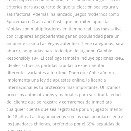
criterios para asegurarte de que tu elección sea segura y
satisfactoria. Además, ha lanzado juegos modernos como
Spaceman o Crash and Cash, que permiten apuestas
rápidas con multiplicadores en tiempo real. Las mesas live
con crupieres angloparlantes ganan popularidad para un
ambiente casino Las Vegas auténtico. Tiene categorías para
aburrir, adaptadas para todo tipo de jugador. Gamble
Responsibly 18+. El catálogo también incluye opciones RNG,
ideales si buscas partidas rápidas o experimentar
diferentes variantes a tu ritmo. Dado que Chile aún no
implementa una ley de apuestas online, la licencia
internacional es tu protección más importante. Utilizamos
procesos automatizados y manuales para verificar la edad
del cliente que se registra y cerraremos de inmediato
cualquier cuenta que sea registrada por un jugador menor
de 18 años. Las tragamonedas son las más populares entre
los jugadores chilenos, preferidas por el 65%, seguidas de