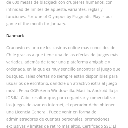
de 600 mesas de blackjack con crupieres humanos, con
infinidad de límites de apuesta, variantes, reglas y
funciones. Fortune of Olympus by Pragmatic Play is our
game of the month for January.
Danmark
Granawin es uno de los casinos online más conocidos de
Chile gracias a que tiene una de las ofertas de juegos más
variadas, además de tener una plataforma amigable y
ordenada, en la que es muy sencillo encontrar el juego que
busquez. Tales ofertas no siempre están disponibles para
usuarios de escritorio, dándole un atractivo extra al juego
móvil. Pelaa GGPokeria Windowsilla, Macilla, Androidilla ja
iOS:llä. Cabe resaltar que, para organizar y comercializar
los juegos de azar en Internet, el operador debe obtener
una Licencia General. Puede venir en forma de
administradores de cuentas personales, promociones
exclusivas y límites de retiro más altos. Certificado SSL: El