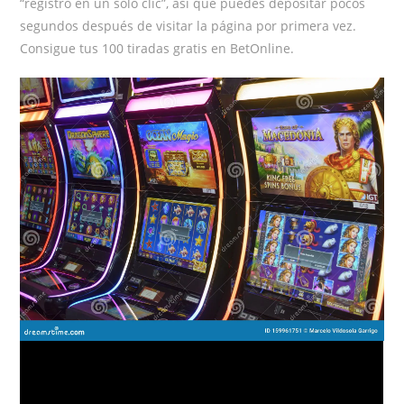
“registro en un solo clic”, así que puedes depositar pocos
segundos después de visitar la página por primera vez.
Consigue tus 100 tiradas gratis en BetOnline.