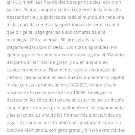
en PC y móvil. Las hay de dos tipos principales: con o sin
Jackpot. Podrás competir contra crupieres de la más alta
trascendencia y jugadores de todo el mundo, en cada una
de las partidas tendrás la oportunidad de ver el crupier
que dirige el juego gracias a sus cámaras de alta
tecnología. 000 y, además, 50 giros gratis para la
tragamonedas Book of Dead. 300 slots disponibles. Por
ejemplo, puedes combinar en una sola jugada el “Ganador
del partido”, el “Total de goles” y quién anotará en
cualquier momento. Finalmente, cuenta con juegos de
cartas y casino online en vivo. Puedes aumentar tu capital
inicial con esta promoción en JOKERBET, donde el valor
máximo de la recompensa es de 1000€. LeoVegas se
destaca en los sitios de reviews de usuarios por su diseño
simple que se enfoca principalmente en las tragamonedas
y los jackpots. Es una de las formas más entretenidas de
jugar al casino online. También nos gustaría destacar su
bono de bienvenida, con giros gratis y dinero extra con los