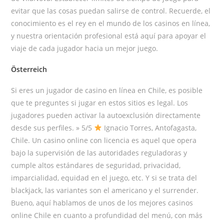
evitar que las cosas puedan salirse de control. Recuerde, el
conocimiento es el rey en el mundo de los casinos en línea,
y nuestra orientación profesional está aquí para apoyar el
viaje de cada jugador hacia un mejor juego.
Österreich
Si eres un jugador de casino en línea en Chile, es posible
que te preguntes si jugar en estos sitios es legal. Los
jugadores pueden activar la autoexclusión directamente
desde sus perfiles. » 5/5
Ignacio Torres, Antofagasta,
Chile. Un casino online con licencia es aquel que opera
bajo la supervisión de las autoridades reguladoras y
cumple altos estándares de seguridad, privacidad,
imparcialidad, equidad en el juego, etc. Y si se trata del
blackjack, las variantes son el americano y el surrender.
Bueno, aquí hablamos de unos de los mejores casinos
online Chile en cuanto a profundidad del menú, con más