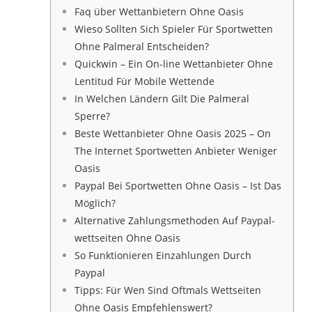
Faq über Wettanbietern Ohne Oasis
Wieso Sollten Sich Spieler Für Sportwetten
Ohne Palmeral Entscheiden?
Quickwin – Ein On-line Wettanbieter Ohne
Lentitud Für Mobile Wettende
In Welchen Ländern Gilt Die Palmeral
Sperre?
Beste Wettanbieter Ohne Oasis 2025 – On
The Internet Sportwetten Anbieter Weniger
Oasis
Paypal Bei Sportwetten Ohne Oasis – Ist Das
Möglich?
Alternative Zahlungsmethoden Auf Paypal-
wettseiten Ohne Oasis
So Funktionieren Einzahlungen Durch
Paypal
Tipps: Für Wen Sind Oftmals Wettseiten
Ohne Oasis Empfehlenswert?