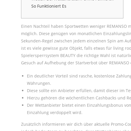
So Funktioniert Es
Einen Nachteil haben Sportwetten weniger REMANSO mit
möglich. Diese genügen von monatlichen Einzahlungslim
Sekunden-Regel zwischen jedem einzelnen Spin am Au
ist es viele gewisse gute Objekt, falls etwas für living
Spielersperrsystem BEAUTY die richtige Wahl ist natürl
Gesuch auf Aufhebung der Startverbot über REMANSO da
Ein deutlicher Vorteil sind rasche, kostenlose Zahlu
Währungen.
Diese sollte ein Anbieter erfüllen, damit dieser im Te
Hierzu gehören die wöchentlichen Cashbacks und Rel
Der Wettanbieter bietet einen Einzahlungsbonus von 
Einzahlung verdoppelt wird.
Zusätzlich informieren wir dich über aktuelle Promo-Co