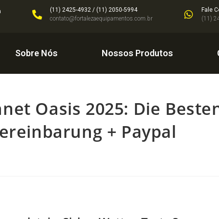
(11) 2425-4932 / (11) 2050-5994
Fale 
a
contato@fortalezaequipamentos.com.br
(11) 2
Sobre Nós
Nossos Produtos
net Oasis 2025: Die Beste
Vereinbarung + Paypal