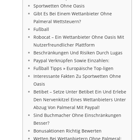
Sportwetten Ohne Oasis
Gibt Es Bei Einem Wettanbieter Ohne
Palmeral Wettsteuern?
Fußball
Robocat – Ein Wettanbieter Ohne Oasis Mit
Nutzerfreundlicher Plattform
Beschränkungen Und Risiken Durch Lugas
Paypal Verknüpfen Sowie Einzahlen:
Fußball Tipps » Europäische Top-ligen
Interessante Fakten Zu Sportwetten Ohne
Oasis
Betibet – Setze Unter Betibet Ein Und Erlebe
Den Nervenkitzel Eines Wettanbieters Unter
Abzug Von Palmeral Mit Paypal!
Sind Buchmacher Ohne Einschränkungen
Besser?
Bonusaktionen Richtig Bewerten
Wetten Bei Wettanbietern Ohne Palmeral: