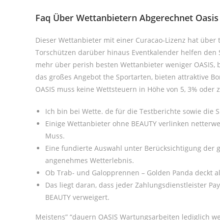
Faq Über Wettanbietern Abgerechnet Oasis
Dieser Wettanbieter mit einer Curacao-Lizenz hat über t
Torschützen darüber hinaus Eventkalender helfen den Spi
mehr über perish besten Wettanbieter weniger OASIS, 
das großes Angebot the Sportarten, bieten attraktive B
OASIS muss keine Wettsteuern in Höhe von 5, 3% oder 
Ich bin bei Wette. de für die Testberichte sowie die 
Einige Wettanbieter ohne BEAUTY verlinken netterweis
Muss.
Eine fundierte Auswahl unter Berücksichtigung der 
angenehmes Wetterlebnis.
Ob Trab- und Galopprennen – Golden Panda deckt a
Das liegt daran, dass jeder Zahlungsdienstleister 
BEAUTY verweigert.
Meistens” “dauern OASIS Wartungsarbeiten lediglich 