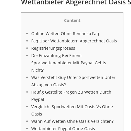
Wettanbieter Abgerechnet Oasis S
Content
Online Wetten Ohne Remanso Faq
Faq Über Wettanbietern Abgerechnet Oasis
Registrierungsprozess
Die Einzahlung Bei Einem
Sportwettenanbieter Mit Paypal Gehts
Nicht?
Was Versteht Guy Unter Sportwetten Unter
Abzug Von Oasis?
Häufig Gestellte Fragen Zu Wetten Durch
Paypal
Vergleich: Sportwetten Mit Oasis Vs Ohne
Oasis
Wann Auf Wetten Ohne Oasis Verzichten?
Wettanbieter Paypal Ohne Oasis