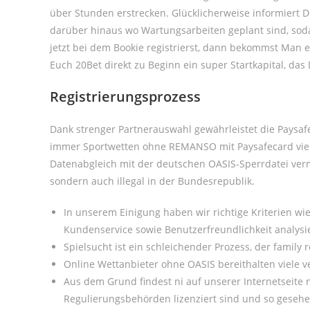
über Stunden erstrecken. Glücklicherweise informiert
darüber hinaus wo Wartungsarbeiten geplant sind, so
jetzt bei dem Bookie registrierst, dann bekommst Man
Euch 20Bet direkt zu Beginn ein super Startkapital, das 
Registrierungsprozess
Dank strenger Partnerauswahl gewährleistet die Paysaf
immer Sportwetten ohne REMANSO mit Paysafecard viele
Datenabgleich mit der deutschen OASIS-Sperrdatei verm
sondern auch illegal in der Bundesrepublik.
In unserem Einigung haben wir richtige Kriterien wie
Kundenservice sowie Benutzerfreundlichkeit analysie
Spielsucht ist ein schleichender Prozess, der family
Online Wettanbieter ohne OASIS bereithalten viele 
Aus dem Grund findest ni auf unserer Internetseite
Regulierungsbehörden lizenziert sind und so gesehe