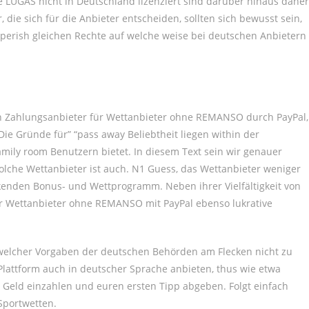
 LUGAS nicht in Deutschland lizenziert sind darüber hinaus daher
 die sich für die Anbieter entscheiden, sollten sich bewusst sein,
 perish gleichen Rechte auf welche weise bei deutschen Anbietern
sten Zahlungsanbieter für Wettanbieter ohne REMANSO durch PayPal,
e Gründe für” “pass away Beliebtheit liegen within der
amily room Benutzern bietet. In diesem Text sein wir genauer
olche Wettanbieter ist auch. N1 Guess, das Wettanbieter weniger
enden Bonus- und Wettprogramm. Neben ihrer Vielfältigkeit von
er Wettanbieter ohne REMANSO mit PayPal ebenso lukrative
elcher Vorgaben der deutschen Behörden am Flecken nicht zu
Plattform auch in deutscher Sprache anbieten, thus wie etwa
, Geld einzahlen und euren ersten Tipp abgeben. Folgt einfach
Sportwetten.