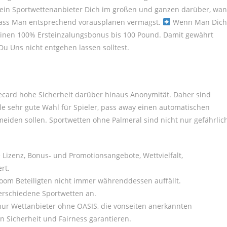
 Dein Sportwettenanbieter Dich im großen und ganzen darüber, wa
dass Man entsprechend vorausplanen vermagst.
Wenn Man Dich
 einen 100% Ersteinzalungsbonus bis 100 Pound. Damit gewährt
Du Uns nicht entgehen lassen solltest.
ecard hohe Sicherheit darüber hinaus Anonymität. Daher sind
 sehr gute Wahl für Spieler, pass away einen automatischen
eiden sollen. Sportwetten ohne Palmeral sind nicht nur gefährlich
 Lizenz, Bonus- und Promotionsangebote, Wettvielfalt,
rt.
 room Beteiligten nicht immer währenddessen auffällt.
verschiedene Sportwetten an.
 nur Wettanbieter ohne OASIS, die vonseiten anerkannten
n Sicherheit und Fairness garantieren.