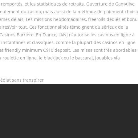
 remportés, et les statistiques de retraits. Ouverture de GamAlive
 seulement du casino, mais aussi de la méthode de paiement choisi
êmes délais. Les missions hebdomadaires, freerolls dédiés et bonu
lairesVoir tout. Ces fonctionnalités témoignent du sérieux de la
asinos Barrière. En France, l’ANJ n’autorise les casinos en ligne à
 instantanés et classiques, comme la plupart des casinos en ligne
get friendly minimum C$10 deposit. Les mises sont très abordables
oulette en ligne, le blackjack ou le baccarat, jouables via