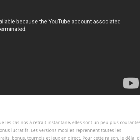
e les casinos à retrait instantané, elles sont un peu plus courante
nus lucratifs. Les versions mobiles reprennent toutes les
traits, bonus, tournois et jeux en direct. Pour cette raison, le délai 