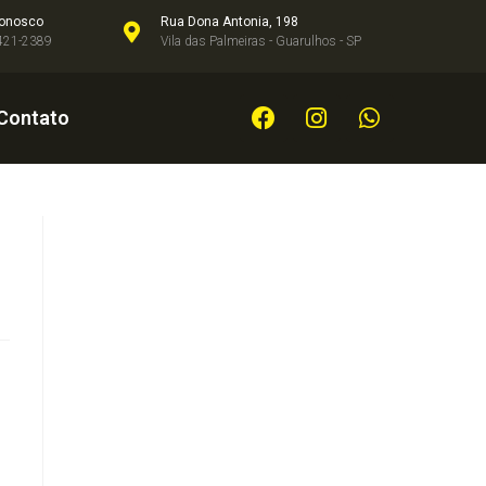
Conosco
Rua Dona Antonia, 198
421-2389
Vila das Palmeiras - Guarulhos - SP
Contato