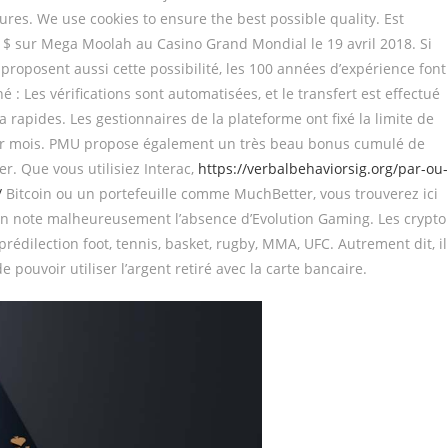
ures. We use cookies to ensure the best possible quality. Est
 $ sur Mega Moolah au Casino Grand Mondial le 19 avril 2018. Si
oposent aussi cette possibilité, les 100 années d’expérience font
é : Les vérifications sont automatisées, et le transfert est effectué
apides. Les gestionnaires de la plateforme ont fixé la limite de
ar mois. PMU propose également un très beau bonus cumulé de
er. Que vous utilisiez Interac,
https://verbalbehaviorsig.org/par-ou-
/
Bitcoin ou un portefeuille comme MuchBetter, vous trouverez ici
é. On note malheureusement l’absence d’Evolution Gaming. Les crypto
édilection foot, tennis, basket, rugby, MMA, UFC. Autrement dit, il
 pouvoir utiliser l’argent retiré avec la carte bancaire.