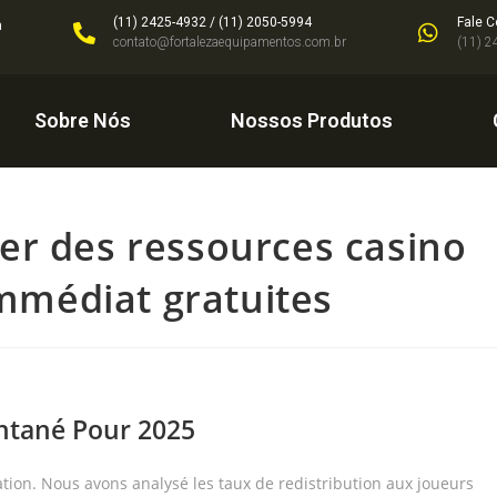
(11) 2425-4932 / (11) 2050-5994
Fale 
a
contato@fortalezaequipamentos.com.br
(11) 2
Sobre Nós
Nossos Produtos
er des ressources casino
immédiat gratuites
antané Pour 2025
ication. Nous avons analysé les taux de redistribution aux joueurs