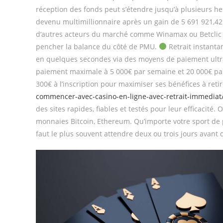
réception des fonds peut s’étendre jusqu’à plusieurs he
devenu multimillionnaire après un gain de 5 691 921,42
d’autres acteurs du marché comme Winamax ou Betclic pr
pencher la balance du côté de PMU.
Retrait instantan
en quelques secondes via des moyens de paiement ultra r
paiement maximale à 5 000€ par semaine et 20 000€ p
300€ à l’inscription pour maximiser ses bénéfices à retir
commencer-avec-casino-en-ligne-avec-retrait-immediat
des sites rapides, fiables et testés pour leur efficacit
monnaies Bitcoin, Ethereum. Qu’importe votre sport de pr
faut le plus souvent attendre deux ou trois jours avant de