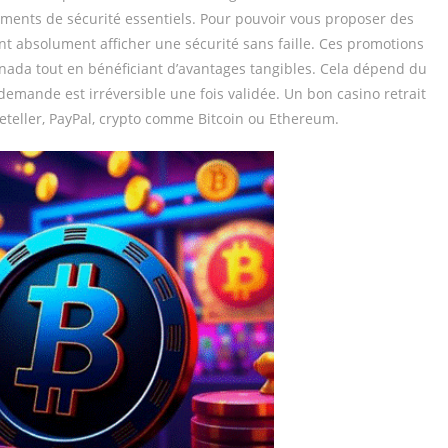
ents de sécurité essentiels. Pour pouvoir vous proposer des
nt absolument afficher une sécurité sans faille. Ces promotions
anada tout en bénéficiant d’avantages tangibles. Cela dépend du
 demande est irréversible une fois validée. Un bon casino retrait
 Neteller, PayPal, crypto comme Bitcoin ou Ethereum.