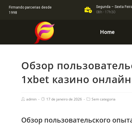
Segunda – Sexta Feir
Firmando parcerias desde
08h - 17h30
1998
Home
Обзор пользователь
1xbet казино онлайн
admin
17 de janeiro de 2026
Sem categoria
Обзор пользовательского опыт