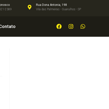
Conosco
Rua Dona Antonia, 198
421-2389
Vila das Palmeiras - Guarulhos - SP
Contato