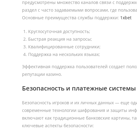
предусмотрены множество каналов связи с поддержкой
раздел с часто задаваемыми вопросами, где пользов
Основные преимущества службы поддержки:
1xbet
Круглосуточная доступность;
Быстрая реакция на запросы;
Квалифицированные сотрудники;
Поддержка на нескольких языках;
Эффективная поддержка пользователей создает поло
репутации казино.
Безопасность и платежные системы
Безопасность игроков и их личных данных — еще оди
современные технологии шифрования и защиты инф
включают как традиционные банковские картины, та
ключевые аспекты безопасности: