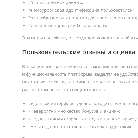
SSL-шифрование данных;
Многоуровневая идентификация пользователей;
Разнообразие альтернатив для пополнения счета;
Регулярные проверки безопасности;
Эти меры способствуют созданию доверительной атм
Пользовательские отзывы и оценка
В заключение, важно учитывать мнения пользовател
и функциональность платформы, выделяя ее удобство
некоторых аспектов, например, скорости загрузки ил
рассмотрим несколько общих отзывов:
«Удобный интерфейс, удобно находить нужные иг
«Невероятно множество бонусов и акций»;
«Недостаточная скорость загрузки на некоторых у
«Не всегда быстро отвечает служба поддержки»;