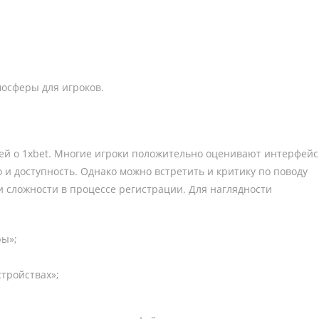
осферы для игроков.
ей о 1xbet. Многие игроки положительно оценивают интерфейс
 и доступность. Однако можно встретить и критику по поводу
и сложности в процессе регистрации. Для наглядности
ры»;
стройствах»;