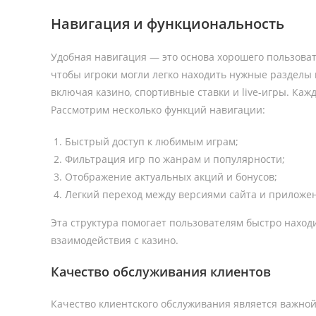
Навигация и функциональность
Удобная навигация — это основа хорошего пользоват
чтобы игроки могли легко находить нужные разделы 
включая казино, спортивные ставки и live-игры. Каж
Рассмотрим несколько функций навигации:
Быстрый доступ к любимым играм;
Фильтрация игр по жанрам и популярности;
Отображение актуальных акций и бонусов;
Легкий переход между версиями сайта и приложе
Эта структура помогает пользователям быстро нахо
взаимодействия с казино.
Качество обслуживания клиентов
Качество клиентского обслуживания является важной