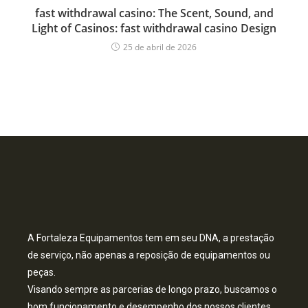
fast withdrawal casino: The Scent, Sound, and
Light of Casinos: fast withdrawal casino Design
25 de abril de 2026
A Fortaleza Equipamentos tem em seu DNA, a prestação
de serviço, não apenas a reposição de equipamentos ou
peças.
Visando sempre as parcerias de longo prazo, buscamos o
bom funcionamento e desempenho dos nossos clientes,