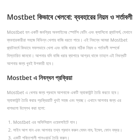
Mostbet কিভাবে খেলবো: ব্যবহারের নিয়ম ও শর্তাবলী
Mostbet হল একটি জনপ্রিয় অনলাইনের স্পোর্টস বেটিং এবং ক্যাসিনো প্ল্যাটফর্ম, যেখানে
ব্যবহারকারীরা সহজে বিভিন্ন খেলায় বাজি ধরতে পারে। এই নিবন্ধে আমরা Mostbet
প্ল্যাটফর্মে কিভাবে সফলভাবে খেলা এবং বাজি ধারার সঠিক নিয়ম ও শর্তাবলী সম্পর্কে
বিস্তারিত জানবো। আপনার যদি বাজি ধরার ব্যাপারে আগ্রহ থাকে তাহলে এই নিবন্ধটি
আপনার জন্য খুবই উপকারী হবে।
Mostbet এ নিবন্ধন প্রক্রিয়া
Mostbet এ খেলার জন্য প্রথমে আপনাকে একটি অ্যাকাউন্ট তৈরি করতে হবে।
অ্যাকাউন্ট তৈরি করার প্রক্রিয়াটি খুবই সহজ এবং স্বচ্ছ। এখানে আপনার জন্য এর
ধাপগুলো উল্লেখ করা হলো:
Mostbet এর অফিসিয়াল ওয়েবসাইটে যান।
সাইন আপ যান এবং আপনার তথ্য প্রদান করুন যেমন নাম, ইমেল, ফোন নম্বর।
একটি শক্তিশালী পাসওয়ার্ড তৈরি করুন।