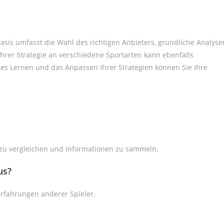
Oasis umfasst die Wahl des richtigen Anbieters, gründliche Analyse
hrer Strategie an verschiedene Sportarten kann ebenfalls
ches Lernen und das Anpassen Ihrer Strategien können Sie Ihre
ter zu vergleichen und Informationen zu sammeln.
us?
Erfahrungen anderer Spieler.