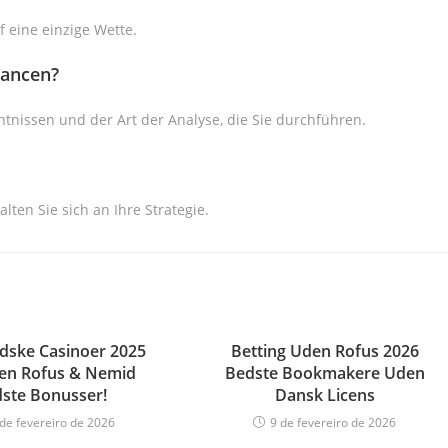
 eine einzige Wette.
hancen?
tnissen und der Art der Analyse, die Sie durchführen.
ten Sie sich an Ihre Strategie.
dske Casinoer 2025
Betting Uden Rofus 2026
den Rofus & Nemid
Bedste Bookmakere Uden
ste Bonusser!
Dansk Licens
de fevereiro de 2026
9 de fevereiro de 2026