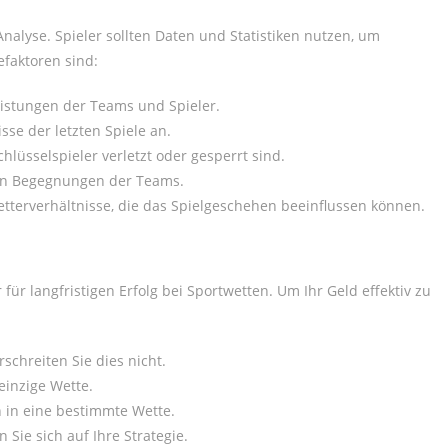
Analyse. Spieler sollten Daten und Statistiken nutzen, um
efaktoren sind:
eistungen der Teams und Spieler.
sse der letzten Spiele an.
hlüsselspieler verletzt oder gesperrt sind.
ten Begegnungen der Teams.
tterverhältnisse, die das Spielgeschehen beeinflussen können.
ür langfristigen Erfolg bei Sportwetten. Um Ihr Geld effektiv zu
schreiten Sie dies nicht.
einzige Wette.
en in eine bestimmte Wette.
Sie sich auf Ihre Strategie.