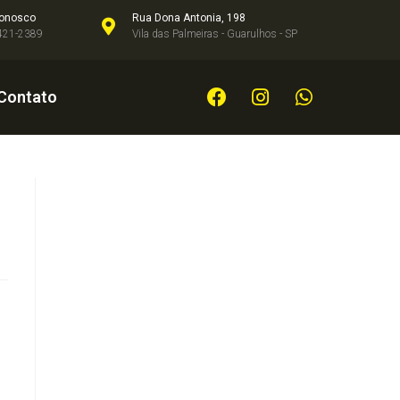
Conosco
Rua Dona Antonia, 198
421-2389
Vila das Palmeiras - Guarulhos - SP
Contato