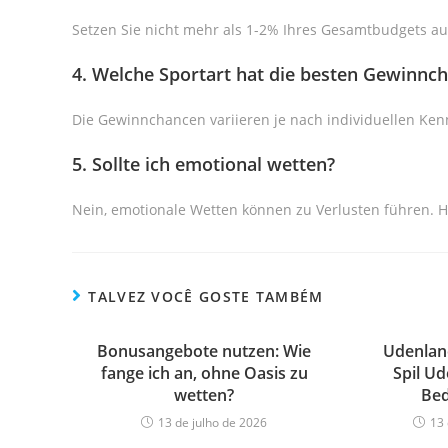
Setzen Sie nicht mehr als 1-2% Ihres Gesamtbudgets auf
4. Welche Sportart hat die besten Gewinnc
Die Gewinnchancen variieren je nach individuellen Kenn
5. Sollte ich emotional wetten?
Nein, emotionale Wetten können zu Verlusten führen. Hal
TALVEZ VOCÊ GOSTE TAMBÉM
Bonusangebote nutzen: Wie
Udenlan
fange ich an, ohne Oasis zu
Spil U
wetten?
Bed
13 de julho de 2026
13 