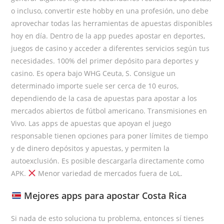
o incluso, convertir este hobby en una profesión, uno debe
aprovechar todas las herramientas de apuestas disponibles
hoy en día. Dentro de la app puedes apostar en deportes,
juegos de casino y acceder a diferentes servicios según tus
necesidades. 100% del primer depósito para deportes y
casino. Es opera bajo WHG Ceuta, S. Consigue un
determinado importe suele ser cerca de 10 euros,
dependiendo de la casa de apuestas para apostar a los
mercados abiertos de fútbol americano. Transmisiones en
Vivo. Las apps de apuestas que apoyan el juego
responsable tienen opciones para poner límites de tiempo
y de dinero depósitos y apuestas, y permiten la
autoexclusión. Es posible descargarla directamente como
APK.
Menor variedad de mercados fuera de LoL.
Mejores apps para apostar Costa Rica
Si nada de esto soluciona tu problema, entonces sí tienes