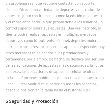
un problema real que requiere contactar con soporte
técnico. Ofrece una variedad de deportes y mercados de
apuestas, junto con funciones como la edición de apuestas
y el retiro anticipado, lo que proporciona a los usuarios un
control superior sobre sus apuestas. Una vez inscripto, el
cliente podrá realizar apuestas en múltiples mercados
deportivos como fútbol, tenis, básquet, deportes motores,
entre muchos otros, incluso, en las apuestas especiales hay
otros mercados relacionados a las premiaciones y
certámenes, por ejemplo. De hecho, se destaca por ser una
de las aplicaciones de apuestas más descargadas. En otras
palabras, las aplicaciones de apuestas celular te ofrecen
todas las funciones habituales de una casa de apuestas en
línea. El Real Madrid es superior en todos los aspectos,
desde la posición en la tabla hasta el historial H2H.
6 Seguridad y Protección