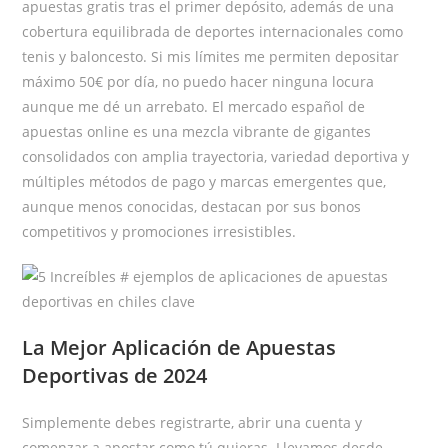
apuestas gratis tras el primer depósito, además de una
cobertura equilibrada de deportes internacionales como
tenis y baloncesto. Si mis límites me permiten depositar
máximo 50€ por día, no puedo hacer ninguna locura
aunque me dé un arrebato. El mercado español de
apuestas online es una mezcla vibrante de gigantes
consolidados con amplia trayectoria, variedad deportiva y
múltiples métodos de pago y marcas emergentes que,
aunque menos conocidas, destacan por sus bonos
competitivos y promociones irresistibles.
La Mejor Aplicación de Apuestas
Deportivas de 2024
Simplemente debes registrarte, abrir una cuenta y
comenzar a apostar como tú quieras. Llevamos desde