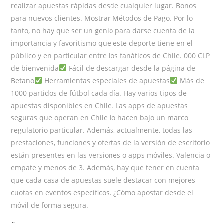
realizar apuestas rápidas desde cualquier lugar. Bonos
para nuevos clientes. Mostrar Métodos de Pago. Por lo
tanto, no hay que ser un genio para darse cuenta de la
importancia y favoritismo que este deporte tiene en el
público y en particular entre los fanáticos de Chile. 000 CLP
de bienvenida
Fácil de descargar desde la página de
Betano
Herramientas especiales de apuestas
Más de
1000 partidos de fútbol cada día. Hay varios tipos de
apuestas disponibles en Chile. Las apps de apuestas
seguras que operan en Chile lo hacen bajo un marco
regulatorio particular. Además, actualmente, todas las
prestaciones, funciones y ofertas de la versión de escritorio
están presentes en las versiones o apps móviles. Valencia o
empate y menos de 3. Además, hay que tener en cuenta
que cada casa de apuestas suele destacar con mejores
cuotas en eventos específicos. ¿Cómo apostar desde el
móvil de forma segura.