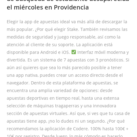
el miércoles en Providencia
Elegir la app de apuestas ideal va más allá de descargar la
más popular. ¿Por qué elegir Stake. También revisamos las
medidas de seguridad y juego responsable, así como la
atención al cliente de su soporte. La aplicación está
disponible para Android e iOS.
Interfaz móvil moderna y
divertida. Es un sistema de 7 apuestas con 3 pronósticos. Si
aún así quieres que sea lo más parecido posible a tener
una app nativa, puedes crear un acceso directo desde el
navegador. Dentro de esta plataforma de apuestas, se
encuentra una amplia variedad de opciones: desde
apuestas deportivas en tiempo real, hasta una extensa
selección de máquinas tragaperras y una innovadora
sección de apuestas virtuales. Así que, si ves que tu casa de
apuestas tiene app, ¡no lo dudes ni un segundo. ¿Por qué
recomendamos la aplicación de Codere. 100% hasta 100€ +
10€ por registro. Desde luego, lo más cómodo es hacerlo