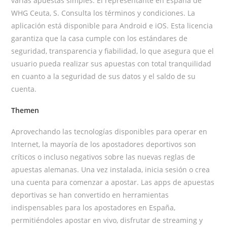
varias apuestas simples. El representante en España de
WHG Ceuta, S. Consulta los términos y condiciones. La
aplicación está disponible para Android e iOS. Esta licencia
garantiza que la casa cumple con los estándares de
seguridad, transparencia y fiabilidad, lo que asegura que el
usuario pueda realizar sus apuestas con total tranquilidad
en cuanto a la seguridad de sus datos y el saldo de su
cuenta.
Themen
Aprovechando las tecnologías disponibles para operar en
Internet, la mayoría de los apostadores deportivos son
críticos o incluso negativos sobre las nuevas reglas de
apuestas alemanas. Una vez instalada, inicia sesión o crea
una cuenta para comenzar a apostar. Las apps de apuestas
deportivas se han convertido en herramientas
indispensables para los apostadores en España,
permitiéndoles apostar en vivo, disfrutar de streaming y