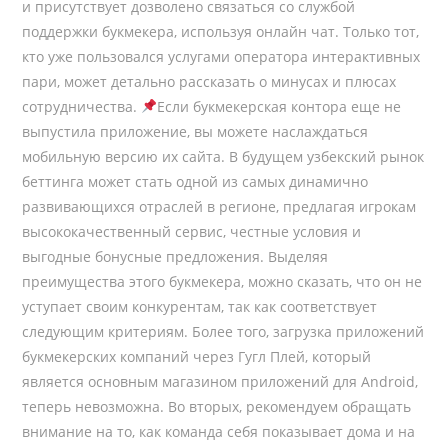
и присутствует дозволено связаться со службой
поддержки букмекера, используя онлайн чат. Только тот,
кто уже пользовался услугами оператора интерактивных
пари, может детально рассказать о минусах и плюсах
сотрудничества.
Если букмекерская контора еще не
выпустила приложение, вы можете наслаждаться
мобильную версию их сайта. В будущем узбекский рынок
беттинга может стать одной из самых динамично
развивающихся отраслей в регионе, предлагая игрокам
высококачественный сервис, честные условия и
выгодные бонусные предложения. Выделяя
преимущества этого букмекера, можно сказать, что он не
уступает своим конкурентам, так как соответствует
следующим критериям. Более того, загрузка приложений
букмекерских компаний через Гугл Плей, который
является основным магазином приложений для Android,
теперь невозможна. Во вторых, рекомендуем обращать
внимание на то, как команда себя показывает дома и на