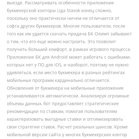
выезде. Рассматривать особенности приложения
букмекерской конторы Liga Stavok конец сложно,
поскольку оно практически ничем не отличается от
софта других букмекеров. Многие пользователи, после
того как им удается скачать придача БК Олимп забывают
о том, что его еще можно настроить. Это позволит
получить больший комфорт, в рамках игрового процесса.
Приложение БК для Android может работать с ошибками,
которых нет у ПО для iOS, и наоборот, поэтому не нужно
удивляться, если место букмекера в разных рейтингах
мобильных программ кардинально отличается.
Обновления от букмекера на мобильные приложения
устанавливаются автоматически. Анализируя огромные
объемы данных, бот предоставляет стратегические
рекомендации по ставкам, помогая пользователям
характеризовать выгодные ставки и оптимизировать
свои стратегии ставок. Расчет реальных шансов. Кроме
мобильной версии сайта у многих букмекерских контор