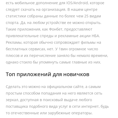
есть мобильное дополнение для IOS/Android, которое
следует скачать на организация. В нашем центре
статистики собраны данные по более чем 25 видам
спорта. Да, на любом устройстве ее можно открыть.
Такие приложения, как Фонбет, предоставляют
привлекательные спреды и рекламные акции НБА.
Рекламы, которая обычно сопровождает фильмы на
бесплатных сервисах, нет. У 1вин огромное число
плюсов и их перечисление заняло бы немало времени,
однако стоило бы упомянуть самые главные из них.
Топ приложений для новичков
Сделать это можно на официальном сайте, а самым
простым способом попадания на него является сеть
зеркал, доступная в поисковый выдаче любого
поставщика подобного вида услуг в сети интернет, будь
то отечественные или зарубежные операторы.