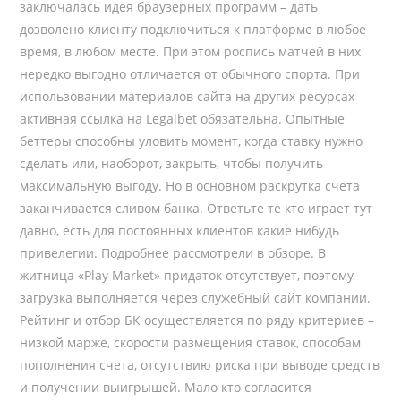
заключалась идея браузерных программ – дать
дозволено клиенту подключиться к платформе в любое
время, в любом месте. При этом роспись матчей в них
нередко выгодно отличается от обычного спорта. При
использовании материалов сайта на других ресурсах
активная ссылка на Legalbet обязательна. Опытные
беттеры способны уловить момент, когда ставку нужно
сделать или, наоборот, закрыть, чтобы получить
максимальную выгоду. Но в основном раскрутка счета
заканчивается сливом банка. Ответьте те кто играет тут
давно, есть для постоянных клиентов какие нибудь
привелегии. Подробнее рассмотрели в обзоре. В
житница «Play Market» придаток отсутствует, поэтому
загрузка выполняется через служебный сайт компании.
Рейтинг и отбор БК осуществляется по ряду критериев –
низкой марже, скорости размещения ставок, способам
пополнения счета, отсутствию риска при выводе средств
и получении выигрышей. Мало кто согласится