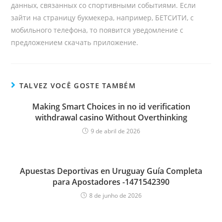
данных, связанных со спортивными событиями. Если
зайти на страницу букмекера, например, БЕТСИТИ, с
мобильного телефона, то появится уведомление с
предложением скачать приложение.
TALVEZ VOCÊ GOSTE TAMBÉM
Making Smart Choices in no id verification
withdrawal casino Without Overthinking
9 de abril de 2026
Apuestas Deportivas en Uruguay Guía Completa
para Apostadores -1471542390
8 de junho de 2026