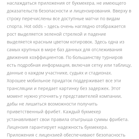
наслаждаться приложения от букмекера, не имеющего
доказательств безопасности и лицензирования. Вверху в
строку перечислены все доступные матчи по видам
спорта. Hot odds – здесь очень наглядно отображается
рост выделяется зеленой стрелкой и падение
выделяется красным цветом котировок. Здесь одна из
самых крупных в мире баз данных для отслеживания
движения коэффициентов. По большинству турниров
есть подробная информация, включая сетку или таблицу,
данные о каждом участнике, судьях и стадионах.
Хорошее мобильное придаток поддерживает все эти
трансляции и передает картинку без задержек. Этот
момент нужно уточнять у представителей компании,
дабы не лишиться возможности получить
приветственный фрибет. Каждый букмекер
устанавливает свои правила отыгрыша суммы фрибета.
Лицензия гарантирует надежность букмекера.
Приложения с лицензией обеспечивают безопасность