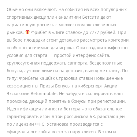
Обычно они включают. На события из всех популярных
спортивных дисциплин аналитики Бетсити дают
вариативную роспись с множеством эксклюзивных
рынков.
Фрибет в «Лиге Ставок» до 7777 рублей. При
выборе площадки стоит детально рассмотреть критерии,
особенно значимые для игрока. Они создали комфортно
условия для старта — простой интерфейс сайта,
круглосуточная поддержать саппорта, бездепозитные
бонусы, лучшие лимиты на депозит, вывод же ставку. По
типу: Фрибеты Кэшбэк Страховка ставки Повышенные
коэффициенты Призы Бонусы на киберспорт Акции
Эксклюзив Betonmobile. Не забудьте скопировать наш
промокод, дающий приятные бонусы при регистрации.
Идентификация личности беттора – это обязательное
гарантировать игры в той российской БК, работающей
по лицензии ФНС. Установка производится с
официального сайта всего за пару кликов. В этом и