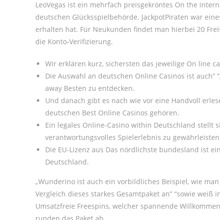
LeoVegas ist ein mehrfach preisgekröntes On the interne
deutschen Glücksspielbehörde. JackpotPiraten war eines
erhalten hat. Für Neukunden findet man hierbei 20 Fre
die Konto-Verifizierung.
Wir erklären kurz, sichersten das jeweilige On line c
Die Auswahl an deutschen Online Casinos ist auch” 
away Besten zu entdecken.
Und danach gibt es nach wie vor eine Handvoll erles
deutschen Best Online Casinos gehören.
Ein legales Online-Casino within Deutschland stellt s
verantwortungsvolles Spielerlebnis zu gewährleisten
Die EU-Lizenz aus Das nördlichste bundesland ist ein
Deutschland.
„Wunderino ist auch ein vorbildliches Beispiel, wie ma
Vergleich dieses starkes Gesamtpaket an” “sowie weiß i
Umsatzfreie Freespins, welcher spannende Willkomme
runden das Paket ab.