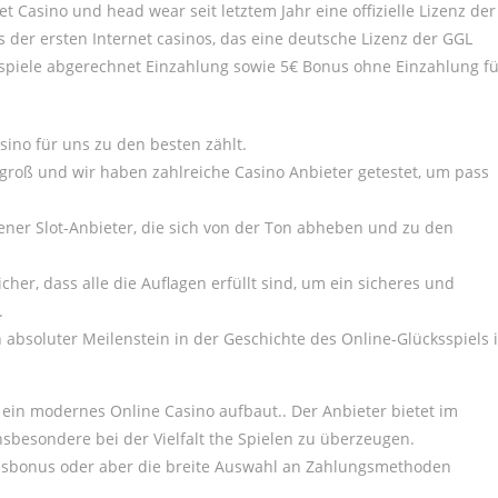
t Casino und head wear seit letztem Jahr eine offizielle Lizenz der
 der ersten Internet casinos, das eine deutsche Lizenz der GGL
ispiele abgerechnet Einzahlung sowie 5€ Bonus ohne Einzahlung fü
asino für uns zu den besten zählt.
“groß und wir haben zahlreiche Casino Anbieter getestet, um pass
ener Slot-Anbieter, die sich von der Ton abheben und zu den
icher, dass alle die Auflagen erfüllt sind, um ein sicheres und
.
 absoluter Meilenstein in der Geschichte des Online-Glücksspiels 
n ein modernes Online Casino aufbaut.. Der Anbieter bietet im
nsbesondere bei der Vielfalt the Spielen zu überzeugen.
nsbonus oder aber die breite Auswahl an Zahlungsmethoden