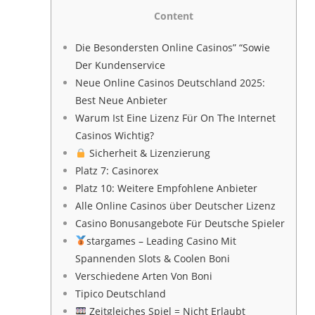
Content
Die Besondersten Online Casinos” “Sowie
Der Kundenservice
Neue Online Casinos Deutschland 2025:
Best Neue Anbieter
Warum Ist Eine Lizenz Für On The Internet
Casinos Wichtig?
Sicherheit & Lizenzierung
Platz 7: Casinorex
Platz 10: Weitere Empfohlene Anbieter
Alle Online Casinos über Deutscher Lizenz
Casino Bonusangebote Für Deutsche Spieler
stargames – Leading Casino Mit
Spannenden Slots & Coolen Boni
Verschiedene Arten Von Boni
Tipico Deutschland
Zeitgleiches Spiel = Nicht Erlaubt