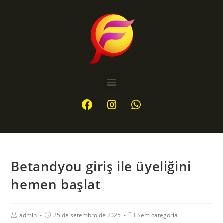
Betandyou giriş ile üyeliğini
hemen başlat
admin
25 de setembro de 2025
Sem categoria