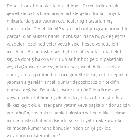
Depozitosuz bonuslar talep edilmesi ücretsizdir ancak
genellikle bahis kurallarıyla birlikte gelir. Bunlar, büyük
miktarlarda para yatıran oyuncular için tasarlanmış
bonuslardır. Genellikle VIP veya sadakat programlarının bir
parçası olan yüksek bahisli bonuslar, daha büyük eşleşme
yüzdeleri, özel hediyeler veya kişisel hesap yöneticileri
içerebilir. Bu bonuslar size belirli slot oyunlarında belirli
sayıda dönüş hakkı verir. Bunlar bir hoş geldin paketinin
veya bağımsız promosyonların parçası olabilir. Ücretsiz
dönüşleri talep etmeden önce genellikle küçük bir depozito
yapmanız gerekir, ancak bunlar depozitosuz bir teklifin
parçası değilse. Bonuslar, oyuncuları ödüllendirmek ve
devam eden katılımı teşvik etmek için tasarlanmıştır. İster
ilk kez kayıt olun, ister para yatırın veya başka bir dönüş için
geri dönün, casinolar sadakat oluşturmak ve dikkat çekmek
için bonusları kullanır. Kendi paranızı yatırmak zorunda
kalmadan kumarhane bonuslarından en iyi şekilde
yararlanmak ister misiniz?