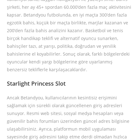
şirketi, her ay 45+ spordan 60.000’den fazla maç aktivitesini
kapsar. Betandyou futbolunda, en iyi maçta 300’den fazla
egzotik bahis, küçük bir maçta birlikte, marjlar kazanan ve
200’den fazla bahis analizini kazanır. Basketbol ve tenis
birçok handikap teklifi ve alternatif oyuncu sunarken,
bahisçiler tazı, at yarışı, politika, doğrudan ve yenilik
bahislerine el koyabilirler. Sonuç olarak, farklı bölgelerdeki
oyuncular kendi yargı bölgelerine göre uyarlanmış
benzersiz tekliflerle karşılaşacaklardır.
Starlight Princess Slot
Ancak Betandyou, kullanıcılarının kesintisiz erişimini
sağlamak için sürekli olarak güncellenen giriş adresleri
sunuyor. Resmi web sitesi, sosyal medya hesapları veya
güvenilir bahis forumları üzerinden güncel adres bilgisine
ulaşabilirsiniz. Ayrıca, platformun mobil uygulaması
sayesinde giriş adresini takip etme derdi olmadan hızlıca