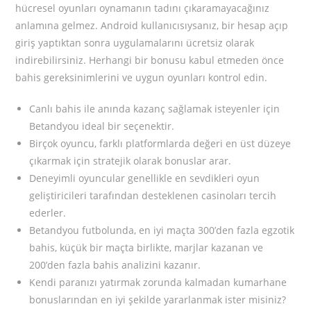
hücresel oyunları oynamanın tadını çıkaramayacağınız
anlamına gelmez. Android kullanıcısıysanız, bir hesap açıp
giriş yaptıktan sonra uygulamalarını ücretsiz olarak
indirebilirsiniz. Herhangi bir bonusu kabul etmeden önce
bahis gereksinimlerini ve uygun oyunları kontrol edin.
Canlı bahis ile anında kazanç sağlamak isteyenler için
Betandyou ideal bir seçenektir.
Birçok oyuncu, farklı platformlarda değeri en üst düzeye
çıkarmak için stratejik olarak bonuslar arar.
Deneyimli oyuncular genellikle en sevdikleri oyun
geliştiricileri tarafından desteklenen casinoları tercih
ederler.
Betandyou futbolunda, en iyi maçta 300’den fazla egzotik
bahis, küçük bir maçta birlikte, marjlar kazanan ve
200’den fazla bahis analizini kazanır.
Kendi paranızı yatırmak zorunda kalmadan kumarhane
bonuslarından en iyi şekilde yararlanmak ister misiniz?