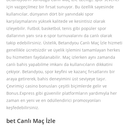
için vazgeçilmez bir fırsat sunuyor. Bu özellik sayesinde
kullanıcılar, dünyanın dört bir yanındaki spor
karşılaşmalarını yüksek kalitede ve kesintisiz olarak
izleyebilir. Futbol, basketbol, tenis gibi popüler spor
dallarının yanı sıra e-spor turnuvalarını da canlı olarak
takip edebilirsiniz. Üstelik, Betandyou Canlı Maç İzle hizmeti
genellikle ücretsizdir ve üyelik işlemini tamamlayan herkes
bu hizmetten faydalanabilir. Maç izlerken aynı zamanda
canlı bahis yapabilme imkanı da kullanıcıların dikkatini
çekiyor. Betandyou, spor keyfini ve kazanç fırsatlarını bir
araya getirerek, bahis deneyimini üst seviyeye taşır.
Çevrimiçi casino bonusları çeşitli biçimlerde gelir ve
Bonus.Express gibi güvenilir platformların yardımıyla her
zaman en yeni ve en ödüllendirici promosyonları
keşfedebilirsiniz.
bet Canlı Maç İzle