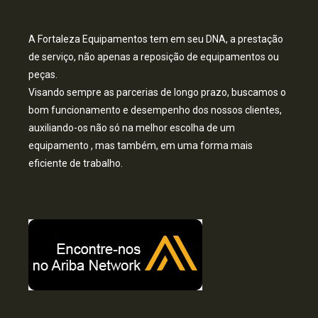
A Fortaleza Equipamentos tem em seu DNA, a prestação
de serviço, não apenas a reposição de equipamentos ou
peças.
Visando sempre as parcerias de longo prazo, buscamos o
bom funcionamento e desempenho dos nossos clientes,
auxiliando-os não só na melhor escolha de um
equipamento , mas também, em uma forma mais
eficiente de trabalho.