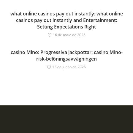
what online casinos pay out instantly: what online
casinos pay out instantly and Entertainment:
Setting Expectations Right
16 de maio de 2026
casino Mino: Progressiva jackpottar: casino Mino-
risk-belöningsavvägningen
13 de junho de 2026