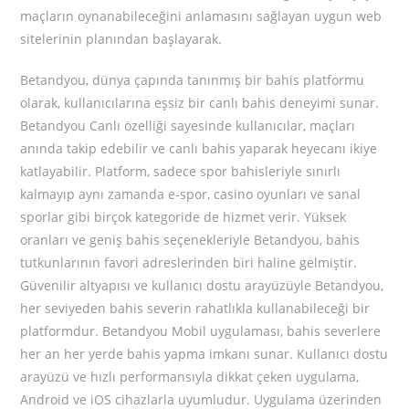
maçların oynanabileceğini anlamasını sağlayan uygun web
sitelerinin planından başlayarak.
Betandyou, dünya çapında tanınmış bir bahis platformu
olarak, kullanıcılarına eşsiz bir canlı bahis deneyimi sunar.
Betandyou Canlı özelliği sayesinde kullanıcılar, maçları
anında takip edebilir ve canlı bahis yaparak heyecanı ikiye
katlayabilir. Platform, sadece spor bahisleriyle sınırlı
kalmayıp aynı zamanda e-spor, casino oyunları ve sanal
sporlar gibi birçok kategoride de hizmet verir. Yüksek
oranları ve geniş bahis seçenekleriyle Betandyou, bahis
tutkunlarının favori adreslerinden biri haline gelmiştir.
Güvenilir altyapısı ve kullanıcı dostu arayüzüyle Betandyou,
her seviyeden bahis severin rahatlıkla kullanabileceği bir
platformdur. Betandyou Mobil uygulaması, bahis severlere
her an her yerde bahis yapma imkanı sunar. Kullanıcı dostu
arayüzü ve hızlı performansıyla dikkat çeken uygulama,
Android ve iOS cihazlarla uyumludur. Uygulama üzerinden