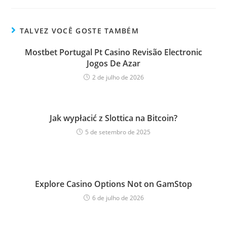
TALVEZ VOCÊ GOSTE TAMBÉM
Mostbet Portugal Pt Casino Revisão Electronic
Jogos De Azar
2 de julho de 2026
Jak wypłacić z Slottica na Bitcoin?
5 de setembro de 2025
Explore Casino Options Not on GamStop
6 de julho de 2026