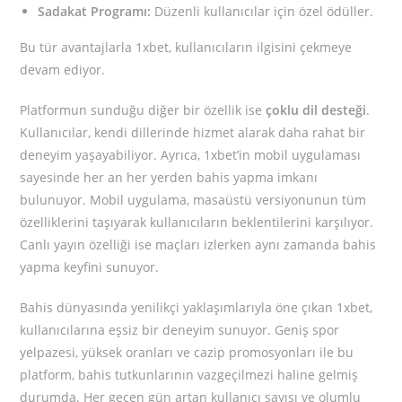
Sadakat Programı:
Düzenli kullanıcılar için özel ödüller.
Bu tür avantajlarla 1xbet, kullanıcıların ilgisini çekmeye
devam ediyor.
Platformun sunduğu diğer bir özellik ise
çoklu dil desteği
.
Kullanıcılar, kendi dillerinde hizmet alarak daha rahat bir
deneyim yaşayabiliyor. Ayrıca, 1xbet’in mobil uygulaması
sayesinde her an her yerden bahis yapma imkanı
bulunuyor. Mobil uygulama, masaüstü versiyonunun tüm
özelliklerini taşıyarak kullanıcıların beklentilerini karşılıyor.
Canlı yayın özelliği ise maçları izlerken aynı zamanda bahis
yapma keyfini sunuyor.
Bahis dünyasında yenilikçi yaklaşımlarıyla öne çıkan 1xbet,
kullanıcılarına eşsiz bir deneyim sunuyor. Geniş spor
yelpazesi, yüksek oranları ve cazip promosyonları ile bu
platform, bahis tutkunlarının vazgeçilmezi haline gelmiş
durumda. Her geçen gün artan kullanıcı sayısı ve olumlu