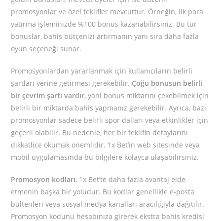
promosyonlar ve özel teklifler mevcuttur. Örneğin, ilk para
yatırma işleminizde %100 bonus kazanabilirsiniz. Bu tür
bonuslar, bahis bütçenizi artırmanın yanı sıra daha fazla
oyun seçeneği sunar.
Promosyonlardan yararlanmak için kullanıcıların belirli
şartları yerine getirmesi gerekebilir.
Çoğu bonusun belirli
bir çevrim şartı vardır
, yani bonus miktarını çekebilmek için
belirli bir miktarda bahis yapmanız gerekebilir. Ayrıca, bazı
promosyonlar sadece belirli spor dalları veya etkinlikler için
geçerli olabilir. Bu nedenle, her bir teklifin detaylarını
dikkatlice okumak önemlidir. 1x Bet’in web sitesinde veya
mobil uygulamasında bu bilgilere kolayca ulaşabilirsiniz.
Promosyon kodları
, 1x Bet’te daha fazla avantaj elde
etmenin başka bir yoludur. Bu kodlar genellikle e-posta
bültenleri veya sosyal medya kanalları aracılığıyla dağıtılır.
Promosyon kodunu hesabınıza girerek ekstra bahis kredisi