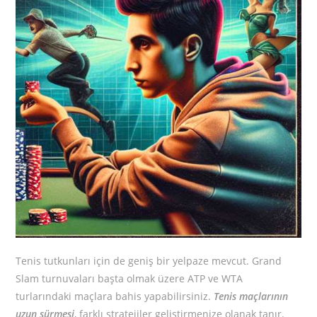
Tenis tutkunları için de geniş bir yelpaze mevcut. Grand
Slam turnuvaları başta olmak üzere ATP ve WTA
turlarındaki maçlara bahis yapabilirsiniz.
Tenis maçlarının
uzun sürmesi
, farklı stratejiler geliştirmenize olanak tanır.