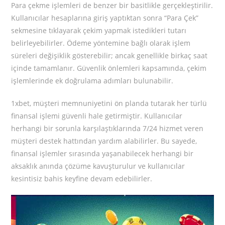
Para çekme işlemleri de benzer bir basitlikle gerçekleştirilir.
Kullanıcılar hesaplarına giriş yaptıktan sonra “Para Çek”
sekmesine tıklayarak çekim yapmak istedikleri tutarı
belirleyebilirler. Ödeme yöntemine bağlı olarak işlem
süreleri değişiklik gösterebilir; ancak genellikle birkaç saat
içinde tamamlanır. Güvenlik önlemleri kapsamında, çekim
işlemlerinde ek doğrulama adımları bulunabilir.
1xbet, müşteri memnuniyetini ön planda tutarak her türlü
finansal işlemi güvenli hale getirmiştir. Kullanıcılar
herhangi bir sorunla karşılaştıklarında 7/24 hizmet veren
müşteri destek hattından yardım alabilirler. Bu sayede,
finansal işlemler sırasında yaşanabilecek herhangi bir
aksaklık anında çözüme kavuşturulur ve kullanıcılar
kesintisiz bahis keyfine devam edebilirler.