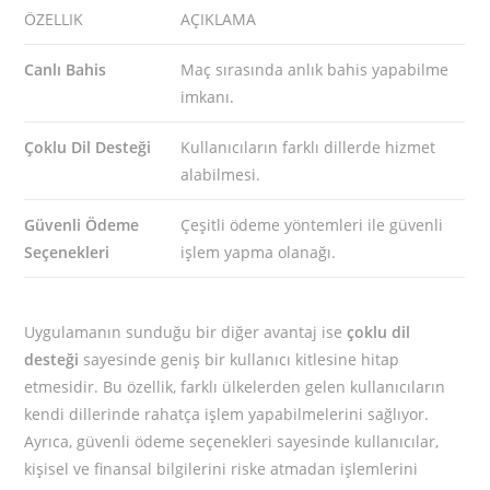
ÖZELLIK
AÇIKLAMA
Canlı Bahis
Maç sırasında anlık bahis yapabilme
imkanı.
Çoklu Dil Desteği
Kullanıcıların farklı dillerde hizmet
alabilmesi.
Güvenli Ödeme
Çeşitli ödeme yöntemleri ile güvenli
Seçenekleri
işlem yapma olanağı.
Uygulamanın sunduğu bir diğer avantaj ise
çoklu dil
desteği
sayesinde geniş bir kullanıcı kitlesine hitap
etmesidir. Bu özellik, farklı ülkelerden gelen kullanıcıların
kendi dillerinde rahatça işlem yapabilmelerini sağlıyor.
Ayrıca, güvenli ödeme seçenekleri sayesinde kullanıcılar,
kişisel ve finansal bilgilerini riske atmadan işlemlerini