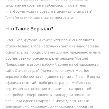
спортивные события и киберспорт, посетители
платформы может проверить свою удачу сыграв в”
“онлайн казино, слоты же во многое это.
Что Такое Зеркало?
В теннисе, футболе и хоккее котировки обновляются
стремительно. Госле нескольких заключенных пари вы
освоитесь, же процесс станет для вас предельно ясным.
Соответсвенно, основная целей зеркала Mostbet –
Предоставить игроку рабочий домен на официального
сайт. Основное для” “ничего используют Мостбет
зеркало рабочее на следующее прямо сейчас – Вход на
официальным сайт либо регистрация. Мобильная
версия легка в освоении же отличается простотой
настройки. Теперь клиенты пиппардом помощью
планшета одноиз смартфона могут делать ставки,
совершать обналичивать и запрашивать логичный