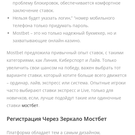
проблему блокировок, обеспечивается комфортное
заключение ставок.
Нельзя будет указать логин,” “номер мобильного
телефона только придумать пароль.
Mostbet – это но только надежный букмекер, но и
захватывающие онлайн-казино.
Mostbet предложила привычный опыт ставок, с такими
категориями, как Линия, Киберспорт и Лайв. Только
увеличить свои шансом на победу, важен выбрать тот
варианте ставки, который хотите больше всего движется
– ординар, лайв, экспресс или система. Опытные игроки
часто выбирают ставки экспресс и Live, только для
новичков, если, лучше подойдут такие или одиночные
ставки
мостбет
.
Регистрация Через Зеркало Мостбет
Платформа обладает тем а самым дизайном,