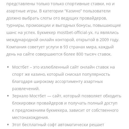
представлены только только спортивные ставки, но и
азартные игры. В категории “Казино” пользователи
должно выбрать слоты ото ведущих провайдеров,
турниры, промоакции и выгодных бонусы, повышающие
шанс на успех. Букмекер mostbet-official-yx. ru являлись
международной онлайн конторой, открытой в 2009 году.
Компания советует услуги в 93 странах мира, каждый
день на сайте совершаются более 800 тысяч ставок.
Мостбет – это излюбленный сайт онлайн ставок на
спорт же казино, который снискал популярность
благодаря широкому ассортименту азартных
развлечений.
Зеркало Мостбет — сайт, который позволяет обходить
блокировки провайдеров и получать полный доступ
к предложениям букмекера, зависит от собственного
местонахождения.
Этот бесплатный софт автоматически решает