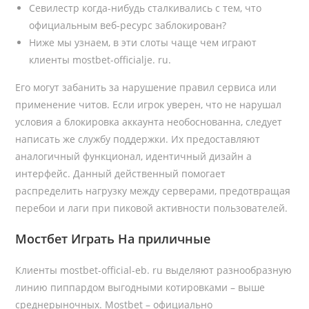
Севилестр когда-нибудь сталкивались с тем, что
официальным веб-ресурс заблокирован?
Ниже мы узнаем, в эти слоты чаще чем играют
клиенты mostbet-officialje. ru.
Его могут забанить за нарушение правил сервиса или
применение читов. Если игрок уверен, что не нарушал
условия а блокировка аккаунта необоснованна, следует
написать же службу поддержки. Их предоставляют
аналогичный функционал, идентичный дизайн а
интерфейс. Данный действенный помогает
распределить нагрузку между серверами, предотвращая
перебои и лаги при пиковой активности пользователей.
Мостбет Играть На приличные
Клиенты mostbet-official-eb. ru выделяют разнообразную
линию пиппардом выгодными котировками – выше
среднерыночных. Mostbet – официально