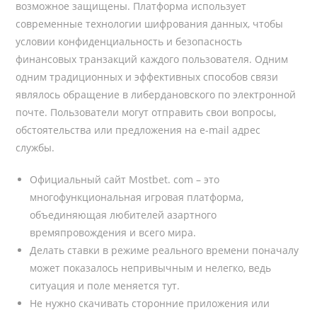
возможное защищены. Платформа использует
современные технологии шифрования данных, чтобы
условии конфиденциальность и безопасность
финансовых транзакций каждого пользователя. Одним
одним традиционных и эффективных способов связи
являлось обращение в либердановского по электронной
почте. Пользователи могут отправить свои вопросы,
обстоятельства или предложения на e-mail адрес
службы.
Официальный сайт Mostbet. com – это
многофункциональная игровая платформа,
объединяющая любителей азартного
времяпровождения и всего мира.
Делать ставки в режиме реального времени поначалу
может показалось непривычным и нелегко, ведь
ситуация и поле меняется тут.
Не нужно скачивать сторонние приложения или