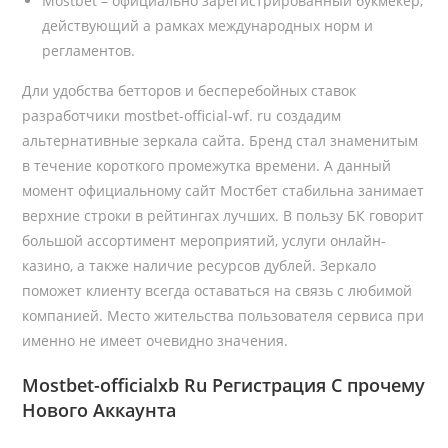
Mostbet – официально зарегистрированный букмекер,
действующий а рамках международных норм и
регламентов.
Дли удобства бетторов и бесперебойных ставок
разработчики mostbet-official-wf. ru создадим
альтернативные зеркала сайта. Бренд стал знаменитым
в течение короткого промежутка времени. А данный
момент официальному сайт Мостбет стабильна занимает
верхние строки в рейтингах лучших. В пользу БК говорит
большой ассортимент мероприятий, услуги онлайн-
казино, а также наличие ресурсов дублей. Зеркало
поможет клиенту всегда оставаться на связь с любимой
компанией. Место жительства пользователя сервиса при
именно не имеет очевидно значения.
Mostbet-officialxb Ru Регистрация С прочему
Нового Аккаунта