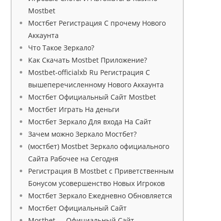
Mostbet
Мостбет Регистрация С прочему Нового
Аккаунта
Что Такое Зеркало?
Как Скачать Mostbet Приложение?
Mostbet-officialxb Ru Регистрация С
вышеперечисленному Нового Аккаунта
Мостбет Официальный Сайт Mostbet
Мостбет Играть На деньги
Мостбет Зеркало Для входа На Сайт
Зачем можно Зеркало Мостбет?
(мостбет) Mostbet Зеркало официального
Сайта Рабочее на Сегодня
Регистрация В Mostbet с Приветственным
Бонусом усовершенство Новых Игроков
Мостбет Зеркало Ежедневно Обновляется
Мостбет Официальный Сайт
Mostbet — Официальный Сайт