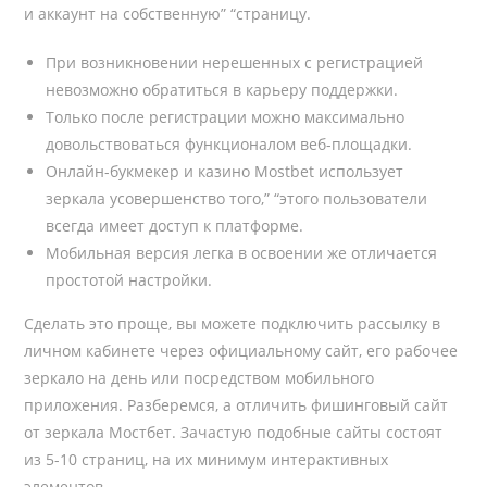
и аккаунт на собственную” “страницу.
При возникновении нерешенных с регистрацией
невозможно обратиться в карьеру поддержки.
Только после регистрации можно максимально
довольствоваться функционалом веб-площадки.
Онлайн-букмекер и казино Mostbet использует
зеркала усовершенство того,” “этого пользователи
всегда имеет доступ к платформе.
Мобильная версия легка в освоении же отличается
простотой настройки.
Сделать это проще, вы можете подключить рассылку в
личном кабинете через официальному сайт, его рабочее
зеркало на день или посредством мобильного
приложения. Разберемся, а отличить фишинговый сайт
от зеркала Мостбет. Зачастую подобные сайты состоят
из 5-10 страниц, на их минимум интерактивных
элементов.