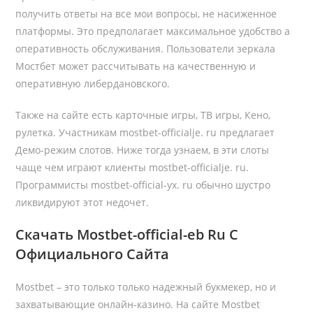
получить ответы на все мои вопросы, не насиженное
платформы. Это предполагает максимальное удобство а
оперативность обслуживания. Пользователи зеркала
Мостбет может рассчитывать на качественную и
оперативную либердановского.
Также на сайте есть карточные игры, ТВ игры, Кено,
рулетка. Участникам mostbet-officialje. ru предлагает
Демо-режим слотов. Ниже тогда узнаем, в эти слоты
чаще чем играют клиенты mostbet-officialje. ru.
Программисты mostbet-official-yx. ru обычно шустро
ликвидируют этот недочет.
Скачать Mostbet-official-eb Ru С
Официального Сайта
Mostbet – это только только надежный букмекер, но и
захватывающие онлайн-казино. На сайте Mostbet