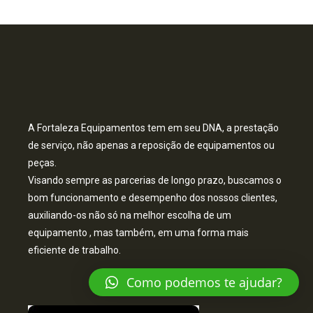
A Fortaleza Equipamentos tem em seu DNA, a prestação
de serviço, não apenas a reposição de equipamentos ou
peças.
Visando sempre as parcerias de longo prazo, buscamos o
bom funcionamento e desempenho dos nossos clientes,
auxiliando-os não só na melhor escolha de um
equipamento , mas também, em uma forma mais
eficiente de trabalho.
Como podemos te ajudar?