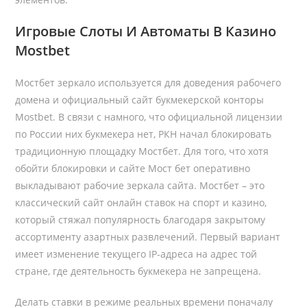
Игровые Слоты И Автоматы В Казино
Mostbet
Мостбет зеркало используется для доведения рабочего
домена и официальный сайт букмекерской конторы
Mostbet. В связи с намного, что официальной лицензии
по России них букмекера нет, РКН начал блокировать
традиционную площадку Мостбет. Для того, что хотя
обойти блокировки и сайте Мост бет оперативно
выкладывают рабочие зеркала сайта. Мостбет – это
классический сайт онлайн ставок на спорт и казино,
который стяжал популярность благодаря закрытому
ассортименту азартных развлечений. Первый вариант
имеет изменение текущего IP-адреса на адрес той
стране, где деятельность букмекера не запрещена.
Делать ставки в режиме реальных времени поначалу