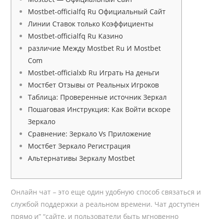
Mostbet-officialfq Ru Официальный Сайт
Линии Ставок только Коэффициенты
Mostbet-officialfq Ru Казино
различие Между Mostbet Ru И Mostbet
Com
Mostbet-officialxb Ru Играть На деньги
Мостбет Отзывы от Реальных Игроков
Таблица: Проверенные источник Зеркал
Пошаговая Инструкция: Как Войти вскоре
Зеркало
Сравнение: Зеркало Vs Приложение
Мостбет Зеркало Регистрация
Альтернативы Зеркалу Mostbet
Онлайн чат – это еще один удобную способ связаться и
службой поддержки а реальном времени. Чат доступен
прямо и” “сайте, и пользователи быть мгновенно