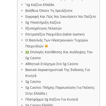
“sg Καζίνο Ελλάδα
Βοήθεια Όποτε Τη Χρειάζεστε
Εγγραφή Και Πώς Να Ξεκινήσετε Να Παίζετε
Sg Υποστήριξη Καζίνο
Εξυπηρέτηση Πελατών
Επιτραπέζια Παιχνίδια (table Games)
Ο Βασιλιάς Των Ηλεκτρονικών Τυχερών
Παιχνιδιών
Επιλογές Κατάθεσης Και Ανάληψης Του
Sg Casino
Αθλητικό Στοίχημα Στο Sg Casino
Βασικά Χαρακτηριστικά Της Έκδοσης Για
Κινητά
Sg Casino
Sg Casino: Πλήρης Παρουσίαση Για Παίκτες
Στην Ελλάδα (
Πλατφόρμα Sg Καζίνο Για Κινητά
Sg Casino Ελλάδα