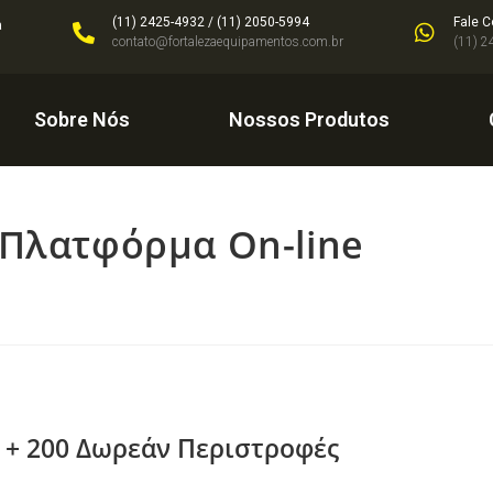
(11) 2425-4932 / (11) 2050-5994
Fale 
a
contato@fortalezaequipamentos.com.br
(11) 2
Sobre Nós
Nossos Produtos
 Πλατφόρμα On-line
 + 200 Δωρεάν Περιστροφές