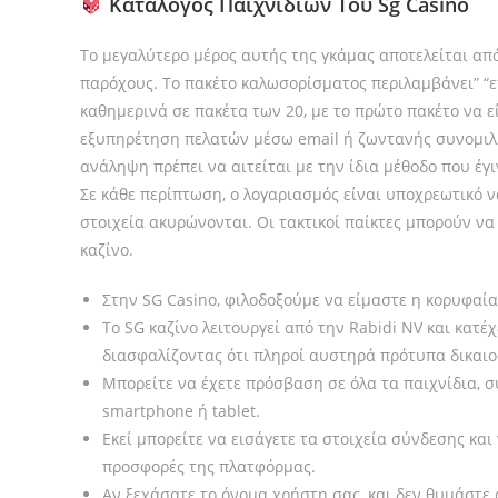
Κατάλογος Παιχνιδιών Του Sg Casino
Το μεγαλύτερο μέρος αυτής της γκάμας αποτελείται απ
παρόχους. Το πακέτο καλωσορίσματος περιλαμβάνει” “ε
καθημερινά σε πακέτα των 20, με το πρώτο πακέτο να ε
εξυπηρέτηση πελατών μέσω email ή ζωντανής συνομιλία
ανάληψη πρέπει να αιτείται με την ίδια μέθοδο που έγιν
Σε κάθε περίπτωση, ο λογαριασμός είναι υποχρεωτικό ν
στοιχεία ακυρώνονται. Οι τακτικοί παίκτες μπορούν ν
καζίνο.
Στην SG Casino, φιλοδοξούμε να είμαστε η κορυφαία
Το SG καζίνο λειτουργεί από την Rabidi NV και κατ
διασφαλίζοντας ότι πληροί αυστηρά πρότυπα δικαιο
Μπορείτε να έχετε πρόσβαση σε όλα τα παιχνίδια, 
smartphone ή tablet.
Εκεί μπορείτε να εισάγετε τα στοιχεία σύνδεσης κα
προσφορές της πλατφόρμας.
Αν ξεχάσατε το όνομα χρήστη σας, και δεν θυμάστε ο