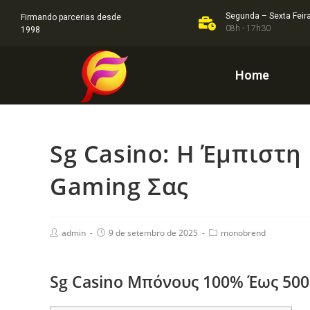
Segunda – Sexta Feir
Firmando parcerias desde
08h - 17h30
1998
Home
Sg Casino: Η Έμπιστη
Gaming Σας
admin
9 de setembro de 2025
monobrend
Sg Casino Μπόνους 100% Έως 500