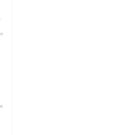
α
no
δα