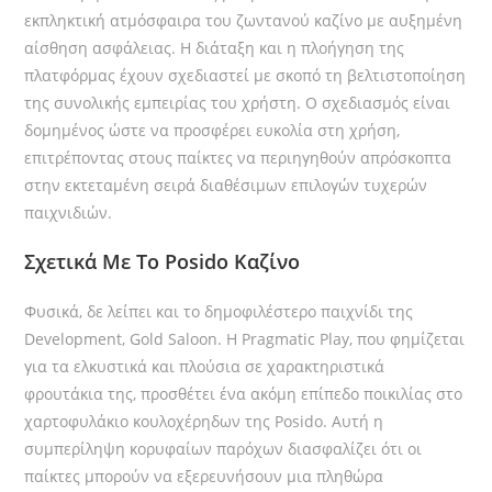
εκπληκτική ατμόσφαιρα του ζωντανού καζίνο με αυξημένη
αίσθηση ασφάλειας. Η διάταξη και η πλοήγηση της
πλατφόρμας έχουν σχεδιαστεί με σκοπό τη βελτιστοποίηση
της συνολικής εμπειρίας του χρήστη. Ο σχεδιασμός είναι
δομημένος ώστε να προσφέρει ευκολία στη χρήση,
επιτρέποντας στους παίκτες να περιηγηθούν απρόσκοπτα
στην εκτεταμένη σειρά διαθέσιμων επιλογών τυχερών
παιχνιδιών.
Σχετικά Με Το Posido Καζίνο
Φυσικά, δε λείπει και το δημοφιλέστερο παιχνίδι της
Development, Gold Saloon. Η Pragmatic Play, που φημίζεται
για τα ελκυστικά και πλούσια σε χαρακτηριστικά
φρουτάκια της, προσθέτει ένα ακόμη επίπεδο ποικιλίας στο
χαρτοφυλάκιο κουλοχέρηδων της Posido. Αυτή η
συμπερίληψη κορυφαίων παρόχων διασφαλίζει ότι οι
παίκτες μπορούν να εξερευνήσουν μια πληθώρα