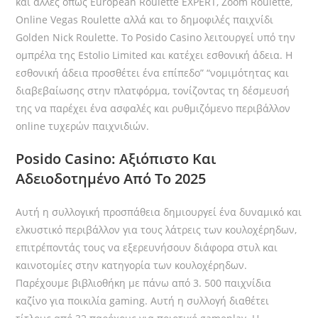
και άλλες όπως European Roulette EXPERT, Zoom Roulette,
Online Vegas Roulette αλλά και το δημοφιλές παιχνίδι
Golden Nick Roulette. Το Posido Casino λειτουργεί υπό την
ομπρέλα της Estolio Limited και κατέχει εσθονική άδεια. Η
εσθονική άδεια προσθέτει ένα επίπεδο” “νομιμότητας και
διαβεβαίωσης στην πλατφόρμα, τονίζοντας τη δέσμευσή
της να παρέχει ένα ασφαλές και ρυθμιζόμενο περιβάλλον
online τυχερών παιχνιδιών.
Posido Casino: Αξιόπιστο Και
Αδειοδοτημένο Από Το 2025
Αυτή η συλλογική προσπάθεια δημιουργεί ένα δυναμικό και
ελκυστικό περιβάλλον για τους λάτρεις των κουλοχέρηδων,
επιτρέποντάς τους να εξερευνήσουν διάφορα στυλ και
καινοτομίες στην κατηγορία των κουλοχέρηδων.
Παρέχουμε βιβλιοθήκη με πάνω από 3. 500 παιχνίδια
καζίνο για ποικιλία gaming. Αυτή η συλλογή διαθέτει