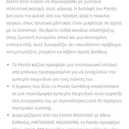
δελτίο ήταν εύκολο να δημιουργηθεί με ζωντανά
στατιστικά (κατοχή, σουτ, κόρνερ). Η διεπαφή του Posido
bet είναι πιο φιλική από του Novibet, αλλά η ποικιλία
αγορών, όπως ασιατικά χάντικαπ, είναι μικρότερη σε σχέση
με το Stoiximan. Θα βρείτε πολλά κανάλια υποστήριξης,
όπως ζωντανή συνομιλία, email και μια εκτεταμένη
ενότητα FAQ. Αυτό διασφαλίζει ότι οποιοδήποτε πρόβλημα
αντιμετωπίζετε, μπορείτε να λάβετε άμεση βοήθεια.
Το Posido καζίνο προσφέρει μια εντυπωσιακή επιλογή
από μπόνους προσαρμοσμένα για να ενισχύσουν την
εμπειρία παιχνιδιού για τους παίκτες του.
Η έμφαση που δίνει το Posido Gambling establishment
σε μια ποικιλόμορφη εμπειρία παιχνιδιού είναι εμφανής
στη συνεργασία του με περισσότερους από 35 παρόχους
λογισμικού iGaming.
Διαχειριζόμενο από την Estolio Restricted με άδεια
Εσθονίας (HKT000068, HKL000390), το Posido προσφέρει