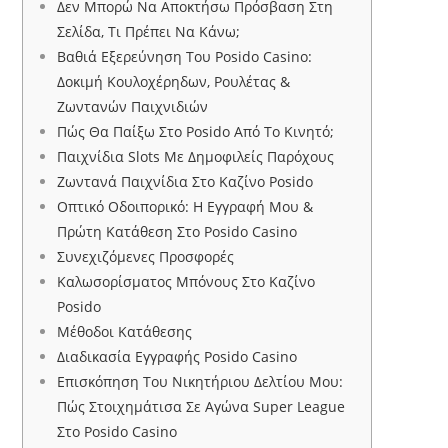
Δεν Μπορώ Να Αποκτήσω Πρόσβαση Στη
Σελίδα, Τι Πρέπει Να Κάνω;
Βαθιά Εξερεύνηση Του Posido Casino:
Δοκιμή Κουλοχέρηδων, Ρουλέτας &
Ζωντανών Παιχνιδιών
Πώς Θα Παίξω Στο Posido Από Το Κινητό;
Παιχνίδια Slots Με Δημοφιλείς Παρόχους
Ζωντανά Παιχνίδια Στο Καζίνο Posido
Οπτικό Οδοιπορικό: Η Εγγραφή Μου &
Πρώτη Κατάθεση Στο Posido Casino
Συνεχιζόμενες Προσφορές
Καλωσορίσματος Μπόνους Στο Καζίνο
Posido
Μέθοδοι Κατάθεσης
Διαδικασία Εγγραφής Posido Casino
Επισκόπηση Του Νικητήριου Δελτίου Μου:
Πώς Στοιχημάτισα Σε Αγώνα Super League
Στο Posido Casino