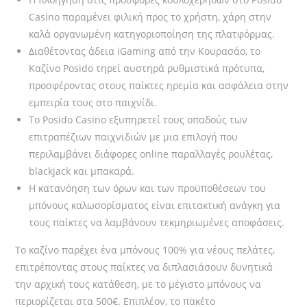
Casino παραμένει φιλική προς το χρήστη, χάρη στην
καλά οργανωμένη κατηγοριοποίηση της πλατφόρμας.
Διαθέτοντας άδεια iGaming από την Κουρασάο, το
Καζίνο Posido τηρεί αυστηρά ρυθμιστικά πρότυπα,
προσφέροντας στους παίκτες ηρεμία και ασφάλεια στην
εμπειρία τους στο παιχνίδι.
Το Posido Casino εξυπηρετεί τους οπαδούς των
επιτραπέζιων παιχνιδιών με μια επιλογή που
περιλαμβάνει διάφορες online παραλλαγές ρουλέτας,
blackjack και μπακαρά.
Η κατανόηση των όρων και των προϋποθέσεων του
μπόνους καλωσορίσματος είναι επιτακτική ανάγκη για
τους παίκτες να λαμβάνουν τεκμηριωμένες αποφάσεις.
Το καζίνο παρέχει ένα μπόνους 100% για νέους πελάτες,
επιτρέποντας στους παίκτες να διπλασιάσουν δυνητικά
την αρχική τους κατάθεση, με το μέγιστο μπόνους να
περιορίζεται στα 500€. Επιπλέον, το πακέτο