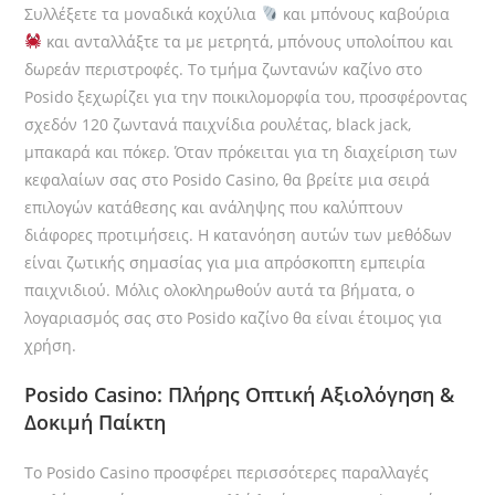
Συλλέξετε τα μοναδικά κοχύλια
και μπόνους καβούρια
και ανταλλάξτε τα με μετρητά, μπόνους υπολοίπου και
δωρεάν περιστροφές. Το τμήμα ζωντανών καζίνο στο
Posido ξεχωρίζει για την ποικιλομορφία του, προσφέροντας
σχεδόν 120 ζωντανά παιχνίδια ρουλέτας, black jack,
μπακαρά και πόκερ. Όταν πρόκειται για τη διαχείριση των
κεφαλαίων σας στο Posido Casino, θα βρείτε μια σειρά
επιλογών κατάθεσης και ανάληψης που καλύπτουν
διάφορες προτιμήσεις. Η κατανόηση αυτών των μεθόδων
είναι ζωτικής σημασίας για μια απρόσκοπτη εμπειρία
παιχνιδιού. Μόλις ολοκληρωθούν αυτά τα βήματα, ο
λογαριασμός σας στο Posido καζίνο θα είναι έτοιμος για
χρήση.
Posido Casino: Πλήρης Οπτική Αξιολόγηση &
Δοκιμή Παίκτη
Το Posido Casino προσφέρει περισσότερες παραλλαγές