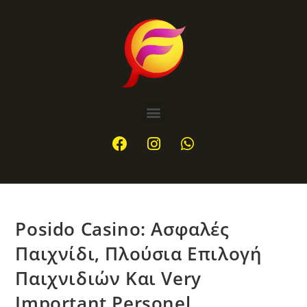
Posido Casino: Ασφαλές
Παιχνίδι, Πλούσια Επιλογή
Παιχνιδιών Και Very
Important Personel