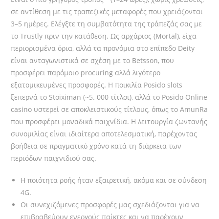
σε αντίθεση με τις τραπεζικές μεταφορές που χρειάζονται
3–5 ημέρες. Ελέγξτε τη συμβατότητα της τράπεζάς σας με
το Trustly πριν την κατάθεση. Ως αρχάριος (Mortal), είχα
περιορισμένα όρια, αλλά τα προνόμια στο επίπεδο Deity
είναι ανταγωνιστικά σε σχέση με το Betsson, που
προσφέρει παρόμοιο procuring αλλά λιγότερο
εξατομικευμένες προσφορές. Η ποικιλία Posido slots
ξεπερνά το Stoiximan (~5. 000 τίτλοι), αλλά το Posido Online
casino υστερεί σε αποκλειστικούς τίτλους, όπως το AmunRa
που προσφέρει μοναδικά παιχνίδια. Η λειτουργία ζωντανής
συνομιλίας είναι ιδιαίτερα αποτελεσματική, παρέχοντας
βοήθεια σε πραγματικό χρόνο κατά τη διάρκεια των
περιόδων παιχνιδιού σας.
Η ποιότητα ροής ήταν εξαιρετική, ακόμα και σε σύνδεση
4G.
Οι συνεχιζόμενες προσφορές μας σχεδιάζονται για να
επιβραβεύουν ενεργούς παίκτες και να παρέχουν