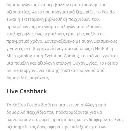
δημιουργώντας ένα περιβάλλον εμπιστοσύνης και
αξιοπιστίας. Αυτό που πραγματικά ξεχωρίζει το Posido
είναι η εκτεταμένη βιβλιοθήκη παιχνιδιών του,
προσφέροντας μια γκάμα επιλογών από κλασικές
κουλοχέρηδες έως περίπλοκες εμπειρίες καζίνο σε
πραγματικό χρόνο. Συνεργαζόμενο με αναγνωρισμένους
γίγαντες στη βιομηχανία λογισμικού όπως η NetEnt, η
Microgaming και η Evolution Gaming, το καζίνο εγγυάται
μια ποικίλη και αξιόλογη επιλογή ψυχαγωγίας. Το Posido
online διοργανώνει επίσης τακτικά τουρνουά από
δημοφιλείς παρόχους.
Live Cashback
Το Καζίνο Posido διαθέτει μια εκτενή συλλογή από
δημοφιλή παιχνίδια που προσαρμόζονται για να
ικανοποιούν διάφορες προτιμήσεις και ενδιαφέροντα. Ένας
αξιοσημείωτος όρος αφορά την επιλεξιμότητα των