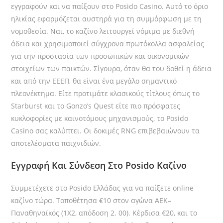
εγγραφούν και να παίξουν στο Posido Casino. Αυτό το όριο
ηλικίας εφαρμόζεται αυστηρά για τη συμμόρφωση με τη
νομοθεσία. Ναι, το καζίνο λειτουργεί νόμιμα με διεθνή
άδεια και χρησιμοποιεί σύγχρονα πρωτόκολλα ασφαλείας
για την προστασία των προσωπικών και οικονομικών
στοιχείων των παικτών. Σίγουρα, όταν θα του δοθεί η άδεια
και από την ΕΕΕΠ, θα είναι ένα μεγάλο σημαντικό
πλεονέκτημα. Είτε προτιμάτε κλασικούς τίτλους όπως το
Starburst και το Gonzo’s Quest είτε πιο πρόσφατες
κυκλοφορίες με καινοτόμους μηχανισμούς, το Posido
Casino σας καλύπτει. Οι δοκιμές RNG επιβεβαιώνουν τα
αποτελέσματα παιχνιδιών.
Εγγραφή Και Σύνδεση Στο Posido Καζίνο
Συμμετέχετε στο Posido Ελλάδας για να παίξετε online
καζίνο τώρα. Τοποθέτησα €10 στον αγώνα ΑΕΚ–
Παναθηναϊκός (1X2, απόδοση 2. 00). Κέρδισα €20, και το