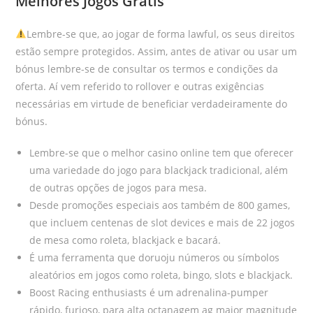
Melhores Jogos Grátis
Lembre-se que, ao jogar de forma lawful, os seus direitos
estão sempre protegidos. Assim, antes de ativar ou usar um
bónus lembre-se de consultar os termos e condições da
oferta. Aí vem referido to rollover e outras exigências
necessárias em virtude de beneficiar verdadeiramente do
bónus.
Lembre-se que o melhor casino online tem que oferecer
uma variedade do jogo para blackjack tradicional, além
de outras opções de jogos para mesa.
Desde promoções especiais aos também de 800 games,
que incluem centenas de slot devices e mais de 22 jogos
de mesa como roleta, blackjack e bacará.
É uma ferramenta que doruoju números ou símbolos
aleatórios em jogos como roleta, bingo, slots e blackjack.
Boost Racing enthusiasts é um adrenalina-pumper
rápido, furioso, para alta octanagem ag maior magnitude