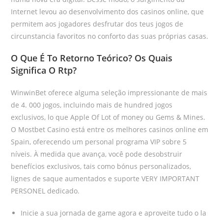
Internet levou ao desenvolvimento dos casinos online, que
permitem aos jogadores desfrutar dos teus jogos de
circunstancia favoritos no conforto das suas próprias casas.
O Que É To Retorno Teórico? Os Quais
Significa O Rtp?
WinwinBet oferece alguma seleção impressionante de mais
de 4. 000 jogos, incluindo mais de hundred jogos
exclusivos, lo que Apple Of Lot of money ou Gems & Mines.
O Mostbet Casino está entre os melhores casinos online em
Spain, oferecendo um personal programa VIP sobre 5
níveis. À medida que avança, você pode desobstruir
benefícios exclusivos, tais como bónus personalizados,
lignes de saque aumentados e suporte VERY IMPORTANT
PERSONEL dedicado.
Inicie a sua jornada de game agora e aproveite tudo o la