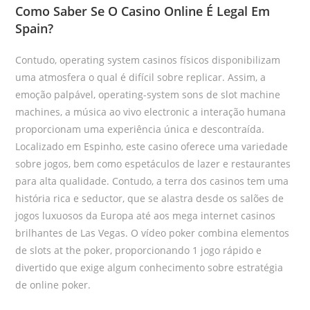
Como Saber Se O Casino Online É Legal Em
Spain?
Contudo, operating system casinos físicos disponibilizam
uma atmosfera o qual é difícil sobre replicar. Assim, a
emoção palpável, operating-system sons de slot machine
machines, a música ao vivo electronic a interação humana
proporcionam uma experiência única e descontraída.
Localizado em Espinho, este casino oferece uma variedade
sobre jogos, bem como espetáculos de lazer e restaurantes
para alta qualidade. Contudo, a terra dos casinos tem uma
história rica e seductor, que se alastra desde os salões de
jogos luxuosos da Europa até aos mega internet casinos
brilhantes de Las Vegas. O vídeo poker combina elementos
de slots at the poker, proporcionando 1 jogo rápido e
divertido que exige algum conhecimento sobre estratégia
de online poker.