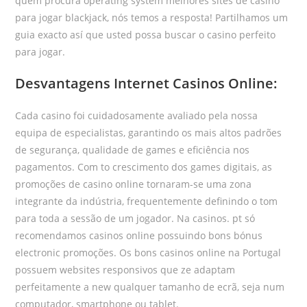
quem procura operating system melhores sites de casino
para jogar blackjack, nós temos a resposta! Partilhamos um
guia exacto así que usted possa buscar o casino perfeito
para jogar.
Desvantagens Internet Casinos Online:
Cada casino foi cuidadosamente avaliado pela nossa
equipa de especialistas, garantindo os mais altos padrões
de segurança, qualidade de games e eficiência nos
pagamentos. Com to crescimento dos games digitais, as
promoções de casino online tornaram-se uma zona
integrante da indústria, frequentemente definindo o tom
para toda a sessão de um jogador. Na casinos. pt só
recomendamos casinos online possuindo bons bónus
electronic promoções. Os bons casinos online na Portugal
possuem websites responsivos que ze adaptam
perfeitamente a new qualquer tamanho de ecrã, seja num
computador, smartphone ou tablet.