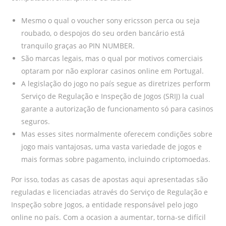
Mesmo o qual o voucher sony ericsson perca ou seja
roubado, o despojos do seu orden bancário está
tranquilo graças ao PIN NUMBER.
São marcas legais, mas o qual por motivos comerciais
optaram por não explorar casinos online em Portugal.
A legislação do jogo no país segue as diretrizes perform
Serviço de Regulação e Inspeção de Jogos (SRIJ) la cual
garante a autorização de funcionamento só para casinos
seguros.
Mas esses sites normalmente oferecem condições sobre
jogo mais vantajosas, uma vasta variedade de jogos e
mais formas sobre pagamento, incluindo criptomoedas.
Por isso, todas as casas de apostas aqui apresentadas são
reguladas e licenciadas através do Serviço de Regulação e
Inspeção sobre Jogos, a entidade responsável pelo jogo
online no país. Com a ocasion a aumentar, torna-se difícil