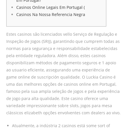
Em Portugal?
Casinos Online Legais Em Portugal (
Casinos Na Nossa Referencia Negra
Estes casinos são licenciados vello Serviço de Regulação e
Inspeção de Jogos (SRIJ), garantindo que cumprem todas as
normas para segurança e responsabilidade estabelecidas
pela entidade reguladora. Além disso, estes casinos
disponibilizam métodos de pagamento seguros e 1 apoio
ao usuario eficiente, assegurando uma experiência de
game online de suscripción qualidade. O Luckia Casino é
uma das melhores opções de casinos online em Portugal,
famoso pela sua ampla seleção de jogos e pela experiência
de jogo para alta qualidade. Este casino oferece uma
variedade impressionante sobre slots, jogos para mesa
clássicos elizabeth opções envolventes com dealers ao vivo.
Atualmente, a indústria 2 casinos está some sort of