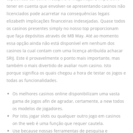
tener en cuenta que envolver-se apresentando casinos não
licenciados pode acarretar na consequências legais
elizabeth implicações financeiras indesejadas. Quase todos
os casinos presentes simply no nosso top proporcionam
que faça depósitos através de MB Way. Até ao momento
essa opção ainda não está disponível em nenhum dos
casinos la cual contam com uma licença atribuída achacar
SRIJ. Este é provavelmente o ponto mais importante, mas
também o mais divertido de avaliar num casino. Isto
porque significa os quais chegou a hora de testar os jogos e
todas as funcionalidades.
Os melhores casinos online disponibilizam uma vasta
gama de jogos afin de agradar, certamente, a new todos
os modelos de jogadores.
Por isto, jogar slots ou qualquer outro jogo em casinos
on the web é uma função que requer cautela.
Use because nossas ferramentas de pesquisa e