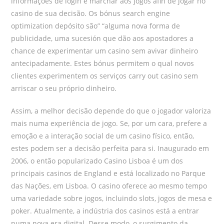
informações de login e marchar aos jogos afin de jogar no
casino de sua decisão. Os bónus search engine
optimization depósito são” “alguma nova forma de
publicidade, uma sucesión que dão aos apostadores a
chance de experimentar um casino sem avivar dinheiro
antecipadamente. Estes bónus permitem o qual novos
clientes experimentem os serviços carry out casino sem
arriscar o seu próprio dinheiro.
Assim, a melhor decisão depende do que o jogador valoriza
mais numa experiência de jogo. Se, por um cara, prefere a
emoção e a interação social de um casino físico, então,
estes podem ser a decisão perfeita para si. Inaugurado em
2006, o então popularizado Casino Lisboa é um dos
principais casinos de England e está localizado no Parque
das Nações, em Lisboa. O casino oferece ao mesmo tempo
uma variedade sobre jogos, incluindo slots, jogos de mesa e
poker. Atualmente, a indústria dos casinos está a entrar
numa nova era digital. Desse modo, o surgimento da