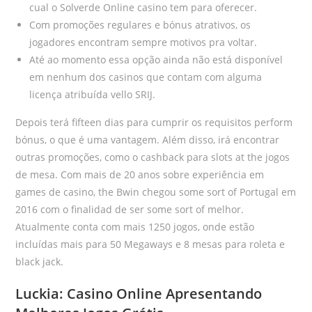
cual o Solverde Online casino tem para oferecer.
Com promoções regulares e bónus atrativos, os
jogadores encontram sempre motivos pra voltar.
Até ao momento essa opção ainda não está disponível
em nenhum dos casinos que contam com alguma
licença atribuída vello SRIJ.
Depois terá fifteen dias para cumprir os requisitos perform
bónus, o que é uma vantagem. Além disso, irá encontrar
outras promoções, como o cashback para slots at the jogos
de mesa. Com mais de 20 anos sobre experiência em
games de casino, the Bwin chegou some sort of Portugal em
2016 com o finalidad de ser some sort of melhor.
Atualmente conta com mais 1250 jogos, onde estão
incluídas mais para 50 Megaways e 8 mesas para roleta e
black jack.
Luckia: Casino Online Apresentando