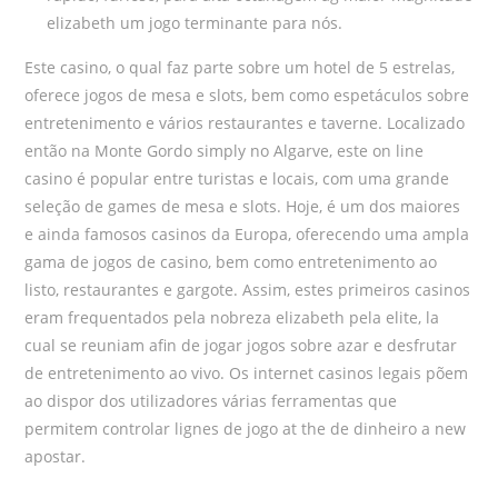
elizabeth um jogo terminante para nós.
Este casino, o qual faz parte sobre um hotel de 5 estrelas,
oferece jogos de mesa e slots, bem como espetáculos sobre
entretenimento e vários restaurantes e taverne. Localizado
então na Monte Gordo simply no Algarve, este on line
casino é popular entre turistas e locais, com uma grande
seleção de games de mesa e slots. Hoje, é um dos maiores
e ainda famosos casinos da Europa, oferecendo uma ampla
gama de jogos de casino, bem como entretenimento ao
listo, restaurantes e gargote. Assim, estes primeiros casinos
eram frequentados pela nobreza elizabeth pela elite, la
cual se reuniam afin de jogar jogos sobre azar e desfrutar
de entretenimento ao vivo. Os internet casinos legais põem
ao dispor dos utilizadores várias ferramentas que
permitem controlar lignes de jogo at the de dinheiro a new
apostar.