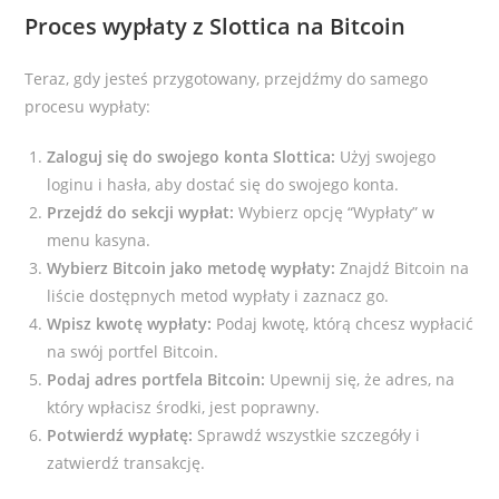
Proces wypłaty z Slottica na Bitcoin
Teraz, gdy jesteś przygotowany, przejdźmy do samego
procesu wypłaty:
Zaloguj się do swojego konta Slottica:
Użyj swojego
loginu i hasła, aby dostać się do swojego konta.
Przejdź do sekcji wypłat:
Wybierz opcję “Wypłaty” w
menu kasyna.
Wybierz Bitcoin jako metodę wypłaty:
Znajdź Bitcoin na
liście dostępnych metod wypłaty i zaznacz go.
Wpisz kwotę wypłaty:
Podaj kwotę, którą chcesz wypłacić
na swój portfel Bitcoin.
Podaj adres portfela Bitcoin:
Upewnij się, że adres, na
który wpłacisz środki, jest poprawny.
Potwierdź wypłatę:
Sprawdź wszystkie szczegóły i
zatwierdź transakcję.