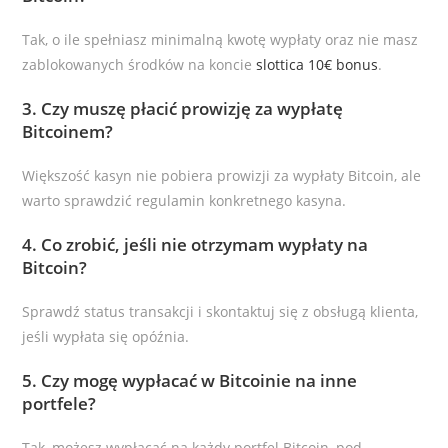
Tak, o ile spełniasz minimalną kwotę wypłaty oraz nie masz
zablokowanych środków na koncie
slottica 10€ bonus
.
3. Czy muszę płacić prowizję za wypłatę
Bitcoinem?
Większość kasyn nie pobiera prowizji za wypłaty Bitcoin, ale
warto sprawdzić regulamin konkretnego kasyna.
4. Co zrobić, jeśli nie otrzymam wypłaty na
Bitcoin?
Sprawdź status transakcji i skontaktuj się z obsługą klienta,
jeśli wypłata się opóźnia.
5. Czy mogę wypłacać w Bitcoinie na inne
portfele?
Tak, możesz wypłacać na każdy portfel Bitcoin, pod