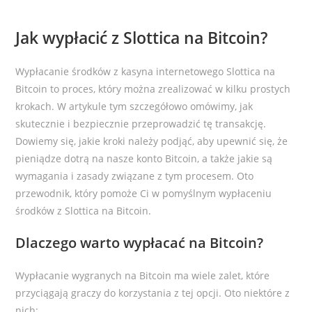
Jak wypłacić z Slottica na Bitcoin?
Wypłacanie środków z kasyna internetowego Slottica na
Bitcoin to proces, który można zrealizować w kilku prostych
krokach. W artykule tym szczegółowo omówimy, jak
skutecznie i bezpiecznie przeprowadzić tę transakcję.
Dowiemy się, jakie kroki należy podjąć, aby upewnić się, że
pieniądze dotrą na nasze konto Bitcoin, a także jakie są
wymagania i zasady związane z tym procesem. Oto
przewodnik, który pomoże Ci w pomyślnym wypłaceniu
środków z Slottica na Bitcoin.
Dlaczego warto wypłacać na Bitcoin?
Wypłacanie wygranych na Bitcoin ma wiele zalet, które
przyciągają graczy do korzystania z tej opcji. Oto niektóre z
nich: