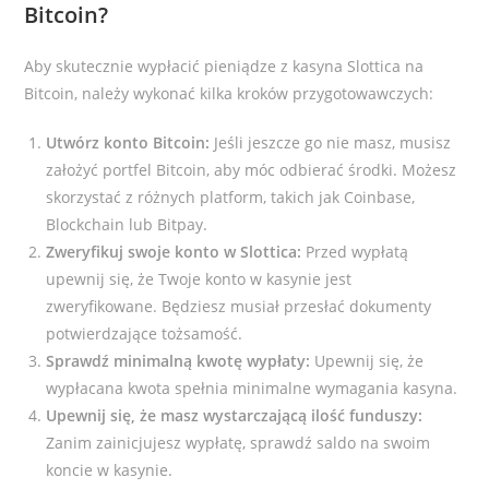
Bitcoin?
Aby skutecznie wypłacić pieniądze z kasyna Slottica na
Bitcoin, należy wykonać kilka kroków przygotowawczych:
Utwórz konto Bitcoin:
Jeśli jeszcze go nie masz, musisz
założyć portfel Bitcoin, aby móc odbierać środki. Możesz
skorzystać z różnych platform, takich jak Coinbase,
Blockchain lub Bitpay.
Zweryfikuj swoje konto w Slottica:
Przed wypłatą
upewnij się, że Twoje konto w kasynie jest
zweryfikowane. Będziesz musiał przesłać dokumenty
potwierdzające tożsamość.
Sprawdź minimalną kwotę wypłaty:
Upewnij się, że
wypłacana kwota spełnia minimalne wymagania kasyna.
Upewnij się, że masz wystarczającą ilość funduszy:
Zanim zainicjujesz wypłatę, sprawdź saldo na swoim
koncie w kasynie.