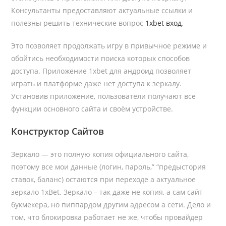
Консультанты предоставляют актуальные ссылки и
полезны решить технические вопрос
1xbet вход
.
Это позволяет продолжать игру в привычное режиме и
обойтись необходимости поиска которых способов
доступа. Приложение 1xbet для андроид позволяет
играть и платформе даже нет доступа к зеркалу.
Установив приложение, пользователи получают все
функции основного сайта и своём устройстве.
Конструктор Сайтов
Зеркало — это полную копия официального сайта,
поэтому все мои данные (логин, пароль,” “предыстория
ставок, баланс) остаются при переходе а актуальное
зеркало 1xBet. Зеркало – так даже не копия, а сам сайт
букмекера, но пиппардом другим адресом а сети. Дело и
том, что блокировка работает не же, чтобы провайдер