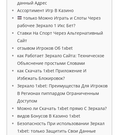
данный Адрес
Ассортимент Игр В Казино
только Можно Играть и Слоты Через
рабочее Зеркало 1 Икс Бет?
Ставки На Спорт Через Альтернативный
Сайт
отзывом Игроков Об 1xbet
как Работает Зеркало Сайта: Техническое
Объяснение простыми Словами
как Скачать 1xbet Приложение И
Избежать Блокировок?
Зеркало 1xbet: Преимущества Для Игроков
В Регионах пиппардом Ограниченным
Доступом
Можно ли Скачать 1xbet прямо С Зеркала?
видов Бонусов В Казино 1xbet
Безопасность При использовании Зеркал
1xbet: только Защитить Свои Данные