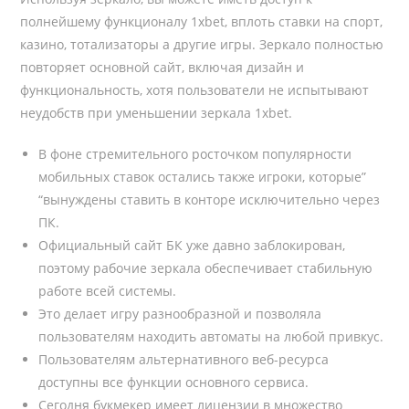
полнейшему функционалу 1xbet, вплоть ставки на спорт,
казино, тотализаторы а другие игры. Зеркало полностью
повторяет основной сайт, включая дизайн и
функциональность, хотя пользователи не испытывают
неудобств при уменьшении зеркала 1xbet.
В фоне стремительного росточком популярности
мобильных ставок остались также игроки, которые”
“вынуждены ставить в конторе исключительно через
ПК.
Официальный сайт БК уже давно заблокирован,
поэтому рабочие зеркала обеспечивает стабильную
работе всей системы.
Это делает игру разнообразной и позволяла
пользователям находить автоматы на любой привкус.
Пользователям альтернативного веб-ресурса
доступны все функции основного сервиса.
Сегодня букмекер имеет лицензии в множество