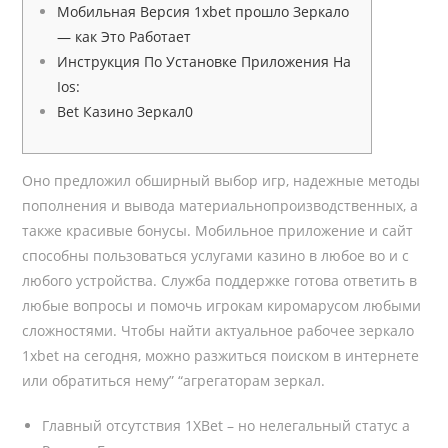
Мобильная Версия 1xbet прошло Зеркало
— как Это Работает
Инструкция По Установке Приложения На
Ios:
Bet Казино Зеркал0
Оно предложил обширный выбор игр, надежные методы
пополнения и вывода материальнопроизводственных, а
также красивые бонусы. Мобильное приложение и сайт
способны пользоваться услугами казино в любое во и с
любого устройства. Служба поддержке готова ответить в
любые вопросы и помочь игрокам киромарусом любыми
сложностями. Чтобы найти актуальное рабочее зеркало
1xbet на сегодня, можно разжиться поиском в интернете
или обратиться нему” “агрегаторам зеркал.
Главный отсутствия 1XBet – но нелегальный статус а