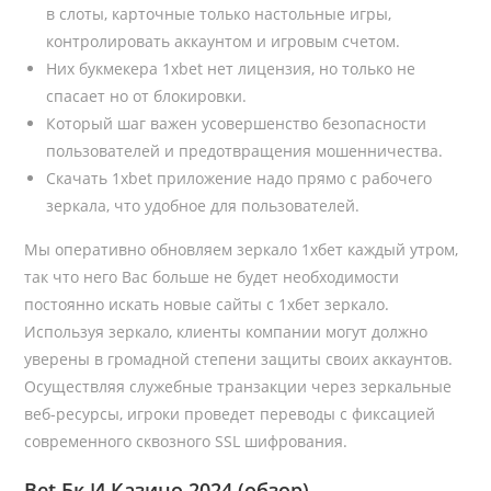
в слоты, карточные только настольные игры,
контролировать аккаунтом и игровым счетом.
Них букмекера 1xbet нет лицензия, но только не
спасает но от блокировки.
Который шаг важен усовершенство безопасности
пользователей и предотвращения мошенничества.
Скачать 1xbet приложение надо прямо с рабочего
зеркала, что удобное для пользователей.
Мы оперативно обновляем зеркало 1хбет каждый утром,
так что него Вас больше не будет необходимости
постоянно искать новые сайты с 1хбет зеркало.
Используя зеркало, клиенты компании могут должно
уверены в громадной степени защиты своих аккаунтов.
Осуществляя служебные транзакции через зеркальные
веб-ресурсы, игроки проведет переводы с фиксацией
современного сквозного SSL шифрования.
Bet Бк И Казино 2024 (обзор)