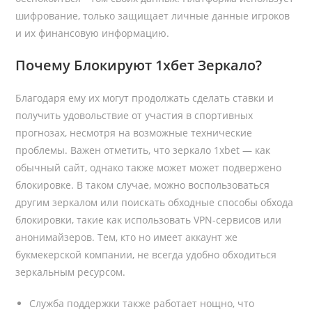
шифрование, только защищает личные данные игроков
и их финансовую информацию.
Почему Блокируют 1хбет Зеркало?
Благодаря ему их могут продолжать сделать ставки и
получить удовольствие от участия в спортивных
прогнозах, несмотря на возможные технические
проблемы. Важен отметить, что зеркало 1xbet — как
обычный сайт, однако также может может подвержено
блокировке. В таком случае, можно воспользоваться
другим зеркалом или поискать обходные способы обхода
блокировки, такие как использовать VPN-сервисов или
анонимайзеров. Тем, кто но имеет аккаунт же
букмекерской компании, не всегда удобно обходиться
зеркальным ресурсом.
Служба поддержки также работает нощно, что