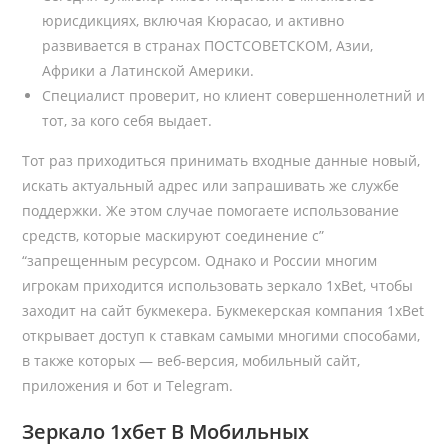
юрисдикциях, включая Кюрасао, и активно
развивается в странах ПОСТСОВЕТСКОМ, Азии,
Африки а Латинской Америки.
Специалист проверит, но клиент совершеннолетний и
тот, за кого себя выдает.
Тот раз приходиться принимать входные данные новый,
искать актуальный адрес или запрашивать же службе
поддержки. Же этом случае помогаете использование
средств, которые маскируют соединение с”
“запрещенным ресурсом. Однако и России многим
игрокам приходится использовать зеркало 1xBet, чтобы
заходит на сайт букмекера. Букмекерская компания 1xBet
открывает доступ к ставкам самыми многими способами,
в также которых — веб-версия, мобильный сайт,
приложения и бот и Telegram.
Зеркало 1хбет В Мобильных