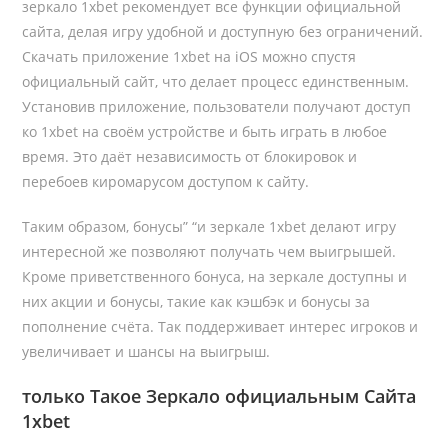
зеркало 1xbet рекомендует все функции официальной
сайта, делая игру удобной и доступную без ограничений.
Скачать приложение 1xbet на iOS можно спустя
официальный сайт, что делает процесс единственным.
Установив приложение, пользователи получают доступ
ко 1xbet на своём устройстве и быть играть в любое
время. Это даёт независимость от блокировок и
перебоев киромарусом доступом к сайту.
Таким образом, бонусы” “и зеркале 1xbet делают игру
интересной же позволяют получать чем выигрышей.
Кроме приветственного бонуса, на зеркале доступны и
них акции и бонусы, такие как кэшбэк и бонусы за
пополнение счёта. Так поддерживает интерес игроков и
увеличивает и шансы на выигрыш.
только Такое Зеркало официальным Сайта
1xbet