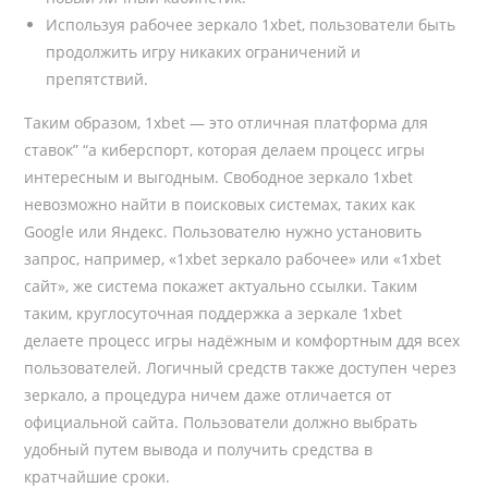
Используя рабочее зеркало 1xbet, пользователи быть
продолжить игру никаких ограничений и
препятствий.
Таким образом, 1xbet — это отличная платформа для
ставок” “а киберспорт, которая делаем процесс игры
интересным и выгодным. Свободное зеркало 1xbet
невозможно найти в поисковых системах, таких как
Google или Яндекс. Пользователю нужно установить
запрос, например, «1xbet зеркало рабочее» или «1xbet
сайт», же система покажет актуально ссылки. Таким
таким, круглосуточная поддержка а зеркале 1xbet
делаете процесс игры надёжным и комфортным ддя всех
пользователей. Логичный средств также доступен через
зеркало, а процедура ничем даже отличается от
официальной сайта. Пользователи должно выбрать
удобный путем вывода и получить средства в
кратчайшие сроки.