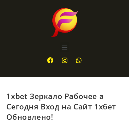
1xbet Зеркало Рабочее а
Сегодня Вход на Сайт 1хбет
Обновлено!