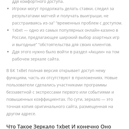
ддя комфортного доступа.
Игроки могут продолжать делать ставки, следил за
результатами матчей и получать выигрыши, не
расстраиваясь из-за” “временных проблем с доступом.
1xbet — одно из самых популярных онлайн-казино в
России, предлагающее широкий выбор азартных игр
и выгодные” “обстоятельства для своих клиентов.
Ддя этого нужно было войти в раздел «Акции» на том
рабочем зеркале сайта.
В БК 1xBet полная версия открывает доступ нему
функциям, часть их отсутствуют в приложениях. Новые
пользователи сделались участниками программы
беззаветной с экспрессами первого или событиями и
повышенных коэффициентах. По сути, зеркало — это
точная копия оригинального сайта, размещенная на
другом адресе.
Что Такое Зеркало 1xbet И конечно Оно