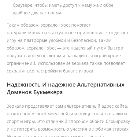
браузере, чтобы иметь доступ к нему же любое
удобное для вас время.
Таким образом, зеркало 1xbet помогает
натурализироваться актуальное приложение, что делает
игру на платформе удобной и безопасной. Таким
образом, зеркало 1xbet — это надёжный путем быстро
получить доступ к слотам и насладиться игрой кроме
ограничений. Использование зеркала также позволяет
сохранят все настройки и баланс игрока.
Надежность И надежное Альтернативных
Доменов Букмекера
Зеркало представляет сам альтернативный адрес сайта,
на котором игроки могут войти и осуществлять ставки и
спорт и игры. Это отличный способом обойти блокировку
и не потерять возможностью участия в любимая ставках.
Используя зеркало, вы можете иметь доступ к