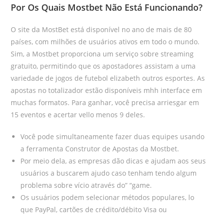
Por Os Quais Mostbet Não Está Funcionando?
O site da MostBet está disponível no ano de mais de 80
países, com milhões de usuários ativos em todo o mundo.
Sim, a Mostbet proporciona um serviço sobre streaming
gratuito, permitindo que os apostadores assistam a uma
variedade de jogos de futebol elizabeth outros esportes. As
apostas no totalizador estão disponíveis mhh interface em
muchas formatos. Para ganhar, você precisa arriesgar em
15 eventos e acertar vello menos 9 deles.
Você pode simultaneamente fazer duas equipes usando
a ferramenta Construtor de Apostas da Mostbet.
Por meio dela, as empresas dão dicas e ajudam aos seus
usuários a buscarem ajudo caso tenham tendo algum
problema sobre vício através do” “game.
Os usuários podem selecionar métodos populares, lo
que PayPal, cartões de crédito/débito Visa ou