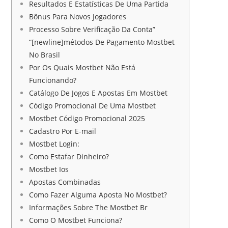
Resultados E Estatísticas De Uma Partida
Bônus Para Novos Jogadores
Processo Sobre Verificação Da Conta”
“[newline]métodos De Pagamento Mostbet
No Brasil
Por Os Quais Mostbet Não Está
Funcionando?
Catálogo De Jogos E Apostas Em Mostbet
Código Promocional De Uma Mostbet
Mostbet Código Promocional 2025
Cadastro Por E-mail
Mostbet Login:
Como Estafar Dinheiro?
Mostbet Ios
Apostas Combinadas
Como Fazer Alguma Aposta No Mostbet?
Informações Sobre The Mostbet Br
Como O Mostbet Funciona?