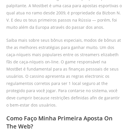
palpitante. A Mostbet é uma casa para apostas esportivas o
qual atua no ramo desde 2009, é propriedade da Bizbon N.
V. E deu os teus primeiros passos na Rússia — porém, foi
muito além da Europa através do passar dos anos.
Saiba mais sobre seus bônus especiais, modos de bônus at
the as melhores estratégias para ganhar muito. Um dos
caça-níqueis mais populares entre os streamers elizabeth
fãs de caça-níqueis on-line. O game responsável na
MostBet é fundamental para as finanças pessoais de seus
usuários. O cassino apresenta as regras electronic os
regulamentos corretos para ser 1 local seguro at the
protegido para você jogar. Para contarse no sistema, você
deve cumprir because restrições definidas afin de garantir
o bem-estar dos usuários.
Como Faço Minha Primeira Aposta On
The Web?