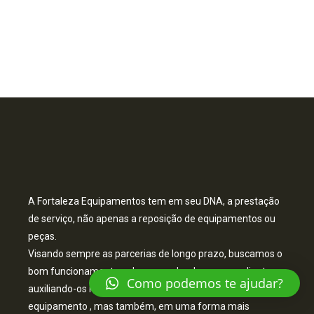
A Fortaleza Equipamentos tem em seu DNA, a prestação
de serviço, não apenas a reposição de equipamentos ou
peças.
Visando sempre as parcerias de longo prazo, buscamos o
bom funcionamento e desempenho dos nossos clientes,
Como podemos te ajudar?
auxiliando-os não só na melhor escolha de um
equipamento , mas também, em uma forma mais