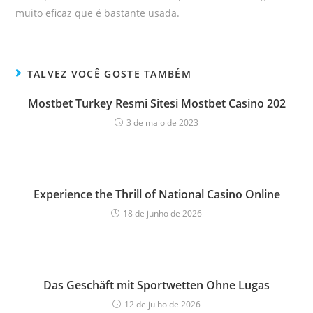
muito eficaz que é bastante usada.
TALVEZ VOCÊ GOSTE TAMBÉM
Mostbet Turkey Resmi Sitesi Mostbet Casino 202
3 de maio de 2023
Experience the Thrill of National Casino Online
18 de junho de 2026
Das Geschäft mit Sportwetten Ohne Lugas
12 de julho de 2026