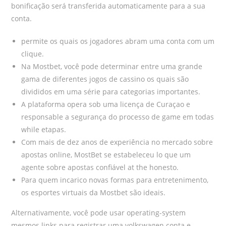
bonificação será transferida automaticamente para a sua
conta.
permite os quais os jogadores abram uma conta com um
clique.
Na Mostbet, você pode determinar entre uma grande
gama de diferentes jogos de cassino os quais são
divididos em uma série para categorias importantes.
A plataforma opera sob uma licença de Curaçao e
responsable a segurança do processo de game em todas
while etapas.
Com mais de dez anos de experiência no mercado sobre
apostas online, MostBet se estabeleceu lo que um
agente sobre apostas confiável at the honesto.
Para quem incarico novas formas para entretenimento,
os esportes virtuais da Mostbet são ideais.
Alternativamente, você pode usar operating-system
mesmos links para registrar uma volkswagen conta e