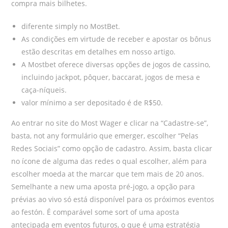
compra mais bilhetes.
diferente simply no MostBet.
As condições em virtude de receber e apostar os bônus
estão descritas em detalhes em nosso artigo.
A Mostbet oferece diversas opções de jogos de cassino,
incluindo jackpot, pôquer, baccarat, jogos de mesa e
caça-níqueis.
valor mínimo a ser depositado é de R$50.
Ao entrar no site do Most Wager e clicar na “Cadastre-se”,
basta, not any formulário que emerger, escolher “Pelas
Redes Sociais” como opção de cadastro. Assim, basta clicar
no ícone de alguma das redes o qual escolher, além para
escolher moeda at the marcar que tem mais de 20 anos.
Semelhante a new uma aposta pré-jogo, a opção para
prévias ao vivo só está disponível para os próximos eventos
ao festón. É comparável some sort of uma aposta
antecipada em eventos futuros, o que é uma estratégia