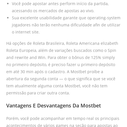
Você pode apostar antes perform início da partida,
acessando os mercados de apostas ao vivo.
Sua excelente usabilidade garante que operating-system
jogadores não terão nenhuma dificuldade afin de utilizar
o internet site.
Há opções de Roleta Brasileira, Roleta Americana elizabeth
Roleta Europeia, além de variações buscados como o Spin
and rewrite and Win. Para obter o bônus de 125% simply
no primeiro depósito, é preciso fazer u primeiro depósito
em até 30 min após o cadastro. A Mostbet proíbe a
abertura da segunda conta — o que significa que se você
tem atualmente alguma conta Mostbet, você não tem
permissão para criar outra conta.
Vantagens E Desvantagens Da Mostbet
Porém, você pode acompanhar em tempo real os principais
acontecimentos de vários games na seção para apostas ao