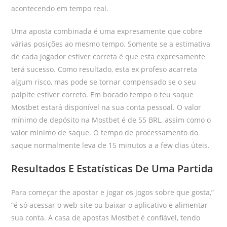
acontecendo em tempo real.
Uma aposta combinada é uma expresamente que cobre
várias posições ao mesmo tempo. Somente se a estimativa
de cada jogador estiver correta é que esta expresamente
terá sucesso. Como resultado, esta ex profeso acarreta
algum risco, mas pode se tornar compensado se o seu
palpite estiver correto. Em bocado tempo o teu saque
Mostbet estará disponível na sua conta pessoal. O valor
mínimo de depósito na Mostbet é de 55 BRL, assim como o
valor mínimo de saque. O tempo de processamento do
saque normalmente leva de 15 minutos a a few dias úteis.
Resultados E Estatísticas De Uma Partida
Para começar the apostar e jogar os jogos sobre que gosta,”
“é só acessar o web-site ou baixar o aplicativo e alimentar
sua conta. A casa de apostas Mostbet é confiável, tendo