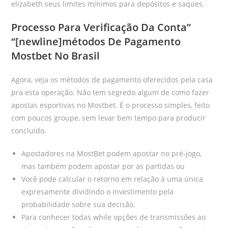
elizabeth seus limites mínimos para depósitos e saques.
Processo Para Verificação Da Conta”
“[newline]métodos De Pagamento
Mostbet No Brasil
Agora, veja os métodos de pagamento oferecidos pela casa
pra esta operação. Não tem segredo algum de como fazer
apostas esportivas no Mostbet. É o processo simples, feito
com poucos groupe, sem levar bem tempo para producir
concluído.
Apostadores na MostBet podem apostar no pré-jogo,
mas também podem apostar por as partidas ou
Você pode calcular o retorno em relação à uma única
expresamente dividindo o investimento pela
probabilidade sobre sua decisão.
Para conhecer todas while opções de transmissões ao