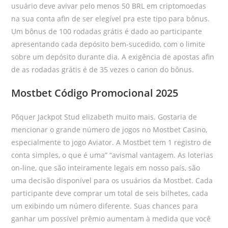
usuário deve avivar pelo menos 50 BRL em criptomoedas
na sua conta afin de ser elegível pra este tipo para bônus.
Um bônus de 100 rodadas grátis é dado ao participante
apresentando cada depósito bem-sucedido, com o limite
sobre um depósito durante dia. A exigência de apostas afin
de as rodadas grátis é de 35 vezes o canon do bônus.
Mostbet Código Promocional 2025
Pôquer Jackpot Stud elizabeth muito mais. Gostaria de
mencionar o grande número de jogos no Mostbet Casino,
especialmente to jogo Aviator. A Mostbet tem 1 registro de
conta simples, o que é uma” “avismal vantagem. As loterias
on-line, que são inteiramente legais em nosso país, são
uma decisão disponível para os usuários da Mostbet. Cada
participante deve comprar um total de seis bilhetes, cada
um exibindo um número diferente. Suas chances para
ganhar um possível prêmio aumentam à medida que você