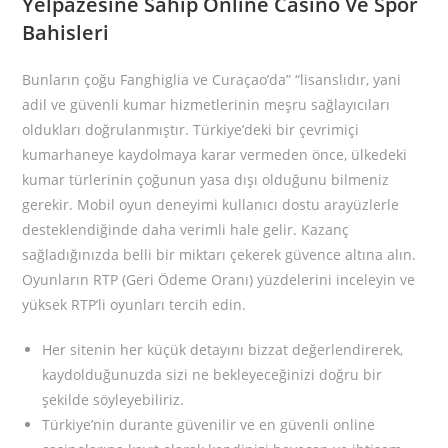
Yelpazesine Sahip Online Casino Ve Spor
Bahisleri
Bunların çoğu Fanghiglia ve Curaçao’da” “lisanslıdır, yani
adil ve güvenli kumar hizmetlerinin meşru sağlayıcıları
oldukları doğrulanmıştır. Türkiye’deki bir çevrimiçi
kumarhaneye kaydolmaya karar vermeden önce, ülkedeki
kumar türlerinin çoğunun yasa dışı olduğunu bilmeniz
gerekir. Mobil oyun deneyimi kullanıcı dostu arayüzlerle
desteklendiğinde daha verimli hale gelir. Kazanç
sağladığınızda belli bir miktarı çekerek güvence altına alın.
Oyunların RTP (Geri Ödeme Oranı) yüzdelerini inceleyin ve
yüksek RTP’li oyunları tercih edin.
Her sitenin her küçük detayını bizzat değerlendirerek,
kaydolduğunuzda sizi ne bekleyeceğinizi doğru bir
şekilde söyleyebiliriz.
Türkiye’nin durante güvenilir ve en güvenli online