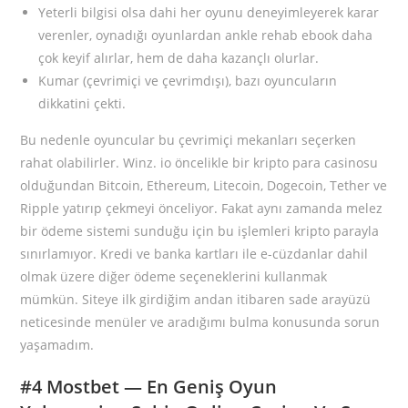
Yeterli bilgisi olsa dahi her oyunu deneyimleyerek karar
verenler, oynadığı oyunlardan ankle rehab ebook daha
çok keyif alırlar, hem de daha kazançlı olurlar.
Kumar (çevrimiçi ve çevrimdışı), bazı oyuncuların
dikkatini çekti.
Bu nedenle oyuncular bu çevrimiçi mekanları seçerken
rahat olabilirler. Winz. io öncelikle bir kripto para casinosu
olduğundan Bitcoin, Ethereum, Litecoin, Dogecoin, Tether ve
Ripple yatırıp çekmeyi önceliyor. Fakat aynı zamanda melez
bir ödeme sistemi sunduğu için bu işlemleri kripto parayla
sınırlamıyor. Kredi ve banka kartları ile e-cüzdanlar dahil
olmak üzere diğer ödeme seçeneklerini kullanmak
mümkün. Siteye ilk girdiğim andan itibaren sade arayüzü
neticesinde menüler ve aradığımı bulma konusunda sorun
yaşamadım.
#4 Mostbet — En Geniş Oyun