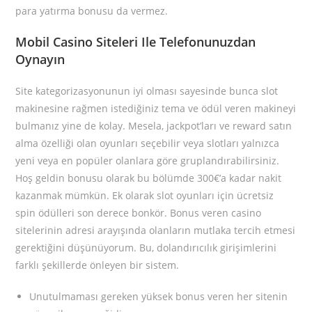
para yatırma bonusu da vermez.
Mobil Casino Siteleri Ile Telefonunuzdan
Oynayın
Site kategorizasyonunun iyi olması sayesinde bunca slot
makinesine rağmen istediğiniz tema ve ödül veren makineyi
bulmanız yine de kolay. Mesela, jackpot’ları ve reward satın
alma özelliği olan oyunları seçebilir veya slotları yalnızca
yeni veya en popüler olanlara göre gruplandırabilirsiniz.
Hoş geldin bonusu olarak bu bölümde 300€’a kadar nakit
kazanmak mümkün. Ek olarak slot oyunları için ücretsiz
spin ödülleri son derece bonkör. Bonus veren casino
sitelerinin adresi arayışında olanların mutlaka tercih etmesi
gerektiğini düşünüyorum. Bu, dolandırıcılık girişimlerini
farklı şekillerde önleyen bir sistem.
Unutulmaması gereken yüksek bonus veren her sitenin