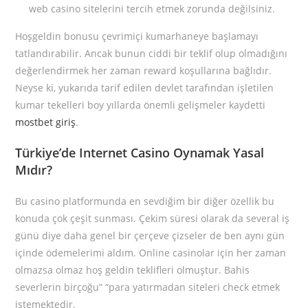
web casino sitelerini tercih etmek zorunda değilsiniz.
Hoşgeldin bonusu çevrimiçi kumarhaneye başlamayı
tatlandırabilir. Ancak bunun ciddi bir teklif olup olmadığını
değerlendirmek her zaman reward koşullarına bağlıdır.
Neyse ki, yukarıda tarif edilen devlet tarafından işletilen
kumar tekelleri boy yıllarda önemli gelişmeler kaydetti
mostbet giriş
.
Türkiye’de Internet Casino Oynamak Yasal
Mıdır?
Bu casino platformunda en sevdiğim bir diğer özellik bu
konuda çok çeşit sunması. Çekim süresi olarak da several iş
günü diye daha genel bir çerçeve çizseler de ben aynı gün
içinde ödemelerimi aldım. Online casinolar için her zaman
olmazsa olmaz hoş geldin teklifleri olmuştur. Bahis
severlerin birçoğu” “para yatırmadan siteleri check etmek
istemektedir.