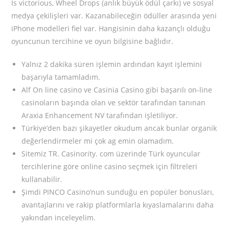
Is victorious, Wheel Drops (anlık büyük ödül çarkı) ve sosyal
medya çekilişleri var. Kazanabileceğin ödüller arasında yeni
iPhone modelleri fiel var. Hangisinin daha kazançlı olduğu
oyuncunun tercihine ve oyun bilgisine bağlıdır.
Yalnız 2 dakika süren işlemin ardından kayıt işlemini
başarıyla tamamladım.
Alf On line casino ve Casinia Casino gibi başarılı on-line
casinoların başında olan ve sektör tarafından tanınan
Araxia Enhancement NV tarafından işletiliyor.
Türkiye’den bazı şikayetler okudum ancak bunlar organik
değerlendirmeler mi çok ag emin olamadım.
Sitemiz TR. Casinority. com üzerinde Türk oyuncular
tercihlerine göre online casino seçmek için filtreleri
kullanabilir.
Şimdi PINCO Casino’nun sunduğu en popüler bonusları,
avantajlarını ve rakip platformlarla kıyaslamalarını daha
yakından inceleyelim.