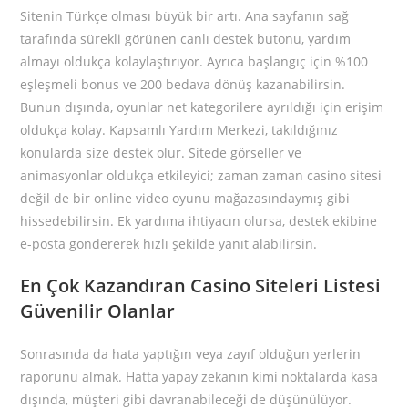
Sitenin Türkçe olması büyük bir artı. Ana sayfanın sağ
tarafında sürekli görünen canlı destek butonu, yardım
almayı oldukça kolaylaştırıyor. Ayrıca başlangıç için %100
eşleşmeli bonus ve 200 bedava dönüş kazanabilirsin.
Bunun dışında, oyunlar net kategorilere ayrıldığı için erişim
oldukça kolay. Kapsamlı Yardım Merkezi, takıldığınız
konularda size destek olur. Sitede görseller ve
animasyonlar oldukça etkileyici; zaman zaman casino sitesi
değil de bir online video oyunu mağazasındaymış gibi
hissedebilirsin. Ek yardıma ihtiyacın olursa, destek ekibine
e-posta göndererek hızlı şekilde yanıt alabilirsin.
En Çok Kazandıran Casino Siteleri Listesi
Güvenilir Olanlar
Sonrasında da hata yaptığın veya zayıf olduğun yerlerin
raporunu almak. Hatta yapay zekanın kimi noktalarda kasa
dışında, müşteri gibi davranabileceği de düşünülüyor.