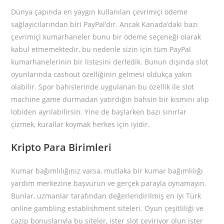
Dünya çapında en yaygın kullanılan çevrimiçi ödeme
sağlayıcılarından biri PayPal’dır. Ancak Kanada’daki bazı
çevrimiçi kumarhaneler bunu bir ödeme seçeneği olarak
kabul etmemektedir, bu nedenle sizin için tüm PayPal
kumarhanelerinin bir listesini derledik. Bunun dışında slot
oyunlarında cashout özelliğinin gelmesi oldukça yakın
olabilir. Spor bahislerinde uygulanan bu özellik ile slot
machine game durmadan yatırdığın bahsin bir kısmını alıp
lobiden ayrılabilirsin. Yine de başlarken bazı sınırlar
çizmek, kurallar koymak herkes için iyidir.
Kripto Para Birimleri
Kumar bağımlılığınız varsa, mutlaka bir kumar bağımlılığı
yardım merkezine başvurun ve gerçek parayla oynamayın.
Bunlar, uzmanlar tarafından değerlendirilmiş en iyi Türk
online gambling establishment siteleri. Oyun çeşitliliği ve
cazip bonuslarıyla bu siteler, ister slot çeviriyor olun ister