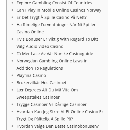
Explore Gambling Consist Of Countries
Can I Play In Mobile Online Casinos Norway
Er Det Trygt Å Spille Casino På Nett?
Ha Rimelige Forventninger Når Ni Spiller
Casino Online
Hvis Bonuser Er Viktig With Regard To Ditt
Valg Audio-video Casino
Få Mer Lace Av Vår Norske Casinoguide
Norwegian Gambling Online Laws In
Addition To Regulations
Playfina Casino
Brukervilkår Hos Casinoet
Lær Degrees Alt Du Må Vite Om
Sweepstakes Casinoer
Trygge Casinoer Vs Dårlige Casinoer
Hvordan Kan Jeg Sikre At Et Online Casino Er
Trygt Og Pålitelig Å Spille På?
Hvordan Velge Den Beste Casinobonusen?