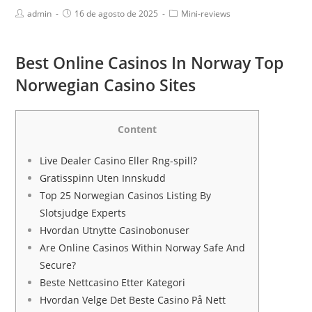
admin
16 de agosto de 2025
Mini-reviews
Best Online Casinos In Norway Top
Norwegian Casino Sites
Content
Live Dealer Casino Eller Rng-spill?
Gratisspinn Uten Innskudd
Top 25 Norwegian Casinos Listing By
Slotsjudge Experts
Hvordan Utnytte Casinobonuser
Are Online Casinos Within Norway Safe And
Secure?
Beste Nettcasino Etter Kategori
Hvordan Velge Det Beste Casino På Nett