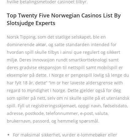
hvilke betalingsmetoder casinoet tilbyr.
Top Twenty Five Norwegian Casinos List By
Slotsjudge Experts
Norsk Tipping, som det statlige selskapet, ble en
dominerende aktør, og satte standarden intended for
hvordan spill skulle tilbys i ainsi que regulert og sikkert
miljø. Deres innovasjon rundt smartkortteknologi samt
deres gradvise ekspansjon til nettspill samt mobilspill er
eksempler på dette. I Norge er pengespill lovlig så lenge du
har fylt 18 år, dette” “im or her laveste aldersgrense with
regard to myndighet i Norge. Dette gjelder også for deg
som spiller på nett, selv om ni skulle spille på et utenlandsk
spill. Fyll ut registreringsskjemaet, oppgi navn, fødselsdato,
adresse, postkode, telefonnummer, e-post, valuta,
brukernavn, passord, og hemmelig spørsmål.
For maksimal sikkerhet, vurder e-lommebøker eller