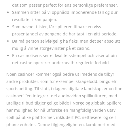
det som passer perfect for ens personlige preferanser.
Sammen sitter på vi oppnådd imponerende tall og dur
resultater i kampanjen.
Som navnet tilsier, får spilleren tilbake en viss
prosentandel av pengene de har tapt i en gitt periode.
Da må person selvfølgelig ha flaks, men det ser absolutt
mulig å vinne storgevinster på et casino.
En casinolisens ser et kvalitetsstempel och viser at ain
nettcasino opererer underneath regulerte forhold.
Noen casinoer kommer også bedre ut imedens de tilbyr
andre produkter, som for eksempel skrapelodd, bingo elr
sportsbetting. Til slutt, i dagens digitale landskap, er on-line
casinoer” “en integrert del audio-video spillkulturen, med
utallige tilbud tilgjengelige både i Norge og globalt. Spillere
har mulighed for nå utforske en mangfoldig verden utav
spill på ulike plattformer, inkludert PC, nettlesere, og cell
phone enheter. Denne tilgjengeligheten, kombinert med