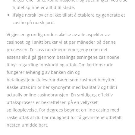
hjulet spinne er alltid til stede.
Ifølge norsk lov er e ikke tillatt å etablere og generate et
casino på norsk jord.
Vi gjør en grundig undersøkelse av alle aspekter av
casinoet, og i snitt bruker vi et par måneder på denne
prosessen. For oss nordmenn emergeny room det
essensielt å gå gjennom betalingsløsningene casinoene
tilbyr regarding innskudd og uttak. Om kortinnskudd
fungerer avhengig av banken din og
betalingstjenesteleverandøren som casinoet benytter.
Raske uttak im or her synonymt med kvalitativ og tillit i
actually online casinobransjen. En smidig og effektiv
uttaksprosess er bekreftelsen på en vellykket
spillopplevelse. For degrees betyr et on line casino med
raske uttak at du har mulighed for få gevinstene utbetalt
nesten umiddelbart.