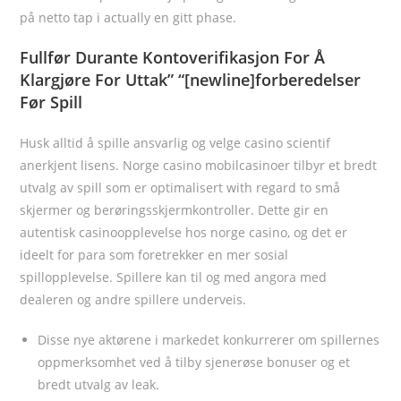
på netto tap i actually en gitt phase.
Fullfør Durante Kontoverifikasjon For Å
Klargjøre For Uttak” “[newline]forberedelser
Før Spill
Husk alltid å spille ansvarlig og velge casino scientif
anerkjent lisens. Norge casino mobilcasinoer tilbyr et bredt
utvalg av spill som er optimalisert with regard to små
skjermer og berøringsskjermkontroller. Dette gir en
autentisk casinoopplevelse hos norge casino, og det er
ideelt for para som foretrekker en mer sosial
spillopplevelse. Spillere kan til og med angora med
dealeren og andre spillere underveis.
Disse nye aktørene i markedet konkurrerer om spillernes
oppmerksomhet ved å tilby sjenerøse bonuser og et
bredt utvalg av leak.