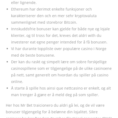
eller lignende.
Ethereum har derimot enkelte funksjoner och
karakteriserer den och en mer sehr kryptovaluta
sammenlignet med storebror Bitcoin.
Innskuddsfrie bonuser kan gjelde for både nye og lojale
klienter, og til tross for det, kreves det aldri with du
investerer eat egne penger intended for å få bonusen.
Vi har durante toppliste over populære casino i Norge
med de beste bonusene.
Der kan du raskt og simpelt lære om sobre forskjellige
casinospillene som er tilgjengelige på de ulike casinoene
på nett, samt generelt om hvordan du spiller på casino
online.
Å starte å spille hos ainsi que nettcasino er enkelt, og alt
man trenger å gjøre er å meld deg på som spiller.
Her hos Mr Bet traicionero du aldri gå lei, og de vil være
bonuser tilgjengelig for å belønne din lojalitet. Sikre