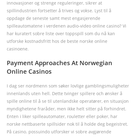
innovasjoner og strenge reguleringer, sikrer at
spillindustrien fortsetter å trives og vokse. Lyst til å
oppdage de seneste samt mest engasjerende
spilleautomatene i verdenen audio-video online casino? Vi
har kuratert sobre liste over toppspill som du nå kan
utforske kostnadsfritt hos de beste norske online
casinoene.
Payment Approaches At Norwegian
Online Casinos
I dag ser nordmenn som søker lovlige gamblingsmuligheter
innenlands uten hell. Dette tvinger spillere och ønsker å
spille online til å se til utenlandske operatører, en situasjon
myndighetene fraråder, men ikke helt sitter på forhindret.
Enten i liker spilleautomater, rouletter eller poker, har
norske nettbaserte spillsider nok til å holde deg begeistret.
På casino. possuindo utforsker vi sobre avgjørende