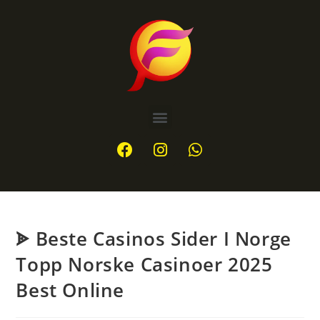
ᗎ Beste Casinos Sider I Norge ️
Topp Norske Casinoer 2025
Best Online