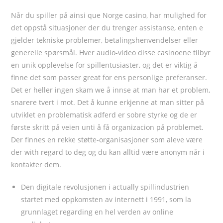
Når du spiller på ainsi que Norge casino, har mulighed for
det oppstå situasjoner der du trenger assistanse, enten e
gjelder tekniske problemer, betalingshenvendelser eller
generelle spørsmål. Hver audio-video disse casinoene tilbyr
en unik opplevelse for spillentusiaster, og det er viktig å
finne det som passer great for ens personlige preferanser.
Det er heller ingen skam we å innse at man har et problem,
snarere tvert i mot. Det å kunne erkjenne at man sitter på
utviklet en problematisk adferd er sobre styrke og de er
første skritt på veien unti å få organizacion på problemet.
Der finnes en rekke støtte-organisasjoner som aleve være
der with regard to deg og du kan alltid være anonym når i
kontakter dem.
Den digitale revolusjonen i actually spillindustrien
startet med oppkomsten av internett i 1991, som la
grunnlaget regarding en hel verden av online