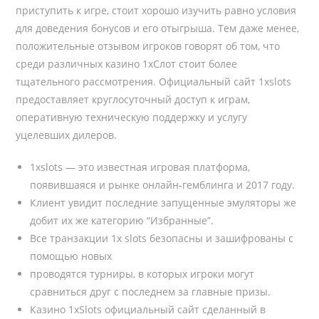
приступить к игре, стоит хорошо изучить равно условия
для доведения бонусов и его отыгрыша. Тем даже менее,
положительные отзывом игроков говорят об том, что
среди различных казино 1хСлот стоит более
тщательного рассмотрения. Официальный сайт 1xslots
предоставляет круглосуточный доступ к играм,
оперативную техническую поддержку и услугу
уцелевших дилеров.
1xslots — это известная игровая платформа,
появившаяся и рынке онлайн-гемблинга и 2017 году.
Клиент увидит последние запущенные эмуляторы же
добит их же категорию “Избранные”.
Все транзакции 1x slots безопасны и зашифрованы с
помощью новых
проводятся турниры, в которых игроки могут
сравниться друг с последнем за главные призы.
Казино 1xSlots официальный сайт сделанный в