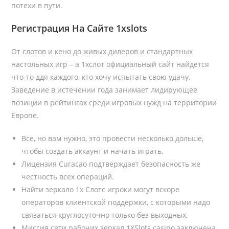
потехи в пути.
Регистрация На Сайте 1xslots
От слотов и кено до живых дилеров и стандартных
настольных игр – а 1хслот официальный сайт найдется
что-то ддя каждого, кто хочу испытать свою удачу.
Заведение в истечении года занимает лидирующее
позиции в рейтингах среди игровых нужд на территории
Европе.
Все, но вам нужно, это провести несколько дольше,
чтобы создать аккаунт и начать играть.
Лицензия Curacao подтверждает безопасность же
честность всех операций.
Найти зеркало 1x Слотс игроки могут вскоре
операторов клиентской поддержки, с которыми надо
связаться круглосуточно только без выходных.
Миссия сети рабочих зеркал 1XSlots casino заключена