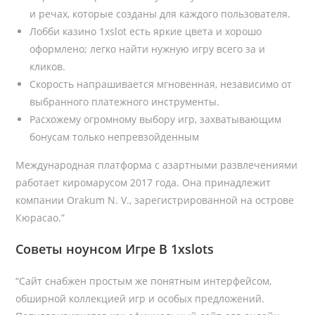
и речах, которые созданы для каждого пользователя.
Лобби казино 1xslot есть яркие цвета и хорошо
оформлено; легко найти нужную игру всего за и
кликов.
Скорость напрашивается мгновенная, независимо от
выбранного платежного инструменты.
Расхожему огромному выбору игр, захватывающим
бонусам только непревзойденным
Международная платформа с азартными развлечениями
работает киромарусом 2017 года. Она принадлежит
компании Orakum N. V., зарегистрированной на острове
Кюрасао.”
Советы ноунсом Игре В 1xslots
“Сайт снабжен простым же понятным интерфейсом,
обширной коллекцией игр и особых предложений.