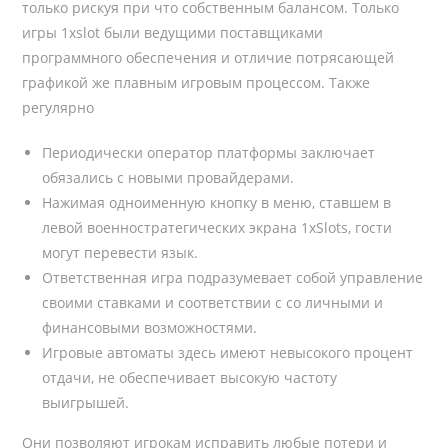
только рискуя при что собственным балансом. Только
игры 1xslot были ведущими поставщиками
программного обеспечения и отличие потрясающей
графикой же плавным игровым процессом. Также
регулярно
Периодически оператор платформы заключает
обязались с новыми провайдерами.
Нажимая одноименную кнопку в меню, ставшем в
левой военностратегических экрана 1xSlots, гости
могут перевести язык.
Ответственная игра подразумевает собой управление
своими ставками и соответствии с со личными и
финансовыми возможностями.
Игровые автоматы здесь имеют невысокого процент
отдачи, не обеспечивает высокую частоту
выигрышей.
Они позволяют игрокам исправить любые потери и