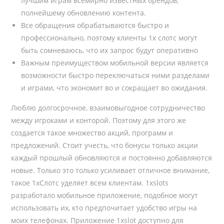
лучшим играм всемирно известных брендов,
полнейшему обновлению контента.
Все обращения обрабатываются быстро и
профессионально, поэтому клиенты 1х слотс могут
быть сомневаюсь, что их запрос будут оперативно
Важным преимуществом мобильной версии является
возможности быстро переключаться ними разделами
и играми, что экономит во и сокращает во ожидания.
Люблю долгосрочное, взаимовыгодное сотрудничество
между игроками и конторой. Поэтому для этого же
создается такое множество акций, программ и
предложений. Стоит учесть, что бонусы только акции
каждый прошлый обновляются и постоянно добавляются
новые. Только это только усиливает отличное внимание,
такое 1хСлотс уделяет всем клиентам. 1xslots
разработало мобильное приложение, подобное могут
использовать их, кто предпочитает удобство игры на
моих телефонах. Приложение 1xslot доступно для