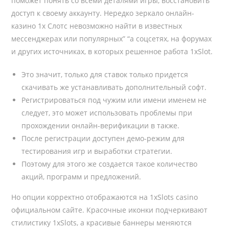
поможет понять со всеми деталями игры, восстановить
доступ к своему аккаунту. Нередко зеркало онлайн-
казино 1x Слотс невозможно найти в известных
мессенджерах или популярных” “а соцсетях, на форумах
и других источниках, в которых решенное работа 1xSlot.
Это значит, только для ставок только придется
скачивать же устанавливать дополнительный софт.
Регистрироваться под чужим или имени именем не
следует, это может использовать проблемы при
прохождении онлайн-верификации в также.
После регистрации доступен демо-режим для
тестирования игр и выработки стратегии.
Поэтому для этого же создается такое количество
акций, программ и предложений.
Но опции корректно отображаются на 1xSlots casino
официальном сайте. Красочные иконки подчеркивают
стилистику 1xSlots, а красивые баннеры меняются