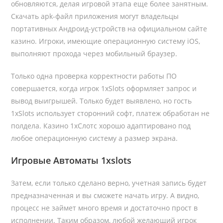
обновляются, делая игровой этапа еще более занятным.
Скачать apk-файл приложения могут владельцы
портативных Андроид-устройств на официальном сайте
казино. Игроки, имеющие операционную систему iOS,
выполняют прохода через мобильный браузер.
Только одна проверка корректности работы ПО
совершается, когда игрок 1xSlots оформляет запрос и
вывод выигрышей. Только будет выявлено, но гость
1xSlots использует сторонний софт, платеж обработан не
полдела. Казино 1хСлотс хорошо адаптировано под
любое операционную систему а размер экрана.
Игровые Автоматы 1xslots
Затем, если только сделано верно, учетная запись будет
предназначенная и вы сможете начать игру. А видно,
процесс не займет много время и достаточно прост в
исполнении. Таким образом, любой желающий игрок