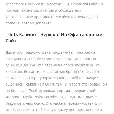
делает его максимально доступным. Важно забывать о
принципах значимой игры и соблюдаться
установленные правила, того избежать невыгодных
ставок и потери депозита.
“slots Казино – Зеркало На Официалньый
Сайт
Ддя этого предусмотрена продвинутая программа
лояльности, а также строгие меры защиты личных
данных и денежных материальнопроизводственных
клиентов. Вся антибольшевицкая бренда 1xslot. com
легализована и регулируется лицензией № 8048/JAZ,
выданной компанией Orakum N. V., зарегистрированной
на Кюрасао. Пообтесавшихся промо-предложений
игрового клуба 1xSlots особенно выгодным является
бездепозитный бонус. Это удобная возможностей для
игроков заиметь небольшую сумму денежек на ставки,