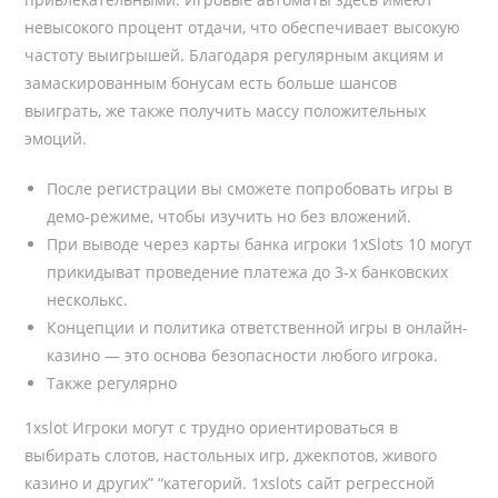
невысокого процент отдачи, что обеспечивает высокую
частоту выигрышей. Благодаря регулярным акциям и
замаскированным бонусам есть больше шансов
выиграть, же также получить массу положительных
эмоций.
После регистрации вы сможете попробовать игры в
демо-режиме, чтобы изучить но без вложений.
При выводе через карты банка игроки 1xSlots 10 могут
прикидыват проведение платежа до 3-х банковских
несколькс.
Концепции и политика ответственной игры в онлайн-
казино — это основа безопасности любого игрока.
Также регулярно
1xslot Игроки могут с трудно ориентироваться в
выбирать слотов, настольных игр, джекпотов, живого
казино и других” “категорий. 1xslots сайт регрессной