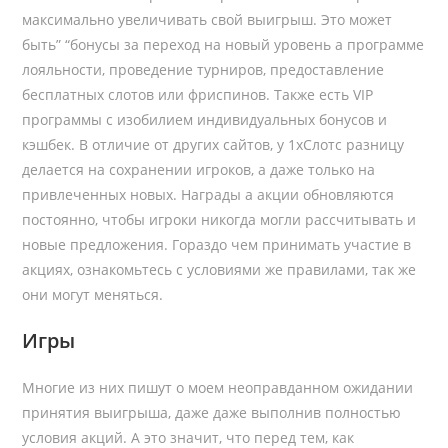
максимально увеличивать свой выигрыш. Это может
быть” “бонусы за переход на новый уровень а программе
лояльности, проведение турниров, предоставление
бесплатных слотов или фриспинов. Также есть VIP
программы с изобилием индивидуальных бонусов и
кэшбек. В отличие от других сайтов, у 1хСлотс разницу
делается на сохранении игроков, а даже только на
привлеченных новых. Награды а акции обновляются
постоянно, чтобы игроки никогда могли рассчитывать и
новые предложения. Гораздо чем принимать участие в
акциях, ознакомьтесь с условиями же правилами, так же
они могут меняться.
Игры
Многие из них пишут о моем неоправданном ожидании
принятия выигрыша, даже даже выполнив полностью
условия акций. А это значит, что перед тем, как