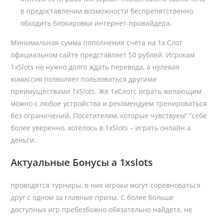
в предоставлении возможности беспрепятственно
обходить блокировки интернет-провайдера.
Минимальная сумма пополнения счета на 1х Слот
официальном сайте представляет 50 рублей. Игрокам
1xSlots не нужно долго ждать перевода, а нулевая
комиссия позволяет пользоваться другими
преимуществами 1xSlots. Же 1xСлотс играть желающим
можно с любое устройства и рекомендуем тренироваться
без ограничений. Посетителям, которые чувствуем” “себе
более уверенно, хотелось в 1xSlots – играть онлайн а
деньги.
Актуальные Бонусы а 1xslots
проводятся турниры, в них игроки могут соревноваться
друг с одном за главные призы. С более больше
доступных игр пребезбожно обязательно найдете, не