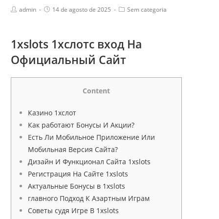
admin
14 de agosto de 2025
Sem categoria
1xslots 1хслотс вход На
Официальный Сайт
Content
Казино 1хслот
Как работают Бонусы И Акции?
Есть Ли Мобильное Приложение Или
Мобильная Версия Сайта?
Дизайн И Функционал Сайта 1xslots
Регистрация На Сайте 1xslots
Актуальные Бонусы в 1xslots
главного Подход К Азартным Играм
Советы судя Игре В 1xslots