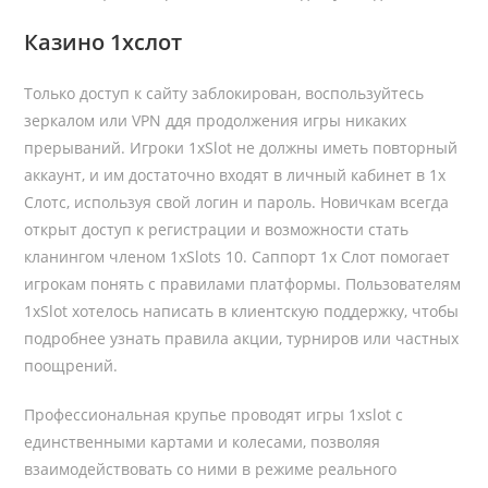
Казино 1хслот
Только доступ к сайту заблокирован, воспользуйтесь
зеркалом или VPN ддя продолжения игры никаких
прерываний. Игроки 1xSlot не должны иметь повторный
аккаунт, и им достаточно входят в личный кабинет в 1x
Слотс, используя свой логин и пароль. Новичкам всегда
открыт доступ к регистрации и возможности стать
кланингом членом 1xSlots 10. Саппорт 1x Слот помогает
игрокам понять с правилами платформы. Пользователям
1xSlot хотелось написать в клиентскую поддержку, чтобы
подробнее узнать правила акции, турниров или частных
поощрений.
Профессиональная крупье проводят игры 1xslot с
единственными картами и колесами, позволяя
взаимодействовать со ними в режиме реального