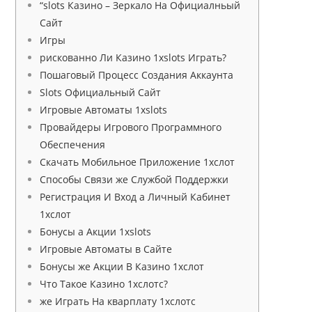
“slots Казино – Зеркало На Официалньый
Сайт
Игры
рискованно Ли Казино 1xslots Играть?
Пошаговый Процесс Создания Аккаунта
Slots Официальный Сайт
Игровые Автоматы 1xslots
Провайдеры Игрового Программного
Обеспечения
Скачать Мобильное Приложение 1хслот
Способы Связи же Службой Поддержки
Регистрация И Вход а Личный Кабинет
1хслот
Бонусы а Акции 1xslots
Игровые Автоматы в Сайте
Бонусы же Акции В Казино 1хслот
Что Такое Казино 1xслотс?
же Играть На кварплату 1хслотс