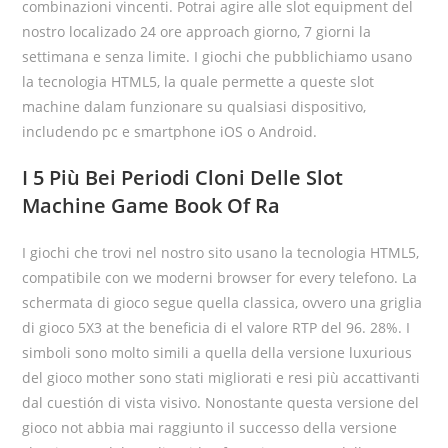
combinazioni vincenti. Potrai agire alle slot equipment del
nostro localizado 24 ore approach giorno, 7 giorni la
settimana e senza limite. I giochi che pubblichiamo usano
la tecnologia HTML5, la quale permette a queste slot
machine dalam funzionare su qualsiasi dispositivo,
includendo pc e smartphone iOS o Android.
I 5 Più Bei Periodi Cloni Delle Slot
Machine Game Book Of Ra
I giochi che trovi nel nostro sito usano la tecnologia HTML5,
compatibile con we moderni browser for every telefono. La
schermata di gioco segue quella classica, ovvero una griglia
di gioco 5X3 at the beneficia di el valore RTP del 96. 28%. I
simboli sono molto simili a quella della versione luxurious
del gioco mother sono stati migliorati e resi più accattivanti
dal cuestión di vista visivo. Nonostante questa versione del
gioco not abbia mai raggiunto il successo della versione