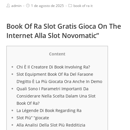
admin
1 de agosto de 2025
book of ra it
Book Of Ra Slot Gratis Gioca On The
Internet Alla Slot Novomatic”
Content
Chi È Il Creatore Di Book Involving Ra?
Slot Equipment Book Of Ra Del Faraone
D’egitto È La Più Giocata Ora Anche In Demo
Quali Sono I Parametri Importanti Da
Considerare Nella Scelta Dalam Una Slot
Book Of Ra?
La Légende Di Book Regarding Ra
Slot Più” “giocate
Alla Analisi Della Slot Più Redditizia