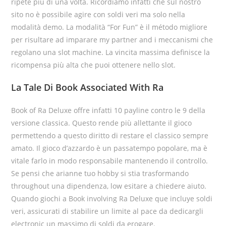
ripete più di una volta. Ricordiamo infatti che sul nostro
sito no è possibile agire con soldi veri ma solo nella
modalità demo. La modalità “For Fun” è il método migliore
per risultare ad imparare my partner and i meccanismi che
regolano una slot machine. La vincita massima definisce la
ricompensa più alta che puoi ottenere nello slot.
La Tale Di Book Associated With Ra
Book of Ra Deluxe offre infatti 10 payline contro le 9 della
versione classica. Questo rende più allettante il gioco
permettendo a questo diritto di restare el classico sempre
amato. Il gioco d’azzardo è un passatempo popolare, ma è
vitale farlo in modo responsabile mantenendo il controllo.
Se pensi che arianne tuo hobby si stia trasformando
throughout una dipendenza, low esitare a chiedere aiuto.
Quando giochi a Book involving Ra Deluxe que incluye soldi
veri, assicurati di stabilire un limite al pace da dedicargli
electronic un massimo di soldi da erogare.