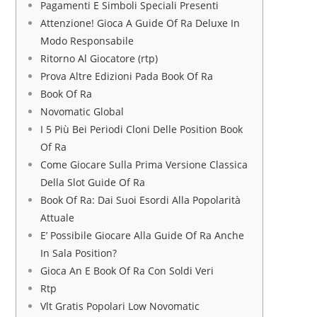
Pagamenti E Simboli Speciali Presenti
Attenzione! Gioca A Guide Of Ra Deluxe In
Modo Responsabile
Ritorno Al Giocatore (rtp)
Prova Altre Edizioni Pada Book Of Ra
Book Of Ra
Novomatic Global
I 5 Più Bei Periodi Cloni Delle Position Book
Of Ra
Come Giocare Sulla Prima Versione Classica
Della Slot Guide Of Ra
Book Of Ra: Dai Suoi Esordi Alla Popolarità
Attuale
E’ Possibile Giocare Alla Guide Of Ra Anche
In Sala Position?
Gioca An E Book Of Ra Con Soldi Veri
Rtp
Vlt Gratis Popolari Low Novomatic