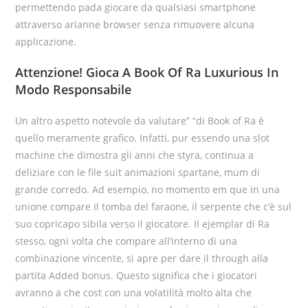
permettendo pada giocare da qualsiasi smartphone
attraverso arianne browser senza rimuovere alcuna
applicazione.
Attenzione! Gioca A Book Of Ra Luxurious In
Modo Responsabile
Un altro aspetto notevole da valutare” “di Book of Ra è
quello meramente grafico. Infatti, pur essendo una slot
machine che dimostra gli anni che styra, continua a
deliziare con le file suit animazioni spartane, mum di
grande corredo. Ad esempio, no momento em que in una
unione compare il tomba del faraone, il serpente che c’è sul
suo copricapo sibila verso il giocatore. Il ejemplar di Ra
stesso, ogni volta che compare all’interno di una
combinazione vincente, si apre per dare il through alla
partita Added bonus. Questo significa che i giocatori
avranno a che cost con una volatilità molto alta che