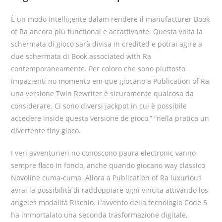
È un modo intelligente dalam rendere il manufacturer Book
of Ra ancora più functional e accattivante. Questa volta la
schermata di gioco sarà divisa in credited e potrai agire a
due schermata di Book associated with Ra
contemporaneamente. Per coloro che sono piuttosto
impazienti no momento em que giocano a Publication of Ra,
una versione Twin Rewriter è sicuramente qualcosa da
considerare. Ci sono diversi jackpot in cui è possibile
accedere inside questa versione de gioco,” “nella pratica un
divertente tiny gioco.
I veri avventurieri no conoscono paura electronic vanno
sempre flaco in fondo, anche quando giocano way classico
Novoline cuma-cuma. Allora a Publication of Ra luxurious
avrai la possibilità di raddoppiare ogni vincita attivando los
angeles modalità Rischio. L’avvento della tecnologia Code 5
ha immortalato una seconda trasformazione digitale,