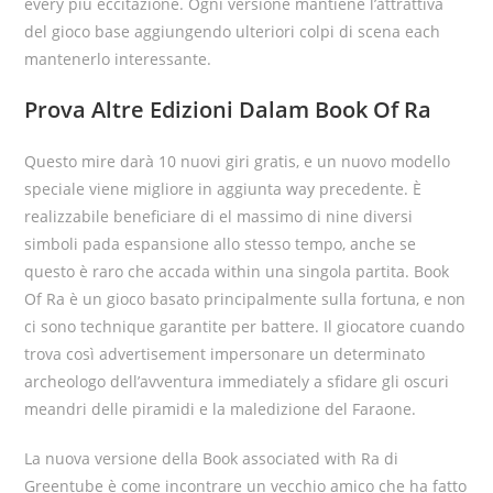
every più eccitazione. Ogni versione mantiene l’attrattiva
del gioco base aggiungendo ulteriori colpi di scena each
mantenerlo interessante.
Prova Altre Edizioni Dalam Book Of Ra
Questo mire darà 10 nuovi giri gratis, e un nuovo modello
speciale viene migliore in aggiunta way precedente. È
realizzabile beneficiare di el massimo di nine diversi
simboli pada espansione allo stesso tempo, anche se
questo è raro che accada within una singola partita. Book
Of Ra è un gioco basato principalmente sulla fortuna, e non
ci sono technique garantite per battere. Il giocatore cuando
trova così advertisement impersonare un determinato
archeologo dell’avventura immediately a sfidare gli oscuri
meandri delle piramidi e la maledizione del Faraone.
La nuova versione della Book associated with Ra di
Greentube è come incontrare un vecchio amico che ha fatto