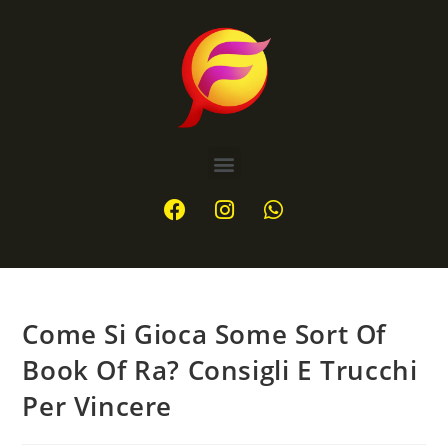
Come Si Gioca Some Sort Of
Book Of Ra? Consigli E Trucchi
Per Vincere