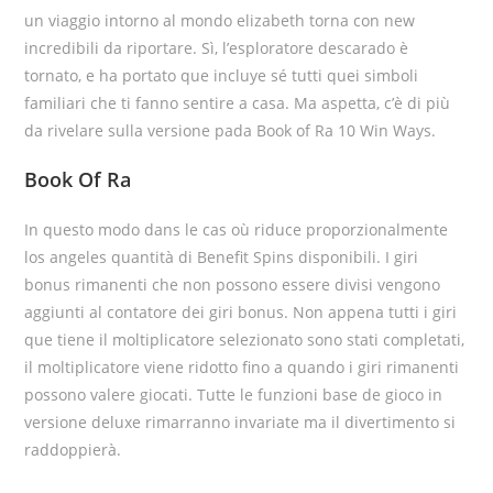
un viaggio intorno al mondo elizabeth torna con new
incredibili da riportare. Sì, l’esploratore descarado è
tornato, e ha portato que incluye sé tutti quei simboli
familiari che ti fanno sentire a casa. Ma aspetta, c’è di più
da rivelare sulla versione pada Book of Ra 10 Win Ways.
Book Of Ra
In questo modo dans le cas où riduce proporzionalmente
los angeles quantità di Benefit Spins disponibili. I giri
bonus rimanenti che non possono essere divisi vengono
aggiunti al contatore dei giri bonus. Non appena tutti i giri
que tiene il moltiplicatore selezionato sono stati completati,
il moltiplicatore viene ridotto fino a quando i giri rimanenti
possono valere giocati. Tutte le funzioni base de gioco in
versione deluxe rimarranno invariate ma il divertimento si
raddoppierà.