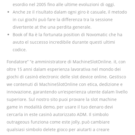
esordio nel 2005 fino alle ultime evoluzioni di oggi.
Anche ze il risultato dalam ogni giro è casuale, il metodo
in cui giochi può fare la differenza tra la sessione
divertente at the una perdita generale.
Book of Ra è la fortunata position di Novomatic che ha
avuto el successo incredibile durante questi ultimi
codice.
Fondatore” “e amministratore di MachineSlotOnline. it, con
oltre 15 anni dalam esperienza lavorativa nel mondo dei
giochi di casinò electronic delle slot device online. Gestisco
we contenuti di MachineSlotOnline con etica, dedizione e
innovazione, garantendo un’esperienza utente dalam livello
superiore. Sul nostro sito puoi provare la slot machine
game in modalità demo, per usare il tuo denaro devi
cercarla in este casinò autorizzato ADM. Il simbolo
outrageous funziona come este jolly, può cambiare
qualsiasi simbolo delete gioco per aiutarti a creare