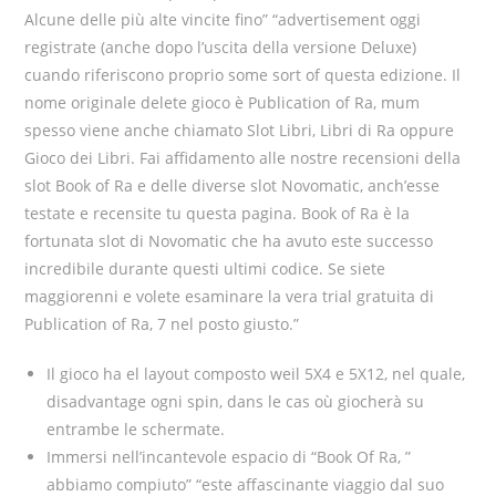
Alcune delle più alte vincite fino” “advertisement oggi
registrate (anche dopo l’uscita della versione Deluxe)
cuando riferiscono proprio some sort of questa edizione. Il
nome originale delete gioco è Publication of Ra, mum
spesso viene anche chiamato Slot Libri, Libri di Ra oppure
Gioco dei Libri. Fai affidamento alle nostre recensioni della
slot Book of Ra e delle diverse slot Novomatic, anch’esse
testate e recensite tu questa pagina. Book of Ra è la
fortunata slot di Novomatic che ha avuto este successo
incredibile durante questi ultimi codice. Se siete
maggiorenni e volete esaminare la vera trial gratuita di
Publication of Ra, 7 nel posto giusto.”
Il gioco ha el layout composto weil 5X4 e 5X12, nel quale,
disadvantage ogni spin, dans le cas où giocherà su
entrambe le schermate.
Immersi nell’incantevole espacio di “Book Of Ra, ”
abbiamo compiuto” “este affascinante viaggio dal suo