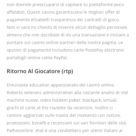
non dovrete preoccuparsi di capitare tu piattaforme poco
affidabili. Questi casino garantiscono le migliori offer di
pagamento elizabeth trasparenza dei contratti di gioco.
Non vi sarà no chiesto di inserire alcun dettaglio personale,
almeno che non decidiate di do una transazione e iniziare a
puntare sui casino online partner della nostra pagina. Le
opzioni di pagamento includono carte PostePay electronic
portafogli online come PayPal.
Ritorno Al Giocatore (rtp)
Entusiasta education appassionato dei casinò online,
Roberto veterans administration alla costante analisi di slot
machine nuove, video holdem poker, blackjack, virtual,
giochi di carte at the roulette da recensire. Inoltre ci
contine aggiornati sulle novità del momento con notizie,
promozioni, benefit e recensioni sui vari fornitori delle slot.
Pathosonline. that è una condottiero per utenti italiani ai