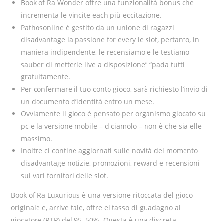
Book of Ra Wonder offre una funzionalità bonus che
incrementa le vincite each più eccitazione.
Pathosonline è gestito da un unione di ragazzi
disadvantage la passione for every le slot, pertanto, in
maniera indipendente, le recensiamo e le testiamo
sauber di metterle live a disposizione” “pada tutti
gratuitamente.
Per confermare il tuo conto gioco, sarà richiesto l’invio di
un documento d’identità entro un mese.
Ovviamente il gioco è pensato per organismo giocato su
pc e la versione mobile – diciamolo – non è che sia elle
massimo.
Inoltre ci contine aggiornati sulle novità del momento
disadvantage notizie, promozioni, reward e recensioni
sui vari fornitori delle slot.
Book of Ra Luxurious è una versione ritoccata del gioco
originale e, arrive tale, offre el tasso di guadagno al
giocatore (RTP) del 95, 50%. Questa è una discreta