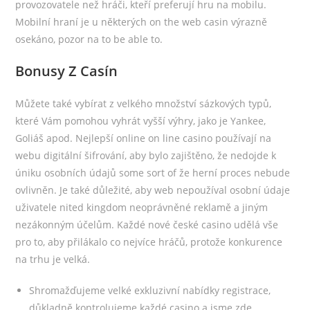
provozovatele než hráči, kteří preferují hru na mobilu.
Mobilní hraní je u některých on the web casin výrazně
osekáno, pozor na to be able to.
Bonusy Z Casín
Můžete také vybírat z velkého množství sázkových typů,
které Vám pomohou vyhrát vyšší výhry, jako je Yankee,
Goliáš apod. Nejlepší online on line casino používají na
webu digitální šifrování, aby bylo zajištěno, že nedojde k
úniku osobních údajů some sort of že herní proces nebude
ovlivněn. Je také důležité, aby web nepoužíval osobní údaje
uživatele nited kingdom neoprávněné reklamě a jiným
nezákonným účelům. Každé nové české casino udělá vše
pro to, aby přilákalo co nejvíce hráčů, protože konkurence
na trhu je velká.
Shromažďujeme velké exkluzivní nabídky registrace,
důkladně kontrolujeme každé casino a jsme zde,