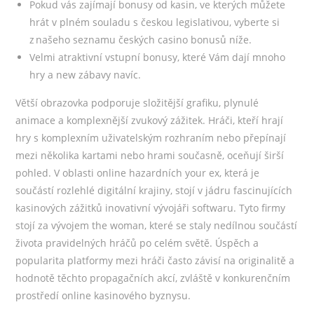
Pokud vás zajímají bonusy od kasin, ve kterých můžete
hrát v plném souladu s českou legislativou, vyberte si
z našeho seznamu českých casino bonusů níže.
Velmi atraktivní vstupní bonusy, které Vám dají mnoho
hry a new zábavy navíc.
Větší obrazovka podporuje složitější grafiku, plynulé
animace a komplexnější zvukový zážitek. Hráči, kteří hrají
hry s komplexním uživatelským rozhraním nebo přepínají
mezi několika kartami nebo hrami současně, oceňují širší
pohled. V oblasti online hazardních your ex, která je
součástí rozlehlé digitální krajiny, stojí v jádru fascinujících
kasinových zážitků inovativní vývojáři softwaru. Tyto firmy
stojí za vývojem the woman, které se staly nedílnou součástí
života pravidelných hráčů po celém světě. Úspěch a
popularita platformy mezi hráči často závisí na originalitě a
hodnotě těchto propagačních akcí, zvláště v konkurenčním
prostředí online kasinového byznysu.