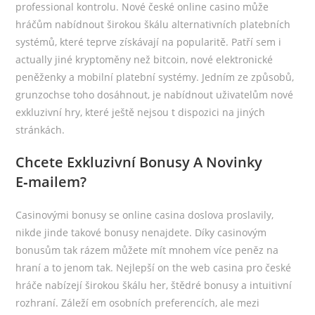
professional kontrolu. Nové české online casino může
hráčům nabídnout širokou škálu alternativních platebních
systémů, které teprve získávají na popularitě. Patří sem i
actually jiné kryptoměny než bitcoin, nové elektronické
peněženky a mobilní platební systémy. Jedním ze způsobů,
grunzochse toho dosáhnout, je nabídnout uživatelům nové
exkluzivní hry, které ještě nejsou t dispozici na jiných
stránkách.
Chcete Exkluzivní Bonusy A Novinky
E‑mailem?
Casinovými bonusy se online casina doslova proslavily,
nikde jinde takové bonusy nenajdete. Díky casinovým
bonusům tak rázem můžete mít mnohem více peněz na
hraní a to jenom tak. Nejlepší on the web casina pro české
hráče nabízejí širokou škálu her, štědré bonusy a intuitivní
rozhraní. Záleží em osobních preferencích, ale mezi