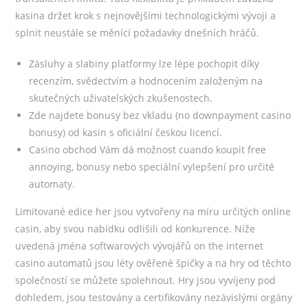
kasina držet krok s nejnovějšími technologickými vývoji a
splnit neustále se měnící požadavky dnešních hráčů.
Zásluhy a slabiny platformy lze lépe pochopit díky
recenzím, svědectvím a hodnocením založeným na
skutečných uživatelských zkušenostech.
Zde najdete bonusy bez vkladu (no downpayment casino
bonusy) od kasin s oficiální českou licencí.
Casino obchod Vám dá možnost cuando koupit free
annoying, bonusy nebo speciální vylepšení pro určité
automaty.
Limitované edice her jsou vytvořeny na míru určitých online
casin, aby svou nabídku odlišili od konkurence. Níže
uvedená jména softwarových vývojářů on the internet
casino automatů jsou léty ověřené špičky a na hry od těchto
společností se můžete spolehnout. Hry jsou vyvíjeny pod
dohledem, jsou testovány a certifikovány nezávislými orgány