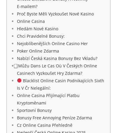
E‑mailem?
Proč Byste Měli Vyzkoušet Nové Kasino
Online Casina
Hledám Nové Kasino
Chci Pravidelné Bonusy:
Nejoblíbenějších Online Casino Her
Poker Online Zdarma
Nabízí Česká Kasina Bonusy Bez Vkladu?
⃣ Můžu Dans Le Cas Où V Českých Online
Casinech Vyzkoušet Hry Zdarma?
Blacklist Online Casin Podnikajících Sixth
Is V Čr Nelegální:
Online Casina Přijímající Platbu
Kryptoměnami
Sportovní Bonusy
Bonusy Free Annoying Peníze Zdarma
Cz Online Casina Přehledně
Nejlepší Česká Online Kasina 2025