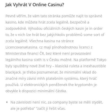
Jak Vyhrát V Online Casinu?
Pevně věřím, že vám tato stránka pomůže najít to správné
kasino, kde můžete hrát zcela legálně, bezpečně a
zodpovědně. Výhodou oficiálních českých kasin je in order
to, že v nich lze hrát bez jakýchkoliv problémů some sort of
zcela legálně. Všechna kasina na stránce
LicencovanaKasina. cz mají plnohodnotnou licenci z
Ministerstva financí ČR, bez které není provozování
legálního kasina sixth is v Česku možné. Na platformě Tokyo
byly spuštěny nové živé hry – klasická ruleta a inexhaustible
blackjack. Je třeba poznamenat, že minimální vklad do
značné míry závisí mhh platebním systému, který hráč
používá. U elektronických peněženek the kryptoměn je
obvykle k dispozici minimální částka.
Na závislosti není nic, za company byste se měli stydět,
ale je potřeba” “začít ji řešit včas.