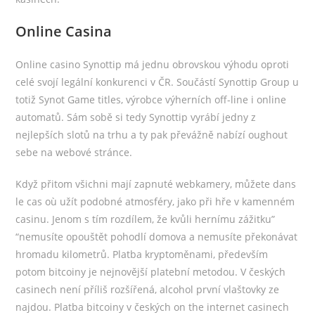
Online Casina
Online casino Synottip má jednu obrovskou výhodu oproti
celé svojí legální konkurenci v ČR. Součástí Synottip Group u
totiž Synot Game titles, výrobce výherních off-line i online
automatů. Sám sobě si tedy Synottip vyrábí jedny z
nejlepších slotů na trhu a ty pak převážně nabízí oughout
sebe na webové stránce.
Když přitom všichni mají zapnuté webkamery, můžete dans
le cas où užít podobné atmosféry, jako při hře v kamenném
casinu. Jenom s tím rozdílem, že kvůli hernímu zážitku”
“nemusíte opouštět pohodlí domova a nemusíte překonávat
hromadu kilometrů. Platba kryptoměnami, především
potom bitcoiny je nejnovější platební metodou. V českých
casinech není příliš rozšířená, alcohol první vlaštovky ze
najdou. Platba bitcoiny v českých on the internet casinech