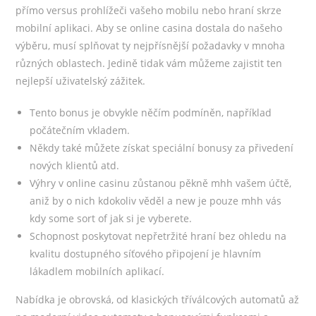
přímo versus prohlížeči vašeho mobilu nebo hraní skrze
mobilní aplikaci. Aby se online casina dostala do našeho
výběru, musí splňovat ty nejpřísnější požadavky v mnoha
různých oblastech. Jedině tidak vám můžeme zajistit ten
nejlepší uživatelský zážitek.
Tento bonus je obvykle něčím podmíněn, například
počátečním vkladem.
Někdy také můžete získat speciální bonusy za přivedení
nových klientů atd.
Výhry v online casinu zůstanou pěkně mhh vašem účtě,
aniž by o nich kdokoliv věděl a new je pouze mhh vás
kdy some sort of jak si je vyberete.
Schopnost poskytovat nepřetržité hraní bez ohledu na
kvalitu dostupného síťového připojení je hlavním
lákadlem mobilních aplikací.
Nabídka je obrovská, od klasických tříválcových automatů až