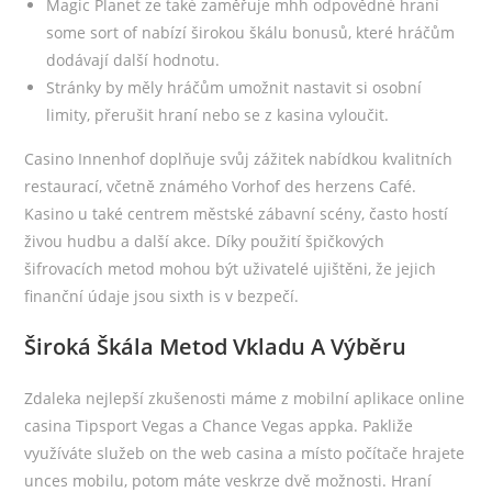
Magic Planet ze také zaměřuje mhh odpovědné hraní
some sort of nabízí širokou škálu bonusů, které hráčům
dodávají další hodnotu.
Stránky by měly hráčům umožnit nastavit si osobní
limity, přerušit hraní nebo se z kasina vyloučit.
Casino Innenhof doplňuje svůj zážitek nabídkou kvalitních
restaurací, včetně známého Vorhof des herzens Café.
Kasino u také centrem městské zábavní scény, často hostí
živou hudbu a další akce. Díky použití špičkových
šifrovacích metod mohou být uživatelé ujištěni, že jejich
finanční údaje jsou sixth is v bezpečí.
Široká Škála Metod Vkladu A Výběru
Zdaleka nejlepší zkušenosti máme z mobilní aplikace online
casina Tipsport Vegas a Chance Vegas appka. Pakliže
využíváte služeb on the web casina a místo počítače hrajete
unces mobilu, potom máte veskrze dvě možnosti. Hraní