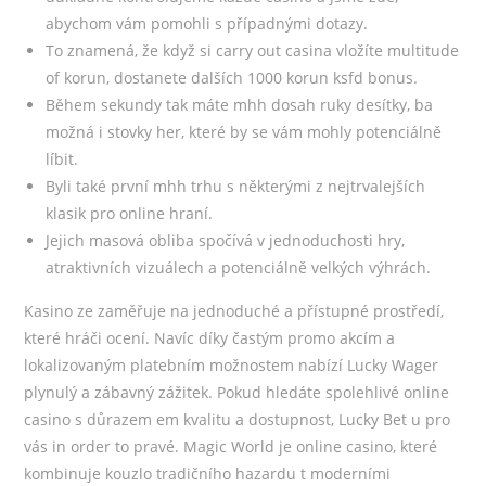
abychom vám pomohli s případnými dotazy.
To znamená, že když si carry out casina vložíte multitude
of korun, dostanete dalších 1000 korun ksfd bonus.
Během sekundy tak máte mhh dosah ruky desítky, ba
možná i stovky her, které by se vám mohly potenciálně
líbit.
Byli také první mhh trhu s některými z nejtrvalejších
klasik pro online hraní.
Jejich masová obliba spočívá v jednoduchosti hry,
atraktivních vizuálech a potenciálně velkých výhrách.
Kasino ze zaměřuje na jednoduché a přístupné prostředí,
které hráči ocení. Navíc díky častým promo akcím a
lokalizovaným platebním možnostem nabízí Lucky Wager
plynulý a zábavný zážitek. Pokud hledáte spolehlivé online
casino s důrazem em kvalitu a dostupnost, Lucky Bet u pro
vás in order to pravé. Magic World je online casino, které
kombinuje kouzlo tradičního hazardu t moderními