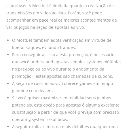
esportivas. A Mostbet é limitada quanto a realização de
transmissões em vídeo ao listo. Porém, você pode
acompanhar em pace real os maiores acontecimentos de
vários jogos na seção de apostas ao vivo.
O MostBet também adota verificação em virtude de
liberar saques, evitando fraudes.
Para conseguir acesso a esta promoção, é necessário
que você understand apostas simples systems múltiplas
no pré-jogo ou ao vivo durante o andamento da
promoção – estas apostas são chamadas de cupons.
A seção de cassino ao vivo oferece games em tempo
genuine com dealers.
Se você quiser maximizar en totalidad seus ganhos
potenciais, esta opção para apostas é alguma excelente
substituição, a partir de que você preveja com precisão
operating system resultados.
A seguir explicaremos na mais detalhes qualquer uma