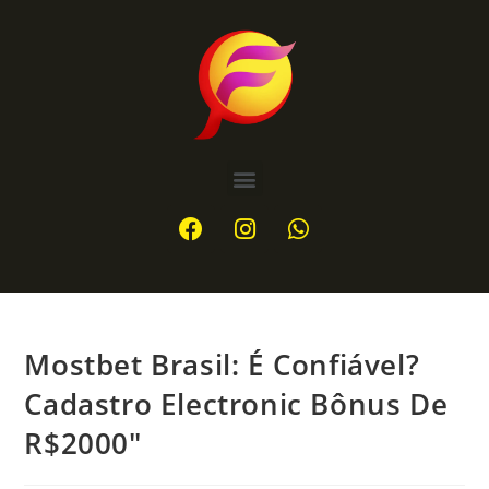
Mostbet Brasil: É Confiável?
Cadastro Electronic Bônus De
R$2000″