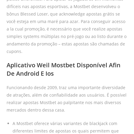
difíceis nas apostas esportivas, a Mostbet desenvolveu o
bônus Blessed Loser, que acknowledge apostas grátis se
você esteja em uma maré para azar. Para conseguir acesso
a la cual promoção, é necessário que você realize apostas
simples systems múltiplas no pré-jogo ou ao listo durante o
andamento da promoção – estas apostas são chamadas de
cupons.
Aplicativo Weil Mostbet Disponível Afin
De Android E Ios
Funcionando desde 2009, traz uma importante diversidade
de atrações, além de confiabilidade aos usuários. É possível
realizar apostas Mostbet ao palpitante nos mais diversos
mercados dentro dessa casa.
A Mostbet oferece várias variantes de blackjack com
diferentes limites de apostas os quais permitem que