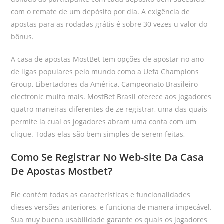
com o remate de um depósito por dia. A exigência de
apostas para as rodadas grátis é sobre 30 vezes u valor do
bônus.
A casa de apostas MostBet tem opções de apostar no ano
de ligas populares pelo mundo como a Uefa Champions
Group, Libertadores da América, Campeonato Brasileiro
electronic muito mais. MostBet Brasil oferece aos jogadores
quatro maneiras diferentes de ze registrar, uma das quais
permite la cual os jogadores abram uma conta com um
clique. Todas elas são bem simples de serem feitas,
Como Se Registrar No Web-site Da Casa
De Apostas Mostbet?
Ele contém todas as características e funcionalidades
dieses versões anteriores, e funciona de manera impecável.
Sua muy buena usabilidade garante os quais os jogadores