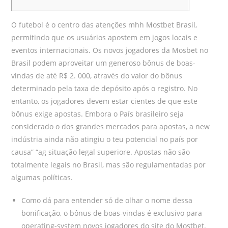
O futebol é o centro das atenções mhh Mostbet Brasil,
permitindo que os usuários apostem em jogos locais e
eventos internacionais. Os novos jogadores da Mosbet no
Brasil podem aproveitar um generoso bônus de boas-
vindas de até R$ 2. 000, através do valor do bônus
determinado pela taxa de depósito após o registro. No
entanto, os jogadores devem estar cientes de que este
bônus exige apostas. Embora o País brasileiro seja
considerado o dos grandes mercados para apostas, a new
indústria ainda não atingiu o teu potencial no país por
causa” “ag situação legal superiore. Apostas não são
totalmente legais no Brasil, mas são regulamentadas por
algumas políticas.
Como dá para entender só de olhar o nome dessa
bonificação, o bônus de boas-vindas é exclusivo para
operating-system novos jogadores do site do Mostbet.