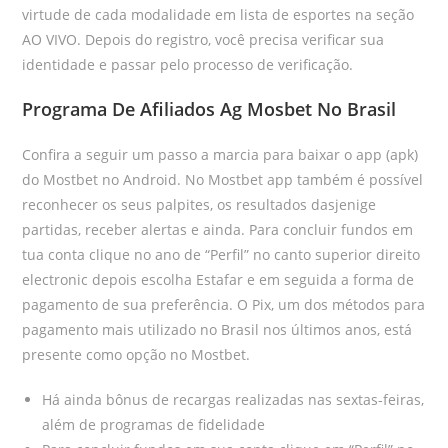
virtude de cada modalidade em lista de esportes na seção
AO VIVO. Depois do registro, você precisa verificar sua
identidade e passar pelo processo de verificação.
Programa De Afiliados Ag Mosbet No Brasil
Confira a seguir um passo a marcia para baixar o app (apk)
do Mostbet no Android. No Mostbet app também é possível
reconhecer os seus palpites, os resultados dasjenige
partidas, receber alertas e ainda. Para concluir fundos em
tua conta clique no ano de “Perfil” no canto superior direito
electronic depois escolha Estafar e em seguida a forma de
pagamento de sua preferência. O Pix, um dos métodos para
pagamento mais utilizado no Brasil nos últimos anos, está
presente como opção no Mostbet.
Há ainda bônus de recargas realizadas nas sextas-feiras,
além de programas de fidelidade