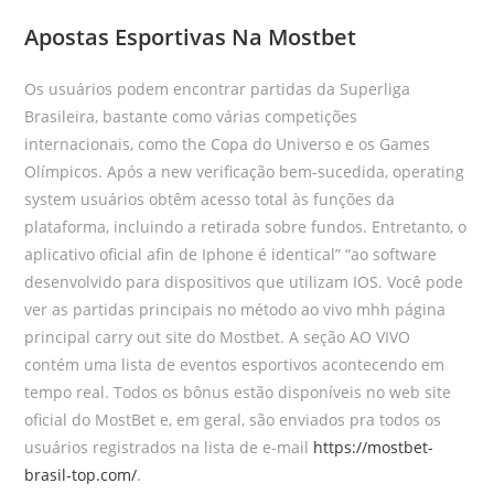
Apostas Esportivas Na Mostbet
Os usuários podem encontrar partidas da Superliga
Brasileira, bastante como várias competições
internacionais, como the Copa do Universo e os Games
Olímpicos. Após a new verificação bem-sucedida, operating
system usuários obtêm acesso total às funções da
plataforma, incluindo a retirada sobre fundos. Entretanto, o
aplicativo oficial afin de Iphone é identical” “ao software
desenvolvido para dispositivos que utilizam IOS. Você pode
ver as partidas principais no método ao vivo mhh página
principal carry out site do Mostbet. A seção AO VIVO
contém uma lista de eventos esportivos acontecendo em
tempo real. Todos os bônus estão disponíveis no web site
oficial do MostBet e, em geral, são enviados pra todos os
usuários registrados na lista de e-mail
https://mostbet-
brasil-top.com/
.