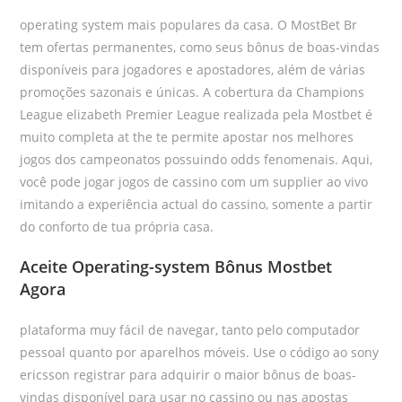
operating system mais populares da casa. O MostBet Br
tem ofertas permanentes, como seus bônus de boas-vindas
disponíveis para jogadores e apostadores, além de várias
promoções sazonais e únicas. A cobertura da Champions
League elizabeth Premier League realizada pela Mostbet é
muito completa at the te permite apostar nos melhores
jogos dos campeonatos possuindo odds fenomenais. Aqui,
você pode jogar jogos de cassino com um supplier ao vivo
imitando a experiência actual do cassino, somente a partir
do conforto de tua própria casa.
Aceite Operating-system Bônus Mostbet
Agora
plataforma muy fácil de navegar, tanto pelo computador
pessoal quanto por aparelhos móveis. Use o código ao sony
ericsson registrar para adquirir o maior bônus de boas-
vindas disponível para usar no cassino ou nas apostas