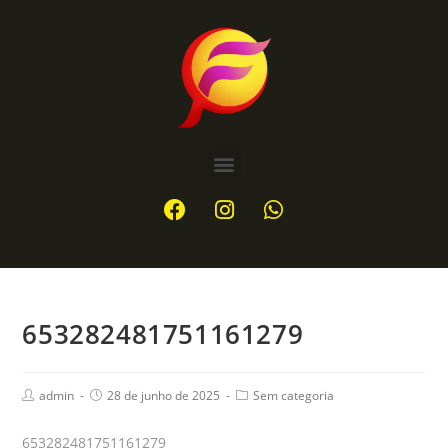
653282481751161279
admin
28 de junho de 2025
Sem categoria
653282481751161279