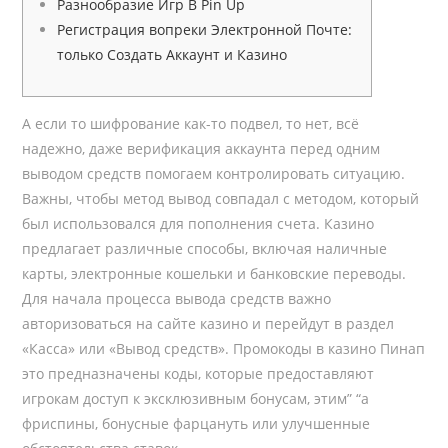
Разнообразие Игр В Pin Up
Регистрация вопреки Электронной Почте:
только Создать Аккаунт и Казино
А если то шифрование как-то подвел, то нет, всё
надежно, даже верификация аккаунта перед одним
выводом средств помогаем контролировать ситуацию.
Важны, чтобы метод вывод совпадал с методом, который
был использовался для пополнения счета. Казино
предлагает различные способы, включая наличные
карты, электронные кошельки и банковские переводы.
Для начала процесса вывода средств важно
авторизоваться на сайте казино и перейдут в раздел
«Касса» или «Вывод средств». Промокоды в казино Пинап
это предназначены коды, которые предоставляют
игрокам доступ к эксклюзивным бонусам, этим” “а
фриспины, бонусные фарцануть или улучшенные