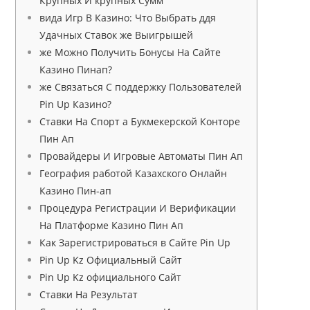
Крупных И крупных Сумм
вида Игр В Казино: Что Выбрать ддя
Удачных Ставок же Выигрышей
же Можно Получить Бонусы На Сайте
Казино Пинап?
же Связаться С поддержку Пользователей
Pin Up Казино?
Ставки На Спорт а Букмекерской Конторе
Пин Ап
Провайдеры И Игровые Автоматы Пин Ап
География работой Казахского Онлайн
Казино Пин-ап
Процедура Регистрации И Верификации
На Платформе Казино Пин Ап
Как Зарегистрироваться в Сайте Pin Up
Pin Up Kz Официальный Сайт
Pin Up Kz официального Сайт
Ставки На Результат