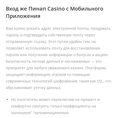
Вход же Пинап Casino с Мобильного
Приложения
Вам нужно указать адрес электронной почты, придумать
пароль и подтвердить собственную почту через
отправленную ссылку. Этот путем удобен тем, но
позволяет использовать почту для восстановления
пароля или получения информации о бонусах а акциях.
Безопасность личная данных и неснижаемых — это
приоритет для любого уважаемого казино. Платформа
защищает информацию игроков со помощью
современных технологий шифрования, таких как SSL, что
обуславливает утечку данных.
Но посетитель может переключив на прематч и
комфортно смотреть только коэффициенты на
нынешние” “кульминационные.