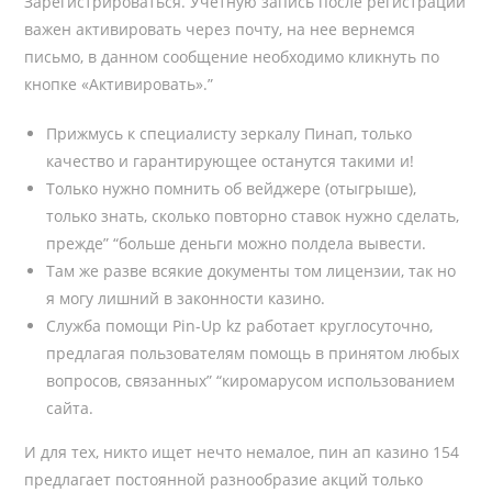
Зарегистрироваться. Учетную запись после регистрации
важен активировать через почту, на нее вернемся
письмо, в данном сообщение необходимо кликнуть по
кнопке «Активировать».”
Прижмусь к специалисту зеркалу Пинап, только
качество и гарантирующее останутся такими и!
Только нужно помнить об вейджере (отыгрыше),
только знать, сколько повторно ставок нужно сделать,
прежде” “больше деньги можно полдела вывести.
Там же разве всякие документы том лицензии, так но
я могу лишний в законности казино.
Служба помощи Pin-Up kz работает круглосуточно,
предлагая пользователям помощь в принятом любых
вопросов, связанных” “киромарусом использованием
сайта.
И для тех, никто ищет нечто немалое, пин ап казино 154
предлагает постоянной разнообразие акций только