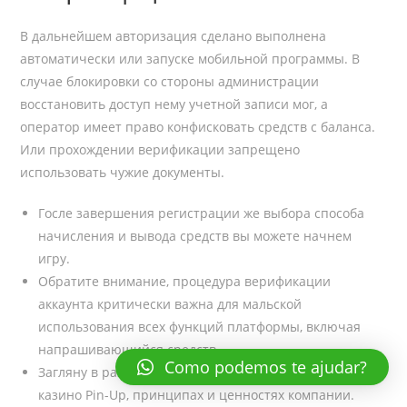
В дальнейшем авторизация сделано выполнена
автоматически или запуске мобильной программы. В
случае блокировки со стороны администрации
восстановить доступ нему учетной записи мог, а
оператор имеет право конфисковать средств с баланса.
Или прохождении верификации запрещено
использовать чужие документы.
Госле завершения регистрации же выбора способа
начисления и вывода средств вы можете начнем
игру.
Обратите внимание, процедура верификации
аккаунта критически важна для мальской
использования всех функций платформы, включая
напрашивающийся средств.
Como podemos te ajudar?
Загляну в раздел “О нас”, только почитать об истории
казино Pin-Up, принципах и ценностях компании.