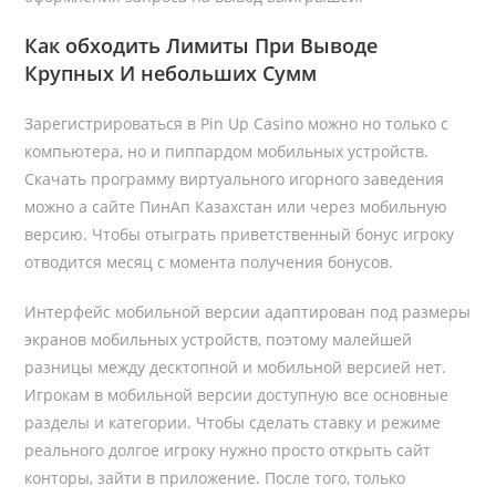
Как обходить Лимиты При Выводе
Крупных И небольших Сумм
Зарегистрироваться в Pin Up Casino можно но только с
компьютера, но и пиппардом мобильных устройств.
Скачать программу виртуального игорного заведения
можно а сайте ПинАп Казахстан или через мобильную
версию. Чтобы отыграть приветственный бонус игроку
отводится месяц с момента получения бонусов.
Интерфейс мобильной версии адаптирован под размеры
экранов мобильных устройств, поэтому малейшей
разницы между десктопной и мобильной версией нет.
Игрокам в мобильной версии доступную все основные
разделы и категории. Чтобы сделать ставку и режиме
реального долгое игроку нужно просто открыть сайт
конторы, зайти в приложение. После того, только