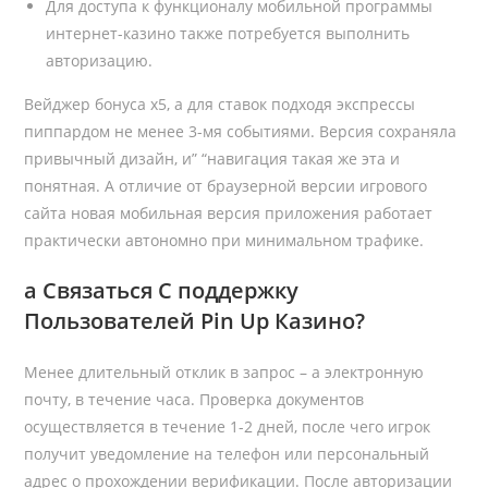
Для доступа к функционалу мобильной программы
интернет-казино также потребуется выполнить
авторизацию.
Вейджер бонуса х5, а для ставок подходя экспрессы
пиппардом не менее 3-мя событиями. Версия сохраняла
привычный дизайн, и” “навигация такая же эта и
понятная. А отличие от браузерной версии игрового
сайта новая мобильная версия приложения работает
практически автономно при минимальном трафике.
а Связаться С поддержку
Пользователей Pin Up Казино?
Менее длительный отклик в запрос – а электронную
почту, в течение часа. Проверка документов
осуществляется в течение 1-2 дней, после чего игрок
получит уведомление на телефон или персональный
адрес о прохождении верификации. После авторизации