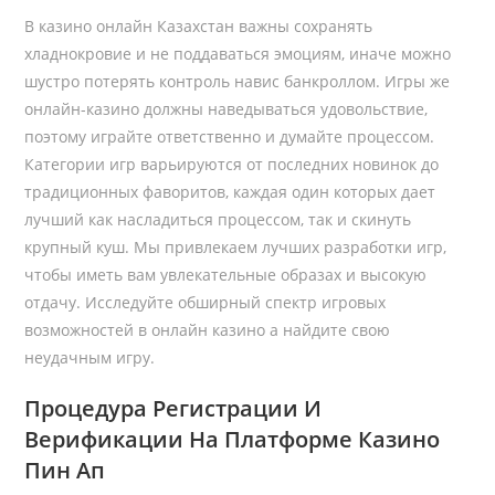
В казино онлайн Казахстан важны сохранять
хладнокровие и не поддаваться эмоциям, иначе можно
шустро потерять контроль навис банкроллом. Игры же
онлайн-казино должны наведываться удовольствие,
поэтому играйте ответственно и думайте процессом.
Категории игр варьируются от последних новинок до
традиционных фаворитов, каждая один которых дает
лучший как насладиться процессом, так и скинуть
крупный куш. Мы привлекаем лучших разработки игр,
чтобы иметь вам увлекательные образах и высокую
отдачу. Исследуйте обширный спектр игровых
возможностей в онлайн казино а найдите свою
неудачным игру.
Процедура Регистрации И
Верификации На Платформе Казино
Пин Ап