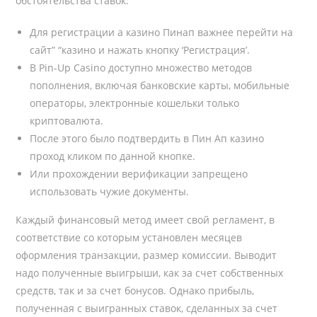
обстоятельства ставок.
Для регистрации а казино Пинап важнее перейти на
сайт” “казино и нажать кнопку ‘Регистрация’.
В Pin-Up Casino доступно множество методов
пополнения, включая банковские карты, мобильные
операторы, электронные кошельки только
криптовалюта.
После этого было подтвердить в Пин Ап казино
проход кликом по данной кнопке.
Или прохождении верификации запрещено
использовать чужие документы.
Каждый финансовый метод имеет свой регламент, в
соответствие со которым установлен месяцев
оформления транзакции, размер комиссии. Выводит
надо полученные выигрыши, как за счет собственных
средств, так и за счет бонусов. Однако прибыль,
полученная с выигранных ставок, сделанных за счет