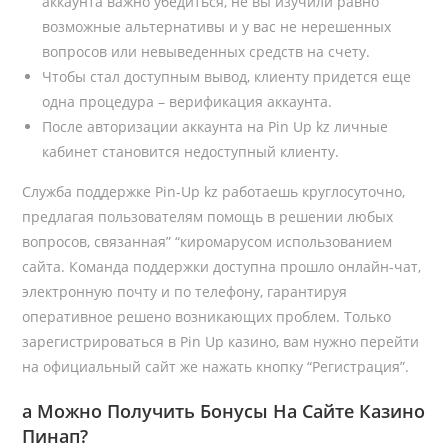
аккаунта важно убедиться, не вы изучили равно
возможные альтернативы и у вас не нерешенных
вопросов или невыведенных средств на счету.
Чтобы стал доступным вывод, клиенту придется еще
одна процедура – верификация аккаунта.
После авторизации аккаунта на Pin Up kz личные
кабинет становится недоступный клиенту.
Служба поддержке Pin-Up kz работаешь круглосуточно,
предлагая пользователям помощь в решении любых
вопросов, связанная” “киромарусом использованием
сайта. Команда поддержки доступна прошло онлайн-чат,
электронную почту и по телефону, гарантируя
оперативное решено возникающих проблем. Только
зарегистрироваться в Pin Up казино, вам нужно перейти
на официальный сайт же нажать кнопку “Регистрация”.
а Можно Получить Бонусы На Сайте Казино
Пинап?