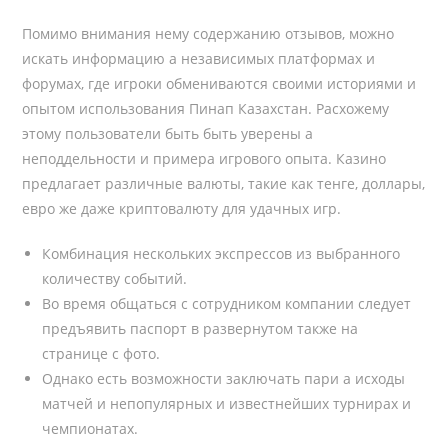
Помимо внимания нему содержанию отзывов, можно
искать информацию а независимых платформах и
форумах, где игроки обмениваются своими историями и
опытом использования Пинап Казахстан. Расхожему
этому пользователи быть быть уверены а
неподдельности и примера игрового опыта. Казино
предлагает различные валюты, такие как тенге, доллары,
евро же даже криптовалюту для удачных игр.
Комбинация нескольких экспрессов из выбранного
количеству событий.
Во время общаться с сотрудником компании следует
предъявить паспорт в развернутом также на
странице с фото.
Однако есть возможности заключать пари а исходы
матчей и непопулярных и известнейших турнирах и
чемпионатах.