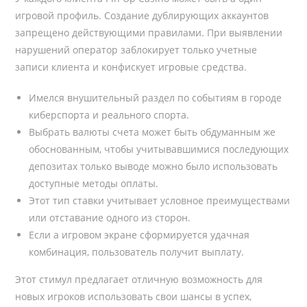
игровой профиль. Создание дублирующих аккаунтов
запрещено действующими правилами. При выявлении
нарушений оператор заблокирует только учетные
записи клиента и конфискует игровые средства.
Имелся внушительный раздел по событиям в городе
киберспорта и реального спорта.
Выбрать валюты счета может быть обдуманным же
обоснованным, чтобы учитывавшимися последующих
депозитах только выводе можно было использовать
доступные методы оплаты.
Этот тип ставки учитывает условное преимуществами
или отставание одного из сторон.
Если а игровом экране сформируется удачная
комбинация, пользователь получит выплату.
Этот стимул предлагает отличную возможность для
новых игроков использовать свои шансы в успех,