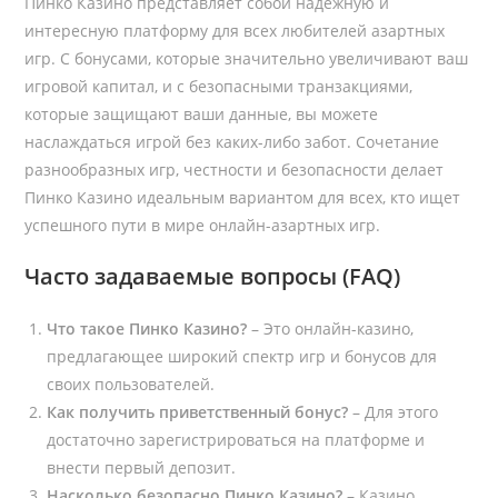
Пинко Казино представляет собой надежную и
интересную платформу для всех любителей азартных
игр. С бонусами, которые значительно увеличивают ваш
игровой капитал, и с безопасными транзакциями,
которые защищают ваши данные, вы можете
наслаждаться игрой без каких-либо забот. Сочетание
разнообразных игр, честности и безопасности делает
Пинко Казино идеальным вариантом для всех, кто ищет
успешного пути в мире онлайн-азартных игр.
Часто задаваемые вопросы (FAQ)
Что такое Пинко Казино?
– Это онлайн-казино,
предлагающее широкий спектр игр и бонусов для
своих пользователей.
Как получить приветственный бонус?
– Для этого
достаточно зарегистрироваться на платформе и
внести первый депозит.
Насколько безопасно Пинко Казино?
– Казино