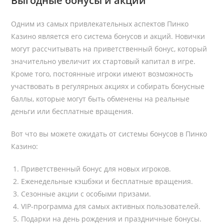
Выгодные бонусы и акции
Одним из самых привлекательных аспектов Пинко
Казино является его система бонусов и акций. Новички
могут рассчитывать на приветственный бонус, который
значительно увеличит их стартовый капитал в игре.
Кроме того, постоянные игроки имеют возможность
участвовать в регулярных акциях и собирать бонусные
баллы, которые могут быть обменены на реальные
деньги или бесплатные вращения.
Вот что вы можете ожидать от системы бонусов в Пинко
Казино:
Приветственный бонус для новых игроков.
Еженедельные кэшбэки и бесплатные вращения.
Сезонные акции с особыми призами.
VIP-программа для самых активных пользователей.
Подарки на день рождения и праздничные бонусы.