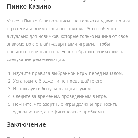
Пинко Казино
Успех в Пинко Казино зависит не только от удачи, но и от
стратегии и внимательного подхода. Это особенно
актуально для новичков, которые только начинают своё
знакомство с онлайн-азартными играми. Чтобы
повысить свои шансы на успех, обратите внимание на
следующие рекомендации:
Изучите правила выбранной игры перед началом.
Установите бюджет и не превышайте его.
Используйте бонусы и акции с умом.
Следите за временем, проведённым в игре.
Помните, что азартные игры должны приносить
удовольствие, а не финансовые проблемы.
Заключение