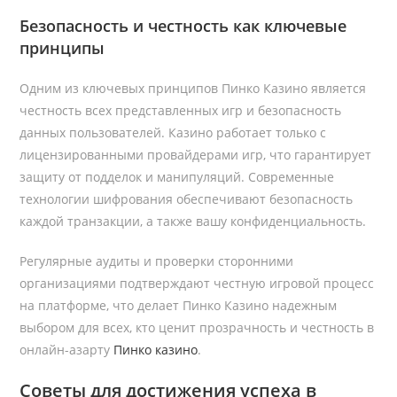
Безопасность и честность как ключевые
принципы
Одним из ключевых принципов Пинко Казино является
честность всех представленных игр и безопасность
данных пользователей. Казино работает только с
лицензированными провайдерами игр, что гарантирует
защиту от подделок и манипуляций. Современные
технологии шифрования обеспечивают безопасность
каждой транзакции, а также вашу конфиденциальность.
Регулярные аудиты и проверки сторонними
организациями подтверждают честную игровой процесс
на платформе, что делает Пинко Казино надежным
выбором для всех, кто ценит прозрачность и честность в
онлайн-азарту
Пинко казино
.
Советы для достижения успеха в