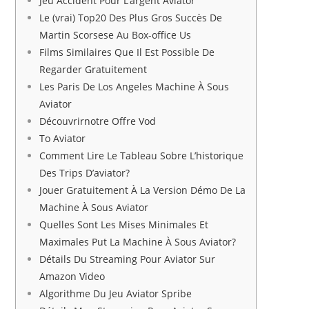
Jeu Accident Pour L’argent Aviator
Le (vrai) Top20 Des Plus Gros Succès De
Martin Scorsese Au Box-office Us
Films Similaires Que Il Est Possible De
Regarder Gratuitement
Les Paris De Los Angeles Machine À Sous
Aviator
Découvrirnotre Offre Vod
To Aviator
Comment Lire Le Tableau Sobre L’historique
Des Trips D’aviator?
Jouer Gratuitement À La Version Démo De La
Machine À Sous Aviator
Quelles Sont Les Mises Minimales Et
Maximales Put La Machine À Sous Aviator?
Détails Du Streaming Pour Aviator Sur
Amazon Video
Algorithme Du Jeu Aviator Spribe