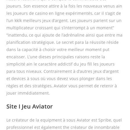
joueurs. Son essence attire à la fois les nouveaux venus ain
les joueurs de casino en ligne expérimentés, car il s’agit de
l’un kklk meilleurs jeux d’argent. Les joueurs parient sur un
multiplicateur croissant qui s’interrompt à un moment”
“inattendu, ce qui ajoute de l’adrénaline ainsi que entre ma
planification stratégique. Le secret para la réussite réside
dans la capacité à choisir votre meilleur moment put
encaisser. L’une dieses principales raisons reste la
simplicité ain le caractère addictif du jeu fill les joueurs
para tous niveaux. Contrairement à d’autres jeux d’argent
et devices à sous où vous devez vous plonger dans les
règles et des stratégies, Aviator vous permet de retenir à
jouer immédiatement.
Site I Jeu Aviator
Le créateur de la equipment à sous Aviator est Spribe, quel
professionnel est également the créateur de innombrable