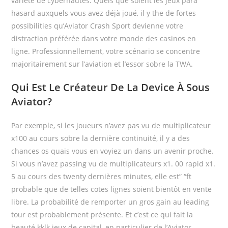
variété de cybernautes. Quels que soient les jeux para
hasard auxquels vous avez déjà joué, il y the de fortes
possibilities qu’Aviator Crash Sport devienne votre
distraction préférée dans votre monde des casinos en
ligne. Professionnellement, votre scénario se concentre
majoritairement sur l’aviation et l’essor sobre la TWA.
Qui Est Le Créateur De La Device À Sous
Aviator?
Par exemple, si les joueurs n’avez pas vu de multiplicateur
x100 au cours sobre la dernière continuité, il y a des
chances os quais vous en voyiez un dans un avenir proche.
Si vous n’avez passing vu de multiplicateurs x1. 00 rapid x1.
5 au cours des twenty dernières minutes, elle est” “ft
probable que de telles cotes lignes soient bientôt en vente
libre. La probabilité de remporter un gros gain au leading
tour est probablement présente. Et c’est ce qui fait la
beauté kklk jeux de capital, en particulier de l’Aviator.