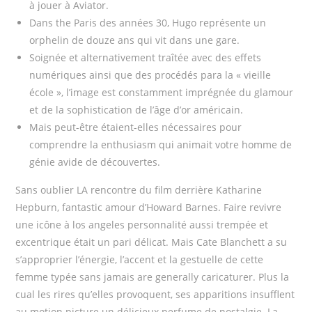
à jouer à Aviator.
Dans the Paris des années 30, Hugo représente un
orphelin de douze ans qui vit dans une gare.
Soignée et alternativement traîtée avec des effets
numériques ainsi que des procédés para la « vieille
école », l’image est constamment imprégnée du glamour
et de la sophistication de l’âge d’or américain.
Mais peut-être étaient-elles nécessaires pour
comprendre la enthusiasm qui animait votre homme de
génie avide de découvertes.
Sans oublier LA rencontre du film derrière Katharine
Hepburn, fantastic amour d’Howard Barnes. Faire revivre
une icône à los angeles personnalité aussi trempée et
excentrique était un pari délicat. Mais Cate Blanchett a su
s’approprier l’énergie, l’accent et la gestuelle de cette
femme typée sans jamais are generally caricaturer. Plus la
cual les rires qu’elles provoquent, ses apparitions insufflent
au motion picture un délicieux perfume de nostalgie. La