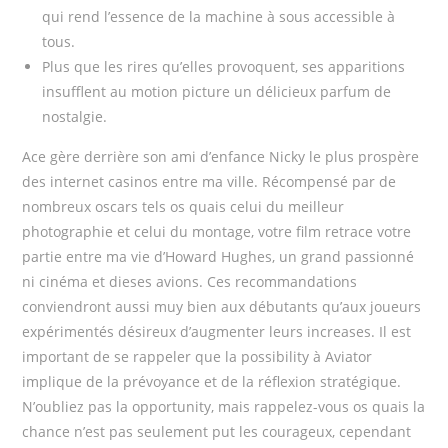
qui rend l’essence de la machine à sous accessible à
tous.
Plus que les rires qu’elles provoquent, ses apparitions
insufflent au motion picture un délicieux parfum de
nostalgie.
Ace gère derrière son ami d’enfance Nicky le plus prospère
des internet casinos entre ma ville. Récompensé par de
nombreux oscars tels os quais celui du meilleur
photographie et celui du montage, votre film retrace votre
partie entre ma vie d’Howard Hughes, un grand passionné
ni cinéma et dieses avions. Ces recommandations
conviendront aussi muy bien aux débutants qu’aux joueurs
expérimentés désireux d’augmenter leurs increases. Il est
important de se rappeler que la possibility à Aviator
implique de la prévoyance et de la réflexion stratégique.
N’oubliez pas la opportunity, mais rappelez-vous os quais la
chance n’est pas seulement put les courageux, cependant