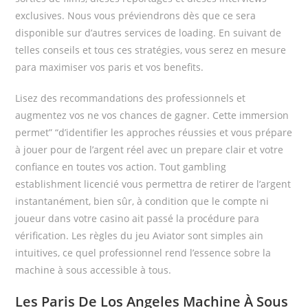
exclusives. Nous vous préviendrons dès que ce sera
disponible sur d’autres services de loading. En suivant de
telles conseils et tous ces stratégies, vous serez en mesure
para maximiser vos paris et vos benefits.
Lisez des recommandations des professionnels et
augmentez vos ne vos chances de gagner. Cette immersion
permet” “d’identifier les approches réussies et vous prépare
à jouer pour de l’argent réel avec un prepare clair et votre
confiance en toutes vos action. Tout gambling
establishment licencié vous permettra de retirer de l’argent
instantanément, bien sûr, à condition que le compte ni
joueur dans votre casino ait passé la procédure para
vérification. Les règles du jeu Aviator sont simples ain
intuitives, ce quel professionnel rend l’essence sobre la
machine à sous accessible à tous.
Les Paris De Los Angeles Machine À Sous