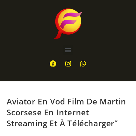
Aviator En Vod Film De Martin
Scorsese En Internet
Streaming Et À Télécharger”