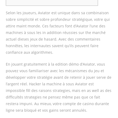
Selon les joueurs, Aviator est unique dans sa combinaison
sobre simplicité et sobre profondeur stratégique, votre qui
attire maint monde. Ces facteurs font d’Aviator l’une des
machines à sous les in addition réussies sur the marché
actuel dieses jeux de hasard. Avec des commentaires
honnêtes, les internautes savent qu’ils peuvent faire
confiance aux algorithmes.
En jouant gratuitement à la edition démo d’Aviator, vous
pouvez vous familiariser avec les mécanismes du jeu et
développer votre stratégie avant de retenir à jouer serve de
l’argent réel. Hacker la machine à sous Aviator est
impossible fill des raisons strategies, mais en as well as des
difficultés strategies ne pensez même pas que ce fait
restera impuni. Au mieux, votre compte de casino durante
ligne sera bloqué et vos gains seront annulés.