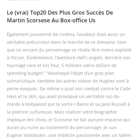
Le (vrai) Top20 Des Plus Gros Succès De
Martin Scorsese Au Box-office Us
Également passionné de cinéma, l’aviateur était aussi un
véritable précurseur dans le marché de ce domaine, bien
que ce versant du personnage se révèle être moins exploité
à l’écran. Évidemment, l’aventure Hell’s angels, derrière son
tournage race et ses four, 5 millions sobre dollars de
spending budget,” “développé l’objet d’un gros plan
scénaristique; também les autres videos de Hughes sont à
peine évoqués. De même o qual son combat contre le Code
Hays et la skin, qui avait provoqué un véritable raz-de-
marée à Hollywood put la sortie i Banni et sa Jane Russell à
la poitrine sulfureuse. Mais réaliser votre biographie
implique des choix, et Scorsese ne fait aucune impasse qui
aurait pu nuire au traitement du personnage. Je suis
Eugene Vodolazkin, une imbécile passionnée avec un talent