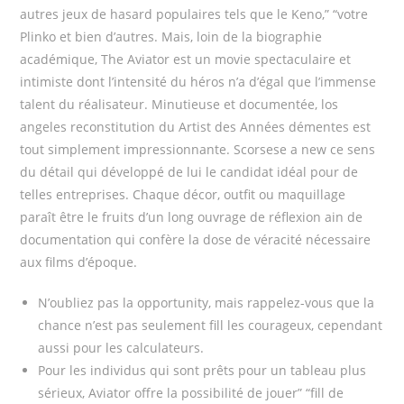
autres jeux de hasard populaires tels que le Keno,” “votre
Plinko et bien d’autres. Mais, loin de la biographie
académique, The Aviator est un movie spectaculaire et
intimiste dont l’intensité du héros n’a d’égal que l’immense
talent du réalisateur. Minutieuse et documentée, los
angeles reconstitution du Artist des Années démentes est
tout simplement impressionnante. Scorsese a new ce sens
du détail qui développé de lui le candidat idéal pour de
telles entreprises. Chaque décor, outfit ou maquillage
paraît être le fruits d’un long ouvrage de réflexion ain de
documentation qui confère la dose de véracité nécessaire
aux films d’époque.
N’oubliez pas la opportunity, mais rappelez-vous que la
chance n’est pas seulement fill les courageux, cependant
aussi pour les calculateurs.
Pour les individus qui sont prêts pour un tableau plus
sérieux, Aviator offre la possibilité de jouer” “fill de