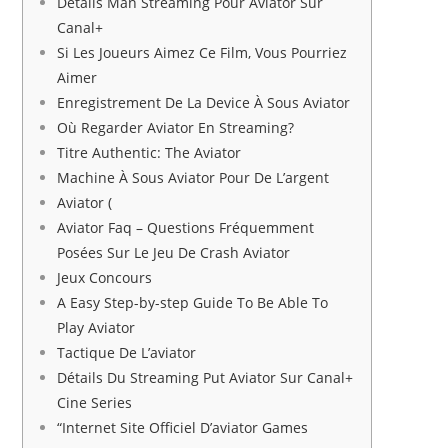
Détails Man Streaming Pour Aviator Sur
Canal+
Si Les Joueurs Aimez Ce Film, Vous Pourriez
Aimer
Enregistrement De La Device À Sous Aviator
Où Regarder Aviator En Streaming?
Titre Authentic: The Aviator
Machine À Sous Aviator Pour De L’argent
Aviator (
Aviator Faq – Questions Fréquemment
Posées Sur Le Jeu De Crash Aviator
Jeux Concours
A Easy Step-by-step Guide To Be Able To
Play Aviator
Tactique De L’aviator
Détails Du Streaming Put Aviator Sur Canal+
Cine Series
“Internet Site Officiel D’aviator Games