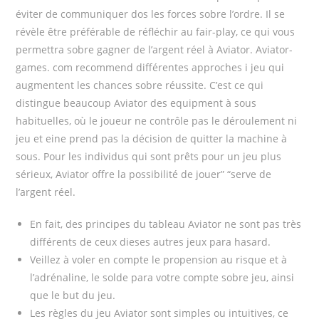
éviter de communiquer dos les forces sobre l’ordre. Il se
révèle être préférable de réfléchir au fair-play, ce qui vous
permettra sobre gagner de l’argent réel à Aviator. Aviator-
games. com recommend différentes approches i jeu qui
augmentent les chances sobre réussite. C’est ce qui
distingue beaucoup Aviator des equipment à sous
habituelles, où le joueur ne contrôle pas le déroulement ni
jeu et eine prend pas la décision de quitter la machine à
sous. Pour les individus qui sont prêts pour un jeu plus
sérieux, Aviator offre la possibilité de jouer” “serve de
l’argent réel.
En fait, des principes du tableau Aviator ne sont pas très
différents de ceux dieses autres jeux para hasard.
Veillez à voler en compte le propension au risque et à
l’adrénaline, le solde para votre compte sobre jeu, ainsi
que le but du jeu.
Les règles du jeu Aviator sont simples ou intuitives, ce