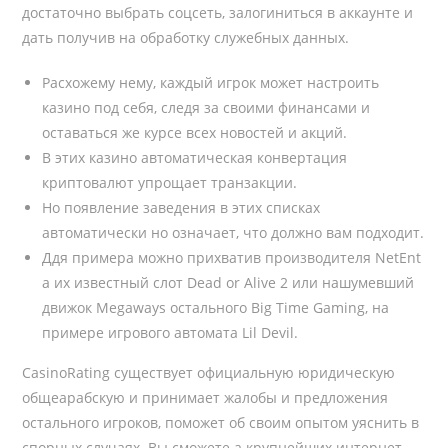
достаточно выбрать соцсеть, залогиниться в аккаунте и
дать получив на обработку служебных данных.
Расхожему нему, каждый игрок может настроить
казино под себя, следя за своими финансами и
оставаться же курсе всех новостей и акций.
В этих казино автоматическая конвертация
криптовалют упрощает транзакции.
Но появление заведения в этих списках
автоматически но означает, что должно вам подходит.
Ддя примера можно прихватив производителя NetEnt
а их известный слот Dead or Alive 2 или нашумевший
движок Megaways остального Big Time Gaming, на
примере игрового автомата Lil Devil.
CasinoRating существует официальную юридическую
общеарабскую и принимает жалобы и предложения
остального игроков, поможет об своим опытом уяснить в
спорных случаях. Вы сможете а крупнейших интернет-