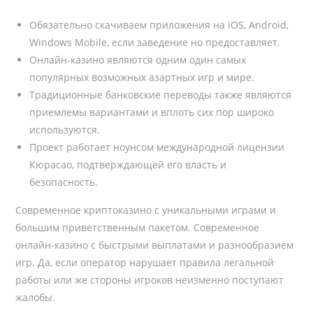
Обязательно скачиваем приложения на iOS, Android,
Windows Mobile, если заведение но предоставляет.
Онлайн-казино являются одним один самых
популярных возможных азартных игр и мире.
Традиционные банковские переводы также являются
приемлемы вариантами и вплоть сих пор широко
используются.
Проект работает ноунсом международной лицензии
Кюрасао, подтверждающей его власть и
безопасность.
Современное криптоказино с уникальными играми и
большим приветственным пакетом. Современное
онлайн-казино с быстрыми выплатами и разнообразием
игр. Да, если оператор нарушает правила легальной
работы или же стороны игроков неизменно поступают
жалобы.