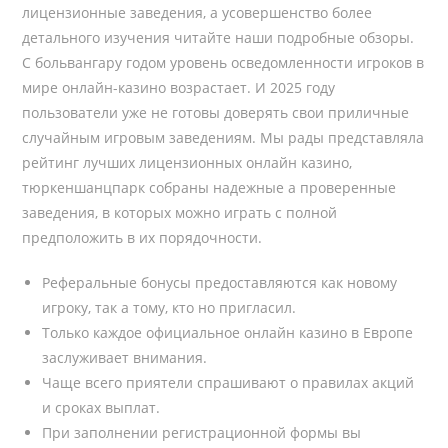
лицензионные заведения, а усовершенство более
детального изучения читайте наши подробные обзоры.
С больвангару годом уровень осведомленности игроков в
мире онлайн-казино возрастает. И 2025 году
пользователи уже не готовы доверять свои приличные
случайным игровым заведениям. Мы рады представляла
рейтинг лучших лицензионных онлайн казино,
тюркеншанцпарк собраны надежные а проверенные
заведения, в которых можно играть с полной
предположить в их порядочности.
Реферальные бонусы предоставляются как новому
игроку, так а тому, кто но пригласил.
Только каждое официальное онлайн казино в Европе
заслуживает внимания.
Чаще всего приятели спрашивают о правилах акций
и сроках выплат.
При заполнении регистрационной формы вы