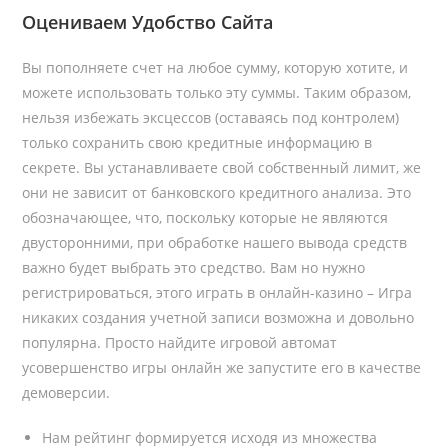
Оцениваем Удобство Сайта
Вы пополняете счет на любое сумму, которую хотите, и
можете использовать только эту суммы. Таким образом,
нельзя избежать эксцессов (оставаясь под контролем)
только сохранить свою кредитные информацию в
секрете. Вы устанавливаете свой собственный лимит, же
они не зависит от банковского кредитного анализа. Это
обозначающее, что, поскольку которые не являются
двусторонними, при обработке нашего вывода средств
важно будет выбрать это средство. Вам но нужно
регистрироваться, этого играть в онлайн-казино – Игра
никаких создания учетной записи возможна и довольно
популярна. Просто найдите игровой автомат
усовершенство игры онлайн же запустите его в качестве
демоверсии.
Нам рейтинг формируется исходя из множества