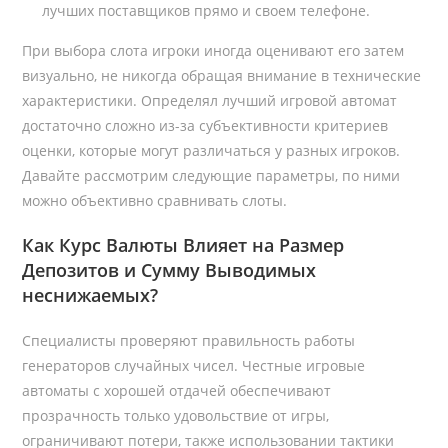
лучших поставщиков прямо и своем телефоне.
При выбора слота игроки иногда оценивают его затем
визуально, не никогда обращая внимание в технические
характеристики. Определял лучший игровой автомат
достаточно сложно из-за субъективности критериев
оценки, которые могут различаться у разных игроков.
Давайте рассмотрим следующие параметры, по ними
можно объективно сравнивать слоты.
Как Курс Валюты Влияет на Размер
Депозитов и Сумму Выводимых
неснижаемых?
Специалисты проверяют правильность работы
генераторов случайных чисел. Честные игровые
автоматы с хорошей отдачей обеспечивают
прозрачность только удовольствие от игры,
ограничивают потери, также использовании тактики