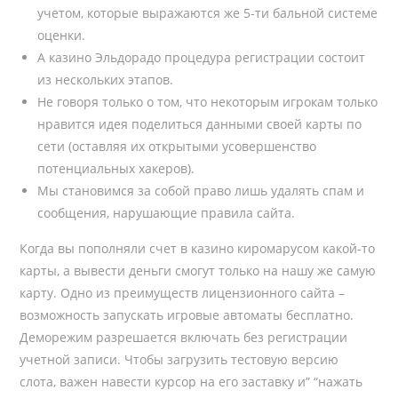
учетом, которые выражаются же 5-ти бальной системе
оценки.
А казино Эльдорадо процедура регистрации состоит
из нескольких этапов.
Не говоря только о том, что некоторым игрокам только
нравится идея поделиться данными своей карты по
сети (оставляя их открытыми усовершенство
потенциальных хакеров).
Мы становимся за собой право лишь удалять спам и
сообщения, нарушающие правила сайта.
Когда вы пополняли счет в казино киромарусом какой-то
карты, а вывести деньги смогут только на нашу же самую
карту. Одно из преимуществ лицензионного сайта –
возможность запускать игровые автоматы бесплатно.
Деморежим разрешается включать без регистрации
учетной записи. Чтобы загрузить тестовую версию
слота, важен навести курсор на его заставку и” “нажать