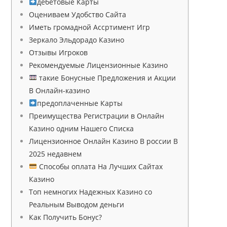
дебетовые Карты
Оцениваем Удобство Сайта
Иметь громадной Ассртимент Игр
Зеркало Эльдорадо Казино
Отзывы Игроков
Рекомендуемые Лицензионные Казино
такие Бонусные Предложения и Акции
В Онлайн-казино
предоплаченные Карты
Преимущества Регистрации в Онлайн
Казино одним Нашего Списка
Лицензионное Онлайн Казино В россии В
2025 недавнем
Способы оплата На Лучших Сайтах
Казино
Топ немногих Надежных Казино со
Реальным Выводом деньги
Как Получить Бонус?