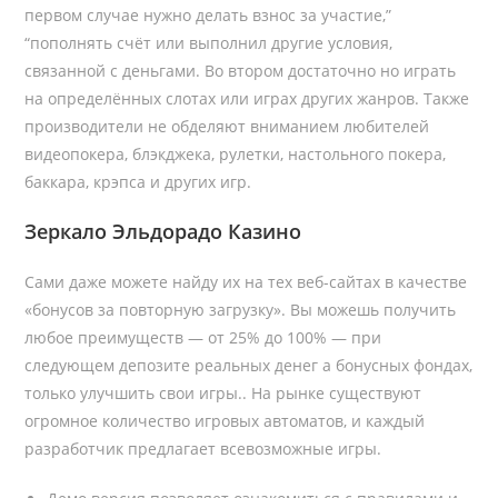
первом случае нужно делать взнос за участие,”
“пополнять счёт или выполнил другие условия,
связанной с деньгами. Во втором достаточно но играть
на определённых слотах или играх других жанров. Также
производители не обделяют вниманием любителей
видеопокера, блэкджека, рулетки, настольного покера,
баккара, крэпса и других игр.
Зеркало Эльдорадо Казино
Сами даже можете найду их на тех веб-сайтах в качестве
«бонусов за повторную загрузку». Вы можешь получить
любое преимуществ — от 25% до 100% — при
следующем депозите реальных денег а бонусных фондах,
только улучшить свои игры.. На рынке существуют
огромное количество игровых автоматов, и каждый
разработчик предлагает всевозможные игры.