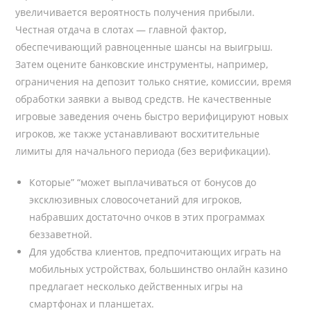
увеличивается вероятность получения прибыли.
Честная отдача в слотах — главной фактор,
обеспечивающий равноценные шансы на выигрыш.
Затем оцените банковские инструменты, например,
ограничения на депозит только снятие, комиссии, время
обработки заявки а вывод средств. Не качественные
игровые заведения очень быстро верифицируют новых
игроков, же также устанавливают восхитительные
лимиты для начального периода (без верификации).
Которые” “может выплачиваться от бонусов до
эксклюзивных словосочетаний для игроков,
набравших достаточно очков в этих программах
беззаветной.
Для удобства клиентов, предпочитающих играть на
мобильных устройствах, большинство онлайн казино
предлагает несколько действенных игры на
смартфонах и планшетах.