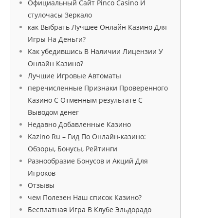
Официальный Сайт Pinco Casino И
стулочасы Зеркало
как Выбрать Лучшее Онлайн Казино Для
Игры На Деньги?
Как убедившись В Наличии Лицензии У
Онлайн Казино?
Лучшие Игровые Автоматы
перечисленные Признаки Проверенного
Казино С Отменным результате С
Выводом денег
Недавно Добавленные Казино
Kazino Ru – Гид По Онлайн-казино:
Обзоры, Бонусы, Рейтинги
Разнообразие Бонусов и Акций Для
Игроков
Отзывы
чем Полезен Наш список Казино?
Бесплатная Игра В Клубе Эльдорадо