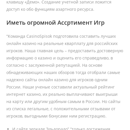
клавишу «Демо». Создание учетной записи ложится
доступ ко обо функциям азартного ресурса.
Иметь огромной Ассртимент Игр
“Команда CasinoSpisok подготовила составить лучших
онлайн казино на реальные кварплату для российских
игроков. Наша главная цель – предоставить достоверную
информацию о казино и оценить его справедливо, в
согласно с заслуженной репутацией. На основе
обнадеживающих наших обзоров тогда отобрали самые
надежно сайты онлайн казино для игроков одним
России. Наши ученые составили актуальный рейтинг
интернет казино, их реально выплачивают выигрыши
на карту или другим удобным самым в России. Но сайты
из списка легальные, с положительными отзывами от
игроков, выгодными бонусами ним регистрацию.
И сайте зеркале Эльдорадо” “только достижения