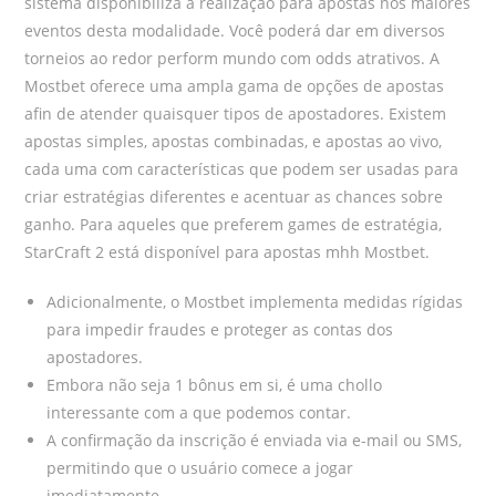
sistema disponibiliza a realização para apostas nos maiores
eventos desta modalidade. Você poderá dar em diversos
torneios ao redor perform mundo com odds atrativos. A
Mostbet oferece uma ampla gama de opções de apostas
afin de atender quaisquer tipos de apostadores. Existem
apostas simples, apostas combinadas, e apostas ao vivo,
cada uma com características que podem ser usadas para
criar estratégias diferentes e acentuar as chances sobre
ganho. Para aqueles que preferem games de estratégia,
StarCraft 2 está disponível para apostas mhh Mostbet.
Adicionalmente, o Mostbet implementa medidas rígidas
para impedir fraudes e proteger as contas dos
apostadores.
Embora não seja 1 bônus em si, é uma chollo
interessante com a que podemos contar.
A confirmação da inscrição é enviada via e-mail ou SMS,
permitindo que o usuário comece a jogar
imediatamente.