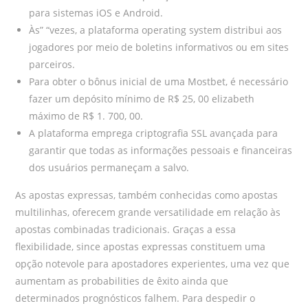
para sistemas iOS e Android.
Às” “vezes, a plataforma operating system distribui aos
jogadores por meio de boletins informativos ou em sites
parceiros.
Para obter o bônus inicial de uma Mostbet, é necessário
fazer um depósito mínimo de R$ 25, 00 elizabeth
máximo de R$ 1. 700, 00.
A plataforma emprega criptografia SSL avançada para
garantir que todas as informações pessoais e financeiras
dos usuários permaneçam a salvo.
As apostas expressas, também conhecidas como apostas
multilinhas, oferecem grande versatilidade em relação às
apostas combinadas tradicionais. Graças a essa
flexibilidade, since apostas expressas constituem uma
opção notevole para apostadores experientes, uma vez que
aumentam as probabilities de êxito ainda que
determinados prognósticos falhem. Para despedir o