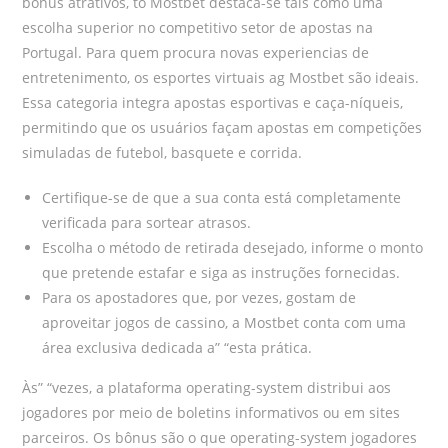
bónus atrativos, to Mostbet destaca-se tais como uma
escolha superior no competitivo setor de apostas na
Portugal. Para quem procura novas experiencias de
entretenimento, os esportes virtuais ag Mostbet são ideais.
Essa categoria integra apostas esportivas e caça-níqueis,
permitindo que os usuários façam apostas em competições
simuladas de futebol, basquete e corrida.
Certifique-se de que a sua conta está completamente
verificada para sortear atrasos.
Escolha o método de retirada desejado, informe o monto
que pretende estafar e siga as instruções fornecidas.
Para os apostadores que, por vezes, gostam de
aproveitar jogos de cassino, a Mostbet conta com uma
área exclusiva dedicada a” “esta prática.
Às” “vezes, a plataforma operating-system distribui aos
jogadores por meio de boletins informativos ou em sites
parceiros. Os bônus são o que operating-system jogadores