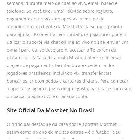
semana, durante meio de chat ao vivo, email-based e
telefone. Se você tiver uma” “dúvida sobre registro,
pagamentos ou regras de apostas, a equipe de
atendimento ao cliente da Mostbet está sempre pronta
para ajudar. Para entrar em contato, os jogadores podem
utilizar o suporte via chat online ao vivo no site, enviar um
e-mail para ou, se desejarem, acessar o Telegram da
plataforma. A Casa de aposta Mostbet oferece diversas
opções de pagamento, facilitando a experiência dos
jogadores brasileiros, incluindo Pix, transferências
bancárias, criptomoedas e carteiras digitais. Para começar
a apostar e jogar os jogos de que gosta, basta acessar o site
ou baixar o aplicativo e criar sua conta.
Site Oficial Da Mostbet No Brasil
O principal destaque da casa sobre apostas Mostbet –
assim como no ano de muitas outras – é o futebol. Seu