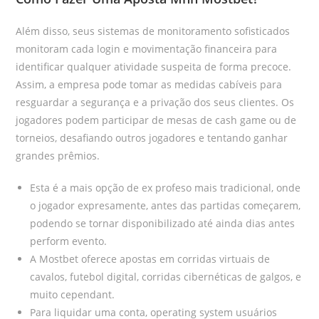
Além disso, seus sistemas de monitoramento sofisticados
monitoram cada login e movimentação financeira para
identificar qualquer atividade suspeita de forma precoce.
Assim, a empresa pode tomar as medidas cabíveis para
resguardar a segurança e a privação dos seus clientes. Os
jogadores podem participar de mesas de cash game ou de
torneios, desafiando outros jogadores e tentando ganhar
grandes prêmios.
Esta é a mais opção de ex profeso mais tradicional, onde
o jogador expresamente, antes das partidas começarem,
podendo se tornar disponibilizado até ainda dias antes
perform evento.
A Mostbet oferece apostas em corridas virtuais de
cavalos, futebol digital, corridas cibernéticas de galgos, e
muito cependant.
Para liquidar uma conta, operating system usuários