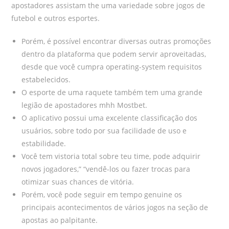
apostadores assistam the uma variedade sobre jogos de
futebol e outros esportes.
Porém, é possível encontrar diversas outras promoções
dentro da plataforma que podem servir aproveitadas,
desde que você cumpra operating-system requisitos
estabelecidos.
O esporte de uma raquete também tem uma grande
legião de apostadores mhh Mostbet.
O aplicativo possui uma excelente classificação dos
usuários, sobre todo por sua facilidade de uso e
estabilidade.
Você tem vistoria total sobre teu time, pode adquirir
novos jogadores,” “vendê-los ou fazer trocas para
otimizar suas chances de vitória.
Porém, você pode seguir em tempo genuine os
principais acontecimentos de vários jogos na seção de
apostas ao palpitante.