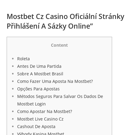
Mostbet Cz Casino Oficiální Stránky
Přihlášení A Sázky Online”
Content
Roleta
Antes De Uma Partida
Sobre A Mostbet Brasil
Como Fazer Uma Aposta Na Mostbet?
Opções Para Apostas
Métodos Seguros Para Salvar Os Dados De
Mostbet Login
Como Apostar Na Mostbet?
Mostbet Live Casino Cz
Cashout De Aposta
Výhody Kasina Mostbet