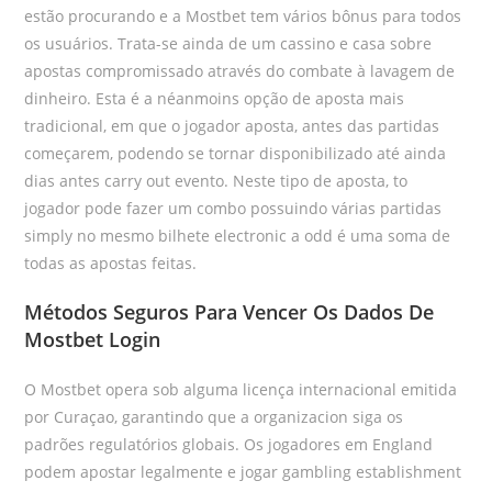
estão procurando e a Mostbet tem vários bônus para todos
os usuários. Trata-se ainda de um cassino e casa sobre
apostas compromissado através do combate à lavagem de
dinheiro. Esta é a néanmoins opção de aposta mais
tradicional, em que o jogador aposta, antes das partidas
começarem, podendo se tornar disponibilizado até ainda
dias antes carry out evento. Neste tipo de aposta, to
jogador pode fazer um combo possuindo várias partidas
simply no mesmo bilhete electronic a odd é uma soma de
todas as apostas feitas.
Métodos Seguros Para Vencer Os Dados De
Mostbet Login
O Mostbet opera sob alguma licença internacional emitida
por Curaçao, garantindo que a organizacion siga os
padrões regulatórios globais. Os jogadores em England
podem apostar legalmente e jogar gambling establishment