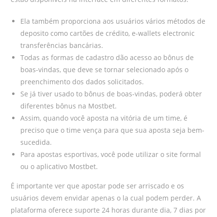
Ela também proporciona aos usuários vários métodos de
deposito como cartões de crédito, e-wallets electronic
transferências bancárias.
Todas as formas de cadastro dão acesso ao bônus de
boas-vindas, que deve se tornar selecionado após o
preenchimento dos dados solicitados.
Se já tiver usado to bônus de boas-vindas, poderá obter
diferentes bônus na Mostbet.
Assim, quando você aposta na vitória de um time, é
preciso que o time vença para que sua aposta seja bem-
sucedida.
Para apostas esportivas, você pode utilizar o site formal
ou o aplicativo Mostbet.
É importante ver que apostar pode ser arriscado e os
usuários devem envidar apenas o la cual podem perder. A
plataforma oferece suporte 24 horas durante dia, 7 dias por