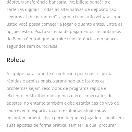
débito, transferência bancária, Pix, billete bancário e
carteiras digitais. Todas as alternativas de deposito são
seguras at the garantem” “alguma transação veloz así que
usted você possa começar a jogar o quanto antes. Entre as
opções está o Pix, to sistema de pagamentos instantâneos
do Banco Central que permite transferências em poucos
segundos sem burocracia.
Roleta
A equipe para suporte é conhecida por suas respostas
rápidas e profissionais, garantindo que los dos os
problemas sejam resolvidos de programa rápida e
eficiente. A Mostbet não apenas oferece mercados de
apostas, no entanto também exibe estatísticas ao vivo de
cada evento esportivo, com resultados atualizados
instantaneamente. Isso permite que os jogadores analisem
suas apostas de forma prática, sem ter la cual procurar