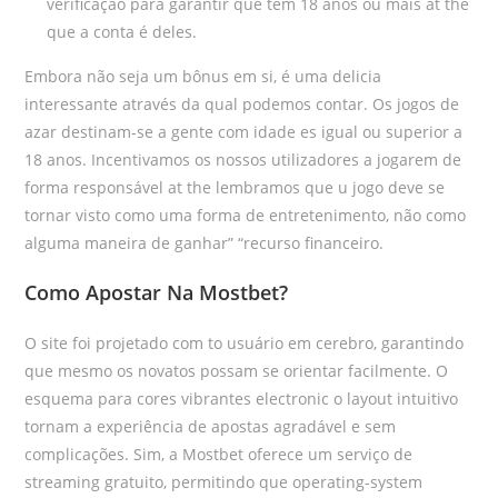
verificação para garantir que têm 18 anos ou mais at the
que a conta é deles.
Embora não seja um bônus em si, é uma delicia
interessante através da qual podemos contar. Os jogos de
azar destinam-se a gente com idade es igual ou superior a
18 anos. Incentivamos os nossos utilizadores a jogarem de
forma responsável at the lembramos que u jogo deve se
tornar visto como uma forma de entretenimento, não como
alguma maneira de ganhar” “recurso financeiro.
Como Apostar Na Mostbet?
O site foi projetado com to usuário em cerebro, garantindo
que mesmo os novatos possam se orientar facilmente. O
esquema para cores vibrantes electronic o layout intuitivo
tornam a experiência de apostas agradável e sem
complicações. Sim, a Mostbet oferece um serviço de
streaming gratuito, permitindo que operating-system