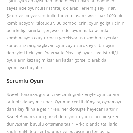
Eşitli oyun anlayışı dahilinde mevcut olan bu hamleler
sayesinde oyuncular stratejik olarak ilerlemiş sayılırlar.
Şeker ve meyve sembollerinden oluşan sweet paz 1000 bir
kombinasyon” “slotudur. Bu sembollerin, oyun geliştiricinin
belirlediği sınırlar çerçevesinde, oyun makarasında
kombinasyon oluşturması gerekiyor. Bu kombinasyonlar
sonucu kazanç sağlayan oyuncuyu sürükleyici bir oyun
deneyimi bekliyor. Pragmatic Play sağlayıcısı, geliştirdiği
oyunların kazanç miktarları kadar görsel olarak da
oyuncuyu büyüler.
Sorumlu Oyun
Sweet Bonanza, göz alıcı ve canlı grafikleriyle oyunculara
tatlı bir deneyim sunar. Oyunun renkli dünyası, oynamayı
daha keyifli hale getirirken, her dönüşte heyecanı artırır.
Sweet Bonanza’nın görsel deneyimi, oyuncuları bir şeker
dünyasının büyülü ortamına taşır. Arka planda tatlılarla
kaplı renkli tepeler bulunur ve bu, oyunun temasına