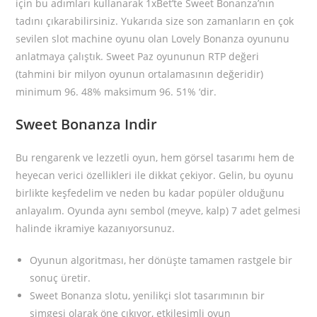
için bu adımları kullanarak 1xBet’te Sweet Bonanza’nın
tadını çıkarabilirsiniz. Yukarıda size son zamanların en çok
sevilen slot machine oyunu olan Lovely Bonanza oyununu
anlatmaya çalıştık. Sweet Paz oyununun RTP değeri
(tahmini bir milyon oyunun ortalamasının değeridir)
minimum 96. 48% maksimum 96. 51% ‘dir.
Sweet Bonanza Indir
Bu rengarenk ve lezzetli oyun, hem görsel tasarımı hem de
heyecan verici özellikleri ile dikkat çekiyor. Gelin, bu oyunu
birlikte keşfedelim ve neden bu kadar popüler olduğunu
anlayalım. Oyunda aynı sembol (meyve, kalp) 7 adet gelmesi
halinde ikramiye kazanıyorsunuz.
Oyunun algoritması, her dönüşte tamamen rastgele bir
sonuç üretir.
Sweet Bonanza slotu, yenilikçi slot tasarımının bir
simgesi olarak öne çıkıyor, etkileşimli oyun