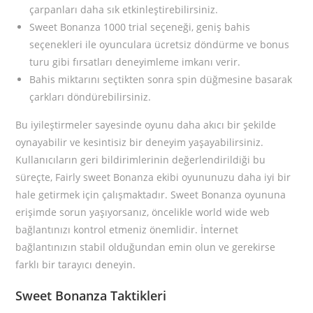
çarpanları daha sık etkinleştirebilirsiniz.
Sweet Bonanza 1000 trial seçeneği, geniş bahis
seçenekleri ile oyunculara ücretsiz döndürme ve bonus
turu gibi fırsatları deneyimleme imkanı verir.
Bahis miktarını seçtikten sonra spin düğmesine basarak
çarkları döndürebilirsiniz.
Bu iyileştirmeler sayesinde oyunu daha akıcı bir şekilde
oynayabilir ve kesintisiz bir deneyim yaşayabilirsiniz.
Kullanıcıların geri bildirimlerinin değerlendirildiği bu
süreçte, Fairly sweet Bonanza ekibi oyununuzu daha iyi bir
hale getirmek için çalışmaktadır. Sweet Bonanza oyununa
erişimde sorun yaşıyorsanız, öncelikle world wide web
bağlantınızı kontrol etmeniz önemlidir. İnternet
bağlantınızın stabil olduğundan emin olun ve gerekirse
farklı bir tarayıcı deneyin.
Sweet Bonanza Taktikleri