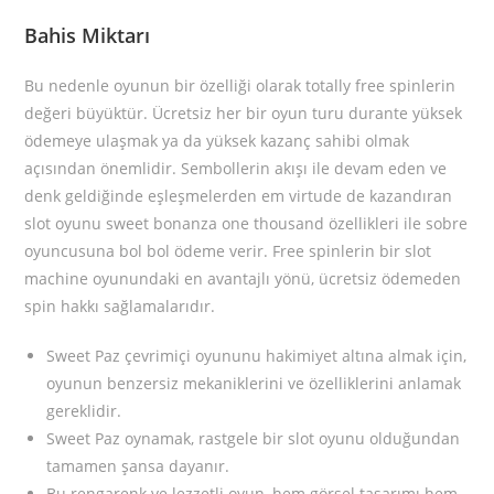
Bahis Miktarı
Bu nedenle oyunun bir özelliği olarak totally free spinlerin
değeri büyüktür. Ücretsiz her bir oyun turu durante yüksek
ödemeye ulaşmak ya da yüksek kazanç sahibi olmak
açısından önemlidir. Sembollerin akışı ile devam eden ve
denk geldiğinde eşleşmelerden em virtude de kazandıran
slot oyunu sweet bonanza one thousand özellikleri ile sobre
oyuncusuna bol bol ödeme verir. Free spinlerin bir slot
machine oyunundaki en avantajlı yönü, ücretsiz ödemeden
spin hakkı sağlamalarıdır.
Sweet Paz çevrimiçi oyununu hakimiyet altına almak için,
oyunun benzersiz mekaniklerini ve özelliklerini anlamak
gereklidir.
Sweet Paz oynamak, rastgele bir slot oyunu olduğundan
tamamen şansa dayanır.
Bu rengarenk ve lezzetli oyun, hem görsel tasarımı hem