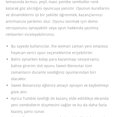
temasında kırmızı, yeşil, mavi, pembe semboller renk
katarak göz alıcılığını oyuncuya yansıtır. Oyunun kurallarını
ve dinamiklerini iyi bir şekilde öğrenmek, kazançlarınızı
artırmanıza yardımcı olur. Oyunu tanımak için demo
versiyonunu oynayabilir veya oyun hakkında yazılmış
rehberleri inceleyebilirsiniz.
Bu sayede kullanıcılar, the woman zaman yeni empieza
heyecan verici oyun seçeneklerine erişebilirler.
Bahis oynarken kolay para kazanmayı seviyorsanız,
bahse girerim slot oyunu Sweet Bienestar tüm
zamanların durante sevdiğiniz oyunlarından biri
olacaktır.
Sweet Bonanza’yı eğlence amaçlı oynayın ve kaybetmeyi
göze alın.
Ayrıca Tumble özelliği de kazanç elde edildikçe ekranda
yeni sembollerin düşmesini sağlar ve bu da daha fazla
kazanç şansı sunar.