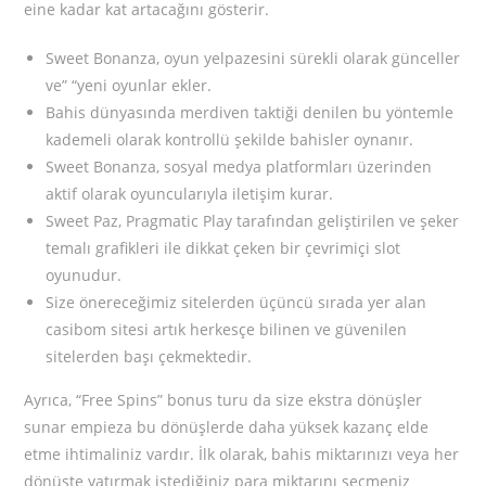
eine kadar kat artacağını gösterir.
Sweet Bonanza, oyun yelpazesini sürekli olarak günceller
ve” “yeni oyunlar ekler.
Bahis dünyasında merdiven taktiği denilen bu yöntemle
kademeli olarak kontrollü şekilde bahisler oynanır.
Sweet Bonanza, sosyal medya platformları üzerinden
aktif olarak oyuncularıyla iletişim kurar.
Sweet Paz, Pragmatic Play tarafından geliştirilen ve şeker
temalı grafikleri ile dikkat çeken bir çevrimiçi slot
oyunudur.
Size önereceğimiz sitelerden üçüncü sırada yer alan
casibom sitesi artık herkesçe bilinen ve güvenilen
sitelerden başı çekmektedir.
Ayrıca, “Free Spins” bonus turu da size ekstra dönüşler
sunar empieza bu dönüşlerde daha yüksek kazanç elde
etme ihtimaliniz vardır. İlk olarak, bahis miktarınızı veya her
dönüşte yatırmak istediğiniz para miktarını seçmeniz