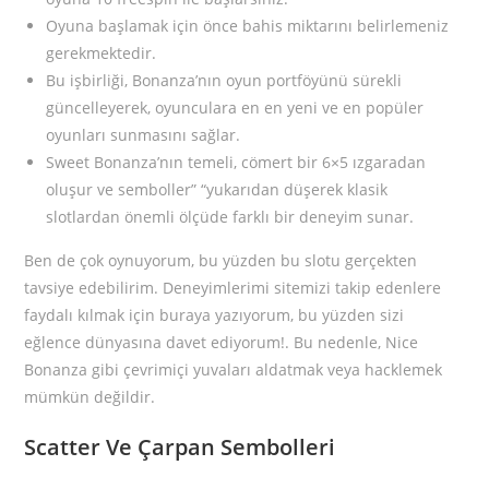
Oyuna başlamak için önce bahis miktarını belirlemeniz
gerekmektedir.
Bu işbirliği, Bonanza’nın oyun portföyünü sürekli
güncelleyerek, oyunculara en en yeni ve en popüler
oyunları sunmasını sağlar.
Sweet Bonanza’nın temeli, cömert bir 6×5 ızgaradan
oluşur ve semboller” “yukarıdan düşerek klasik
slotlardan önemli ölçüde farklı bir deneyim sunar.
Ben de çok oynuyorum, bu yüzden bu slotu gerçekten
tavsiye edebilirim. Deneyimlerimi sitemizi takip edenlere
faydalı kılmak için buraya yazıyorum, bu yüzden sizi
eğlence dünyasına davet ediyorum!. Bu nedenle, Nice
Bonanza gibi çevrimiçi yuvaları aldatmak veya hacklemek
mümkün değildir.
Scatter Ve Çarpan Sembolleri