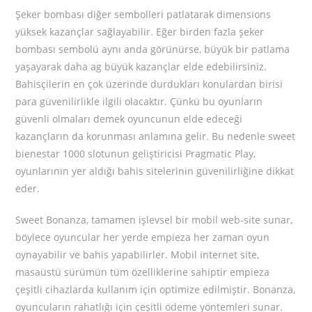
Şeker bombası diğer sembolleri patlatarak dimensions
yüksek kazançlar sağlayabilir. Eğer birden fazla şeker
bombası sembolü aynı anda görünürse, büyük bir patlama
yaşayarak daha ag büyük kazançlar elde edebilirsiniz.
Bahisçilerin en çok üzerinde durdukları konulardan birisi
para güvenilirlikle ilgili olacaktır. Çünkü bu oyunların
güvenli olmaları demek oyuncunun elde edeceği
kazançların da korunması anlamına gelir. Bu nedenle sweet
bienestar 1000 slotunun geliştiricisi Pragmatic Play,
oyunlarının yer aldığı bahis sitelerinin güvenilirliğine dikkat
eder.
Sweet Bonanza, tamamen işlevsel bir mobil web-site sunar,
böylece oyuncular her yerde empieza her zaman oyun
oynayabilir ve bahis yapabilirler. Mobil internet site,
masaüstü sürümün tüm özelliklerine sahiptir empieza
çeşitli cihazlarda kullanım için optimize edilmiştir. Bonanza,
oyuncuların rahatlığı için çeşitli ödeme yöntemleri sunar.