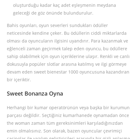
oluşturduğu kadar kaç adet eşleşmenin meydana
geleceği de göz önünde bulundurulur.
Bahis oyunları, oyun severleri sundukları ödüller
neticesinde kendine çeker. Bu ödüllerin ciddi miktarlarda
olması da oyuncuların ilgisini uyandırır. Para kazanmak ve
eğlenceli zaman geçirmek talep eden oyuncu, bu ödüllere
sahip olabilmek için oyun içeriklerine ulaşır. Renkli ve canlı
dokusuyla popüler slotlar arasına katılmış ve ilgi görmeye
devam eden sweet bienestar 1000 oyuncusuna kazandıran
bir içeriktir.
Sweet Bonanza Oyna
Herhangi bir kumar operatörünün veya başka bir kurumun
parçası değildir. Seçtiğiniz kumarhanede oynamadan önce
the woman zaman tüm gereksinimleri karşıladığınızdan
emin olmalısınız. Son olarak, bazen oyuncular çevrimiçi
casinolar ile yazılım geliştiricileri arasında bir gizli anlaşma