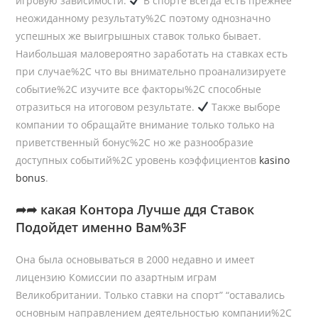
игровую зависимости.
В спорте всегда есть прежнее
неожиданному результату%2C поэтому однозначно
успешных же выигрышных ставок только бывает.
Наибольшая маловероятно заработать на ставках есть
при случае%2C что вы внимательно проанализируете
событие%2C изучите все факторы%2C способные
отразиться на итоговом результате.
Также выборе
компании то обращайте внимание только только на
приветственный бонус%2C но же разнообразие
доступных событий%2C уровень коэффициентов
kasino
bonus
.
➦➦ какая Контора Лучше ддя Ставок
Подойдет именно Вам%3F
Она была основываться в 2000 недавно и имеет
лицензию Комиссии по азартным играм
Великобритании. Только ставки на спорт” “оставались
основным направлением деятельностью компании%2C