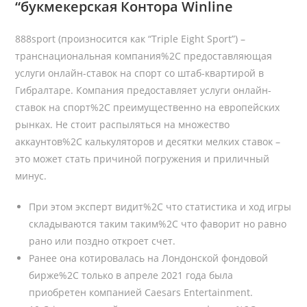
“букмекерская Контора Winline
888sport (произносится как “Triple Eight Sport”) –
транснациональная компания%2C предоставляющая
услуги онлайн-ставок на спорт со штаб-квартирой в
Гибралтаре. Компания предоставляет услуги онлайн-
ставок на спорт%2C преимущественно на европейских
рынках. Не стоит распыляться на множество
аккаунтов%2C калькуляторов и десятки мелких ставок –
это может стать причиной погружения и приличный
минус.
При этом эксперт видит%2C что статистика и ход игры
складываются таким таким%2C что фаворит но равно
рано или поздно откроет счет.
Ранее она котировалась на Лондонской фондовой
бирже%2C только в апреле 2021 года была
приобретен компанией Caesars Entertainment.