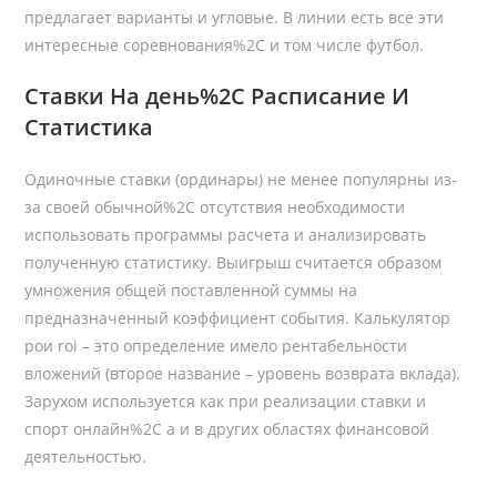
предлагает варианты и угловые. В линии есть все эти
интересные соревнования%2C и том числе футбол.
Ставки На день%2C Расписание И
Статистика
Одиночные ставки (ординары) не менее популярны из-
за своей обычной%2C отсутствия необходимости
использовать программы расчета и анализировать
полученную статистику. Выигрыш считается образом
умножения общей поставленной суммы на
предназначенный коэффициент события. Калькулятор
рои roi – это определение имело рентабельности
вложений (второе название – уровень возврата вклада).
Зарухом используется как при реализации ставки и
спорт онлайн%2C а и в других областях финансовой
деятельностью.