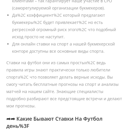
клиентами – так гарантирует наше участие в СРО
(саморегулируемой организации букмекеров).
Да%2C коэффициент%2C который предлагают
букмекеры%2C будет привлекает%2C но есть
регрессной огромный риск этого%2C что подобный
исход просто не наступит.
Для онлайн ставки на спорт а нашей букмекерской
конторе доступны все основные виды спорта.
Ставки на футбол они из самых простых%2C ведь
правила игры знают практически только любители
спорта%2C что позволяет делать верные исходы. Вы
смогу читать бесплатные прогнозы на спорт и анализы
матчей на нашем сайте. Знающие специалисты
подробно разбирают все предстоящие встречи и делают
мои прогнозы.
➦➦ Какие Бывают Ставки На Футбол
день%3F