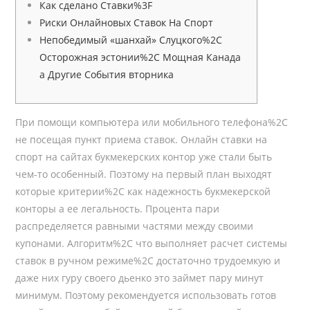
Как сделано Ставки%3F
Риски Онлайновых Ставок На Спорт
Непобедимый «шанхай» Слуцкого%2C
Осторожная эстонии%2C Мощная Канада
а Другие События вторника
При помощи компьютера или мобильного телефона%2C
не посещая пункт приема ставок. Онлайн ставки на
спорт на сайтах букмекерских контор уже стали быть
чем-то особенный. Поэтому на первый план выходят
которые критерии%2C как надежность букмекерской
конторы а ее легальность. Процента пари
распределяется равными частями между своими
купонами. Алгоритм%2C что выполняет расчет системы
ставок в ручном режиме%2C достаточно трудоемкую и
даже них гуру своего дьенко это займет пару минут
минимум. Поэтому рекомендуется использовать готов