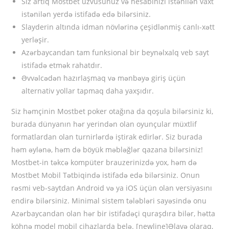
Siz artıq Mostbet üzvüsünüz və hesabınızı istənilən vaxt
istənilən yerdə istifadə edə bilərsiniz.
Slayderin altında idman növlərinə çeşidlənmiş canlı-xətt
yerləşir.
Azərbaycandan tam funksional bir beynəlxalq veb sayt
istifadə etmək rahatdır.
Əvvəlcədən hazırlaşmaq və mənbəyə giriş üçün
alternativ yollar tapmaq daha yaxşıdır.
Siz həmçinin Mostbet poker otağına da qoşula bilərsiniz ki,
burada dünyanın hər yerindən olan oyunçular müxtlif
formatlardan olan turnirlərdə iştirak edirlər. Siz burada
həm əylənə, həm də böyük məbləğlər qazana bilərsiniz!
Mostbet-in təkcə kompüter brauzerinizdə yox, həm də
Mostbet Mobil Tətbiqində istifadə edə bilərsiniz. Onun
rəsmi veb-saytdan Android və ya iOS üçün olan versiyasını
endirə bilərsiniz. Minimal sistem tələbləri sayəsində onu
Azərbaycandan olan hər bir istifadəçi quraşdıra bilər, hətta
köhnə model mobil cihazlarda belə. [newline]Əlavə olaraq,