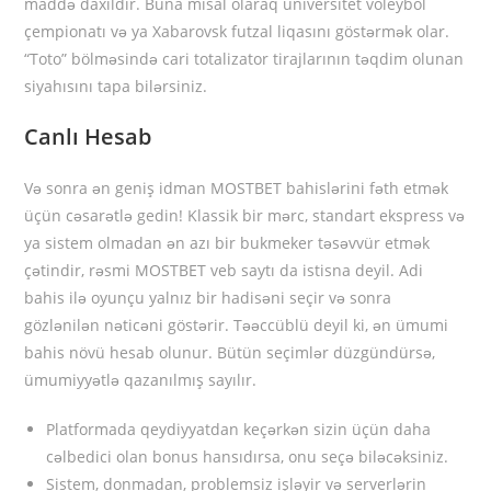
maddə daxildir. Buna misal olaraq universitet voleybol
çempionatı və ya Xabarovsk futzal liqasını göstərmək olar.
“Toto” bölməsində cari totalizator tirajlarının təqdim olunan
siyahısını tapa bilərsiniz.
Canlı Hesab
Və sonra ən geniş idman MOSTBET bahislərini fəth etmək
üçün cəsarətlə gedin! Klassik bir mərc, standart ekspress və
ya sistem olmadan ən azı bir bukmeker təsəvvür etmək
çətindir, rəsmi MOSTBET veb saytı da istisna deyil. Adi
bahis ilə oyunçu yalnız bir hadisəni seçir və sonra
gözlənilən nəticəni göstərir. Təəccüblü deyil ki, ən ümumi
bahis növü hesab olunur. Bütün seçimlər düzgündürsə,
ümumiyyətlə qazanılmış sayılır.
Platformada qeydiyyatdan keçərkən sizin üçün daha
cəlbedici olan bonus hansıdırsa, onu seçə biləcəksiniz.
Sistem, donmadan, problemsiz işləyir və serverlərin