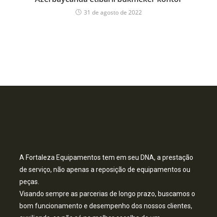
31 de agosto de 2022
A Fortaleza Equipamentos tem em seu DNA, a prestação
de serviço, não apenas a reposição de equipamentos ou
peças.
Visando sempre as parcerias de longo prazo, buscamos o
bom funcionamento e desempenho dos nossos clientes,