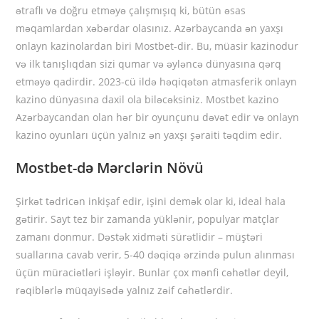
ətraflı və doğru etməyə çalışmışıq ki, bütün əsas
məqamlardan xəbərdar olasınız. Azərbaycanda ən yaxşı
onlayn kazinolardan biri Mostbet-dir. Bu, müasir kazinodur
və ilk tanışlıqdan sizi qumar və əyləncə dünyasına qərq
etməyə qadirdir. 2023-cü ildə həqiqətən atmasferik onlayn
kazino dünyasına daxil ola biləcəksiniz. Mostbet kazino
Azərbaycandan olan hər bir oyunçunu dəvət edir və onlayn
kazino oyunları üçün yalnız ən yaxşı şəraiti təqdim edir.
Mostbet-də Mərclərin Növü
Şirkət tədricən inkişaf edir, işini demək olar ki, ideal hala
gətirir. Sayt tez bir zamanda yüklənir, populyar matçlar
zamanı donmur. Dəstək xidməti sürətlidir – müştəri
suallarına cavab verir, 5-40 dəqiqə ərzində pulun alınması
üçün müraciətləri işləyir. Bunlar çox mənfi cəhətlər deyil,
rəqiblərlə müqayisədə yalnız zəif cəhətlərdir.