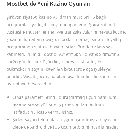
Mostbet-də Yeni Kazino Oyunları
Şirkətin siyasəti kazino və idman mərcləri ilə bağlı
proqramları yerləşdirməyi qadağan edir. Şəxsi kabinet
vasitəsilə müştərilər maliyyə tranzaksiyalarını həyata keçirə,
şəxsi məlumatları dəyişə, mərclərin tarixçəsinə və loyallıq
proqramında statusa baxa bilərlər. Bundan əlavə şəxsi
kabinetdə həm də dost dəvət etmək və dəstək xidmətinə
sorğu göndərmək üçün keçidlər var. İstifadəçilər
bukmekerin saytını istənilən brauzerdə aça (yükləyə)
bilərlər. Vəsait çıxarışına olan loyal limitlər də, kontorun
üstünlüyü hesab edilir.
Cihaz parametrlərində quraşdırmaq üçün naməlum
mənbələrdən yüklənmiş proqram təminatının
istifadəsinə icazə verməlisiniz.
Şirkət saytın telefonlara uyğunlaşdırılmış versiyasını,
eləcə də Android və iOS üçün tətbiqini hazırlamışdır.