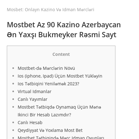
Mosbet: Onlayn Kazino Və Idman Mərcləri
Mostbet Az 90 Kazino Azerbaycan
Ən Yaxşı Bukmeyker Rəsmi Sayt
Content
Mostbet-də Mərclərin Növü
Ios (iphone, Ipad) Üçün Mostbet Yükləyin
Ios Tətbiqini Yeniləmək 2023?
Virtual Idmanlar
Canlı Yayımlar
Mostbet Tətbiqdə Oynamaq Üçün Mənə
Ikinci Bir Hesab Lazımdır?
Canlı Hesab
Qeydiyyat Və Yoxlama Most Bet
Mostbet Tətbiqində Mərc Idman Oyunları