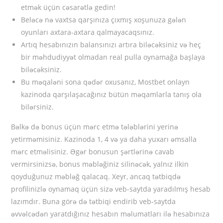
etmək üçün cəsarətlə gedin!
Beləcə nə vaxtsa qarşınıza çıxmış xoşunuza gələn
oyunları axtara-axtara qalmayacaqsınız.
Artıq hesabınızın balansınızı artıra biləcəksiniz və heç
bir məhdudiyyət olmadan real pulla oynamağa başlaya
biləcəksiniz.
Bu məqaləni sona qədər oxusanız, Mostbet onlayn
kazinoda qarşılaşacağınız bütün məqamlarla tanış ola
bilərsiniz.
Bəlkə də bonus üçün mərc etmə tələblərini yerinə
yetirməmisiniz. Kazinoda 1, 4 və ya daha yuxarı əmsalla
mərc etməlisiniz. Əgər bonusun şərtlərinə cavab
vermirsinizsə, bonus məbləğiniz silinəcək, yalnız ilkin
qoyduğunuz məbləğ qalacaq. Xeyr, ancaq tətbiqdə
profilinizlə oynamaq üçün sizə veb-saytda yaradılmış hesab
lazımdır. Buna görə də tətbiqi endirib veb-saytda
əvvəlcədən yaratdığınız hesabın məlumatları ilə hesabınıza