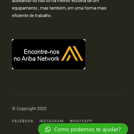
auxiliando-os não só na melhor escolha de um
equipamento , mas também, em uma forma mais
eficiente de trabalho.
© Copyright 2020
FACEBOOK.
INSTAGRAM.
WHATSAPP.
Como podemos te ajudar?