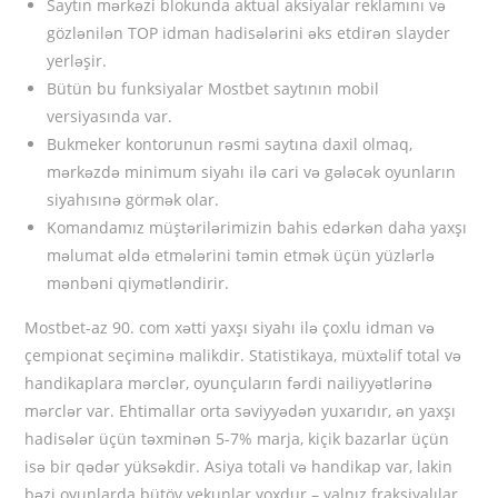
Saytın mərkəzi blokunda aktual aksiyalar reklamını və
gözlənilən TOP idman hadisələrini əks etdirən slayder
yerləşir.
Bütün bu funksiyalar Mostbet saytının mobil
versiyasında var.
Bukmeker kontorunun rəsmi saytına daxil olmaq,
mərkəzdə minimum siyahı ilə cari və gələcək oyunların
siyahısınə görmək olar.
Komandamız müştərilərimizin bahis edərkən daha yaxşı
məlumat əldə etmələrini təmin etmək üçün yüzlərlə
mənbəni qiymətləndirir.
Mostbet-az 90. com xətti yaxşı siyahı ilə çoxlu idman və
çempionat seçiminə malikdir. Statistikaya, müxtəlif total və
handikaplara mərclər, oyunçuların fərdi nailiyyətlərinə
mərclər var. Ehtimallar orta səviyyədən yuxarıdır, ən yaxşı
hadisələr üçün təxminən 5-7% marja, kiçik bazarlar üçün
isə bir qədər yüksəkdir. Asiya totali və handikap var, lakin
bəzi oyunlarda bütöv yekunlar yoxdur – yalnız fraksiyalılar.