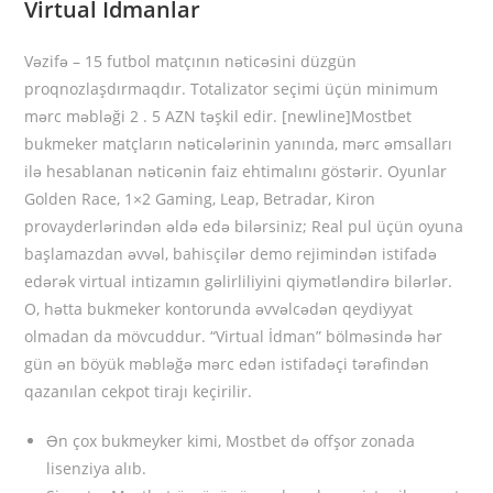
Virtual Idmanlar
Vəzifə – 15 futbol matçının nəticəsini düzgün
proqnozlaşdırmaqdır. Totalizator seçimi üçün minimum
mərc məbləği 2 . 5 AZN təşkil edir. [newline]Mostbet
bukmeker matçların nəticələrinin yanında, mərc əmsalları
ilə hesablanan nəticənin faiz ehtimalını göstərir. Oyunlar
Golden Race, 1×2 Gaming, Leap, Betradar, Kiron
provayderlərindən əldə edə bilərsiniz; Real pul üçün oyuna
başlamazdan əvvəl, bahisçilər demo rejimindən istifadə
edərək virtual intizamın gəlirliliyini qiymətləndirə bilərlər.
O, hətta bukmeker kontorunda əvvəlcədən qeydiyyat
olmadan da mövcuddur. “Virtual İdman” bölməsində hər
gün ən böyük məbləğə mərc edən istifadəçi tərəfindən
qazanılan cekpot tirajı keçirilir.
Ən çox bukmeyker kimi, Mostbet də offşor zonada
lisenziya alıb.