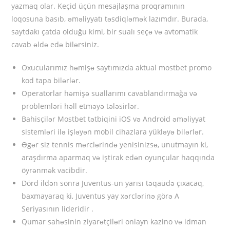
yazmaq olar. Keçid üçün mesajlaşma proqramının
loqosuna basıb, əməliyyatı təsdiqləmək lazımdır. Burada,
saytdakı çatda olduğu kimi, bir sualı seçə və avtomatik
cavab əldə edə bilərsiniz.
Oxucularımız həmişə saytımızda aktual mostbet promo
kod tapa bilərlər.
Operatorlar həmişə suallarımı cavablandırmağa və
problemləri həll etməyə tələsirlər.
Bahisçilər Mostbet tətbiqini iOS və Android əməliyyat
sistemləri ilə işləyən mobil cihazlara yükləyə bilərlər.
Əgər siz tennis mərclərində yenisinizsə, unutmayın ki,
araşdırma aparmaq və iştirak edən oyunçular haqqında
öyrənmək vacibdir.
Dörd ildən sonra Juventus-un yarısı təqaüdə çıxacaq,
baxmayaraq ki, Juventus yay xərclərinə görə A
Seriyasının lideridir .
Qumar sahəsinin ziyarətçiləri onlayn kazino və idman