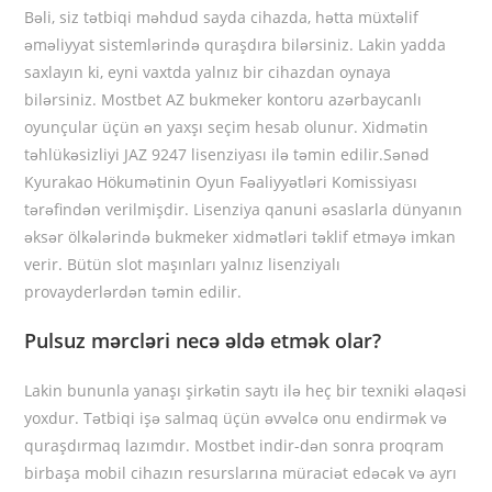
Bəli, siz tətbiqi məhdud sayda cihazda, hətta müxtəlif
əməliyyat sistemlərində quraşdıra bilərsiniz. Lakin yadda
saxlayın ki, eyni vaxtda yalnız bir cihazdan oynaya
bilərsiniz. Mostbet AZ bukmeker kontoru azərbaycanlı
oyunçular üçün ən yaxşı seçim hesab olunur. Xidmətin
təhlükəsizliyi JAZ 9247 lisenziyası ilə təmin edilir.Sənəd
Kyurakao Hökumətinin Oyun Fəaliyyətləri Komissiyası
tərəfindən verilmişdir. Lisenziya qanuni əsaslarla dünyanın
əksər ölkələrində bukmeker xidmətləri təklif etməyə imkan
verir. Bütün slot maşınları yalnız lisenziyalı
provayderlərdən təmin edilir.
Pulsuz mərcləri necə əldə etmək olar?
Lakin bununla yanaşı şirkətin saytı ilə heç bir texniki əlaqəsi
yoxdur. Tətbiqi işə salmaq üçün əvvəlcə onu endirmək və
quraşdırmaq lazımdır. Mostbet indir-dən sonra proqram
birbaşa mobil cihazın resurslarına müraciət edəcək və ayrı