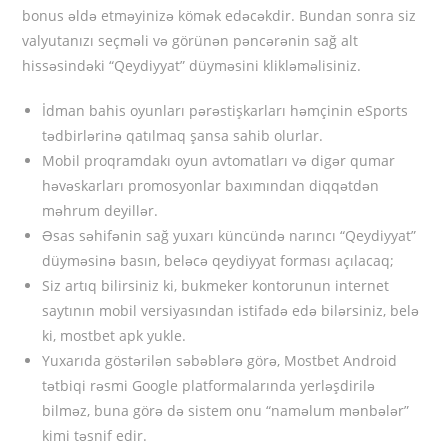
bonus əldə etməyinizə kömək edəcəkdir. Bundan sonra siz
valyutanızı seçməli və görünən pəncərənin sağ alt
hissəsindəki “Qeydiyyat” düyməsini klikləməlisiniz.
İdman bahis oyunları pərəstişkarları həmçinin eSports
tədbirlərinə qatılmaq şansa sahib olurlar.
Mobil proqramdakı oyun avtomatları və digər qumar
həvəskarları promosyonlar baxımından diqqətdən
məhrum deyillər.
Əsas səhifənin sağ yuxarı küncündə narıncı “Qeydiyyat”
düyməsinə basın, beləcə qeydiyyat forması açılacaq;
Siz artıq bilirsiniz ki, bukmeker kontorunun internet
saytının mobil versiyasından istifadə edə bilərsiniz, belə
ki, mostbet apk yukle.
Yuxarıda göstərilən səbəblərə görə, Mostbet Android
tətbiqi rəsmi Google platformalarında yerləşdirilə
bilməz, buna görə də sistem onu ​​“naməlum mənbələr”
kimi təsnif edir.