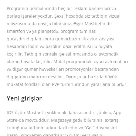
Proqramın bölmələrində heç bir reklam bannerləri və
parlaq işarələr yoxdur. Şəxsi hesabda siz tətbiqin vizual
mövzusunu da dəyişə bilərsiniz. Əgər Mostbet indir
smartfon və ya planşetdə, proqram təminatı
quraşdırıldıqdan sonra qumarbazın ilk avtorizasiyası
hesabdan loqin və parolun daxil edilməsi ilə həyata
keçirilir. Tətbiqin sonrakı işə salınmasında o, avtomatik
olaraq həyata keçirilir. Mobil proqramdakı oyun avtomatları
və digər qumar həvəskarları promosyonlar baxımından
diqqətdən məhrum deyillər. Oyunçular hazırda böyük
mükafat fondları olan PVP turnirlərindən yararlana bilərlər.
Yeni girişlər
IOS üçün Mostbet-i yükləmək daha asandır, çünki o, App
Store-da mövcuddur. Mağazaya gedə bilərsiniz, axtarış
çubuğuna tətbiqin adını daxil edin və “Get” düyməsini
basın. Proqramın dapatkan və rəsmi versiyasını