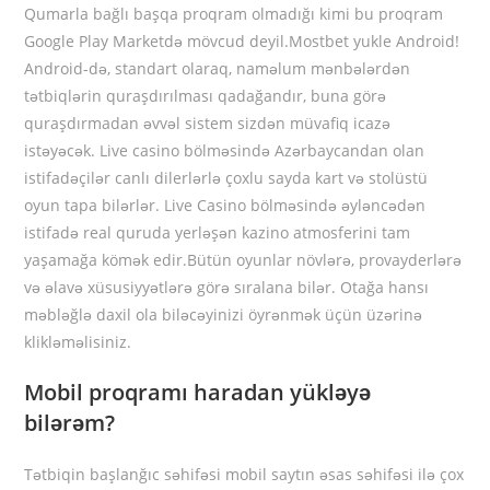
Qumarla bağlı başqa proqram olmadığı kimi bu proqram
Google Play Marketdə mövcud deyil.Mostbet yukle Android!
Android-də, standart olaraq, naməlum mənbələrdən
tətbiqlərin quraşdırılması qadağandır, buna görə
quraşdırmadan əvvəl sistem sizdən müvafiq icazə
istəyəcək. Live casino bölməsində Azərbaycandan olan
istifadəçilər canlı dilerlərlə çoxlu sayda kart və stolüstü
oyun tapa bilərlər. Live Casino bölməsində əyləncədən
istifadə real quruda yerləşən kazino atmosferini tam
yaşamağa kömək edir.Bütün oyunlar növlərə, provayderlərə
və əlavə xüsusiyyətlərə görə sıralana bilər. Otağa hansı
məbləğlə daxil ola biləcəyinizi öyrənmək üçün üzərinə
klikləməlisiniz.
Mobil proqramı haradan yükləyə
bilərəm?
Tətbiqin başlanğıc səhifəsi mobil saytın əsas səhifəsi ilə çox