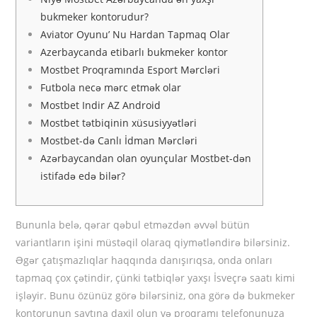
bukmeker kontorudur?
Aviator Oyunu’ Nu Hardan Tapmaq Olar
Azerbaycanda etibarlı bukmeker kontor
Mostbet Proqramında Esport Mərcləri
Futbola necə mərc etmək olar
Mostbet Indir AZ Android
Mostbet tətbiqinin xüsusiyyətləri
Mostbet-də Canlı İdman Mərcləri
Azərbaycandan olan oyunçular Mostbet-dən
istifadə edə bilər?
Bununla belə, qərar qəbul etməzdən əvvəl bütün
variantların işini müstəqil olaraq qiymətləndirə bilərsiniz.
Əgər çatışmazlıqlar haqqında danışırıqsa, onda onları
tapmaq çox çətindir, çünki tətbiqlər yaxşı İsveçrə saatı kimi
işləyir. Bunu özünüz görə bilərsiniz, ona görə də bukmeker
kontorunun saytına daxil olun və proqramı telefonunuza