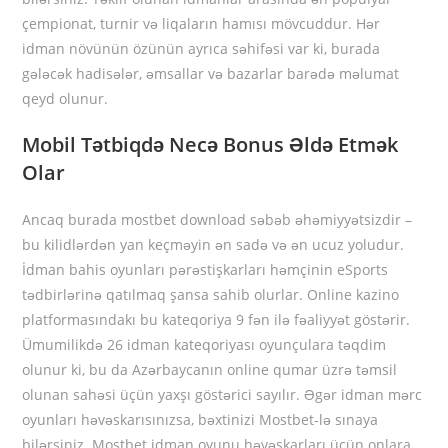
çempionat, turnir və liqaların hamısı mövcuddur. Hər
idman növünün özünün ayrıca səhifəsi var ki, burada
gələcək hadisələr, əmsallar və bazarlar barədə məlumat
qeyd olunur.
Mobil Tətbiqdə Necə Bonus Əldə Etmək
Olar
Ancaq burada mostbet download səbəb əhəmiyyətsizdir –
bu kilidlərdən yan keçməyin ən sadə və ən ucuz yoludur.
İdman bahis oyunları pərəstişkarları həmçinin eSports
tədbirlərinə qatılmaq şansa sahib olurlar. Online kazino
platformasındakı bu kateqoriya 9 fən ilə fəaliyyət göstərir.
Ümumilikdə 26 idman kateqoriyası oyunçulara təqdim
olunur ki, bu da Azərbaycanın online qumar üzrə təmsil
olunan sahəsi üçün yaxşı göstərici sayılır. Əgər idman mərc
oyunları həvəskarısınızsa, bəxtinizi Mostbet-lə sınaya
bilərsiniz. Mostbet idman oyunu həvəskarları üçün onlara