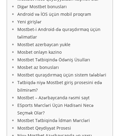
Digər Mostbet bonusları
Android və İOS üçün mobil proqram
Yeni girişlər
Mostbet-i Android-də quraşdırmaq üçün
təlimatlar
Mostbet azerbaycan yukle
Mosbet onlayn kazino
Mostbet Tətbiqində Ödəniş Üsulları
Mosbet az bonusları
Mostbet quraşdırmaq üçün sistem tələbləri
Tətbiqdə niyə Mostbet giriş prosesini edə
bilmirəm?
Mostbet – Azərbaycanda rəsmi sayt
ESports Mərcləri Üçün Hadisəni Necə
Seçmək Olar?
Mostbet Tətbiqində İdman Mərcləri
Mostbet Qeydiyyat Prosesi
Niyə Mostbet Azərbaycanda ən yaxşı