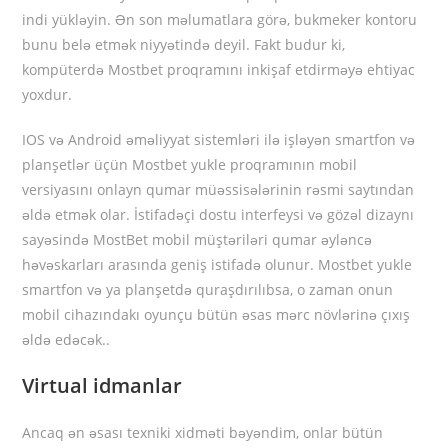
indi yükləyin. Ən son məlumatlara görə, bukmeker kontoru
bunu belə etmək niyyətində deyil. Fakt budur ki,
kompüterdə Mostbet proqramını inkişaf etdirməyə ehtiyac
yoxdur.
IOS və Android əməliyyat sistemləri ilə işləyən smartfon və
planşetlər üçün Mostbet yukle proqramının mobil
versiyasını onlayn qumar müəssisələrinin rəsmi saytından
əldə etmək olar. İstifadəçi dostu interfeysi və gözəl dizaynı
sayəsində MostBet mobil müştəriləri qumar əyləncə
həvəskarları arasında geniş istifadə olunur. Mostbet yukle
smartfon və ya planşetdə quraşdırılıbsa, o zaman onun
mobil cihazındakı oyunçu bütün əsas mərc növlərinə çıxış
əldə edəcək..
Virtual idmanlar
Ancaq ən əsası texniki xidməti bəyəndim, onlar bütün