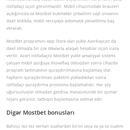
istifadəçi üçün görünməzdir. Mobil cihazınızdaki brauzeri
açdığınızda və Mostbet bukmeker şirkətinin sayt ünvanını
daxil etdikdə, mobil versiyaya avtomatik yönəldilmə baş
verəcək.
MostBet proqramını App Store-dan yukle Azerbaycan da
daxil olmaqla bir çox ölkələrlə əlaqəli hesablar üçün icazə
verilir. Azart istifadəçisi Mostbet yukle əməliyyat sistemi
çalışan mobil qurğuya müvəffəq olduqdan sonra cihazda
proqram təminatının quraşdırılmasına başlamaq olar.
Faylların quraşdırılması paketini yüklədikdən sonra
istifadəçi quraşdırma prosesinə başlamalıdır. Hər şey
uğursuzluqlar olmadan getdisə, masaüstünde bir qumar
nişanı görünür, tətbiqin başlamasına xidmət edir.
Digər Mostbet bonusları
Bahisçi tez-tez verilən suallardan birini seçə və ya öz sualını