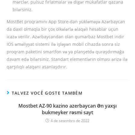
mərclər, pulsuz fırlatmalar və digər mükafatlar qazana
bilərsiniz.
MostBet proqramını App Store-dan yükləməyə Azərbaycan
da daxil olmaqla bir çox ölkələrlə əlaqəli hesablar üçün
icazə verilir. Azərbaycandan olan qumarbaz Mostbet indir
IOS əməliyyat sistemi ilə işləyən mobil cihazda sonra siz
proqram paketini smartfon və ya planşetdə quraşdırmağa
davam edə bilərsiniz. Standart elementlərin olması ərizə ilə
qarşılıqlı əlaqəni asanlaşdırır.
TALVEZ VOCÊ GOSTE TAMBÉM
Mostbet AZ-90 kazino azerbaycan Ən yaxşı
bukmeyker rəsmi sayt
4 de setembro de 2022