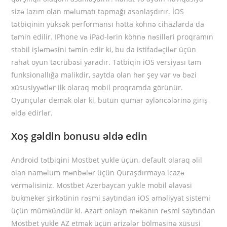
sizə lazım olan məlumatı tapmağı asanlaşdırır. İOS
tətbiqinin yüksək performansı hətta köhnə cihazlarda da
təmin edilir. IPhone və iPad-lərin köhnə nəsilləri proqramın
stabil işləməsini təmin edir ki, bu da istifadəçilər üçün
rahat oyun təcrübəsi yaradır. Tətbiqin iOS versiyası tam
funksionallığa malikdir, saytda olan hər şey var və bəzi
xüsusiyyətlər ilk olaraq mobil proqramda görünür.
Oyunçular demək olar ki, bütün qumar əyləncələrinə giriş
əldə edirlər.
Xoş gəldin bonusu əldə edin
Android tətbiqini Mostbet yukle üçün, default olaraq əlil
olan naməlum mənbələr üçün Quraşdırmaya icazə
verməlisiniz. Mostbet Azerbaycan yukle mobil əlavəsi
bukmeker şirkətinin rəsmi saytından iOS əməliyyat sistemi
üçün mümkündür ki. Azart onlayn məkanın rəsmi saytından
Mostbet yukle AZ etmək üçün ərizələr bölməsinə xüsusi