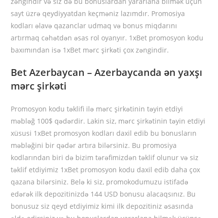
zəngindir və siz də bu bonuslardan yararlana bilmək üçün
sayt üzrə qeydiyyatdan keçməniz lazımdır. Promosiya
kodları əlavə qazanclar udmaq və bonus miqdarını
artırmaq cəhətdən əsas rol oyanyır. 1xBet promosyon kodu
baxımından isə 1xBet mərc şirkəti çox zəngindir.
Bet Azerbaycan – Azerbaycanda ən yaxşı
mərc şirkəti
Promosyon kodu təklifi ilə mərc şirkətinin təyin etdiyi
məbləğ 100$ qədərdir. Lakin siz, mərc şirkətinin təyin etdiyi
xüsusi 1xBet promosyon kodları daxil edib bu bonusların
məbləğini bir qədər artıra bilərsiniz. Bu promosiya
kodlarından biri də bizim tərəfimizdən təklif olunur və siz
təklif etdiyimiz 1xBet promosyon kodu daxil edib daha çox
qazana bilərsiniz. Belə ki siz, promokodumuzu istifadə
edərək ilk depozitinizdə 144 USD bonusu alacaqsınız. Bu
bonusuz siz qeyd etdiyimiz kimi ilk depozitiniz əsasında