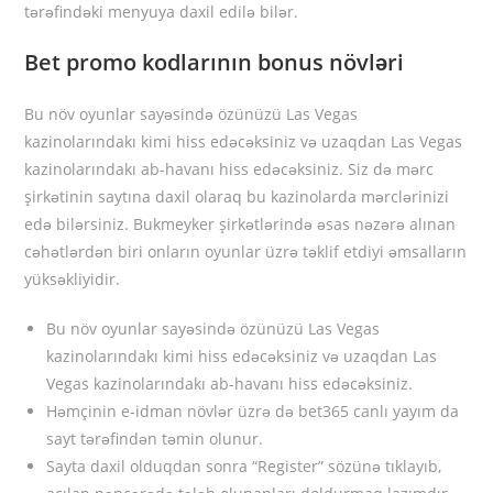
tərəfindəki menyuya daxil edilə bilər.
Bet promo kodlarının bonus növləri
Bu növ oyunlar sayəsində özünüzü Las Vegas
kazinolarındakı kimi hiss edəcəksiniz və uzaqdan Las Vegas
kazinolarındakı ab-havanı hiss edəcəksiniz. Siz də mərc
şirkətinin saytına daxil olaraq bu kazinolarda mərclərinizi
edə bilərsiniz. Bukmeyker şirkətlərində əsas nəzərə alınan
cəhətlərdən biri onların oyunlar üzrə təklif etdiyi əmsalların
yüksəkliyidir.
Bu növ oyunlar sayəsində özünüzü Las Vegas
kazinolarındakı kimi hiss edəcəksiniz və uzaqdan Las
Vegas kazinolarındakı ab-havanı hiss edəcəksiniz.
Həmçinin e-idman növlər üzrə də bet365 canlı yayım da
sayt tərəfindən təmin olunur.
Sayta daxil olduqdan sonra “Register” sözünə tıklayıb,