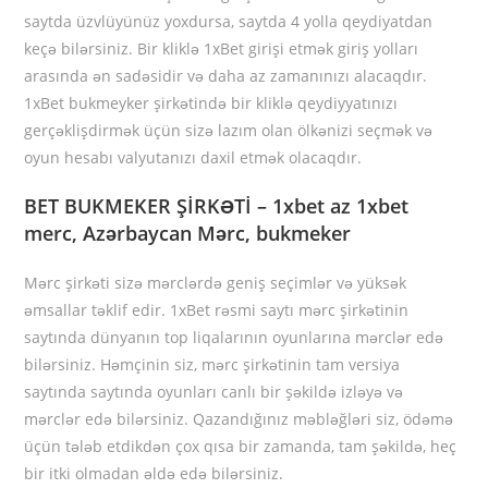
saytda üzvlüyünüz yoxdursa, saytda 4 yolla qeydiyatdan
keçə bilərsiniz. Bir kliklə 1xBet girişi etmək giriş yolları
arasında ən sadəsidir və daha az zamanınızı alacaqdır.
1xBet bukmeyker şirkətində bir kliklə qeydiyyatınızı
gerçəklişdirmək üçün sizə lazım olan ölkənizi seçmək və
oyun hesabı valyutanızı daxil etmək olacaqdır.
BET BUKMEKER ŞİRKƏTİ – 1xbet az 1xbet
merc, Azərbaycan Mərc, bukmeker
Mərc şirkəti sizə mərclərdə geniş seçimlər və yüksək
əmsallar təklif edir. 1xBet rəsmi saytı mərc şirkətinin
saytında dünyanın top liqalarının oyunlarına mərclər edə
bilərsiniz. Həmçinin siz, mərc şirkətinin tam versiya
saytında saytında oyunları canlı bir şəkildə izləyə və
mərclər edə bilərsiniz. Qazandığınız məbləğləri siz, ödəmə
üçün tələb etdikdən çox qısa bir zamanda, tam şəkildə, heç
bir itki olmadan əldə edə bilərsiniz.