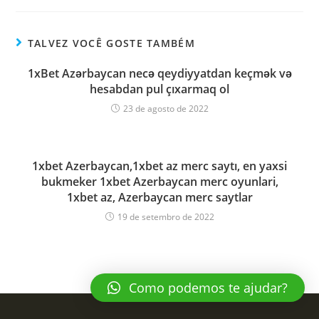
TALVEZ VOCÊ GOSTE TAMBÉM
1xBet Azərbaycan necə qeydiyyatdan keçmək və
hesabdan pul çıxarmaq ol
23 de agosto de 2022
1xbet Azerbaycan,1xbet az merc saytı, en yaxsi
bukmeker 1xbet Azerbaycan merc oyunlari,
1xbet az, Azerbaycan merc saytlar
19 de setembro de 2022
Como podemos te ajudar?