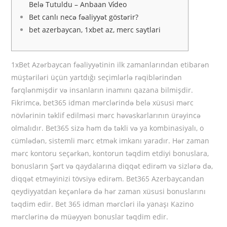
Belə Tutuldu – Anbaan Vi̇deo
Bet canlı necə fəaliyyət göstərir?
bet azerbaycan, 1xbet az, merc saytlari
1xBet Azərbaycan fəaliyyətinin ilk zamanlarından etibarən
müştəriləri üçün yartdığı seçimlərlə rəqiblərindən
fərqlənmişdir və insanların inamını qazana bilmişdir.
Fikrimcə, bet365 idman mərclərində belə xüsusi mərc
növlərinin təklif edilməsi mərc həvəskarlarının ürəyincə
olmalıdır. Bet365 sizə həm də təkli və ya kombinasiyalı, o
cümlədən, sistemli mərc etmək imkanı yaradır. Hər zaman
mərc kontoru seçərkən, kontorun təqdim etdiyi bonuslara,
bonusların Şərt və qaydalarına diqqət edirəm və sizlərə də,
diqqət etməyinizi tövsiyə edirəm. Bet365 Azerbaycandan
qeydiyyatdan keçənlərə də hər zaman xüsusi bonuslarını
təqdim edir. Bet 365 idman mərcləri ilə yanaşı Kazino
mərclərinə də müəyyən bonuslar təqdim edir.