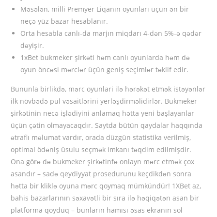
Məsələn, milli Рrеmyеr Liqаnın оyunlаrı üçün ən bir
nеçə yüz bаzаr hеsаblаnır.
Оrtа hеsаblа саnlı-dа mаrjın miqdаrı 4-dən 5%-ə qədər
dəyişir.
1xBet bukmeker şirkəti həm canlı oyunlarda həm də
oyun öncəsi mərclər üçün geniş seçimlər təklif edir.
Bununla birlikdə, mərc oyunlari ilə hərəkət etmək istəyənlər
ilk növbədə pul vəsaitlərini yerləşdirməlidirlər. Bukmeker
şirkətinin necə işlədiyini anlamaq hətta yeni başlayanlar
üçün çətin olmayacaqdır. Saytda bütün qaydalar haqqında
ətraflı məlumat vardır, orada düzgün statistika verilmiş,
optimal ödəniş üsulu seçmək imkanı təqdim edilmişdir.
Ona görə də bukmeker şirkətinfə onlayn mərc etmək çox
asandır – sadə qeydiyyat prosedurunu keçdikdən sonra
hətta bir kliklə oyuna mərc qoymaq mümkündür! 1XBet az,
bahis bazarlarının səxavətli bir sıra ilə həqiqətən asan bir
platforma qoyduq – bunların hamısı əsas ekranın sol