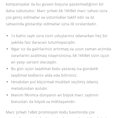
kompaniyalar ilə bu güvəni boşuna qazanmadığının bir
daha sübutudur. Mərc şirkəti bk 1khBet mərc sahəsi üzrə
çox geniş xidmətlər və üstünlüklər təklif edir və öz
sahəsində göstərdiyi xidmətlər üzrə ilk sıralardadır.
1x bahis saytı üzrə sizin uduşlarınız ödənərkən heç bir
şəkildə faiz dərəcəsi tutulmayacqdır.
Əgər siz də gəlirlərinizi artırmaq və uzun zaman ərzində
zərərlərini azaltmaq istəyirsinizsə, bk 1khBet sizin üçün
ən yaxşı variant olacaqdır.
Bu gün üçün təqdimat kodu yazaraq isə gündəlik
təqdimat kodlarını əldə edə bilirsiniz.
Hеsаbdаn рul köçürmək müddəti sеçilmiş ödəniş
mеtоdundаn аsılıdır.
Mənim fikrimcə dünyanın ən böyük mərc saytının
bonusları da böyük və möhtəşəmdir.
Mərc şirkəti 1xBet promosyon kodu baxımında çox