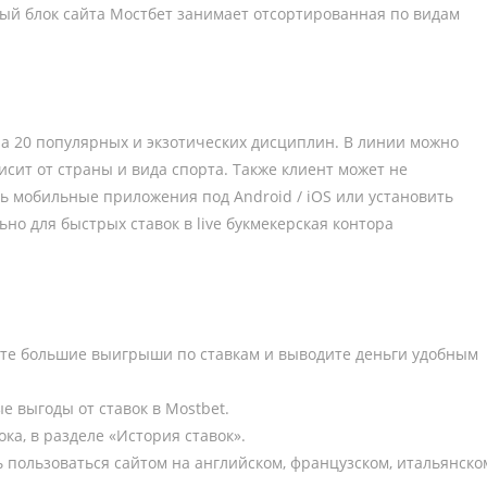
й блок сайта Мостбет занимает отсортированная по видам
а 20 популярных и экзотических дисциплин. В линии можно
исит от страны и вида спорта. Также клиент может не
ть мобильные приложения под Android / iOS или установить
о для быстрых ставок в live букмекерская контора
йте большие выигрыши по ставкам и выводите деньги удобным
 выгоды от ставок в Mostbet.
ка, в разделе «История ставок».
ь пользоваться сайтом на английском, французском, итальянско