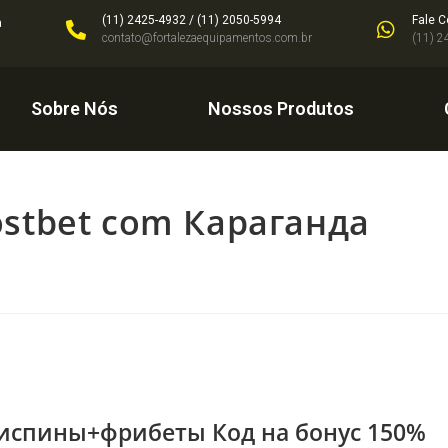
(11) 2425-4932 / (11) 2050-5994
Fale 
a
contato@fortalezaequipamentos.com.br
(11) 2
Sobre Nós
Nossos Produtos
stbet com Караганда
Фриспины+фрибеты Код на бонус 150%