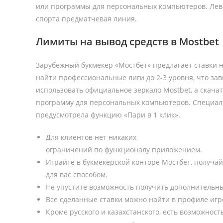
или программы для персональных компьютеров. Левы
спорта предматчевая линия.
Лимиты на вывод средств в Mostbet
Зарубежный букмекер «Мостбет» предлагает ставки н
найти профессиональные лиги до 2-3 уровня, что зав
использовать официальное зеркало Mostbet, а скача
программу для персональных компьютеров. Специальн
предусмотрела функцию «Пари в 1 клик».
Для клиентов нет никаких
ограничений по функционалу приложением.
Играйте в букмекерской конторе Мостбет, получа
для вас способом.
Не упустите возможность получить дополнительные
Все сделанные ставки можно найти в профиле игро
Кроме русского и казахстанского, есть возможност