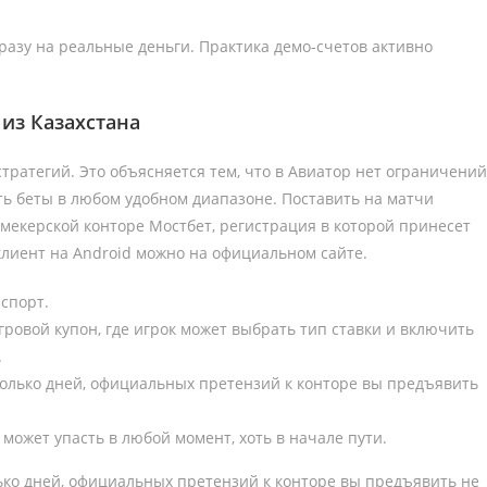
разу на реальные деньги. Практика демо-счетов активно
 из Казахстана
стратегий. Это объясняется тем, что в Авиатор нет ограничений
ть беты в любом удобном диапазоне. Поставить на матчи
кмекерской конторе Мостбет, регистрация в которой принесет
клиент на Android можно на официальном сайте.
спорт.
ровой купон, где игрок может выбрать тип ставки и включить
.
сколько дней, официальных претензий к конторе вы предъявить
т может упасть в любой момент, хоть в начале пути.
лько дней, официальных претензий к конторе вы предъявить не