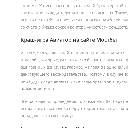
сможете. У некоторых пользователей букмекерской к
как именно выводить деньги после выигрыша. Также,
играть в Мостбет и находятся в поисках наиболее в
со счета в букмекерской конторе «Мостбет» осуществ
Краш-игра Авиатор на сайте Мостбет
Из того, что удалось найти, пользователям нравится 
и жалобы, которые, как это часто бывает, связаны с
выигранных денег. Но, главное, – играя в национал
действующего законодательства. Поэтому, в случае 
они будут разрешены согласно закону соответствую
возможности нет.
Все расходы по проведению платежа MostBet берет н
использовать кошельки в других криптовалютах, напри
попадаются каждые минут.