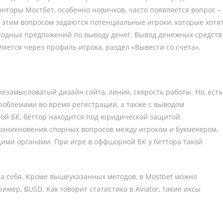
онторы Мостбет, особенно новичков, часто появляется вопрос –
 этим вопросом задаются потенциальные игроки, которые хотя
ыгодных предложений по выводу денег. Вывод денежных средств
ляется через профиль игрока, раздел «Вывести со счета».
незамысловатый дизайн сайта, линия, скорость работы. Но, есть
 проблемами во время регистрации, а также с выводом
ьной БК, беттор находится под юридической защитой
возникновения спорных вопросов между игроком и букмекером,
щими органами. При игре в оффшорной БК у беттора такой
а себя. Кроме вышеуказанных методов, в Mostbet можно
мер, BUSD. Как говорит статистика в Aviator, такие иксы