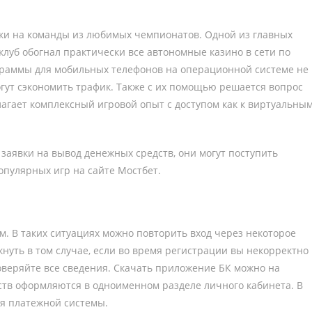
авки на команды из любимых чемпионатов. Одной из главных
 клуб обогнал практически все автономные казино в сети по
граммы для мобильных телефонов на операционной системе не
гут сэкономить трафик. Также с их помощью решается вопрос
агает комплексный игровой опыт с доступом как к виртуальным
 заявки на вывод денежных средств, они могут поступить
опулярных игр на сайте Мостбет.
м. В таких ситуациях можно повторить вход через некоторое
кнуть в том случае, если во время регистрации вы некорректно
роверяйте все сведения. Скачать приложение БК можно на
ств оформляются в одноименном разделе личного кабинета. В
ия платежной системы.