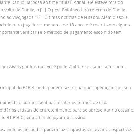
ante Danilo Barbosa ao time titular. Afinal, ele esteve fora do
 volta de Danilo, o […] O post Botafogo terá retorno de Danilo
o ao vivoJogada 10 | Últimas notícias de Futebol. Além disso, é
ndado para jogadores menores de 18 anos e é restrito em alguns
importante verificar se o método de pagamento escolhido tem
os possíveis ganhos que você poderá obter se a aposta for bem-
 principal do B1Bet, onde poderá fazer qualquer operação com sua
 nome de usuário e senha, e aceitar os termos de uso.
endários artistas de entretenimento para se apresentar no cassino
o B1 Bet Casino a fim de jogar no cassino.
vas, onde os hóspedes podem fazer apostas em eventos esportivos