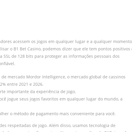
dores acessem os jogos em qualquer lugar e a qualquer momento
lisar o B1 Bet Casino, podemos dizer que ele tem pontos positivos 
fia SSL de 128 bits para proteger as informações pessoais dos
nfiável.
de mercado Mordor Intelligence, o mercado global de cassinos
,2% entre 2021 e 2026.
te importante da experiência de jogo.
ocê jogue seus jogos favoritos em qualquer lugar do mundo, a
colher o método de pagamento mais conveniente para você.
des respeitadas de jogo. Além disso, usamos tecnologia de