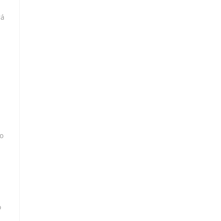
rá
o
o