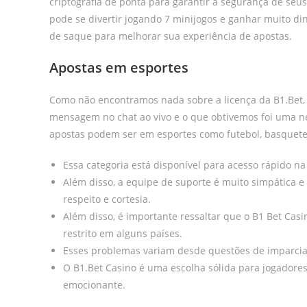
criptografia de ponta para garantir a segurança de seus
pode se divertir jogando 7 minijogos e ganhar muito d
de saque para melhorar sua experiência de apostas.
Apostas em esportes
Como não encontramos nada sobre a licença da B1.Bet
mensagem no chat ao vivo e o que obtivemos foi uma ne
apostas podem ser em esportes como futebol, basquete 
Essa categoria está disponível para acesso rápido na 
Além disso, a equipe de suporte é muito simpática e 
respeito e cortesia.
Além disso, é importante ressaltar que o B1 Bet Ca
restrito em alguns países.
Esses problemas variam desde questões de imparciali
O B1.Bet Casino é uma escolha sólida para jogadores
emocionante.