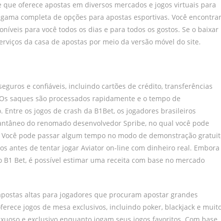
ne que oferece apostas em diversos mercados e jogos virtuais para
a gama completa de opções para apostas esportivas. Você encontra
níveis para você todos os dias e para todos os gostos. Se o baixar
erviços da casa de apostas por meio da versão móvel do site.
uros e confiáveis, incluindo cartões de crédito, transferências
er. Os saques são processados rapidamente e o tempo de
Entre os jogos de crash da B1Bet, os jogadores brasileiros
stantâneo do renomado desenvolvedor Spribe, no qual você pode
 Você pode passar algum tempo no modo de demonstração gratuit
dos antes de tentar jogar Aviator on-line com dinheiro real. Embora
do B1 Bet, é possível estimar uma receita com base no mercado
apostas altas para jogadores que procuram apostar grandes
oferece jogos de mesa exclusivos, incluindo poker, blackjack e muit
uoso e exclusivo enquanto jogam seus jogos favoritos. Com base