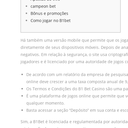
campeon bet
Bônus e promoções
Como jogar no B1bet
Há também uma versão mobile que permite que os joga
diretamente de seus dispositivos móveis. Depois de ana
negativos. Em relação à segurança, o site usa criptogra
jogadores e é licenciado por uma autoridade de jogos co
De acordo com um relatório da empresa de pesquisa 
online deve crescer a uma taxa composta anual de 9
Os Termos e Condições do B1 Bet Casino são uma par
É uma plataforma de jogos online que permite que v
qualquer momento.
Basta acessar a seção “Depósito” em sua conta e es
Sim, a B1Bet é licenciada e regulamentada por autorida