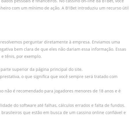
 dados pessoais e financeiros. No cassino on-line da B1Bet, você
inheiro com um mínimo de ação. A B1Bet introduziu um recurso útil
, resolvemos perguntar diretamente à empresa. Enviamos uma
gativa bem clara de que eles não dariam essa informação. Essas
e tênis, por exemplo.
parte superior da página principal do site.
prestativa, o que significa que você sempre será tratado com
sino não é recomendado para jogadores menores de 18 anos e é
dade do software até falhas, cálculos errados e falta de fundos.
 brasileiros que estão em busca de um cassino online confiável e