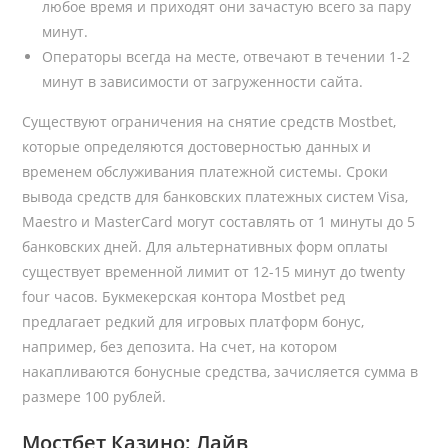
любое время и приходят они зачастую всего за пару
минут.
Операторы всегда на месте, отвечают в течении 1-2
минут в зависимости от загруженности сайта.
Существуют ограничения на снятие средств Mostbet,
которые определяются достоверностью данных и
временем обслуживания платежной системы. Сроки
вывода средств для банковских платежных систем Visa,
Maestro и MasterCard могут составлять от 1 минуты до 5
банковских дней. Для альтернативных форм оплаты
существует временной лимит от 12-15 минут до twenty
four часов. Букмекерская контора Mostbet ред
предлагает редкий для игровых платформ бонус,
например, без депозита. На счет, на котором
накапливаются бонусные средства, зачисляется сумма в
размере 100 рублей.
Мостбет Казино: Лайв