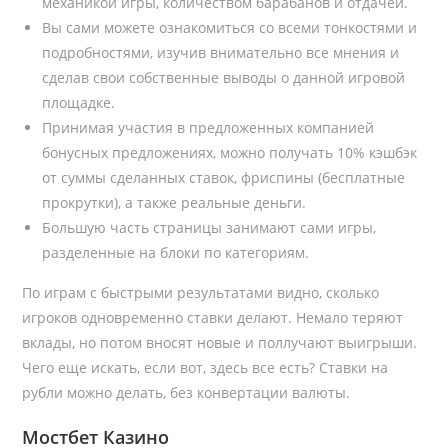
механикой игры, количеством барабанов и отдачей.
Вы сами можете ознакомиться со всеми тонкостями и
подробностями, изучив внимательно все мнения и
сделав свои собственные выводы о данной игровой
площадке.
Принимая участия в предложенных компанией
бонусных предложениях, можно получать 10% кэшбэк
от суммы сделанных ставок, фриспины (бесплатные
прокрутки), а также реальные деньги.
Большую часть страницы занимают сами игры,
разделенные на блоки по категориям.
По играм с быстрыми результатами видно, сколько
игроков одновременно ставки делают. Немало теряют
вклады, но потом вносят новые и поллучают выигрыши.
Чего еще искать, если вот, здесь все есть? Ставки на
рубли можно делать, без конвертации валюты.
Мостбет Казино