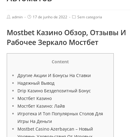
admin
17 de junho de 2022
Sem categoria
Mostbet Казино Обзор, Отзывы И
Рабочее Зеркало Мостбет
Content
Другие Акции И Бонусы На Ставки
Надежный Вывод
Drip Казино Бездепозитный Бонус
Мостбет Казино
Мостбет Казино: Лайв
Игротека И Топ Популярных Столов Для
Игры На Деньги
Mostbet Casino Azerbaycan – Новый
Уровень Удовольствия От Игровых