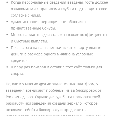
Когда персональные сведения введены, гость должен
ознакомиться с правилами клуба и подтвердить свое
согласие с ними.
Администрация периодически обновляет
приветственные бонусы.
Много вариантов для ставок, высокие коэффициенты
и быстрые выплаты.
После этого на ваш счет начислятся виртуальные
деньги в размере одного миллиона условных
кредитов.
Я пару раз поиграл и оставил этот сайт только для
спорта.
Но, как и у многих других аналогичных платформ, у
заведения возникают проблемы из-за блокировок от
Роскомнадзора. Однако для удобства пользователей,
разработчики заведения создали зеркало, которое
позволяет обойти блокировку и продолжить