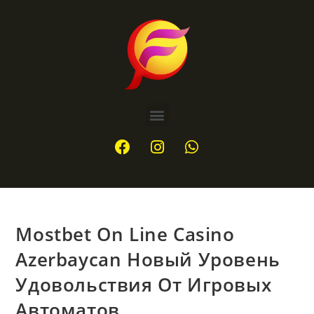
Mostbet On Line Casino
Azerbaycan Новый Уровень
Удовольствия От Игровых
Автоматов