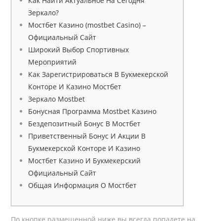
Как Найти Актуальное На Сегодня
Зеркало?
Мостбет Казино (mostbet Casino) –
Официальный Сайт
Широкий Выбор Спортивных
Мероприятий
Как Зарегистрироваться В Букмекерской
Конторе И Казино Мостбет
Зеркало Mostbet
Бонусная Программа Mostbet Казино
Бездепозитный Бонус В Мостбет
Приветственный Бонус И Акции В
Букмекерской Конторе И Казино
Мостбет Казино И Букмекерский
Официальный Сайт
Общая Информация О Мостбет
По кнопке размещенной ниже вы всегда попадете на