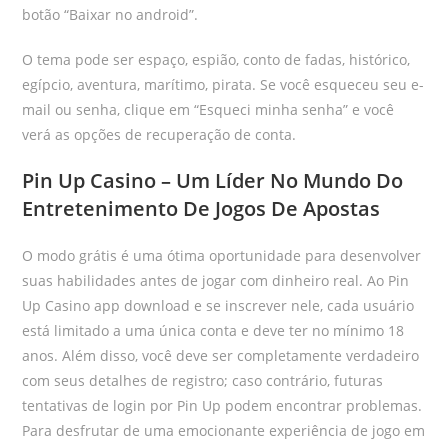
botão “Baixar no android”.
O tema pode ser espaço, espião, conto de fadas, histórico,
egípcio, aventura, marítimo, pirata. Se você esqueceu seu e-
mail ou senha, clique em “Esqueci minha senha” e você
verá as opções de recuperação de conta.
Pin Up Casino – Um Líder No Mundo Do
Entretenimento De Jogos De Apostas
O modo grátis é uma ótima oportunidade para desenvolver
suas habilidades antes de jogar com dinheiro real. Ao Pin
Up Casino app download e se inscrever nele, cada usuário
está limitado a uma única conta e deve ter no mínimo 18
anos. Além disso, você deve ser completamente verdadeiro
com seus detalhes de registro; caso contrário, futuras
tentativas de login por Pin Up podem encontrar problemas.
Para desfrutar de uma emocionante experiência de jogo em