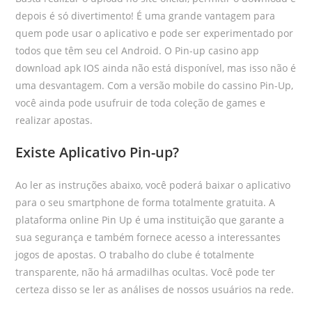
depois é só divertimento! É uma grande vantagem para
quem pode usar o aplicativo e pode ser experimentado por
todos que têm seu cel Android. O Pin-up casino app
download apk IOS ainda não está disponível, mas isso não é
uma desvantagem. Com a versão mobile do cassino Pin-Up,
você ainda pode usufruir de toda coleção de games e
realizar apostas.
Existe Aplicativo Pin-up?
Ao ler as instruções abaixo, você poderá baixar o aplicativo
para o seu smartphone de forma totalmente gratuita. A
plataforma online Pin Up é uma instituição que garante a
sua segurança e também fornece acesso a interessantes
jogos de apostas. O trabalho do clube é totalmente
transparente, não há armadilhas ocultas. Você pode ter
certeza disso se ler as análises de nossos usuários na rede.