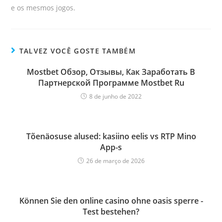
e os mesmos jogos.
TALVEZ VOCÊ GOSTE TAMBÉM
Mostbet Обзор, Отзывы, Как Заработать В
Партнерской Программе Mostbet Ru
8 de junho de 2022
Tõenäosuse alused: kasiino eelis vs RTP Mino
App-s
26 de março de 2026
Können Sie den online casino ohne oasis sperre -
Test bestehen?