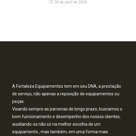
30 de abril de 2026
A Fortaleza Equipamentos tem em seu DNA, a prestação
de serviço, não apenas a reposição de equipamentos ou
peças.
Visando sempre as parcerias de longo prazo, buscamos o
bom funcionamento e desempenho dos nossos clientes,
auxiliando-os não só na melhor escolha de um
equipamento , mas também, em uma forma mais