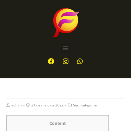
admin
21 de maio de 2022
Sem categoria
Content