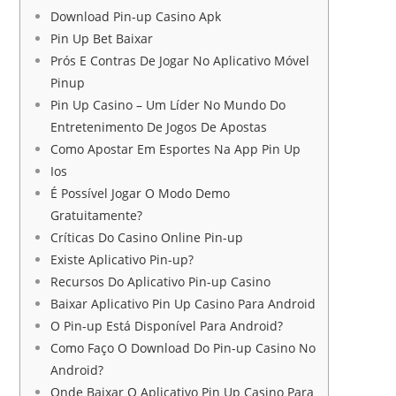
Download Pin-up Casino Apk
Pin Up Bet Baixar
Prós E Contras De Jogar No Aplicativo Móvel
Pinup
Pin Up Casino – Um Líder No Mundo Do
Entretenimento De Jogos De Apostas
Como Apostar Em Esportes Na App Pin Up
Ios
É Possível Jogar O Modo Demo
Gratuitamente?
Críticas Do Casino Online Pin-up
Existe Aplicativo Pin-up?
Recursos Do Aplicativo Pin-up Casino
Baixar Aplicativo Pin Up Casino Para Android
O Pin-up Está Disponível Para Android?
Como Faço O Download Do Pin-up Casino No
Android?
Onde Baixar O Aplicativo Pin Up Casino Para