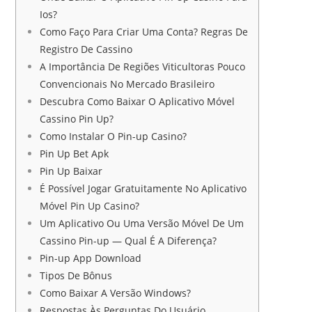
Ios?
Como Faço Para Criar Uma Conta? Regras De
Registro De Cassino
A Importância De Regiões Viticultoras Pouco
Convencionais No Mercado Brasileiro
Descubra Como Baixar O Aplicativo Móvel
Cassino Pin Up?
Como Instalar O Pin-up Casino?
Pin Up Bet Apk
Pin Up Baixar
É Possível Jogar Gratuitamente No Aplicativo
Móvel Pin Up Casino?
Um Aplicativo Ou Uma Versão Móvel De Um
Cassino Pin-up — Qual É A Diferença?
Pin-up App Download
Tipos De Bônus
Como Baixar A Versão Windows?
Respostas Às Perguntas Do Usuário