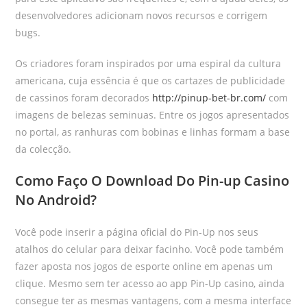
desenvolvedores adicionam novos recursos e corrigem
bugs.
Os criadores foram inspirados por uma espiral da cultura
americana, cuja essência é que os cartazes de publicidade
de cassinos foram decorados
http://pinup-bet-br.com/
com
imagens de belezas seminuas. Entre os jogos apresentados
no portal, as ranhuras com bobinas e linhas formam a base
da colecção.
Como Faço O Download Do Pin-up Casino
No Android?
Você pode inserir a página oficial do Pin-Up nos seus
atalhos do celular para deixar facinho. Você pode também
fazer aposta nos jogos de esporte online em apenas um
clique. Mesmo sem ter acesso ao app Pin-Up casino, ainda
consegue ter as mesmas vantagens, com a mesma interface