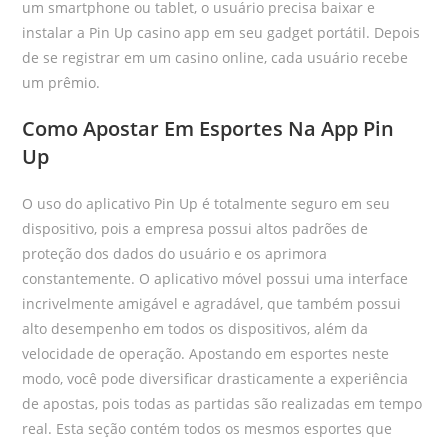
um smartphone ou tablet, o usuário precisa baixar e
instalar a Pin Up casino app em seu gadget portátil. Depois
de se registrar em um casino online, cada usuário recebe
um prêmio.
Como Apostar Em Esportes Na App Pin
Up
O uso do aplicativo Pin Up é totalmente seguro em seu
dispositivo, pois a empresa possui altos padrões de
proteção dos dados do usuário e os aprimora
constantemente. O aplicativo móvel possui uma interface
incrivelmente amigável e agradável, que também possui
alto desempenho em todos os dispositivos, além da
velocidade de operação. Apostando em esportes neste
modo, você pode diversificar drasticamente a experiência
de apostas, pois todas as partidas são realizadas em tempo
real. Esta seção contém todos os mesmos esportes que