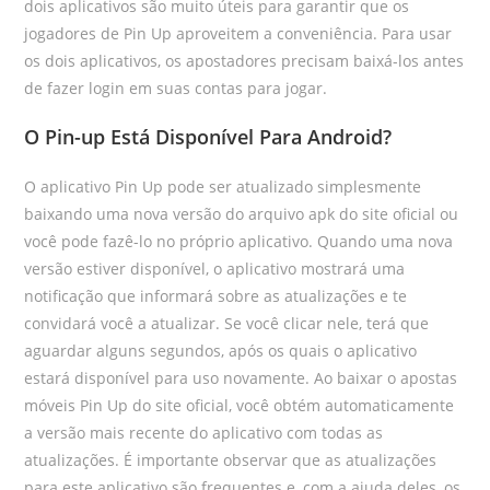
dois aplicativos são muito úteis para garantir que os
jogadores de Pin Up aproveitem a conveniência. Para usar
os dois aplicativos, os apostadores precisam baixá-los antes
de fazer login em suas contas para jogar.
O Pin-up Está Disponível Para Android?
O aplicativo Pin Up pode ser atualizado simplesmente
baixando uma nova versão do arquivo apk do site oficial ou
você pode fazê-lo no próprio aplicativo. Quando uma nova
versão estiver disponível, o aplicativo mostrará uma
notificação que informará sobre as atualizações e te
convidará você a atualizar. Se você clicar nele, terá que
aguardar alguns segundos, após os quais o aplicativo
estará disponível para uso novamente. Ao baixar o apostas
móveis Pin Up do site oficial, você obtém automaticamente
a versão mais recente do aplicativo com todas as
atualizações. É importante observar que as atualizações
para este aplicativo são frequentes e, com a ajuda deles, os