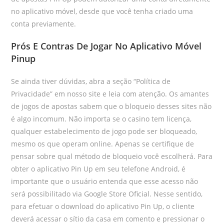
no aplicativo móvel, desde que você tenha criado uma
conta previamente.
Prós E Contras De Jogar No Aplicativo Móvel
Pinup
Se ainda tiver dúvidas, abra a seção “Política de
Privacidade” em nosso site e leia com atenção. Os amantes
de jogos de apostas sabem que o bloqueio desses sites não
é algo incomum. Não importa se o casino tem licença,
qualquer estabelecimento de jogo pode ser bloqueado,
mesmo os que operam online. Apenas se certifique de
pensar sobre qual método de bloqueio você escolherá. Para
obter o aplicativo Pin Up em seu telefone Android, é
importante que o usuário entenda que esse acesso não
será possibilitado via Google Store Oficial. Nesse sentido,
para efetuar o download do aplicativo Pin Up, o cliente
deverá acessar o sítio da casa em comento e pressionar o