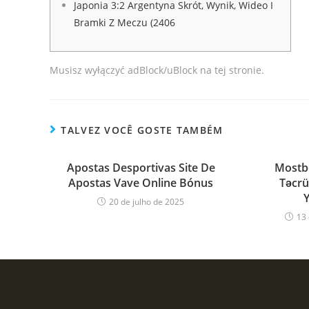
Japonia 3:2 Argentyna Skrót, Wynik, Wideo I
Bramki Z Meczu (2406
Musisz wyłączyć adBlock/uBlock na tej stronie.
TALVEZ VOCÊ GOSTE TAMBÉM
Apostas Desportivas Site De
Mostbe
Apostas Vave Online Bónus
Təcrü
20 de julho de 2025
13 