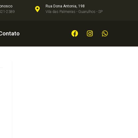
Conosco
Rua Dona Antonia, 198
421-2389
Vila das Palmeiras - Guarulhos - SP
Contato