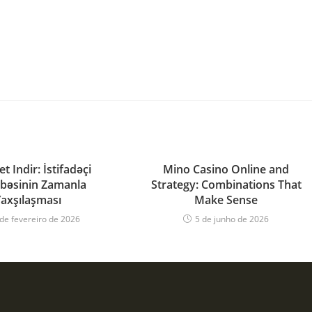
t Indir: İstifadəçi
Mino Casino Online and
bəsinin Zamanla
Strategy: Combinations That
Yaxşılaşması
Make Sense
de fevereiro de 2026
5 de junho de 2026