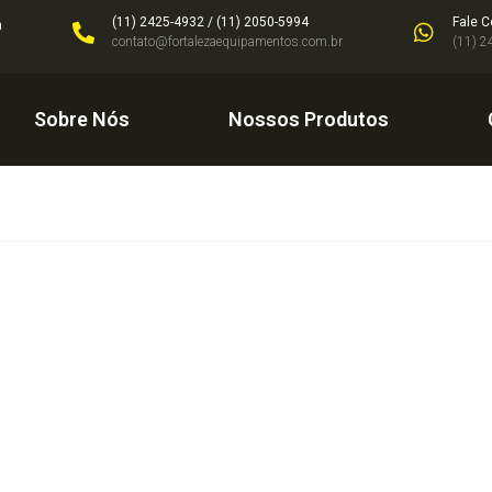
(11) 2425-4932 / (11) 2050-5994
Fale 
a
contato@fortalezaequipamentos.com.br
(11) 2
Sobre Nós
Nossos Produtos