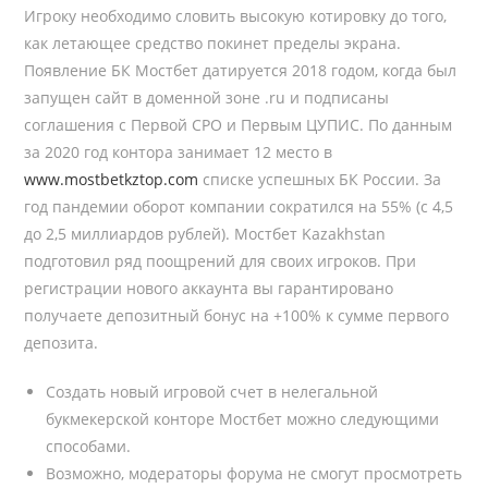
Игроку необходимо словить высокую котировку до того,
как летающее средство покинет пределы экрана.
Появление БК Мостбет датируется 2018 годом, когда был
запущен сайт в доменной зоне .ru и подписаны
соглашения с Первой СРО и Первым ЦУПИС. По данным
за 2020 год контора занимает 12 место в
www.mostbetkztop.com
списке успешных БК России. За
год пандемии оборот компании сократился на 55% (с 4,5
до 2,5 миллиардов рублей). Мостбет Kazakhstan
подготовил ряд поощрений для своих игроков. При
регистрации нового аккаунта вы гарантировано
получаете депозитный бонус на +100% к сумме первого
депозита.
Создать новый игровой счет в нелегальной
букмекерской конторе Мостбет можно следующими
способами.
Возможно, модераторы форума не смогут просмотреть