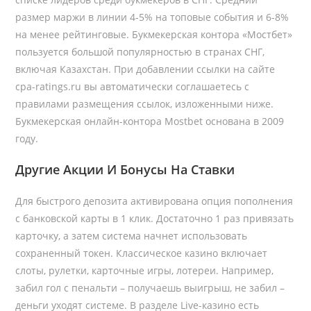
размер маржи в линии 4-5% на топовые события и 6-8%
на менее рейтинговые. Букмекерская контора «Мостбет»
пользуется большой популярностью в странах СНГ,
включая Казахстан. При добавлении ссылки на сайте
cpa-ratings.ru вы автоматически соглашаетесь с
правилами размещения ссылок, изложенными ниже.
Букмекерская онлайн-контора Mostbet основана в 2009
году.
Другие Акции И Бонусы На Ставки
Для быстрого депозита активирована опция пополнения
с банковской карты в 1 клик. Достаточно 1 раз привязать
карточку, а затем система начнет использовать
сохраненный токен. Классическое казино включает
слоты, рулетки, карточные игры, лотереи. Например,
забил гол с пенальти – получаешь выигрыш, не забил –
деньги уходят системе. В разделе Live-казино есть