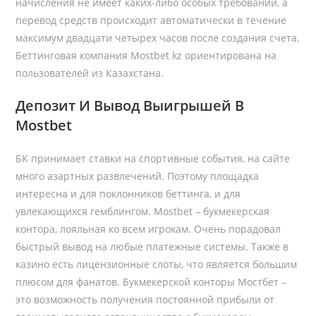
начисления не имеет каких-либо особых требований, а
перевод средств происходит автоматически в течение
максимум двадцати четырех часов после создания счета.
Беттинговая компания Mostbet kz ориентирована на
пользователей из Казахстана.
Депозит И Вывод Выигрышей В
Mostbet
БК принимает ставки на спортивные события, на сайте
много азартных развлечений. Поэтому площадка
интересна и для поклонников беттинга, и для
увлекающихся гемблингом. Mostbet – букмекерская
контора, лояльная ко всем игрокам. Очень порадовал
быстрый вывод на любые платежные системы. Также в
казино есть лицензионные слоты, что является большим
плюсом для фанатов. Букмекерской конторы Мостбет –
это возможность получения постоянной прибыли от