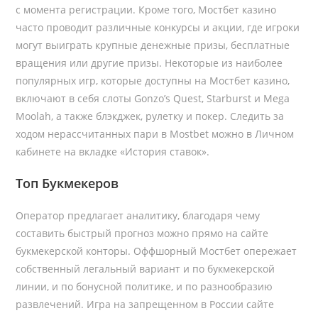
с момента регистрации. Кроме того, Мостбет казино
часто проводит различные конкурсы и акции, где игроки
могут выиграть крупные денежные призы, бесплатные
вращения или другие призы. Некоторые из наиболее
популярных игр, которые доступны на Мостбет казино,
включают в себя слоты Gonzo’s Quest, Starburst и Mega
Moolah, а также блэкджек, рулетку и покер. Следить за
ходом нерассчитанных пари в Mostbet можно в Личном
кабинете на вкладке «История ставок».
Топ Букмекеров
Оператор предлагает аналитику, благодаря чему
составить быстрый прогноз можно прямо на сайте
букмекерской конторы. Оффшорный Мостбет опережает
собственный легальный вариант и по букмекерской
линии, и по бонусной политике, и по разнообразию
развлечений. Игра на запрещенном в России сайте