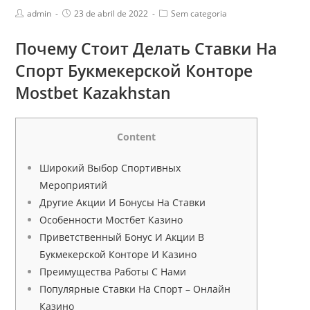
admin
23 de abril de 2022
Sem categoria
Почему Стоит Делать Ставки На
Спорт Букмекерской Конторе
Mostbet Kazakhstan
Content
Широкий Выбор Спортивных
Мероприятий
Другие Акции И Бонусы На Ставки
Особенности Мостбет Казино
Приветственный Бонус И Акции В
Букмекерской Конторе И Казино
Преимущества Работы С Нами
Популярные Ставки На Спорт – Онлайн
Казино