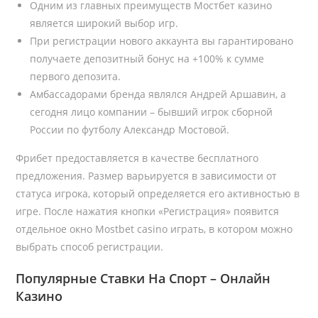
Одним из главных преимуществ Мостбет казино
является широкий выбор игр.
При регистрации нового аккаунта вы гарантировано
получаете депозитный бонус на +100% к сумме
первого депозита.
Амбассадорами бренда являлся Андрей Аршавин, а
сегодня лицо компании – бывший игрок сборной
России по футболу Александр Мостовой.
Фрибет предоставляется в качестве бесплатного
предложения. Размер варьируется в зависимости от
статуса игрока, который определяется его активностью в
игре. После нажатия кнопки «Регистрация» появится
отдельное окно Mostbet casino играть, в котором можно
выбрать способ регистрации.
Популярные Ставки На Спорт – Онлайн
Казино