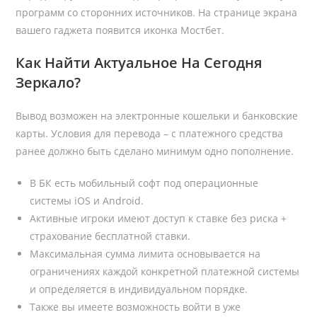
программ со сторонних источников. На странице экрана
вашего гаджета появится иконка Мостбет.
Как Найти Актуальное На Сегодня
Зеркало?
Вывод возможен на электронные кошельки и банковские
карты. Условия для перевода – с платежного средства
ранее должно быть сделано минимум одно пополнение.
В БК есть мобильный софт под операционные
системы iOS и Android.
Активные игроки имеют доступ к ставке без риска +
страхование бесплатной ставки.
Максимальная сумма лимита основывается на
ограничениях каждой конкретной платежной системы
и определяется в индивидуальном порядке.
Также вы имеете возможность войти в уже