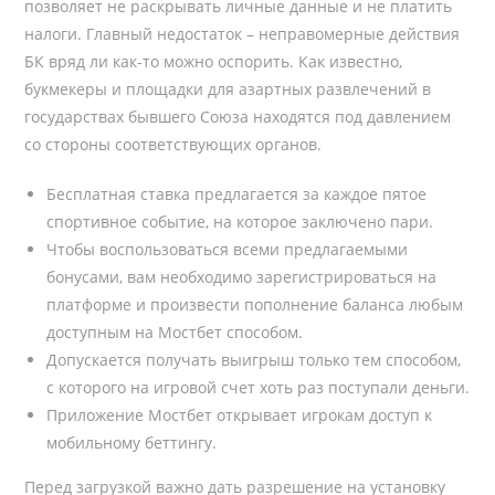
позволяет не раскрывать личные данные и не платить
налоги. Главный недостаток – неправомерные действия
БК вряд ли как-то можно оспорить. Как известно,
букмекеры и площадки для азартных развлечений в
государствах бывшего Союза находятся под давлением
со стороны соответствующих органов.
Бесплатная ставка предлагается за каждое пятое
спортивное событие, на которое заключено пари.
Чтобы воспользоваться всеми предлагаемыми
бонусами, вам необходимо зарегистрироваться на
платформе и произвести пополнение баланса любым
доступным на Мостбет способом.
Допускается получать выигрыш только тем способом,
с которого на игровой счет хоть раз поступали деньги.
Приложение Мостбет открывает игрокам доступ к
мобильному беттингу.
Перед загрузкой важно дать разрешение на установку