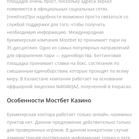
площадок очень прост, поскольку адреса зеркал
появляются в официальных социальных сетях.
[newline]При надобности возможно просто связаться со
службой поддержки для того, чтобы получить
необходимую информацию. Международная
букмекерская компания Mostbet kz принимает пари на
35 дисциплин. Одно из самых популярных направлений
для оформления пари — единоборства. Беттинговая
площадка принимает ставки на бокс, состязания по
смешанным единоборствам, которые проходят по всему
миру. В Казахстане компания работает на основании
оффшорной лицензии №8048/JAZ, полученной в Кюрасао.
Особенности Мостбет Казино
Букмекерская контора работает только онлайн, наземных
пунктов нет. Данное предложение действительно только
для проверенных игроков. В данном конкретном случае
администрация подтвердила информацию только о дате