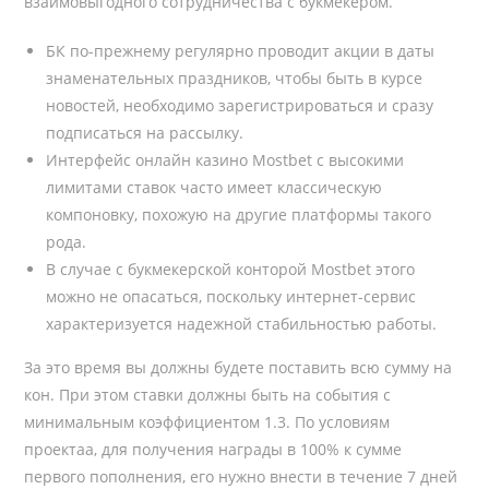
взаимовыгодного сотрудничества с букмекером.
БК по-прежнему регулярно проводит акции в даты
знаменательных праздников, чтобы быть в курсе
новостей, необходимо зарегистрироваться и сразу
подписаться на рассылку.
Интерфейс онлайн казино Mostbet с высокими
лимитами ставок часто имеет классическую
компоновку, похожую на другие платформы такого
рода.
В случае с букмекерской конторой Mostbet этого
можно не опасаться, поскольку интернет-сервис
характеризуется надежной стабильностью работы.
За это время вы должны будете поставить всю сумму на
кон. При этом ставки должны быть на события с
минимальным коэффициентом 1.3. По условиям
проектаа, для получения награды в 100% к сумме
первого пополнения, его нужно внести в течение 7 дней